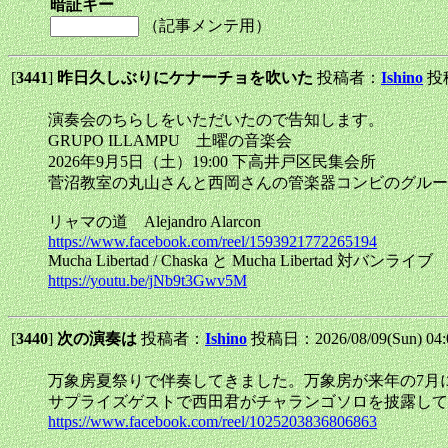
暗証キー
（記事メンテ用）
[
3441
]
昨日久しぶりにケナーチョを吹いた
投稿者：
Ishino
投稿
演奏会のちらしをいただいたので告知します。
GRUPO ILLAMPU 土曜の音楽会
2026年9月5日（土）19:00 下高井戸区民集会所
菅沼教室の丸山さんと西岡さんの管楽器コンビのグルー
リャマの道 Alejandro Alarcon
https://www.facebook.com/reel/1593921772265194
Mucha Libertad / Chaska と Mucha Libertad 対バン
https://youtu.be/jNb9t3Gwv5M
[
3440
]
次の演奏は
投稿者：
Ishino
投稿日：2026/08/09(Sun) 04
万象房夏祭りで伴奏してきました。万象房が来年の7月に
サプライズゲストで西田君がチャランゴソロを披露してくれま
https://www.facebook.com/reel/1025203836806863