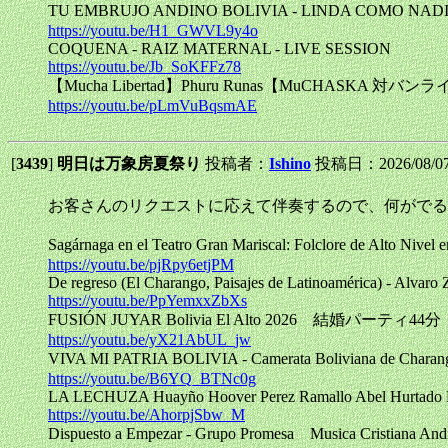
TU EMBRUJO ANDINO BOLIVIA - LINDA COMO N
https://youtu.be/H1_GWVL9y4o
COQUENA - RAIZ MATERNAL - LIVE SESSION
https://youtu.be/Jb_SoKFFz78
【Mucha Libertad】Phuru Runas【MuCHASKA 対バン
https://youtu.be/pLmVuBqsmAE
[
3439
]
明日は万象房夏祭り
投稿者：
Ishino
投稿日：2026/08/07(
お客さんのリクエストに応えて伴奏するので、何がでる
Sagárnaga en el Teatro Gran Mariscal: Folclore 
https://youtu.be/pjRpy6etjPM
De regreso (El Charango, Paisajes de Latinoamérica) - Alvaro 
https://youtu.be/PpYemxxZbXs
FUSIÓN JUYAR Bolivia El Alto 2026 結婚パーティ44分
https://youtu.be/yX21AbUL_jw
VIVA MI PATRIA BOLIVIA - Camerata Boliviana de C
https://youtu.be/B6YQ_BTNc0g
LA LECHUZA Huayño Hoover Perez Ramallo Abel Hurtado 
https://youtu.be/AhorpjSbw_M
Dispuesto a Empezar - Grupo Promesa Musica Cristian