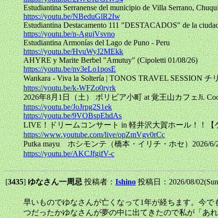
Estudiantina Serranense del municipio de Villa Serrano, Chuqui
https://youtu.be/NBeduGlR2Iw
Estudiantina Destacamento 111 "DESTACADOS" de la ciudad 
https://youtu.be/n-AgujVsvno
Estudiantina Armonías del Lago de Puno - Peru
https://youtu.be/HvuWyJ2MEkk
AHYRE y Marite Berbel "Amutuy" (Cipoletti 01/08/26)
https://youtu.be/nv3eLo1posE
Wankara - Viva la Soltería | TONOS TRAVEL SESSI
https://youtu.be/k-WFZo0ryrk
2026年8月1日（土） ボリビア小町 at 覚王山カフェJi.
https://youtu.be/JoJrpg2S1ek
https://youtu.be/9VOBspEhdAs
LIVE！ドリームコンサート in 軽井沢大賀ホール！！【
https://www.youtube.com/live/opZmVgv0rCc
Putka mayu ホシモンテ（橋本・イリチ・ホセ）2026/6
https://youtu.be/AKCJfgifV-c
[
3435
]
ゆなさん一周忌
投稿者：
Ishino
投稿日：2026/08/02(Sun
早いものでゆなさんが亡くなって1年が経ちます。今で
つだったかゆなさんが夢の中に出てきたので私が「あれ