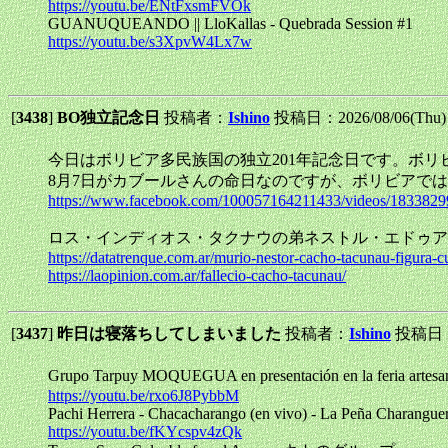
https://youtu.be/ENtFxsmFVOk
GUANUQUEANDO || LloKallas - Quebrada Session #1
https://youtu.be/s3XpvW4Lx7w
[
3438
]
BO独立記念日
投稿者：
Ishino
投稿日：2026/08/06(Thu)
今日はボリビア多民族国の独立201年記念日です。ボ
8月7日がカブールさんの命日なのですが、ボリビアで
https://www.facebook.com/100057164211433/videos/183382
ロス・インディオス・タクナウの弟ネストル・エドゥア
https://datatrenque.com.ar/murio-nestor-cacho-tacunau-figura-cul
https://laopinion.com.ar/fallecio-cacho-tacunau/
[
3437
]
昨日は寝落ちしてしまいました
投稿者：
Ishino
投稿日：2
Grupo Tarpuy MOQUEGUA en presentación en la f
https://youtu.be/rxo6J8PybbM
Pachi Herrera - Chacacharango (en vivo) - La Peña Charanguer
https://youtu.be/fKYcspv4zQk