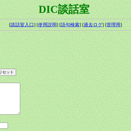
DIC談話室
[
談話室入口
] [
使用説明
] [
語句検索
] [
過去ログ
] [
管理用
]