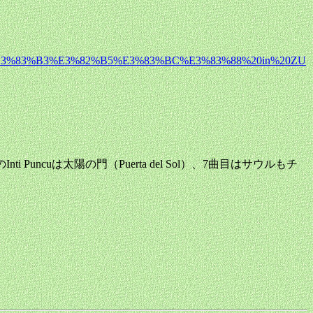
3%83%B3%E3%82%B5%E3%83%BC%E3%83%88%20in%20ZU
Puncuは太陽の門（Puerta del Sol）、7曲目はサウルもチ