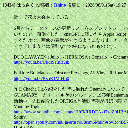
[
3434
]
はっさく
投稿者：
Ishino
投稿日：2026/08/01(Sat) 19:2
近くで花火大会やっている・・・
6月からデータベースの更新リストをスプレッドシート
いたので、面倒でした。chatGPTに聴いたらApple 
するだけで、画像の表示ができるようになりました。今
できてしまうとは便利な世の中になったものです。
DUO LAVAYEN ( Julio ) - HERMOSA ( Gonzalo ) - Charango
https://youtu.be/UkcsSHnB2jk
Folklore Boliviano — Obscure Pressings, All Viny
https://youtu.be/Ks5R1MrH-i0
昨日Chacha Jilaを紹介した時に触れたGuamaryについて
GUAMARY チリ、イキケのグループ。1975年Benjam
活動中。先日紹介したORTIGAと活動時期がほぼ同
Youtube Topic
https://www.youtube.com/channel/UCkRRDEAxf7zdZ9H
Soitify
https://open.spotify.com/intl-ja/artist/0S8srm6Mulh9sovRo4B
DISCOGS