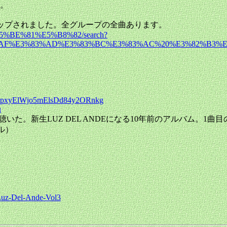
。
アップされました。全グループの全曲あります。
5%BE%81%E5%B8%82/search?
%AF%E3%83%AD%E3%83%BC%E3%83%AC%20%E3%82%B3%E
mTFpxyElWjo5mElsDd84y2ORnkg
u
。新生LUZ DEL ANDEになる10年前のアルバム。1曲目のInti 
ール）
-Luz-Del-Ande-Vol3