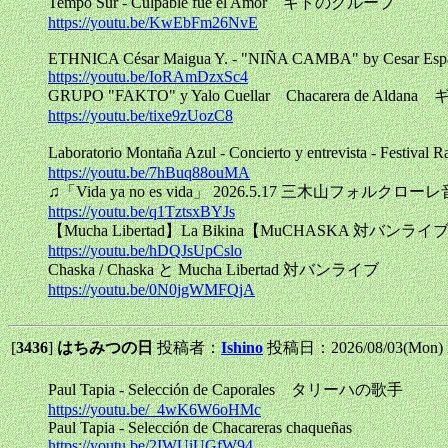
Tempo Sur - Culpable fue el Amor キトのグループ
https://youtu.be/KwEbFm26NvE
ETHNICA César Maigua Y. - "NIÑA CAMBA" by Cesar Esp
https://youtu.be/IoRAmDzxSc4
GRUPO "FAKTO" y Yalo Cuellar Chacarera de Ald
https://youtu.be/tixe9zUozC8
Laboratorio Montaña Azul - Concierto y entrevista -
https://youtu.be/7hBuq88ouMA
♫「Vida ya no es vida」 2026.5.17 三木山フォルク
https://youtu.be/q1TztsxBYJs
【Mucha Libertad】La Bikina【MuCHASKA 対バンライ
https://youtu.be/hDQJsUpCslo
Chaska / Chaska と Mucha Libertad 対バンライブ
https://youtu.be/0N0jgWMFQjA
[
3436
]
はちみつの日
投稿者：
Ishino
投稿日：2026/08/03(Mon) 
Paul Tapia - Selección de Caporales タリーハの歌手
https://youtu.be/_4wK6W6oHMc
Paul Tapia - Selección de Chacareras chaqueñas
https://youtu.be/2IWUiUGfW94