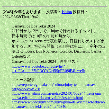
[
2345
]
今年もあります。
投稿者：
Ishino
投稿日：
2024/02/08(Thu) 19:42
Carnaval de Los Tekis 2024
2月9日から12日まで、Jujuyで行われるイベント。
日本時間では10日の午前10時から。
ホストのLos Tekisは毎夜出演し、日替わりゲストが参
加する。2017年から開催（2021年は中止）。今年の出
演は Q´locura, Los Nocheros, Coroico, Diableros, Carlita
Celesteなど。
Carnaval del Los Tekis 2024 再生リスト
https://www.youtube.com/playlist?
list=PLxaulh35hPBtYADej5SpPR08jE4l_weJh
ニュース記事
https://reporteregional.com/cultura/jujuy-tendra-carnaval-a-
cargo-de-los-tekis/
https://www.telam.com.ar/notas/202401/652944-llega-una-
nueva-edicion-de-el-carnaval-de-los-tekis.html
https://www.todojujuy.com/jujuy/grilla-del-viernes-9-febrero-
el-carnaval-los-tekis-2024-n245846