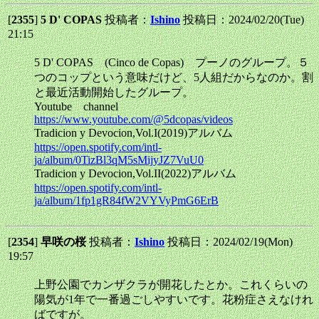
[
2355
]
5 D' COPAS
投稿者：
Ishino
投稿日：2024/02/20(Tue)
21:15
5 D' COPAS (Cinco de Copas) プーノのグループ。５
つのコップという意味だけど、5人組だからなのか。割
と最近活動開始したグループ。
Youtube channel
https://www.youtube.com/@5dcopas/videos
Tradicion y Devocion,Vol.I(2019)アルバム
https://open.spotify.com/intl-
ja/album/0TizBl3qM5sMijyJZ7VuU0
Tradicion y Devocion,Vol.II(2022)アルバム
https://open.spotify.com/intl-
ja/album/1fp1gR84fW2VYVyPmG6ErB
[
2354
]
早咲の桜
投稿者：
Ishino
投稿日：2024/02/19(Mon)
19:57
上野公園でカンザクラが開花したとか。これくらいの
陽気が1年で一番過ごしやすいです。花粉症さえなけれ
ばですが。