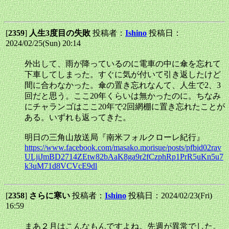
[
2359
]
人生3度目の失敗
投稿者：
Ishino
投稿日：
2024/02/25(Sun) 20:14
外出して、雨が降っているのに電車の中に傘を忘れて
下車してしまった。すぐに気が付いて引き返したけど
間に合わなかった。傘の置き忘れなんて、人生で2、3
回だと思う。ここ20年くらいは無かったのに。ちなみ
にチャランゴはここ20年で2回網棚に置き忘れたことが
ある。いずれも返ってきた。
明日の三角山放送局『南米フォルクローレ紀行』
https://www.facebook.com/masako.morisue/posts/pfbid02rav
ULjiJmBD2714ZEtw82bAaK8ga9r2fCzphRp1PrR5uKn5u7
k3uM71d8VCVcE9dl
[
2358
]
さらに寒い
投稿者：
Ishino
投稿日：2024/02/23(Fri)
16:59
まあ２月はこんなもんですよね。先週が異常でした。