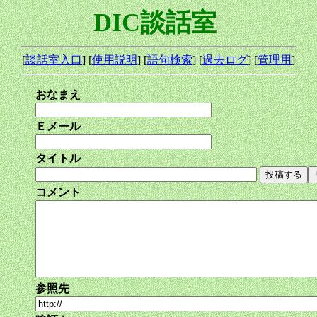
DIC談話室
[
談話室入口
] [
使用説明
] [
語句検索
] [
過去ログ
] [
管理用
]
おなまえ
Ｅメール
タイトル
コメント
参照先