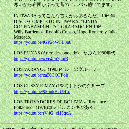
寒いから布団かぶって昔のアルバム聴いてます。
INTIWARAってこんな古くからあるんだ。1969年
DISCO COMPLETO INTIWARA. "LINDA
COCHABAMBINITA" .GRABADO EN 1969.
Willy Barrientos, Rodolfo Crespo, Hugo Romero y Julio
Mercado.
https://youtu.be/tGP2oWFL3n8
LOS RUNAS (An~o desconocido) たぶん1980年代
https://youtu.be/xVe4du7pmB
LOS VARAYOC (1983)ペルーのグループ
https://youtu.be/za50CQFPols
LOS CUSSY RIMAY (1982)ポトシのグループ
https://youtu.be/9k5ukBcUHfo
LOS TROVADORES DE BOLIVIA - "Romance
Folklorico" (1978)コンドルカンキがある。
https://youtu.be/rV4G_eH5qcA