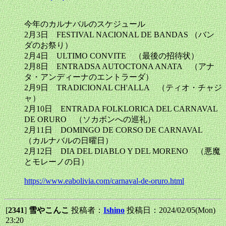
今年のカルナバルのスケジュール
2月3日 FESTIVAL NACIONAL DE BANDAS （バン
ダのお祭り）
2月4日 ULTIMO CONVITE （最後の招待状）
2月8日 ENTRADSA AUTOCTONA ANATA （アナ
タ・アンディーナのエントラーダ）
2月9日 TRADICIONAL CH'ALLA （ティオ・チャジ
ャ）
2月10日 ENTRADA FOLKLORICA DEL CARNAVAL
DE ORURO （ソカボンへの巡礼）
2月11日 DOMINGO DE CORSO DE CARNAVAL
（カルナバルの日曜日）
2月12日 DIA DEL DIABLO Y DEL MORENO （悪魔
とモレーノの日）
https://www.eabolivia.com/carnaval-de-oruro.html
[
2341
]
雪やこんこ
投稿者：
Ishino
投稿日：2024/02/05(Mon)
23:20