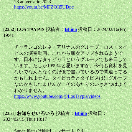
28 aniversario 2023
https://youtu.be/MFZQIl5UDpc
[
2352
]
LOS TAYPIS
投稿者：
Ishino
投稿日：2024/02/16(Fri)
19:41
チャランゴのレネ・アリナスのグループ、ロス・タイ
ピスの演奏動画。これから順次アップされるようで
す。日本にはタイピカラというグループでも来日して
います。たしか1999年と思いますが、今何も資料を見
ないでなんとなくの記憶で書いているので間違ってる
かもしれません。タイピカラとタイピスは別グループ
なのかもしれませんが、そのあたりのいきさつはよく
わかりません。
https://www.youtube.com/@LosTaypis/videos
[
2351
]
お知らせいろいろ
投稿者：
Ishino
投稿日：
2024/02/15(Thu) 18:17
Super Jilatasは明日コンサートです。