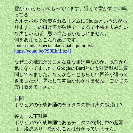
雪が1cmくらい積もっています。近くで雷がすごい鳴
ってる。
カルナバルで演奏されるリズムにChutasというのがあ
ります。この掛け声が独特で、まるで小梅太夫みたい
な声といえば、思い当たるかもしれません。
例をあげるとこんな感じです。
mun~equita espectacular sapahaqui bolivia
https://youtu.be/PS8EhnLpz4I
なぜこの様式だけこんな変な掛け声なのか、以前から
気になってました。GoogleのBardという対話型AIに質
問してみました。なんかもっともらしい回答が返って
きましたが、果たして本当かわかりません。ご存じの
方は教えて下さい。
質問
ボリビアの伝統舞踊のチュタスの掛け声の起源は？
答え 以下引用
ボリビアの伝統舞踊であるチュタスの掛け声の起源
は、諸説あり、確かなことは分かっていません。