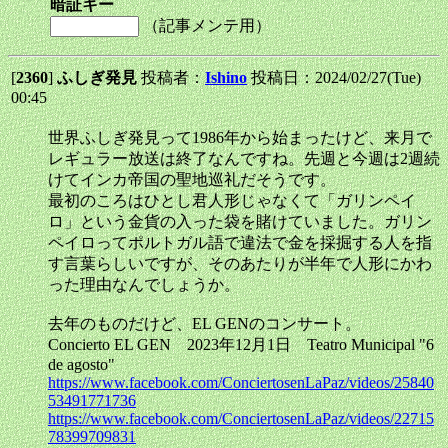
暗証キー
（記事メンテ用）
[
2360
]
ふしぎ発見
投稿者：
Ishino
投稿日：2024/02/27(Tue)
00:45
世界ふしぎ発見って1986年から始まったけど、来月で
レギュラー放送は終了なんですね。先週と今週は2週続
けてインカ帝国の聖地巡礼だそうです。
最初のころはひとし君人形じゃなくて「ガリンペイ
ロ」という金貨の入った袋を賭けていました。ガリン
ペイロってポルトガル語で違法で金を採掘する人を指
す言葉らしいですが、そのあたりが半年で人形にかわ
った理由なんでしょうか。
去年のものだけど、EL GENのコンサート。
Concierto EL GEN 2023年12月1日 Teatro Municipal "6
de agosto"
https://www.facebook.com/ConciertosenLaPaz/videos/25840
53491771736
https://www.facebook.com/ConciertosenLaPaz/videos/22715
78399709831