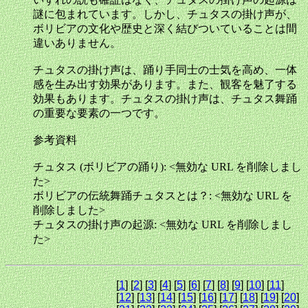
謎に包まれています。しかし、チュタスの掛け声が、
ボリビアの文化や歴史と深く結びついていることは間
違いありません。
チュタスの掛け声は、踊り手同士の士気を高め、一体
感を生み出す効果があります。また、観客を魅了する
効果もあります。チュタスの掛け声は、チュタス舞踊
の重要な要素の一つです。
参考資料
チュタス (ボリビアの踊り): <無効な URL を削除しまし
た>
ボリビアの伝統舞踊チュタスとは？: <無効な URL を
削除しました>
チュタスの掛け声の起源: <無効な URL を削除しまし
た>
[
1
] [
2
] [
3
] [
4
] [
5
] [
6
] [
7
] [
8
] [
9
] [
10
] [
11
]
[
12
] [
13
] [
14
] [
15
] [
16
] [
17
] [
18
] [
19
] [
20
]