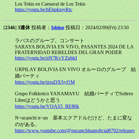
Los Tekis en Carnaval de Los Tekis
https://youtu.be/hEhpkioyRtc
[
2346
]
3連休
投稿者：
Ishino
投稿日：2024/02/09(Fri) 23:50
ラパスのグループ。コンサート
SARAYA BOLIVIA EN VIVO, PASANTES 2024 DE LA
FRATERNIDAD REBELDES DEL GRAN PODER
https://youtu.be/pN7KvYZnhkI
URPILAY BOLIVIA EN VIVO オルーロのグループ 結
婚パーティ
https://youtu.be/tzruDXSyf1M
Grupo Folklorico YANAMAYU 結婚パーティでSoltero
Libreはどうかと思う
https://youtu.be/VOAS5_BE80k
N~ucanchi n~an 基本エクアドルだけど、たまに変な
のがある。
https://www.youtube.com/@nucanchinanoficial8792/releases