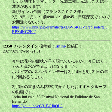
Ｅテレ地球ドラマチック 先週土曜日見逃した方は再
放送があります。
新説!インカ帝国（フランス２０２３年）
2月19日（月） 午前0:00～ 午前0:45 日曜深夜ですので
お間違えないよう。
https://www.nhk.jp/p/dramatic/ts/QJ6V6KJ3VZ/episode/te/3
RPX4KG2KJ/
[
2350
]
バレンタイン
投稿者：
Ishino
投稿日：
2024/02/14(Wed) 21:31
今年は花粉の症状が早く現れているのか、今日はくし
ゃみと鼻水がでるようになりました。
ボリビアのバレンタインデーは2月14日と9月21日の年
に2回あるらしい。
2月3日の書き込み[2339]で紹介したおすすめグループ
の動画です。
Jacha Inti en el 53 Festival Nacional de Folklore de San
Bernardo
https://youtu.be/cG3_BGI0OL8