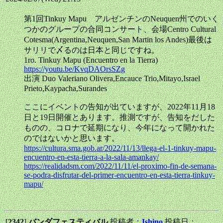
第1回Tinkuy Mapu アルゼンチンのNeuquen州でのいく
つかのグループの合同コンサート、会場Centro Cultural
Cotesma(Argentina,Neuquen,San Martin los Andes)最後は
サリリで〆るのは日本と同じですね。
1ro. Tinkuy Mapu (Encuentro en la Tierra)
https://youtu.be/KvqDAOrsSZg
出演 Duo Valeriano Olivera,Encauce Trio,Mitayo,Israel
Prieto,Kaypacha,Surandes
ここにイベントの告知が出ていますが、2022年11月18
日と19日開催とあります。推測ですが、告知をだした
ものの、コロナで延期になり、今年になって開かれた
のではないかと思います。
https://cultura.sma.gob.ar/2022/11/13/llega-el-1-tinkuy-mapu-
encuentro-en-esta-tierra-a-la-sala-amankay/
https://realidadsm.com/2022/11/11/el-proximo-fin-de-semana-
se-podra-disfrutar-del-primer-encuentro-en-esta-tierra-tinkuy-
mapu/
[
2342
]
バンダフェスティバル
投稿者：
Ishino
投稿日：