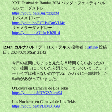
XXII Festival de Bandas 2024 バンダ・フェスティバル
モレナーダメドレー
https://youtu.be/xBnj7xzgrzM
トバスメドレー
https://youtu.be/EiTHwBmVH4c
リャメラーダメドレー
https://youtu.be/OIekcKh28_4
[
2347
]
カルナバル・デ・ロス・テキス
投稿者：
Ishino
投稿
日：2024/02/10(Sat) 21:42
今日の昼間にちょっと見たら８時間くらいあったの
で、後回しにしていたら消えてしまっていました。ア
ーカイブは残らないのですね。かわりに一部抜粋した
動画があがっていました。
Q'Lokura en Carnaval de Los Tekis
https://youtu.be/hD7GZYiaw94
Los Nocheros en Carnaval de Los Tekis
https://youtu.be/tfPLuM3TGtg