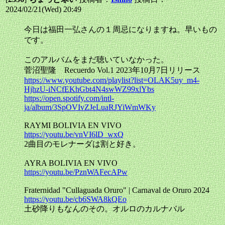
2024/02/21(Wed) 20:49
今日は福田一弘さんの１周忌になりますね。早いもの
です。
このアルバムをまだ聴いていなかった。
菅沼聖隆 Recuerdo Vol.1 2023年10月7日リリース
https://www.youtube.com/playlist?list=OLAK5uy_m4-
HjhzU-iNCfEKhGbt4N4swWZ99xlYbs
https://open.spotify.com/intl-
ja/album/3SpOVIvZJeLuaRJYiWmWKy
RAYMI BOLIVIA EN VIVO
https://youtu.be/vnVI6lD_wxQ
2曲目のモレナーダは割と好き。
AYRA BOLIVIA EN VIVO
https://youtu.be/PznWAFecAPw
Fraternidad "Cullaguada Oruro" | Carnaval de Oruro 2024
https://youtu.be/cb6SWA8kQEo
土砂降りもなんのその。オルロのカルナバル