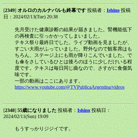
[
2349
]
オルロのカルナバルも終幕です
投稿者：
Ishino
投稿
日：2024/02/13(Tue) 20:38
先月受けた健康診断の結果が届きました。腎機能低下
の再検査に引っかかってしまいました。
テキス祭り最終日でした。ライブ動画を見ましたが、
すごい大雨がふっていました。野外なので観客席はも
ちろん、ステージ上にも雨が降りこんでいました。で
も傘をさしているひとは後ろのほうに少しだけいる程
度です。テキスは毎日同じ曲なので、さすがに食傷気
味です。
一部の動画はここにあります。
https://www.youtube.com/@TVPublicaArgentina/videos
[
2348
]
55歳になりました
投稿者：
Ishino
投稿日：
2024/02/11(Sun) 19:09
もうすっかりジジイです。