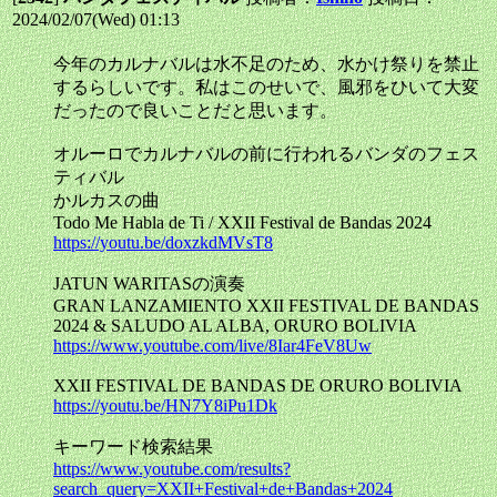
2024/02/07(Wed) 01:13
今年のカルナバルは水不足のため、水かけ祭りを禁止
するらしいです。私はこのせいで、風邪をひいて大変
だったので良いことだと思います。
オルーロでカルナバルの前に行われるバンダのフェス
ティバル
かルカスの曲
Todo Me Habla de Ti / XXII Festival de Bandas 2024
https://youtu.be/doxzkdMVsT8
JATUN WARITASの演奏
GRAN LANZAMIENTO XXII FESTIVAL DE BANDAS
2024 & SALUDO AL ALBA, ORURO BOLIVIA
https://www.youtube.com/live/8Iar4FeV8Uw
XXII FESTIVAL DE BANDAS DE ORURO BOLIVIA
https://youtu.be/HN7Y8iPu1Dk
キーワード検索結果
https://www.youtube.com/results?
search_query=XXII+Festival+de+Bandas+2024