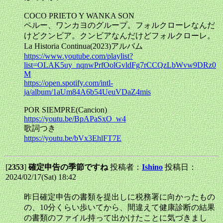
COCO PRIETO Y WANKA SON
ペルー、ワンカヨのグループ。フォルクローレなんだ
けどクンビア。クンビアなんだけどフォルクローレ。
La Historia Continua(2023)アルバム
https://www.youtube.com/playlist?
list=OLAK5uy_nqnwPrfOolGvldFg7rCCQzLbWvw9DRz0
M
https://open.spotify.com/intl-
ja/album/1aUm84A6b54UeuVDaZ4mis
POR SIEMPRE(Cancion)
https://youtu.be/BpAPaSxO_w4
歌詞つき
https://youtu.be/bVx3EhlFT7E
[
2353
]
確定申告の季節ですね
投稿者：
Ishino
投稿日：
2024/02/17(Sat) 18:42
昨日確定申告の書類を提出しに税務署に向かったもの
の、10分くらい歩いてから、間違えて健康診断の結果
の書類のファイル持って出かけたことに気づきまし