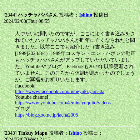
[
2344
]
ハッチャパパさん
投稿者：
Ishino
投稿日：
2024/02/08(Thu) 08:55
人づたいに聞いたのですが、ここによく書き込みをさ
れていたハッチャパパさんが昨年に亡くなられたと聞
きました。以前ここでも紹介した（書き込み
[1999]2023/3/4）1989年コスキン・エン・ハポンの動画
もハッチャパパさんがアップしていただいていまし
た。Youtubeやブログ、Faebookも2019年以降更新され
ていません。このころから体調が悪かったのでしょう
か。ご冥福をお祈りいたします。
Facebook
https://www.facebook.com/mineyuki.yamada
Youtube channel
https://www.youtube.com/@mineyuquito/videos
ブログ
https://blog.goo.ne.jp/jacha2005
[
2343
]
Tinkuy Mapu
投稿者：
Ishino
投稿日：
2024/02/07(Wed) 21:13