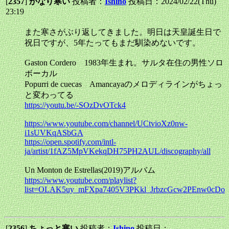
[
2357
]
かなり寒い
投稿者：
Ishino
投稿日：2024/02/22(Thu)
23:19
また寒さがぶり返してきました。明日は天皇誕生日で
祝日ですが、5年たってもまだ馴染めないです。
Gaston Cordero 1983年生まれ。サルタ在住の男性ソロ
ボーカル
Popurri de cuecas Amancayaのメロディラインがちょっ
と変わってる
https://youtu.be/-SOzDvOTck4
https://www.youtube.com/channel/UCtvioXz0nw-
i1sUVKqASbGA
https://open.spotify.com/intl-
ja/artist/1fAZ5MpVKekqDH75PH2AUL/discography/all
Un Monton de Estrellas(2019)アルバム
https://www.youtube.com/playlist?
list=OLAK5uy_mFXpa7405V3PKkl_JrbzcGcw2PEnw0cDo
[
2356
]
ちょっと寒い
投稿者：
Ishino
投稿日：