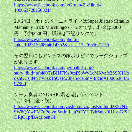
https://www.facebook.com/p/Grupo-El-Sikuri-
100063728250821/
2月24日（土）のペーニャライブはSuper JilatasのBraullo
Mamani y Erick Mucchingのデュオです。料金は3000
円、予約2500円。詳細は下記リンクで。
https://www.facebook.com/photo/?
fbid=10231556864614352&set=a.1227655621155
その翌日にもアンデスの家ボリビアでワークショップ
があります。
https://www.facebook.com/permalink.php?
story_fbid=pfbid0TzBHJFKz9csjXoWyLeMKvzfc2SSX1Ux
qznQCsj84pTrvFskToQeFw3naSccz6mV4l&id=1000636372
97960
ケーナ奏者のYOSHIO君と遊ぼうイベント
2月23日（金・祝）
https://www.facebook.com/yoshio.mizo/posts/pfbid02S57Nx
9W8QYwFM7oPqivm5wJmLapZtFYHTzhSnuz9HLspGfSf
DRjQ1pfBAcjJoenGl