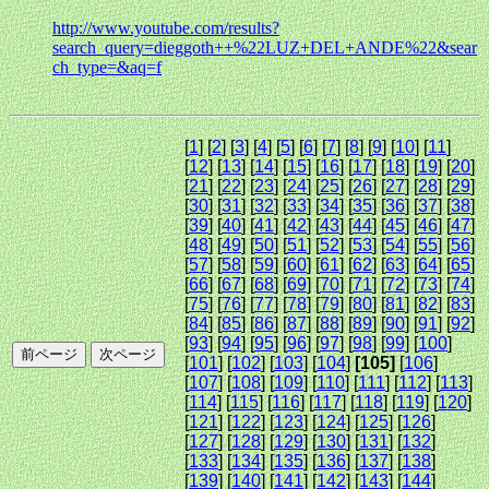
http://www.youtube.com/results?
search_query=dieggoth++%22LUZ+DEL+ANDE%22&sear
ch_type=&aq=f
[
1
] [
2
] [
3
] [
4
] [
5
] [
6
] [
7
] [
8
] [
9
] [
10
] [
11
]
[
12
] [
13
] [
14
] [
15
] [
16
] [
17
] [
18
] [
19
] [
20
]
[
21
] [
22
] [
23
] [
24
] [
25
] [
26
] [
27
] [
28
] [
29
]
[
30
] [
31
] [
32
] [
33
] [
34
] [
35
] [
36
] [
37
] [
38
]
[
39
] [
40
] [
41
] [
42
] [
43
] [
44
] [
45
] [
46
] [
47
]
[
48
] [
49
] [
50
] [
51
] [
52
] [
53
] [
54
] [
55
] [
56
]
[
57
] [
58
] [
59
] [
60
] [
61
] [
62
] [
63
] [
64
] [
65
]
[
66
] [
67
] [
68
] [
69
] [
70
] [
71
] [
72
] [
73
] [
74
]
[
75
] [
76
] [
77
] [
78
] [
79
] [
80
] [
81
] [
82
] [
83
]
[
84
] [
85
] [
86
] [
87
] [
88
] [
89
] [
90
] [
91
] [
92
]
[
93
] [
94
] [
95
] [
96
] [
97
] [
98
] [
99
] [
100
]
[
101
] [
102
] [
103
] [
104
]
[105]
[
106
]
[
107
] [
108
] [
109
] [
110
] [
111
] [
112
] [
113
]
[
114
] [
115
] [
116
] [
117
] [
118
] [
119
] [
120
]
[
121
] [
122
] [
123
] [
124
] [
125
] [
126
]
[
127
] [
128
] [
129
] [
130
] [
131
] [
132
]
[
133
] [
134
] [
135
] [
136
] [
137
] [
138
]
[
139
] [
140
] [
141
] [
142
] [
143
] [
144
]