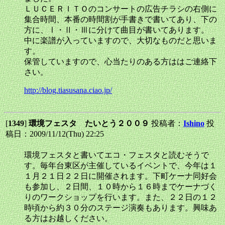
ＬＵＣＥＲＩＴＯのコンサートの広告チラシの右側に
集合時間、本番の時間割が手書きで書いてあり、下の
方に、Ⅰ・Ⅱ・Ⅲに分けて曲目が書いてあります。
中に楽譜が入っていますので、大切なものだと思いま
す。
保管していますので、心当たりのある方ははご連絡下
さい。
http://blog.tiasusana.ciao.jp/
[
1349
]
環境フェスタ たいとう２００９
投稿者：
Ishino
投
稿日：2009/11/12(Thu) 22:25
環境フェスタと書いてエコ・フェスタと読むそうで
す。毎年台東区が主催しているイベントで、今年は１
１月２１日２２日に開催されます。下町ケーナ同好会
も参加し、２日間、１０時から１６時までケーナづく
りのワークショップを行います。また、２２日の１２
時頃から約３０分のステージ演奏もあります。興味あ
る方はお越しください。