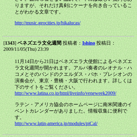
りますが、それだけ真剣にケーナを向き合っているこ
とがわかる文章です。
http://music.geocities.jp/hikalucas/
[
1343
]
ベネズエラ文化週間
投稿者：
Ishino
投稿日：
2009/11/05(Thu) 23:39
11月14日から21日はベネズエラ大使館によるベネズエ
ラ文化週間が開かれます。アルパ奏者のレオナル・ハ
コメとそのバンドのクエルダス・バホ・プレシオンの
演奏会が、東京・豊橋・大阪で行われます。詳しくは
下のサイトをご覧ください。
http://www.latina.co.jp/html/liveinfo/veneweek2009/
ラテン・アメリカ協会のホームページに南米関連のイ
ベントカレンダーがありました。情報収集に便利で
す。
http://www.latin-america.jp/modules/piCal/