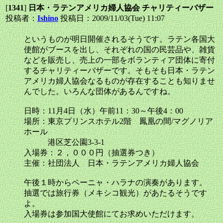
[
1341
]
日本・ラテンアメリカ婦人協会 チャリティーバザー
投稿者：
Ishino
投稿日：2009/11/03(Tue) 11:07
というものが明日開催されるそうです。ラテン各国大
使館がブースを出し、それぞれの国の民芸品や、雑貨
などを販売し、売上の一部をボランティア団体に寄付
するチャリティーバザーです。そもそも日本・ラテン
アメリカ婦人協会なるものが存在することも知りませ
んでした。いろんな団体があるんですね。
日時：11月4日（水）午前11：30～午後4：00
場所：東京プリンスホテル2階 鳳凰の間/マグノリア
ホール
港区芝公園3-3-1
入場券：２，０００円（抽選券つき）
主催：社団法人 日本・ラテンアメリカ婦人協会
午後１時からペーニャ・ハラナの演奏があります。
抽選では旅行券（メキシコ観光）があたるそうです
よ。
入場券は参加国大使館にてお求めいただけます。