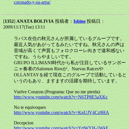
coronado-y-su-arpa/
[
1352
]
ANATA BOLIVIA
投稿者：
Ishino
投稿日：
2009/11/17(Tue) 13:11
ラパス在住の秋元さんが所属しているグループです。
最近人気があがってるみたいですね。秋元さんの声は
音域が高くて声質もフォロクローレ向きで違和感ない
ですね。うらやましいです。
GRUPO ILLIMANI時代から私が注目しているサンポー
ニャ奏者のSalomon Riosが、Nuevas Raicesや
OLLANTAYを経て現在このグループで活動していると
いうのもあり、ますますの活躍を期待しています。
Vuelve Corazon (Programa: Que no me pierda)
http://www.youtube.com/watch?v=N6TP8E5aXKc
No te equivoques
http://www.youtube.com/watch?v=KnUJV4Cz9HA
Decepcion
http://www.youtube.com/watch?v=YrtWYH-1WkE