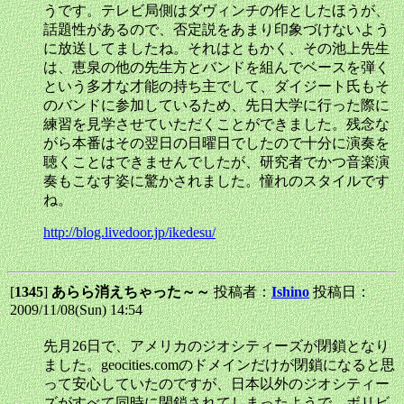
うです。テレビ局側はダヴィンチの作としたほうが、
話題性があるので、否定説をあまり印象づけないよう
に放送してましたね。それはともかく、その池上先生
は、恵泉の他の先生方とバンドを組んでベースを弾く
という多才な才能の持ち主でして、ダイジート氏もそ
のバンドに参加しているため、先日大学に行った際に
練習を見学させていただくことができました。残念な
がら本番はその翌日の日曜日でしたので十分に演奏を
聴くことはできませんでしたが、研究者でかつ音楽演
奏もこなす姿に驚かされました。憧れのスタイルです
ね。
http://blog.livedoor.jp/ikedesu/
[
1345
]
あらら消えちゃった～～
投稿者：
Ishino
投稿日：
2009/11/08(Sun) 14:54
先月26日で、アメリカのジオシティーズが閉鎖となり
ました。geocities.comのドメインだけが閉鎖になると思
って安心していたのですが、日本以外のジオシティー
ズがすべて同時に閉鎖されてしまったようで、ボリビ