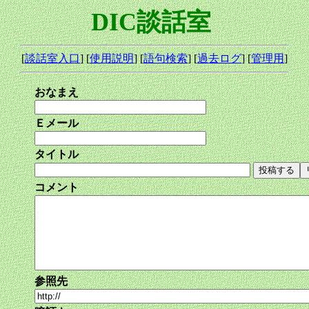
DIC談話室
[
談話室入口
] [
使用説明
] [
語句検索
] [
過去ログ
] [
管理用
]
おなまえ
Ｅメール
タイトル
コメント
参照先