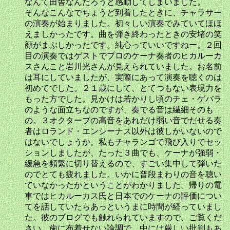
なんて田舎なんだろうと感動してしまいました。
そんなこんなでちょうど到着したときに、チャラサー
の演奏が始まりました。初々しい演奏でみていてほほ
えましかったです。曲を弾き終わったときの安堵の笑
顔がまぶしかったです。純心っていいですねー。２回
目の演奏ではゲストでプロのケーナ奏者のヒカルーカ
スさんこと岩川光さんが見えられていました。お名前
は耳にしていましたが、実際にあって演奏を聴くのは
初めてでした。２１歳にして、とてつもない表現力を
もった方でした。見かけは若かりし頃のチェ・ゲバラ
のような面立ちなのですが、奏でる音は繊細そのも
の。３オクターブの高音をあれだけ弱い音でだせる奏
者はロランド・エンシーナス以外は彼しかいないので
はないでしょうか。私もチャランゴで飛び入りでセッ
ションしましたが、たった３曲でも、ケーナが強弱・
緩急を頻繁に切り替えるので、すごい集中して弾いた
のでとても疲れました。いかに普段まわりの音を聴い
ていなかったかということがわかりました。帰りの電
車ではヒカルーカス氏と日本でのケーナの評価につい
てを話していたらあっというまに時間が経っていまし
た。彼のブログでも触れられていますので、ご覧くだ
さい。歯に布着せない論調で、中には厳しい批判もあ