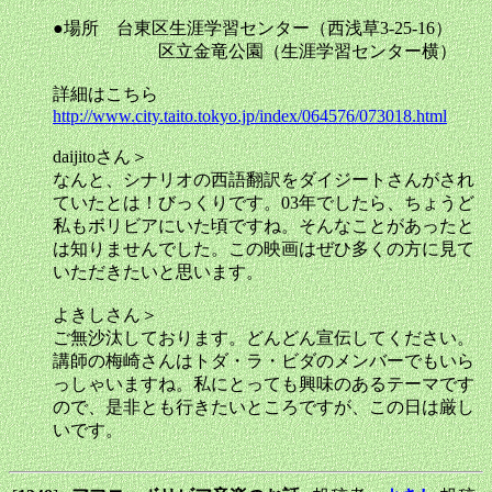
●場所 台東区生涯学習センター（西浅草3-25-16）
区立金竜公園（生涯学習センター横）
詳細はこちら
http://www.city.taito.tokyo.jp/index/064576/073018.html
daijitoさん＞
なんと、シナリオの西語翻訳をダイジートさんがされ
ていたとは！びっくりです。03年でしたら、ちょうど
私もボリビアにいた頃ですね。そんなことがあったと
は知りませんでした。この映画はぜひ多くの方に見て
いただきたいと思います。
よきしさん＞
ご無沙汰しております。どんどん宣伝してください。
講師の梅崎さんはトダ・ラ・ビダのメンバーでもいら
っしゃいますね。私にとっても興味のあるテーマです
ので、是非とも行きたいところですが、この日は厳し
いです。