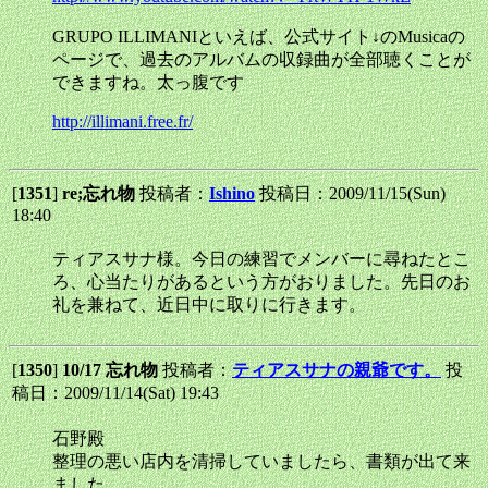
GRUPO ILLIMANIといえば、公式サイト↓のMusicaの
ページで、過去のアルバムの収録曲が全部聴くことが
できますね。太っ腹です
http://illimani.free.fr/
[
1351
]
re;忘れ物
投稿者：
Ishino
投稿日：2009/11/15(Sun)
18:40
ティアスサナ様。今日の練習でメンバーに尋ねたとこ
ろ、心当たりがあるという方がおりました。先日のお
礼を兼ねて、近日中に取りに行きます。
[
1350
]
10/17 忘れ物
投稿者：
ティアスサナの親爺です。
投
稿日：2009/11/14(Sat) 19:43
石野殿
整理の悪い店内を清掃していましたら、書類が出て来
ました。