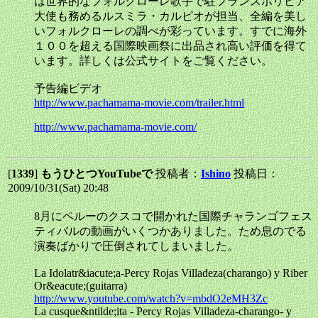
は世界的なフォルクローレ歌手で駐フランスボリビア
大使も務めるルスミラ・カルピオが担当、全編を美し
いフォルクローレの調べが彩っています。すでに海外
１００を超える国際映画祭に出品され高い評価を得て
います。詳しくは公式サイトをご覧ください。
予告編ビデオ
http://www.pachamama-movie.com/trailer.html
http://www.pachamama-movie.com/
[
1339
]
もうひとつYouTubeで
投稿者：
Ishino
投稿日：
2009/10/31(Sat) 20:48
8月にペルーのクスコで開かれた国際チャランゴフェス
ティバルの動画がいくつかありました。ため息のでる
演奏ばかりで圧倒されてしまいました。
La Idolatr&iacute;a-Percy Rojas Villadeza(charango) y Riber
Or&eacute;(guitarra)
http://www.youtube.com/watch?v=mbdO2eMH3Zc
La cusque&ntilde;ita - Percy Rojas Villadeza-charango- y