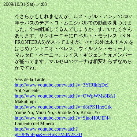
2009/10/31(Sat) 14:08
今さらかもしれませんが、ルス・デル・アンデの2007
年ラパスのテアトロ・ムニシバルでの動画を見つけま
した。全曲網羅してるんでしょうか、すごいたくさん
あります。サンポーニャにロベルト・モラレス（SIN
FRONTERAS)が入ってますが、それ以外は木下さんを
はじめアントニオ・ペレス、ウィルソン・モリーナ、
マルセロ・ペーニャ、ルイス・ギジェンと元メンバー
が揃ってます。マルセロのケーナは相変わらずなめら
かですね。
Seis de la Tarde
http://www.youtube.com/watch?v=3YlRlkIqDeI
Sol Naciente
http://www.youtube.com/watch?v=OWpWMs8BfsI
Makutimpi
http://www.youtube.com/watch?v=d8rPKHnxCrk
Yume-Yo, Mirai-Yo, Omoide-Yo, Kibou-Yo
http://www.youtube.com/watch?v=SjuoH0UIF44
Lamento del Minero
http://www.youtube.com/watch?
gl=JP&hl=ja&v=HqK7MdN2E3U