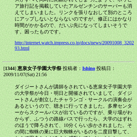
ア旅行記を掲載していたアルゼンチンのサーバーも消
えてしまいました。リンクを張りなおして別のところ
にアップしないとならないのですが、修正にはかなり
時間がかかるので、だいぶ先になってしまいそうで
す。困ったものです。
http://internet.watch.impress.co.jp/docs/news/20091008_3202
93.html
[
1344
]
恵泉女子学園大学祭
投稿者：
Ishino
投稿日：
2009/11/07(Sat) 21:56
ダイジートさんが講師をされている恵泉女子学園大学
の大学祭が今日・明日と開催されていまして、ダイジ
ートさんが創立したチャランゴ・サークルの演奏会が
あるというので、聴きに行ってきました。多摩センタ
ーからスクールバスが出ているのですが、乗り場がわ
からず、ふつうの路線バスで行ったら、大学のはずれ
のほうで降ろされて、10分くらい歩かされました。そ
の間に蜘蛛の巣に巨大蜘蛛がいるのを二度目撃して、