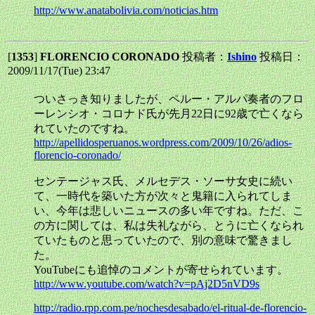
http://www.anatabolivia.com/noticias.htm
[
1353
]
FLORENCIO CORONADO
投稿者：
Ishino
投稿日：
2009/11/17(Tue) 23:47
ついさっき知りましたが、ペルー・アルパ奏者のフロ
ーレンシオ・コロナド氏が先月22日に92歳で亡くなら
れていたのですね。
http://apellidosperuanos.wordpress.com/2009/10/26/adios-
florencio-coronado/
センテージャス氏、メルセデス・ソーサ女史に続い
て、一時代を築いた方が次々と鬼籍に入られてしま
い、今年は悲しいニュースの多い年ですね。ただ、こ
の方に関しては、私は失礼ながら、とうに亡くなられ
ていたものと思っていたので、別の意味で驚きまし
た。
YouTubeにも追悼のコメントが寄せられています。
http://www.youtube.com/watch?v=pAj2D5nVD9s
http://radio.rpp.com.pe/nochesdesabado/el-ritual-de-florencio-