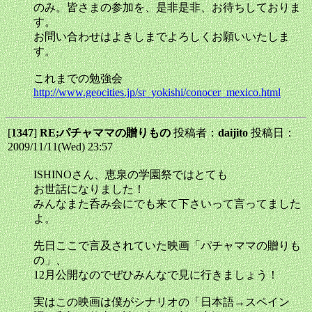
のみ。皆さまの参加を、是非是非、お待ちしておりま
す。
お問い合わせはよきしまでよろしくお願いいたしま
す。
これまでの勉強会
http://www.geocities.jp/sr_yokishi/conocer_mexico.html
[
1347
]
RE;パチャママの贈りもの
投稿者：
daijito
投稿日：
2009/11/11(Wed) 23:57
ISHINOさん、恵泉の学園祭ではとても
お世話になりました！
みんなまた呑み会にでも来て下さいって言ってました
よ。
先日ここで言及されていた映画「パチャママの贈りも
の」、
12月公開なのでぜひみんなで見に行きましょう！
実はこの映画は僕がシナリオの「日本語→スペイン