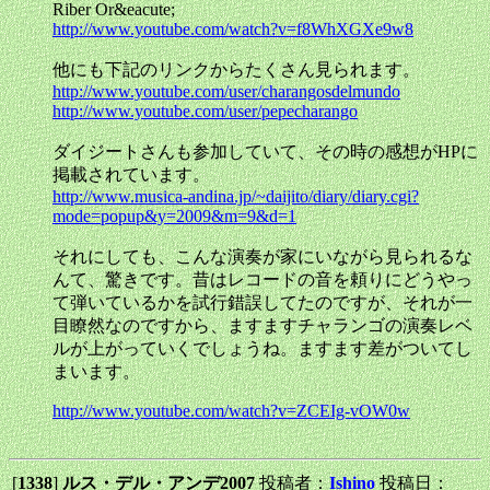
Riber Or&eacute;
http://www.youtube.com/watch?v=f8WhXGXe9w8
他にも下記のリンクからたくさん見られます。
http://www.youtube.com/user/charangosdelmundo
http://www.youtube.com/user/pepecharango
ダイジートさんも参加していて、その時の感想がHPに
掲載されています。
http://www.musica-andina.jp/~daijito/diary/diary.cgi?
mode=popup&y=2009&m=9&d=1
それにしても、こんな演奏が家にいながら見られるな
んて、驚きです。昔はレコードの音を頼りにどうやっ
て弾いているかを試行錯誤してたのですが、それが一
目瞭然なのですから、ますますチャランゴの演奏レベ
ルが上がっていくでしょうね。ますます差がついてし
まいます。
http://www.youtube.com/watch?v=ZCEIg-vOW0w
[
1338
]
ルス・デル・アンデ2007
投稿者：
Ishino
投稿日：