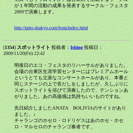
が１年間の活動の成果を発表するサークル・フェスタ
2009で演奏します。
http://taito-shakyo.com/festa/index.html
[
1354
]
スポットライト
投稿者：
Ishino
投稿日：
2009/11/20(Fri) 22:42
明後日のエコ・フェスタのリハーサルがありました。
会場の台東区生涯学習センターにはプレミアムホール
というとても立派なコンサートホールがあり、本番と
同じステージの上で音だしをしましたが、久しぶりに
スポットライトを浴びて演奏したので、テンションあ
がりました。あの高揚感は気持ちいいものですね。
先日紹介しましたANATA BOLIVIAのサイトがあり
ました。↓
チャランゴのホセロ・ロドリゲスはあのホセ・ホセ
ロ・マルセロのチャランゴ奏者です。