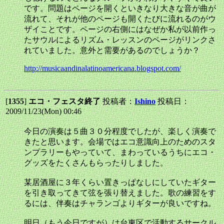
です。問題はページを開くといきなり大きな音が曲が
流れて、それが他のページも開くたびに流れるのがウ
ザイことです。ページの右側にはなぜか私が以前作っ
たサウルによるリズム・レッスンのページがリンクさ
れていました。意外と需要があるのでしょうか？
http://musicaandinalatinoamericana.blogspot.com/
[
1355
]
エコ・フェスタ終了
投稿者：
Ishino
投稿日：
2009/11/23(Mon) 00:46
今日の演奏は５曲３０分程度でしたが、楽しく演奏で
きたと思います。会場ではエコ意識向上のためのスタ
ンプラリーもやっていて、まわっているうちにエコ・
グッズをたくさんもらったりしました。
某居酒屋に３年くらい置きっぱなしにしていたギター
を引き取ってきて弦を張り替えました。歌の練習をす
るには、伴奏はチャランゴよりギターが良いですね。
明日（もう今日ですが）は台東区で活動するサークル