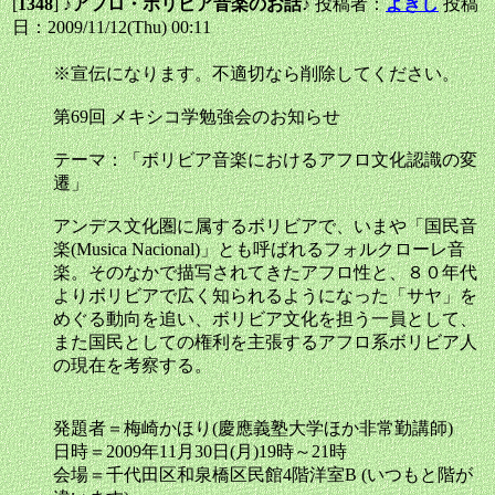
[
1348
]
♪アフロ・ボリビア音楽のお話♪
投稿者：
よきし
投稿
日：2009/11/12(Thu) 00:11
※宣伝になります。不適切なら削除してください。
第69回 メキシコ学勉強会のお知らせ
テーマ：「ボリビア音楽におけるアフロ文化認識の変
遷」
アンデス文化圏に属するボリビアで、いまや「国民音
楽(Musica Nacional)」とも呼ばれるフォルクローレ音
楽。そのなかで描写されてきたアフロ性と、８０年代
よりボリビアで広く知られるようになった「サヤ」を
めぐる動向を追い、ボリビア文化を担う一員として、
また国民としての権利を主張するアフロ系ボリビア人
の現在を考察する。
発題者＝梅崎かほり(慶應義塾大学ほか非常勤講師)
日時＝2009年11月30日(月)19時～21時
会場＝千代田区和泉橋区民館4階洋室B (いつもと階が