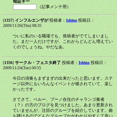
暗証キー
（記事メンテ用）
[
1357
]
インフルエンザが
投稿者：
Ishino
投稿日：
2009/11/26(Thu) 08:35
ついに私のいる職場でも、発病者がでてしまいまし
た。まだ一人だけですが、これからどんどん増えてい
くのでしょうね。やだなあ。
[
1356
]
サークル・フェスタ終了
投稿者：
Ishino
投稿日：
2009/11/24(Tue) 00:55
今日の演奏もまずまずの出来だったと思います。ステ
ージ以外にもいろんなイベントが催されていて、楽し
かったです。
さてさて、ペルー、プーノ在住のチャランゴ奏者
（？）の方のブログを見つけました。あまり更新され
ていませんが、注目のグループを紹介しています。曲
も聴けるのでどんなグループかがわかりやすくて良い