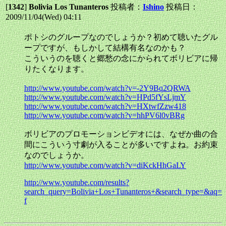
[
1342
]
Bolivia Los Tunanteros
投稿者：
Ishino
投稿日：
2009/11/04(Wed) 04:11
ポトシのグループなのでしょうか？初めて聴いたグル
ープですが、もしかして結構有名なのかも？
こういうのを聴くと郷愁の念にかられてボリビアに帰
りたくなります。
http://www.youtube.com/watch?v=-2Y9Bq2QRWA
http://www.youtube.com/watch?v=HPd5fYsLjmY
http://www.youtube.com/watch?v=HXtwfZzw418
http://www.youtube.com/watch?v=hhPV6l0vBRg
ボリビアのプロモーションビデオには、なぜか曲の合
間にこういう寸劇が入ることが多いですよね。お約束
なのでしょうか。
http://www.youtube.com/watch?v=diKckHhGaLY
http://www.youtube.com/results?
search_query=Bolivia+Los+Tunanteros+&search_type=&aq=
f