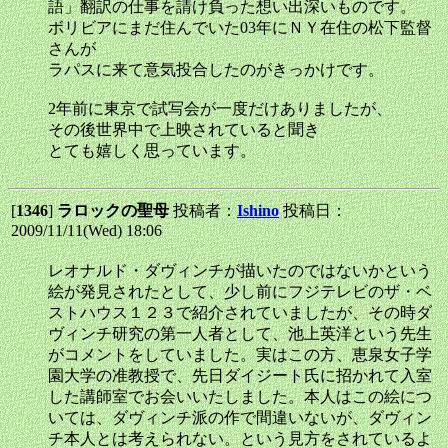
語」翻訳の仕事を請け負った想い出深いものです。
ボリビアにまだ住んでいた03年にＮＹ在住の松下監督
さんが
ラパスに来て意気投合したのがきっかけです。
2年前に東京で試写会が一度だけありましたが、
その後世界中で上映されていると聞き
とても嬉しく思っています。
[
1346
]
ラロックの聖母
投稿者：
Ishino
投稿日：
2009/11/11(Wed) 18:06
レオナルド・ダヴィンチが描いたのではないかという
絵が発見されたとして、少し前にフジテレビのザ・ベ
ストハウス１２３で紹介されていましたが、その時ダ
ヴィンチ研究の第一人者として、池上英洋という先生
がコメントをしていました。実はこの方、恵泉女子学
園大学の准教授で、先日ダイジート氏に招かれて入室
した講師室でお会いいたしました。本人はこの絵につ
いては、ダヴィンチ派の作で間違いないが、ダヴィン
チ本人とは考えられない。という見方をされているよ