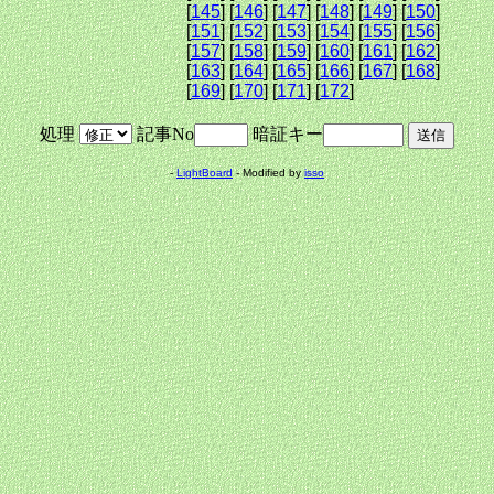
[
145
] [
146
] [
147
] [
148
] [
149
] [
150
]
[
151
] [
152
] [
153
] [
154
] [
155
] [
156
]
[
157
] [
158
] [
159
] [
160
] [
161
] [
162
]
[
163
] [
164
] [
165
] [
166
] [
167
] [
168
]
[
169
] [
170
] [
171
] [
172
]
処理
記事No
暗証キー
-
LightBoard
- Modified by
isso