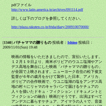
pdfファイル
http://www.latin-america.jp/archives/091114.pdf
詳しくは下のブログを参照してください。
http://plaza.rakuten.co.jp/frida/diary/200910070000/
[
1340
]
パチャママの贈りもの
投稿者：
Ishino
投稿日：
2009/11/01(Sun) 19:48
映画の情報をいただきましたので、宣伝いたします。
１２月１９日より、南米ボリビアのウユニ塩湖やアン
デス高地を舞台にした映画「パチャママの贈りもの」
が全国で上映されます。ニューヨーク在住の松下俊文
監督が６年の歳月をかけて製作した日本、アメリカ、
ボリビアの合作映画で、ウユニ塩湖の塩をアンデス高
地の村々にリャマのキャラバンで届けるケチュアの
人々を描いたドキュ・フィクション（ドキュメントと
フィクションの融合）映画だそうです。出演はすべて
アンデスに暮らすケチュア、アイマラの人々で、音楽