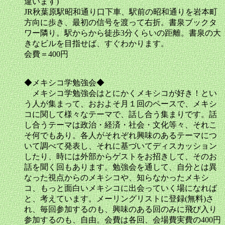
違います)
JR秋葉原駅昭和通り口下車、駅前の昭和通りを岩本町
方向に歩き、最初の信号を渡って右折。書泉ブックタ
ワー隣り。駅からから徒歩3分くらいの距離。書泉の大
きなビルを目指せば、すぐわかります。
会費＝400円
◆メキシコ学勉強会◆
メキシコ学勉強会はとにかくメキシコが好き！とい
う人が集まって、おおよそ月１回のペースで、メキシ
コに関して様々なテーマで、話し合う集まりです。話
し合うテーマは政治・経済・社会・文化等々、それこ
そ何でもあり。各人がそれぞれ興味のあるテーマにつ
いて調べて発表し、それに基づいてディスカッション
したり、時には外部からゲストをお招きして、そのお
話を聞く回もあります。勉強会を通して、自分とは異
なった視点からのメキシコや、知らなかったメキシ
コ、もっと面白いメキシコに出会っていく場になれば
と、考えています。メーリングリストに登録(無料)さ
れ、毎回参加するのも、興味のある回のみに飛び入り
参加するのも、自由。会費は各回、会場費実費の400円