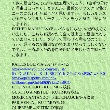
くさん新曲なんて出すのは無理でしょう。1曲ずつ分け
た理由ははっきりしませんが、最近のサブスク市場の
ニーズに合わせた感じだと思いますが、もしカルカス
が全曲シングルリリースしたらと思うと身の毛がよだ
ちますね。
ESTHER MARISOLのアルバムも知らないのが3枚でて
いました。こちらも調べたら全て既出曲で新曲は入っ
ていませんでした。ダブって買わせる商法なのでしょ
うが、調べるのが面倒なのであまりやってほしくない
ですね。一応調べたのを自分用にメモしたので貼って
おきます。
RAICES BOLIVIA(2024)アルバム
https://www.youtube.com/playlist?
list=OLAK5uy_ltKi21nBlCTY_h_ZPmQSr-sP3bZIw3eR0
https://open.spotify.com/intl-
ja/album/1pnrGnHd0j0jYkasZ8a8CO
EL DESTILADO→KUTIMUY収録
GUSTITO A MISTOL→KUTIMUY収録
MORIR CANTANDO PIEL CHAQUEN~A収録
PAICHEN~A→KUTIMUY収録
QUIEREME→KUTIMUY収録