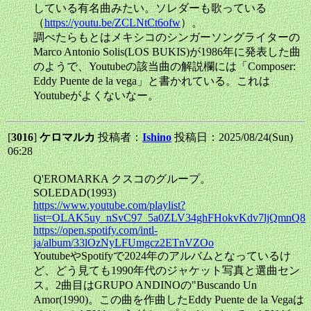
している有名曲みたい。ソレダーも歌っている
（
https://youtu.be/ZCLNtCt6ofw
）。
調べたらもとはメキシコのシンガーソングライターの
Marco Antonio Solis(LOS BUKIS)が1986年に発表した曲
のようで、Youtubeの該当曲の解説欄には「Composer:
Eddy Puente de la vega」と書かれている。これは
Youtubeがよくないなー。
[
3016
]
ケロマルカ
投稿者：
Ishino
投稿日：2025/08/24(Sun)
06:28
Q'EROMARKA クスコのグループ。
SOLEDAD(1993)
https://www.youtube.com/playlist?
list=OLAK5uy_nSvC97_5a0ZLV34ghFHokvKdv7ljQmnQ8
https://open.spotify.com/intl-
ja/album/33lOzNyLFUmgcz2ETnVZOo
YoutubeやSpotifyで2024年のアルバムとなっているけ
ど、どう見ても1990年代のジャケット写真と選曲セン
ス。2曲目はGRUPO ANDINOの"Buscando Un
Amor(1990)。この曲を作曲したEddy Puente de la Vegaは