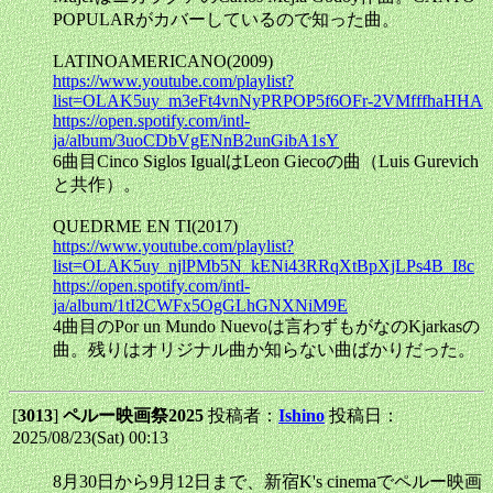
POPULARがカバーしているので知った曲。
LATINOAMERICANO(2009)
https://www.youtube.com/playlist?
list=OLAK5uy_m3eFt4vnNyPRPOP5f6OFr-2VMfffhaHHA
https://open.spotify.com/intl-
ja/album/3uoCDbVgENnB2unGibA1sY
6曲目Cinco Siglos IgualはLeon Giecoの曲（Luis Gurevich
と共作）。
QUEDRME EN TI(2017)
https://www.youtube.com/playlist?
list=OLAK5uy_njlPMb5N_kENi43RRqXtBpXjLPs4B_I8c
https://open.spotify.com/intl-
ja/album/1tI2CWFx5OgGLhGNXNiM9E
4曲目のPor un Mundo Nuevoは言わずもがなのKjarkasの
曲。残りはオリジナル曲か知らない曲ばかりだった。
[
3013
]
ペルー映画祭2025
投稿者：
Ishino
投稿日：
2025/08/23(Sat) 00:13
8月30日から9月12日まで、新宿K's cinemaでペルー映画