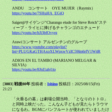
ANDU コンサート OYE MUJER（Raymix）
https://youtu.be/7SHuHA_EGiQ
Saigenjiサイゲンジ"Charango etude for Steve Reich"ステ
ィーブ・ライヒに捧げるチャランゴのエチュード
https://youtu.be/hJi3bfOvyrg
Arawiコンサート アルゼンチンのグループ
https://www.youtube.com/playlist?
list=PLUGKaGTHAxoXLWpxwVzIC59lm6rfV1W4R
ADIOS EN EL TAMBO (MARIANO MELGAR &
SILVIA)
https://youtu.be/8JnI1ahj1to
[
3003
]
戦後80年
投稿者：
Ishino
投稿日：2025/08/15(Fri)
21:23
「火垂るの墓」は劇場公開当時、「となりのトトロ」
と同時上映だった。こんなん子どもが見たらトラウマ
になるわ。BGMにパンフルートが使われていましたけ