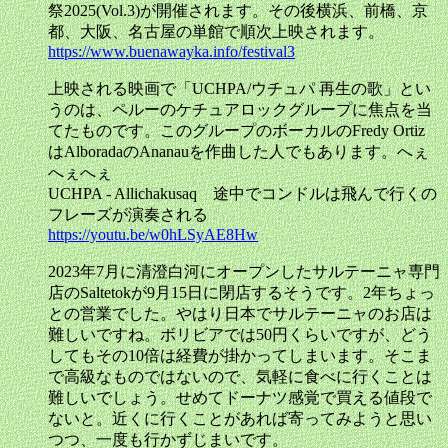
祭2025(Vol.3)が開催されます。その後横浜、前橋、京
都、大阪、名古屋の単館で順次上映されます。
https://www.buenawayka.info/festival3
上映される映画で「UCHPA/ウチュパ 再生の歌」とい
うのは、ペルーのケチュアロックグループに焦点を当
てたものです。このグループのボーカルのFredy Ortiz
はAlboradaのAnanauを作曲した人でもあります。へぇ
へぇへぇ
UCHPA - Allichakusaq 途中でコンドルは飛んで行くの
フレーズが演奏される
https://youtu.be/w0hLSyAE8Hw
2023年7月に清澄白河にオープンしたサルテーニャ専門
店のSaltetokが9月15日に閉店するそうです。2年ちょっ
との営業でした。やはり日本でサルテーニャのお店は
難しいですね。ボリビアでは50円くらいですが、どう
してもその10倍は経費が掛かってしまいます。そこま
で高級なものではないので、気軽に食べに行くことは
難しいでしょう。せめてドーナツ感覚で買える値段で
ないと。近くに行くことがあれば寄ってみようと思い
つつ、一度も行かずじまいです。