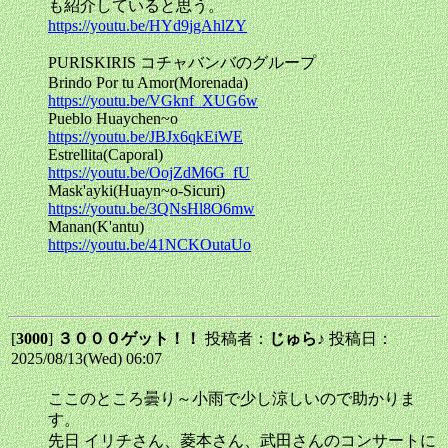
も紹介していると思う。
https://youtu.be/HYd9jgAhlZY
PURISKIRIS コチャバンバのグループ
Brindo Por tu Amor(Morenada)
https://youtu.be/VGknf_XUG6w
Pueblo Huaychen~o
https://youtu.be/JBJx6qkEiWE
Estrellita(Caporal)
https://youtu.be/OojZdM6G_fU
Mask'ayki(Huayn~o-Sicuri)
https://youtu.be/3QNsHl8O6mw
Manan(K'antu)
https://youtu.be/41NCKOutaUo
[
3000
]
３０００ゲット！！
投稿者：
じゅら♪
投稿日：
2025/08/13(Wed) 06:07
ここのところ曇り～小雨で少し涼しいので助かりま
す。
先日 イリチさん、菱本さん、武田さんのコンサートに