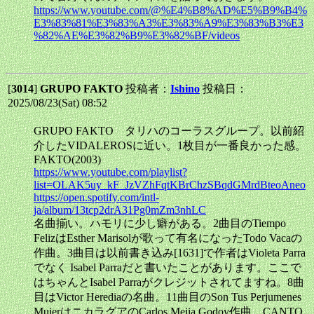
https://www.youtube.com/@%E4%B8%AD%E5%B9%B4%
E3%83%81%E3%83%A3%E3%83%A9%E3%83%B3%E3
%82%AE%E3%82%B9%E3%82%BF/videos
[
3014
]
GRUPO FAKTO
投稿者：
Ishino
投稿日：
2025/08/23(Sat) 08:52
GRUPO FAKTO タリハのコーラスグループ。以前紹
介したVIDALEROSに近い。1枚目が一番良かった感。
FAKTO(2003)
https://www.youtube.com/playlist?
list=OLAK5uy_kF_JzVZhFqtKBrChzSBqdGMrdBteoAneo
https://open.spotify.com/intl-
ja/album/13tcp2drA31Pg0mZm3nhLC
名曲揃い。ハモリに少し癖がある。2曲目のTiempo
FelizはEsther Marisolが歌って有名になったTodo Vacaの
作曲。3曲目は以前書き込み[1631]で作者はVioleta Parra
でなく Isabel Parraだと書いたことがあります。ここで
はちゃんとIsabel Parraがクレジットされてますね。8曲
目はVictor Herediaの名曲。11曲目のSon Tus Perjumenes
MujerはニカラグアのCarlos Mejia Godoy作曲。CANTO