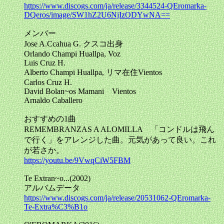
https://www.discogs.com/ja/release/3344524-QEromarka-
DQeros/image/SW1hZ2U6NjIzODYwNA==
メンバー
Jose A.Ccahua G. クスコ出身
Orlando Champi Huallpa, Voz
Luis Cruz H.
Alberto Champi Huallpa, リマ在住Vientos
Carlos Cruz H.
David Bolan~os Mamani Vientos
Arnaldo Caballero
おすすめの1曲
REMEMBRANZAS A ALOMILLA 「コンドルは飛ん
で行く」をアレンジした曲。元気があって良い。これ
が若さか。
https://youtu.be/9VwqCiW5FBM
Te Extran~o...(2002)
アルバムデータ
https://www.discogs.com/ja/release/20531062-QEromarka-
Te-Extra%C3%B1o