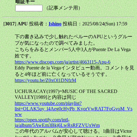
暗証キー
（記事メンテ用）
[
3017
]
APU
投稿者：
Ishino
投稿日：2025/08/24(Sun) 17:59
下の書き込みで少し触れたペルーのAPUというグルー
プが気になったので調べてみました。
こちらをみるとメンバー5人中3人がPuente De La Vega
姓です。
https://www.discogs.com/ja/artist/4663115-Apu-6
Eddy Puente de la Vegaインタビュー動画。コメントを見
ると4年ほど前に亡くなっているそうです。
https://youtu.be/Z0xOl1DNfzM
UCHURACAY(1997)=MUSIC OF THE SACRED
VALLEY[1989]と内容は同じ
https://www.youtube.com/playlist?
list=OLAK5uy_l4Aeg0cHyPb_KvorVwRAT7FoGvoM_Vs
ww
https://open.spotify.com/intl-
ja/album/5AwEm3Bkj6LwRsRFZVUxWm
この年代のアルバムが安心して聴ける。1曲目はVictor