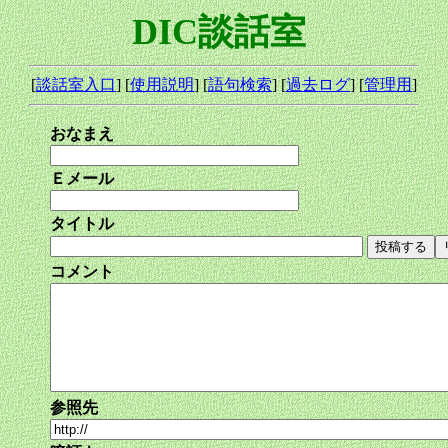
DIC談話室
[
談話室入口
] [
使用説明
] [
語句検索
] [
過去ログ
] [
管理用
]
おなまえ
Ｅメール
タイトル
コメント
参照先