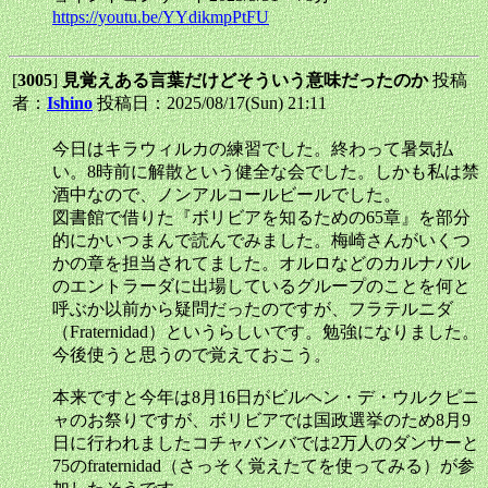
https://youtu.be/YYdikmpPtFU
[
3005
]
見覚えある言葉だけどそういう意味だったのか
投稿
者：
Ishino
投稿日：2025/08/17(Sun) 21:11
今日はキラウィルカの練習でした。終わって暑気払
い。8時前に解散という健全な会でした。しかも私は禁
酒中なので、ノンアルコールビールでした。
図書館で借りた『ボリビアを知るための65章』を部分
的にかいつまんで読んでみました。梅崎さんがいくつ
かの章を担当されてました。オルロなどのカルナバル
のエントラーダに出場しているグループのことを何と
呼ぶか以前から疑問だったのですが、フラテルニダ
（Fraternidad）というらしいです。勉強になりました。
今後使うと思うので覚えておこう。
本来ですと今年は8月16日がビルヘン・デ・ウルクピニ
ャのお祭りですが、ボリビアでは国政選挙のため8月9
日に行われましたコチャバンバでは2万人のダンサーと
75のfraternidad（さっそく覚えたてを使ってみる）が参