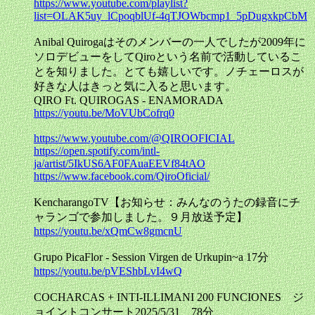
https://www.youtube.com/playlist?
list=OLAK5uy_lCpoqblUf-4qTJOWbcmp1_5pDugxkpCbM
Anibal Quirogaはそのメンバーの一人でしたが2009年に
ソロデビューをしてQiroという名前で活動しているこ
とを知りました。とても嬉しいです。ノチェーロスが
好きな人はきっと気に入ると思います。
QIRO Ft. QUIROGAS - ENAMORADA
https://youtu.be/MoVUbCofrq0
https://www.youtube.com/@QIROOFICIAL
https://open.spotify.com/intl-
ja/artist/5IkUS6AF0FAuaEEVf84tAO
https://www.facebook.com/QiroOficial/
KencharangoTV【お知らせ：みんなのうたの録音にチ
ャランゴで参加しました。９月放送予定】
https://youtu.be/xQmCw8gmcnU
Grupo PicaFlor - Session Virgen de Urkupin~a 17分
https://youtu.be/pVEShbLvI4wQ
COCHARCAS + INTI-ILLIMANI 200 FUNCIONES ジ
ョイントコンサート2025/5/31 78分