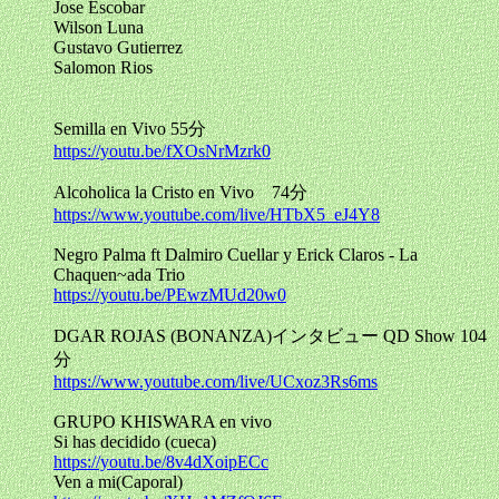
Jose Escobar
Wilson Luna
Gustavo Gutierrez
Salomon Rios
Semilla en Vivo 55分
https://youtu.be/fXOsNrMzrk0
Alcoholica la Cristo en Vivo 74分
https://www.youtube.com/live/HTbX5_eJ4Y8
Negro Palma ft Dalmiro Cuellar y Erick Claros - La
Chaquen~ada Trio
https://youtu.be/PEwzMUd20w0
DGAR ROJAS (BONANZA)インタビュー QD Show 104
分
https://www.youtube.com/live/UCxoz3Rs6ms
GRUPO KHISWARA en vivo
Si has decidido (cueca)
https://youtu.be/8v4dXoipECc
Ven a mi(Caporal)