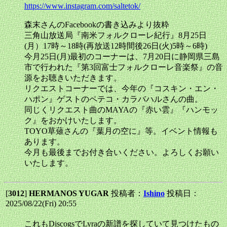
https://www.instagram.com/saltetok/
森末さんのFacebookの書き込みより抜粋
三角山放送局『南米フォルクローレ紀行』8月25日
(月）17時～18時(再放送12時間後26日(火)5時～6時)
今月25日(月)最初のコーナーは、7月20日に静岡県三島
市で行われた『第3回富士フォルクローレ音楽祭』の音
源をお聴きいただきます。
リクエストコーナーでは、今年の『コスキン・エン・
ハポン』ゲストのペテコ・カラバハルさんの曲。
同じくリクエスト曲のMAYAの『赤い雲』『ハンモッ
ク』をおかけいたします。
TOYO草薙さんの『葉月の空に』等。イベント情報も
あります。
今月も最後までお付き合いください。よろしくお願い
いたします。
[
3012
]
HERMANOS YUGAR
投稿者：
Ishino
投稿日：
2025/08/22(Fri) 20:55
これもDiscogsでLyraの新譜を探していて見つけたもの