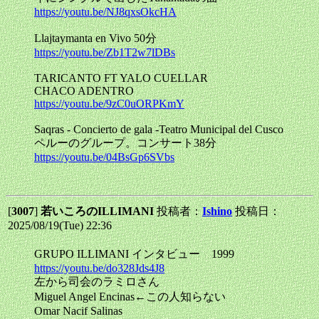
https://youtu.be/NJ8qxsOkcHA
Llajtaymanta en Vivo 50分
https://youtu.be/Zb1T2w7lDBs
TARICANTO FT YALO CUELLAR
CHACO ADENTRO
https://youtu.be/9zC0uORPKmY
Saqras - Concierto de gala -Teatro Municipal del Cusco
ペルーのグループ。コンサート38分
https://youtu.be/04BsGp6SVbs
[
3007
]
若いころのILLIMANI
投稿者：
Ishino
投稿日：
2025/08/19(Tue) 22:36
GRUPO ILLIMANI インタビュー 1999
https://youtu.be/do328Jds4J8
左から司会のラミロさん
Miguel Angel Encinas←この人知らない
Omar Nacif Salinas