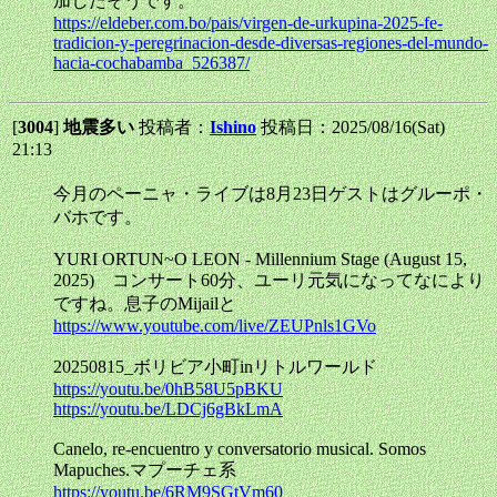
加したそうです。
https://eldeber.com.bo/pais/virgen-de-urkupina-2025-fe-
tradicion-y-peregrinacion-desde-diversas-regiones-del-mundo-
hacia-cochabamba_526387/
[
3004
]
地震多い
投稿者：
Ishino
投稿日：2025/08/16(Sat)
21:13
今月のペーニャ・ライブは8月23日ゲストはグルーポ・
バホです。
YURI ORTUN~O LEON - Millennium Stage (August 15,
2025) コンサート60分、ユーリ元気になってなにより
ですね。息子のMijailと
https://www.youtube.com/live/ZEUPnls1GVo
20250815_ボリビア小町inリトルワールド
https://youtu.be/0hB58U5pBKU
https://youtu.be/LDCj6gBkLmA
Canelo, re-encuentro y conversatorio musical. Somos
Mapuches.マプーチェ系
https://youtu.be/6RM9SGtVm60