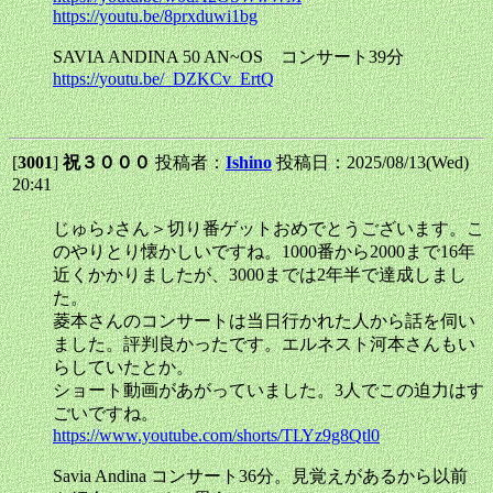
https://youtu.be/8prxduwi1bg
SAVIA ANDINA 50 AN~OS コンサート39分
https://youtu.be/_DZKCv_ErtQ
[
3001
]
祝３０００
投稿者：
Ishino
投稿日：2025/08/13(Wed)
20:41
じゅら♪さん＞切り番ゲットおめでとうございます。こ
のやりとり懐かしいですね。1000番から2000まで16年
近くかかりましたが、3000までは2年半で達成しまし
た。
菱本さんのコンサートは当日行かれた人から話を伺い
ました。評判良かったです。エルネスト河本さんもい
らしていたとか。
ショート動画があがっていました。3人でこの迫力はす
ごいですね。
https://www.youtube.com/shorts/TLYz9g8Qtl0
Savia Andina コンサート36分。見覚えがあるから以前