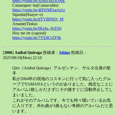
https://youtu.be/XHn1MZfOJ6E
Camarapen~ita(Carnavalito)
https://youtu.be/4HWMOaoju1o
Sipasita(Huayn~o)
https://youtu.be/ifTVBP0Qr_M
Amame(Tinku)
https://youtu.be/0Eefu--WZS0
Hoy me ire (caporal)
https://youtu.be/7YEtlGjZF9k
[
3006
]
Anibal Quiroga
投稿者：
Ishino
投稿日：
2025/08/18(Mon) 22:10
Qiro（Anibal Quiroga）アルゼンチン、サルタ出身の歌
手
私が2004年の現地のコスキンに行って気に入ったグル
ープでYAMANAというのがありました。残念なことに
アルバム1枚しかださずにその後すぐに活動停止してし
まいました。
これがそのアルバムです。今でも時々聴いているお気
に入りです。外れ曲が1曲もない奇跡のアルバムだと思
います。