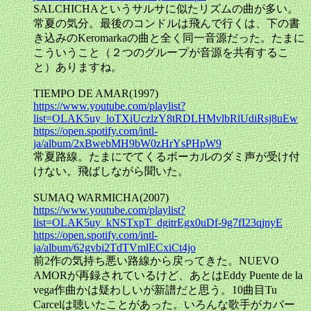
SALCHICHAというサルサに似たリズムの曲が多い。
常夏の気分。最後のコンドルは飛んで行くは、下の書
き込みのKeromarkaの曲と全く同一音源だった。たまに
こういうこと（２つのグループが音源を共有するこ
と）ありますね。
TIEMPO DE AMAR(1997)
https://www.youtube.com/playlist?
list=OLAK5uy_loTXiUczlzY8tRDLHMvlbRlUdiRsj8uEw
https://open.spotify.com/intl-
ja/album/2xBwebMH9bW0zHrYsPHpW9
常夏路線。たまにでてくるボーカルのダミ声が受け付
けない。飛ばしながら聞いた。
SUMAQ WARMICHA(2007)
https://www.youtube.com/playlist?
list=OLAK5uy_kNSTxpT_dgitrEgx0uDf-9g7fI23qjnyE
https://open.spotify.com/intl-
ja/album/62gvbi2TdTVmlECxiCt4jo
前2作の気持ち悪い路線から戻ってきた。NUEVO
AMORが再録されているけど、あとはEddy Puente de la
vega作曲かは疑わしいが新譜だと思う。10曲目Tu
Carcelは聴いたことがあった。いろんな歌手がカバー