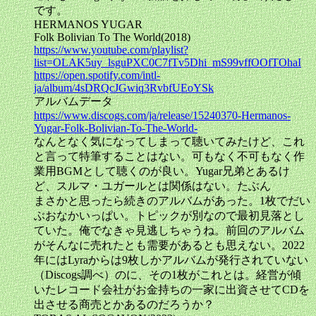
です。
HERMANOS YUGAR
Folk Bolivian To The World(2018)
https://www.youtube.com/playlist?
list=OLAK5uy_lsguPXC0C7fTv5Dhi_mS99vffOOfTOhaI
https://open.spotify.com/intl-
ja/album/4sDRQcJGwiq3RvbfUEoYSk
アルバムデータ
https://www.discogs.com/ja/release/15240370-Hermanos-
Yugar-Folk-Bolivian-To-The-World-
なんとなく気になってしまって聴いてみたけど、これ
と言って特筆することはない。可もなく不可もなく作
業用BGMとして聴くのが良い。Yugar兄弟とあるけ
ど、スルマ・ユガールとは関係はない。たぶん
まさかと思ったら続きのアルバムがあった。1枚でだい
ぶおなかいっぱい。トピックが別なので最初見落とし
ていた。俺でなきゃ見逃しちゃうね。前回のアルバム
がそんなに売れたとも需要があるとも思えない。2022
年にはLyraからは9枚しかアルバムが発行されていない
（Discogs調べ）のに、その1枚がこれとは。経営が傾
いたレコード会社がお金持ちの一家に出資させてCDを
出させる商売とかあるのだろうか？