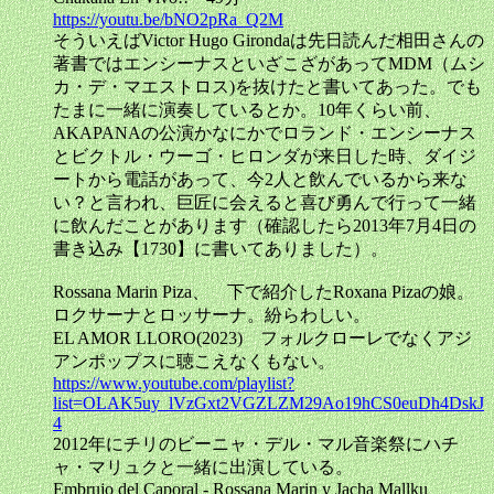
https://youtu.be/bNO2pRa_Q2M
そういえばVictor Hugo Girondaは先日読んだ相田さんの
著書ではエンシーナスといざこざがあってMDM（ムシ
カ・デ・マエストロス)を抜けたと書いてあった。でも
たまに一緒に演奏しているとか。10年くらい前、
AKAPANAの公演かなにかでロランド・エンシーナス
とビクトル・ウーゴ・ヒロンダが来日した時、ダイジ
ートから電話があって、今2人と飲んでいるから来な
い？と言われ、巨匠に会えると喜び勇んで行って一緒
に飲んだことがあります（確認したら2013年7月4日の
書き込み【1730】に書いてありました）。
Rossana Marin Piza、 下で紹介したRoxana Pizaの娘。
ロクサーナとロッサーナ。紛らわしい。
EL AMOR LLORO(2023) フォルクローレでなくアジ
アンポップスに聴こえなくもない。
https://www.youtube.com/playlist?
list=OLAK5uy_lVzGxt2VGZLZM29Ao19hCS0euDh4DskJ
4
2012年にチリのビーニャ・デル・マル音楽祭にハチ
ャ・マリュクと一緒に出演している。
Embrujo del Caporal - Rossana Marin y Jacha Mallku