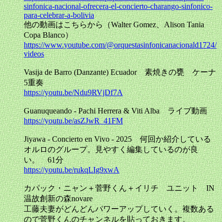
sinfonica-nacional-ofrecera-el-concierto-charango-sinfonico-
para-celebrar-a-bolivia
他の動画はこちらから（Walter Gomez、Alison Tania
Copa Blanco）
https://www.youtube.com/@orquestasinfonicanacionald1724/
videos
Vasija de Barro (Danzante) Ecuador 素焼きの甕 ケーナ
5重奏
https://youtu.be/Ndu9RVjDf7A
Guanuqueando - Pachi Herrera & Viti Alba ライブ動画
https://youtu.be/asZJwR_41FM
Jiyawa - Concierto en Vivo - 2025 何回か紹介している
オルロのグループ。見やすく編集しているのが良
い。 61分
https://youtu.be/rukqLIg9xwA
カパック・ニャン＋菅野くん＋イリチ ユニット IN
温故創新の森novare
工藤夫妻がどんどんパワーアップしていく。複数ある
ので菅野くんのチャンネルを貼っておきます。