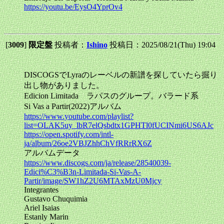
https://youtu.be/EysO4YprOv4
[
3009
]
限定盤
投稿者：
Ishino
投稿日：2025/08/21(Thu) 19:04
DISCOGSでLyraのレーベルの新譜を探していたら掘り
出し物がありました。
Edicion Limitada ラパスのグループ。バラード系
Si Vas a Partir(2022)アルバム
https://www.youtube.com/playlist?
list=OLAK5uy_lbR7elQsbdtx1GPHTl0fUCINmi6US6AJc
https://open.spotify.com/intl-
ja/album/26oe2VBJZhhChVfRRrRX6Z
アルバムデータ
https://www.discogs.com/ja/release/28540039-
Edici%C3%B3n-Limitada-Si-Vas-A-
Partir/image/SW1hZ2U6MTAxMzU0Mjcy
Integrantes
Gustavo Chuquimia
Ariel Isaias
Estanly Marin