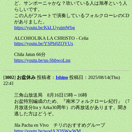
ど、サンポーニャかな？吹いている人は旭孝という人
らしいです。
この人がフルートで演奏しているフォルクローレのCD
がありました。
https://youtu.be/KkLUyuimWbg
ALCOHOLIKA LA CHRISTO - Celia
https://youtu.be/YSPbfjZOVUs
Chila Jatun 66分
https://youtu.be/us-ShbwoLng
[
3002
]
お盆休み
投稿者：
Ishino
投稿日：2025/08/14(Thu)
22:41
三角山放送局 8月16日15時～16時
お盆特別編成のため、『南米フォルクローレ紀行』（7
月放送分Ira y Arka30周年）の再放送があります。聞き
逃した方はどうぞ。
Jila Pacha en Vivo チリのおすすめグループ
https://youtu.be/wodA2OSWwWM