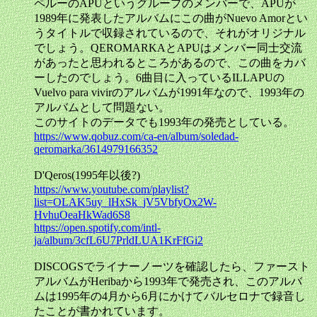
ペルーのAPUというグループのメンバーで、APUが
1989年に発表したアルバムにこの曲がNuevo Amorとい
うタイトルで収録されているので、それがオリジナル
でしょう。QEROMARKAとAPUはメンバー同士交流
があったと思われるところがあるので、この曲をカバ
ーしたのでしょう。6曲目に入っているILLAPUの
Vuelvo para vivirのアルバムが1991年なので、1993年の
アルバムとして問題ない。
このサイトのデータでも1993年の発売としている。
https://www.qobuz.com/ca-en/album/soledad-
qeromarka/3614979166352
D'Qeros(1995年以後?)
https://www.youtube.com/playlist?
list=OLAK5uy_lHxSk_jV5VbfyOx2W-
HvhuOeaHkWad6S8
https://open.spotify.com/intl-
ja/album/3cfL6U7PrldLUA1KrFfGi2
DISCOGSでライナーノーツを確認したら、ファースト
アルバムがHeribaから1993年で発売され、このアルバ
ムは1995年の4月から6月にかけてバルセロナで録音し
たことが書かれています。