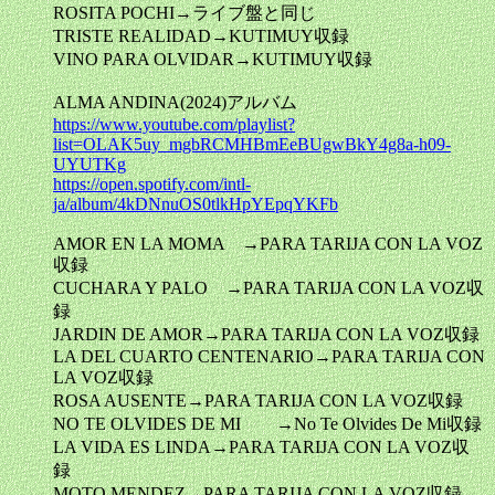
ROSITA POCHI→ライブ盤と同じ
TRISTE REALIDAD→KUTIMUY収録
VINO PARA OLVIDAR→KUTIMUY収録
ALMA ANDINA(2024)アルバム
https://www.youtube.com/playlist?
list=OLAK5uy_mgbRCMHBmEeBUgwBkY4g8a-h09-
UYUTKg
https://open.spotify.com/intl-
ja/album/4kDNnuOS0tlkHpYEpqYKFb
AMOR EN LA MOMA →PARA TARIJA CON LA VOZ
収録
CUCHARA Y PALO →PARA TARIJA CON LA VOZ収
録
JARDIN DE AMOR→PARA TARIJA CON LA VOZ収録
LA DEL CUARTO CENTENARIO→PARA TARIJA CON
LA VOZ収録
ROSA AUSENTE→PARA TARIJA CON LA VOZ収録
NO TE OLVIDES DE MI →No Te Olvides De Mi収録
LA VIDA ES LINDA→PARA TARIJA CON LA VOZ収
録
MOTO MENDEZ→PARA TARIJA CON LA VOZ収録