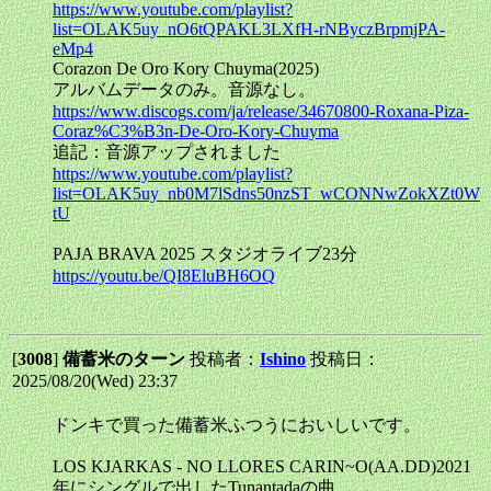
https://www.youtube.com/playlist?
list=OLAK5uy_nO6tQPAKL3LXfH-rNByczBrpmjPA-
eMp4
Corazon De Oro Kory Chuyma(2025)
アルバムデータのみ。音源なし。
https://www.discogs.com/ja/release/34670800-Roxana-Piza-
Coraz%C3%B3n-De-Oro-Kory-Chuyma
追記：音源アップされました
https://www.youtube.com/playlist?
list=OLAK5uy_nb0M7lSdns50nzST_wCONNwZokXZt0W
tU
PAJA BRAVA 2025 スタジオライブ23分
https://youtu.be/QI8EluBH6OQ
[
3008
]
備蓄米のターン
投稿者：
Ishino
投稿日：
2025/08/20(Wed) 23:37
ドンキで買った備蓄米ふつうにおいしいです。
LOS KJARKAS - NO LLORES CARIN~O(AA.DD)2021
年にシングルで出したTunantadaの曲