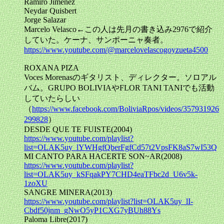
Ramiro Jimenez
Neydar Quisbert
Jorge Salazar
Marcelo Velasco←この人は先月の書き込み2976で紹介
していた。ケーナ、サンポーニャ奏者。
https://www.youtube.com/@marcelovelascogoyzueta4500
ROXANA PIZA
Voces Morenasのギタリスト、ディレクター。ソロアル
バム。GRUPO BOLIVIAやFLOR TANI TANIでも活動
していたらしい
（
https://www.facebook.com/BoliviaRpos/videos/357931926
299828
）
DESDE QUE TE FUISTE(2004)
https://www.youtube.com/playlist?
list=OLAK5uy_lYWHgfQberFgfCd57t2VpsFK8aS7wI53Q
MI CANTO PARA HACERTE SON~AR(2008)
https://www.youtube.com/playlist?
list=OLAK5uy_kSFqakPY7CHD4eaTFbc2d_U6v5k-
1zoXU
SANGRE MINERA(2013)
https://www.youtube.com/playlist?list=OLAK5uy_lI-
Cbdf50jnm_gNwO5yP1CXG7yBUh88Ys
Paloma Libre(2017)