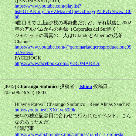
Q'EROMARKA(2016)
https://www.youtube.com/playlist?
list=OLAK5uy_mVZMza7aQqeUzI5r3yqA5PvGNwex_C0
h8
6曲目までは上記2枚の再録曲だけど、それ以後は2002
年のアルバムからの再録（Caporales del Sur除く）
ジャケットの写真の二人はOrlandoとAlbertoの兄弟
Channel
https://www.youtube.com/@qeromarkadqerosproduccione99
53/videos
FACEBOOK
https://www.facebook.com/QEROMARKA
[
3015
]
Charango Sinfonico
投稿者：
Ishino
投稿日：
2025/08/23(Sat) 18:03
Huayna Potosi - Charango Sinfonico - Rene Alinas Sanchez
https://youtu.be/GXXGve59i9k
去年の独立記念日に合わせて行われたイベント。こん
なのあったんだ。
詳細記事
https://www.abi.bo/index.php/culturas/53547-la-orquesta-