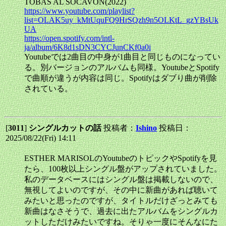
TOBAS AL SOCAVON(2022)
https://www.youtube.com/playlist?
list=OLAK5uy_kMtUquFQ9HrSQzh9n5OLKtL_gzYBsUk
UA
https://open.spotify.com/intl-
ja/album/6K8d1sDN3CYCJunCKf0a0i
Youtubeでは2曲目の中身が1曲目と同じものになってい
る。別バージョンのアルバムも同様。YoutubeとSpotify
で曲順が違うが内容は同じ。Spotifyはダブり曲が削除
されている。
[
3011
]
シングルカットの話
投稿者：
Ishino
投稿日：
2025/08/22(Fri) 14:11
ESTHER MARISOLのYoutubeのトピックやSpotifyを見
たら、100枚以上シングル盤がアップされていました。
私のデータベースにはシングル盤は掲載しないので、
無視してよいのですが、その中に新曲があれば聴いて
みたいと思ったのですが、タイトルだけざっとみても
新曲はなさそうで、過去に出たアルバムをシングルカ
ットしただけみたいですね。そりゃ一度にそんなにた