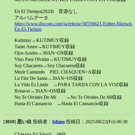
En El Tiempo(2024) 音源なし
アルバムデータ
https://www.discogs.com/ja/release/30556621-Esther-Marisol-
En-El-Tiempo
Kutimuy→KUTIMUY収録
Tanto Amor→KUTIMUY収録
Ojos Azules→30AN~OS収録
Vino Para Olvidar→KUTIMUY収録
Soy Chacarera→Soy Chacarera収録
Morir Cantando PIEL CHAQUEN~A収録
La Flor De Sama→30AN~OS収録
La Vida Es Linda →PARA TARIJA CON LA VOZ収録
Renacer→30AN~OS収録
No Te Olvides De Mi →No Te Olvides De Mi収録
Hasta El Cansancio →Hasta El Cansancio収録
[
3010
]
思い出
投稿者：
Ishino
投稿日：2025/08/22(Fri) 06:38
Chakana En Vivo!! 49分