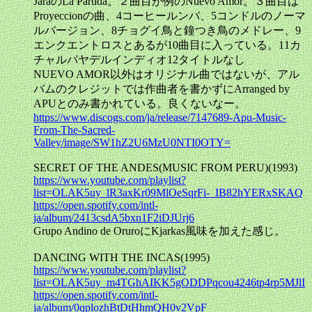
JaraのLa Partida。２曲目が例のNuevo Amor。３曲目は
Proyeccionの曲、4コーヒールンバ、5コンドルのノーマ
ルバージョン、8チョグイ鳥と鐘つき鳥のメドレー、9
エンクエントロスとあるが10曲目に入っている。11カ
チャルパヤデルインディオ12タイトルなし
NUEVO AMOR以外はオリジナル曲ではないが、アル
バムのクレジットでは作曲者を書かずにArranged by
APUとのみ書かれている。良くないなー。
https://www.discogs.com/ja/release/7147689-Apu-Music-
From-The-Sacred-
Valley/image/SW1hZ2U6MzU0NTI0OTY=
SECRET OF THE ANDES(MUSIC FROM PERU)(1993)
https://www.youtube.com/playlist?
list=OLAK5uy_lR3axKr09MlOeSqrFi-_IB82hYERxSKAQ
https://open.spotify.com/intl-
ja/album/2413csdA5bxn1F2iDJUrj6
Grupo Andino de OruroにKjarkas風味を加えた感じ。
DANCING WITH THE INCAS(1995)
https://www.youtube.com/playlist?
list=OLAK5uy_m4TGhAIKK5gODDPqcou4246tp4rp5MJlI
https://open.spotify.com/intl-
ja/album/0qplozhBtDtHhmQH0v2VpF