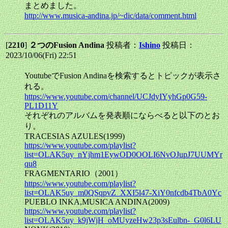
まとめました。
http://www.musica-andina.jp/~dic/data/comment.html
[
2210
]
２つのFusion Andina
投稿者：
Ishino
投稿日：
2023/10/06(Fri) 22:51
YoutubeでFusion Andinaを検索するとトピックが表示さ
れる。
https://www.youtube.com/channel/UCJdyIYyhGp0G59-
PL1D11Y
それぞれのアルバムを発表順にならべると以下のとお
り。
TRACESIAS AZULES(1999)
https://www.youtube.com/playlist?
list=OLAK5uy_nYjhm1EywOD0OOLI6NvOJupJ7UUMYr
qu8
FRAGMENTARIO（2001）
https://www.youtube.com/playlist?
list=OLAK5uy_m0QSqpvZ_XXI5l47-XiY0nfcdb4TbA0Yc
PUEBLO INKA,MUSICA ANDINA(2009)
https://www.youtube.com/playlist?
list=OLAK5uy_k9jWjH_oMUyzeHw23p3sEulbn-_G0l6LU