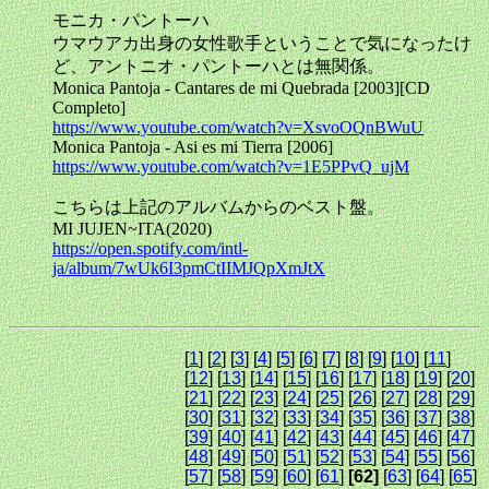
モニカ・パントーハ
ウマウアカ出身の女性歌手ということで気になったけ
ど、アントニオ・パントーハとは無関係。
Monica Pantoja - Cantares de mi Quebrada [2003][CD
Completo]
https://www.youtube.com/watch?v=XsvoOQnBWuU
Monica Pantoja - Asi es mi Tierra [2006]
https://www.youtube.com/watch?v=1E5PPvQ_ujM
こちらは上記のアルバムからのベスト盤。
MI JUJEN~ITA(2020)
https://open.spotify.com/intl-
ja/album/7wUk6I3pmCtIIMJQpXmJtX
[
1
] [
2
] [
3
] [
4
] [
5
] [
6
] [
7
] [
8
] [
9
] [
10
] [
11
]
[
12
] [
13
] [
14
] [
15
] [
16
] [
17
] [
18
] [
19
] [
20
]
[
21
] [
22
] [
23
] [
24
] [
25
] [
26
] [
27
] [
28
] [
29
]
[
30
] [
31
] [
32
] [
33
] [
34
] [
35
] [
36
] [
37
] [
38
]
[
39
] [
40
] [
41
] [
42
] [
43
] [
44
] [
45
] [
46
] [
47
]
[
48
] [
49
] [
50
] [
51
] [
52
] [
53
] [
54
] [
55
] [
56
]
[
57
] [
58
] [
59
] [
60
] [
61
]
[62]
[
63
] [
64
] [
65
]