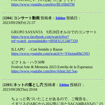
https://www.youtube.com/live/IlUrJibtiTM
[
2204
]
コンサート動画
投稿者：
Ishino
投稿日：
2023/09/29(Fri) 21:37
GRUPO SAYANTA 9月28日オルロでのコンサート
https://www.facebook.com/watch/live?
ref=watch_permalink&v=695831212407320
ILLAPU - Con Sentido y Razon
https://www.youtube.com/watch?v=Y6xmsd0kGNQ
ビクトル・ハラ50年
Festival Arte & Memoria 2023 Estrella de la Esperanza
https://www.youtube.com/live/A6nic3zL5oo
[
2203
]
ネットの落とし穴
投稿者：
Ishino
投稿日：
2023/09/28(Thu) 20:04
ちょっと気づいたことがあるので、ご報告を。
イギリスのARCから2012年に出たSACAMBAYAのこの