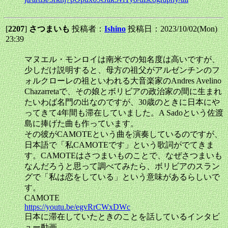
[
2207
]
さつまいも
投稿者：
Ishino
投稿日：2023/10/02(Mon)
23:39
マヌエル・モンロイは南米での知名度は高いですが、
少しだけ説明すると、母方の祖父がアルゼンチンのフ
ォルクローレの祖といわれる大音楽家のAndres Avelino
Chazarretaで、その娘とボリビアの政治家の間に生まれ
たいわば名門の出なのですが、30歳のときに日本にや
ってきて4年間も滞在していました。A Sadoという佐渡
島に捧げた曲も作っています。
その彼がCAMOTEという曲を演奏しているのですが、
日本語で「私CAMOTEです」という歌詞がでてきま
す。CAMOTEはさつまいものことで、なぜさつまいも
なんだろうと思って調べてみたら、ボリビアのスラン
グで「私は恋をしている」という意味があるらしいで
す。
CAMOTE
https://youtu.be/egvRrCWxDWc
日本に滞在していたときのことを話しているインタビ
ュー動画