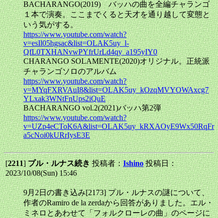
BACHARANGO(2019) バッハの曲を全編チャランゴ
１本で演奏。ここまでくると天才を通り越して変態と
いう気がする。
https://www.youtube.com/watch?
v=esIl05hgsac&list=OLAK5uy_l-
QfL0TXHANvwPYfrUrLd4qy_a195yIY0
CHARANGO SOLAMENTE(2020)オリジナル。正統派
チャランゴソロのアルバム
https://www.youtube.com/watch?
v=MYqFXRVAuI8&list=OLAK5uy_kOzqMVYOWAxcg7
YLxak3WNtFnUps2iQuE
BACHARANGO vol.2(2021)バッハ第2弾
https://www.youtube.com/watch?
v=UZp4eCToK6A&list=OLAK5uy_kRXAOyE9Wx50RqFr
a5cNoi0kURrIysE3E
[
2211
]
プル・ルナス続き
投稿者：
Ishino
投稿日：
2023/10/08(Sun) 15:46
9月2日の書き込み[2173] プル・ルナスの謎について、
作者のRamiro de la zerdaから回答がありました。エル・
ミネロとあわせて「フォルクローレの曲」のページに