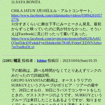
11.SAYA BONITA
CHILA JATUN 3月19日エル・アルトコンサート。
https://www.facebook.com/chilajatunbo/videos/93894261057
2776
31分すぎくらいに舞台下手にみーとーさん発見。最初
からずっと映っていたのに気が付かなかった。そうい
えばFacebookに見に行ったって書いてあった。
https://www.facebook.com/seymi.togo/posts/pfbid02JhArhU
Q5peD4ciQFs4qkFytcHdutkxfdo7KjifUFekteCEDNVAdwt
7mTpnReDLvl
[
2205
]
補足
投稿者：
Ishino
投稿日：2023/10/01(Sun) 01:35
下の動画は、調べる時間がなくてとりあえずリンクの
みだったので詳細説明。
GRUPO SAYANTAの動画は、オーストラリアの
SURKUYというグループがボリビア・ツアーの最中
で、28日にオルロ、30日にラパスでコンサートをした
ときの、ゲストステージのようです。SURKUYという
グループは来日したこともあるようですが、知りませ
んでした。チャスカニャウイスも演奏しました。