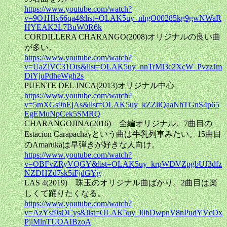
https://www.youtube.com/watch?
v=9O1Hlx66qa4&list=OLAK5uy_nhgO00285kg9gwNWaR
HYEAK2L7BuW0R6k
CORDILLERA CHARANGO(2008)オリジナルの良い曲
が多い。
https://www.youtube.com/watch?
v=UaZiVC31Ots&list=OLAK5uy_nnTrMl3c2XcW_PvzzJm
DiYjuPdheWgh2s
PUENTE DEL INCA(2013)オリジナル中心
https://www.youtube.com/watch?
v=5mXGs9nEjAs&list=OLAK5uy_kZZiiQaaNhTGnS4p65
EgEMuNpCek5SMRQ
CHARANGOJINA(2016) 全編オリジナル。7曲目の
Estacion Carapachayという曲は牛乳列車みたい。15曲目
のAmarukaは早弾きが好きな人向け。
https://www.youtube.com/watch?
v=OBFvZRyVQGY&list=OLAK5uy_krpWDVZpgbUJ3dfz
NZDHZd7sk5iFjdGYg
LAS 4(2019) 珠玉のオリジナル曲ばかり。2曲目は楽
しくて踊りたくなる。
https://www.youtube.com/watch?
v=AzYsf9sOCys&list=OLAK5uy_l0bDwpnV8nPudYVcOx
PjiMlnTUOAIBzoA