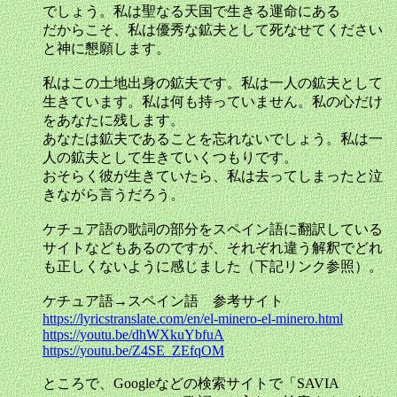
でしょう。私は聖なる天国で生きる運命にある
だからこそ、私は優秀な鉱夫として死なせてください
と神に懇願します。
私はこの土地出身の鉱夫です。私は一人の鉱夫として
生きています。私は何も持っていません。私の心だけ
をあなたに残します。
あなたは鉱夫であることを忘れないでしょう。私は一
人の鉱夫として生きていくつもりです。
おそらく彼が生きていたら、私は去ってしまったと泣
きながら言うだろう。
ケチュア語の歌詞の部分をスペイン語に翻訳している
サイトなどもあるのですが、それぞれ違う解釈でどれ
も正しくないように感じました（下記リンク参照）。
ケチュア語→スペイン語 参考サイト
https://lyricstranslate.com/en/el-minero-el-minero.html
https://youtu.be/dhWXkuYbfuA
https://youtu.be/Z4SE_ZEfqOM
ところで、Googleなどの検索サイトで「SAVIA