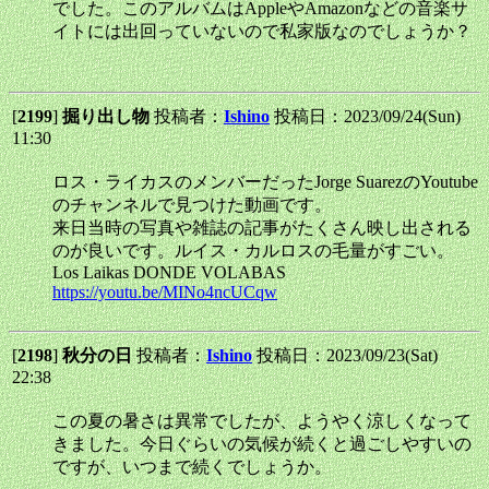
でした。このアルバムはAppleやAmazonなどの音楽サ
イトには出回っていないので私家版なのでしょうか？
[
2199
]
掘り出し物
投稿者：
Ishino
投稿日：2023/09/24(Sun)
11:30
ロス・ライカスのメンバーだったJorge SuarezのYoutube
のチャンネルで見つけた動画です。
来日当時の写真や雑誌の記事がたくさん映し出される
のが良いです。ルイス・カルロスの毛量がすごい。
Los Laikas DONDE VOLABAS
https://youtu.be/MINo4ncUCqw
[
2198
]
秋分の日
投稿者：
Ishino
投稿日：2023/09/23(Sat)
22:38
この夏の暑さは異常でしたが、ようやく涼しくなって
きました。今日ぐらいの気候が続くと過ごしやすいの
ですが、いつまで続くでしょうか。