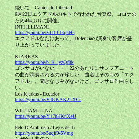
続いて、Cantos de Libertad
9月22日エクアドルのキトで行われた音楽祭。コロナの
ため4年ぶりに開催。
INTI ILLIMANI
https://youtu.be/zdJTT1kqkHs
エクアドルなだけあって、Dolenciaの演奏で客席が盛
り上がっていました。
KJARKAS
https://youtu.be/b_K_jvzQf8k
ゴンサロがいない・・・22分あたりにサンフアニート
の曲が演奏されるのが珍しい。曲名はそのもの「エク
アドル」。聞きなじみがないけど、ゴンサロ作曲らし
い。
Los Kjarkas - Ecuador
https://youtu.be/VJGKAK2LXCs
WILLIAM LUNA
https://youtu.be/Y17i8JKnXeU
Pelo D'Ambrosio / Lejos de Ti
https://youtu.be/5uqjf9-5Vmg
なぜか１曲のみ