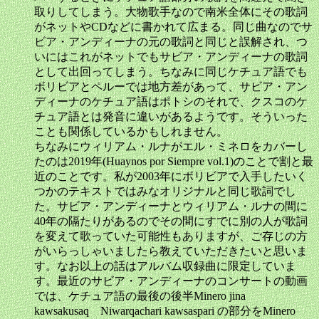
取りしてしまう。大物歌手なので南米全体にその歌詞
がネットやCDなどに書かれて広まる。同じ曲なのでサ
ビア・アンディーナの元の歌詞と同じと誤解され、つ
いにはこれがネットでもサビア・アンディーナの歌詞
として出回ってしまう。ちなみに同じケチュア語でも
ボリビアとペルーでは地方差があって、サビア・アン
ディーナのケチュア語はポトシのそれで、クスコのケ
チュア語とは発音に違いがあるようです。そういった
ことも関係しているかもしれません。
ちなみにウィリアム・ルナがエル・ミネロをカバーし
たのは2019年(Huaynos por Siempre vol.1)のことで割と最
近のことです。私が2003年にボリビアで入手したいく
つかのテキストではみなオリジナルと同じ歌詞でし
た。サビア・アンディーナとウィリアム・ルナの間に
40年の隔たりがあるのでその間にすでに別の人が歌詞
を変えて歌っていた可能性もありますが、ご存じの方
がいらっしゃいましたら教えていただきたいと思いま
す。なお以上の話はアルバム収録曲に限定していま
す。最近のサビア・アンディーナのコンサートの動画
では、ケチュア語の最後の後半Minero jina
kawsakusaq Niwarqachari kawsaspari の部分をMinero