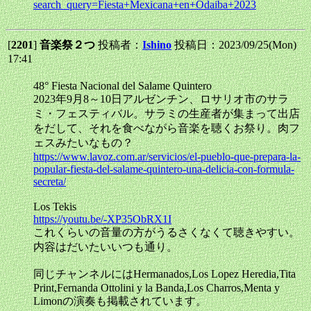
search_query=Fiesta+Mexicana+en+Odaiba+2023
[
2201
]
音楽祭２つ
投稿者：
Ishino
投稿日：2023/09/25(Mon)
17:41
48° Fiesta Nacional del Salame Quintero
2023年9月8～10日アルゼンチン、ロサリオ市のサラ
ミ・フェスティバル。サラミの生産者が集まって出店
をだして、それを食べながら音楽を聴くお祭り。肉フ
ェスみたいなもの？
https://www.lavoz.com.ar/servicios/el-pueblo-que-prepara-la-
popular-fiesta-del-salame-quintero-una-delicia-con-formula-
secreta/
Los Tekis
https://youtu.be/-XP35ObRX1I
これくらいの音量の方がうるさくなくて聴きやすい。
内容はだいたいいつも通り。
同じチャンネルにはHermanados,Los Lopez Heredia,Tita
Print,Fernanda Ottolini y la Banda,Los Charros,Menta y
Limonの演奏も掲載されています。