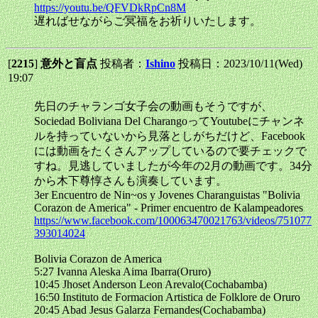
https://youtu.be/QFVDkRpCn8M
遅ればせながらご冥福をお祈りいたします。
[
2215
]
意外と盲点
投稿者：
Ishino
投稿日：2023/10/11(Wed)
19:07
先日のチャランゴ女子会の動画もそうですが、
Sociedad Boliviana Del CharangoってYoutubeにチャンネ
ルを持っていないから見落としがちだけど、Facebook
には動画をたくさんアップしているので要チェックで
すね。見逃していましたが今年の2月の動画です。34分
から木下尊惇さんも演奏しています。
3er Encuentro de Nin~os y Jovenes Charanguistas "Bolivia
Corazon de America" - Primer encuentro de Kalampeadores
https://www.facebook.com/100063470021763/videos/751077
393014024
Bolivia Corazon de America
5:27 Ivanna Aleska Aima Ibarra(Oruro)
10:45 Jhoset Anderson Leon Arevalo(Cochabamba)
16:50 Instituto de Formacion Artistica de Folklore de Oruro
20:45 Abad Jesus Galarza Fernandes(Cochabamba)