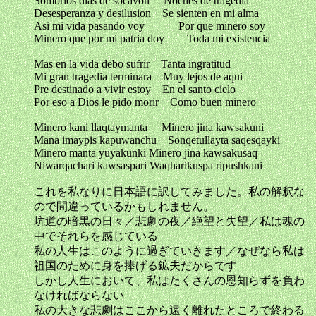
Sombrios dias de socavon Noches de tragedia
Desesperanza y desilusion Se sienten en mi alma
Asi mi vida pasando voy Por que minero soy
Minero que por mi patria doy Toda mi existencia
Mas en la vida debo sufrir Tanta ingratitud
Mi gran tragedia terminara Muy lejos de aqui
Pre destinado a vivir estoy En el santo cielo
Por eso a Dios le pido morir Como buen minero
Minero kani llaqtaymanta Minero jina kawsakuni
Mana imaypis kapuwanchu Sonqetullayta saqesqayki
Minero manta yuyakunki Minero jina kawsakusaq
Niwarqachari kawsaspari Waqharikuspa ripushkani
これを私なりに日本語に訳してみました。私の解釈な
ので間違っているかもしれません。
坑道の暗黒の日々／悲劇の夜／絶望と失望／私は魂の
中でそれらを感じている
私の人生はこのように過ぎていきます／なぜなら私は
祖国のために身を捧げる鉱夫だからです
しかし人生において、私はたくさんの恩知らずを負わ
なければならない
私の大きな悲劇はここから遠く離れたところで終わる