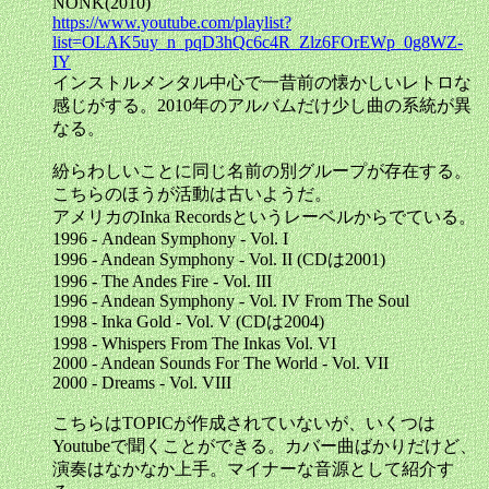
NONK(2010)
https://www.youtube.com/playlist?
list=OLAK5uy_n_pqD3hQc6c4R_Zlz6FOrEWp_0g8WZ-
IY
インストルメンタル中心で一昔前の懐かしいレトロな
感じがする。2010年のアルバムだけ少し曲の系統が異
なる。
紛らわしいことに同じ名前の別グループが存在する。
こちらのほうが活動は古いようだ。
アメリカのInka Recordsというレーベルからでている。
1996 - Andean Symphony - Vol. I
1996 - Andean Symphony - Vol. II (CDは2001)
1996 - The Andes Fire - Vol. III
1996 - Andean Symphony - Vol. IV From The Soul
1998 - Inka Gold - Vol. V (CDは2004)
1998 - Whispers From The Inkas Vol. VI
2000 - Andean Sounds For The World - Vol. VII
2000 - Dreams - Vol. VIII
こちらはTOPICが作成されていないが、いくつは
Youtubeで聞くことができる。カバー曲ばかりだけど、
演奏はなかなか上手。マイナーな音源として紹介す