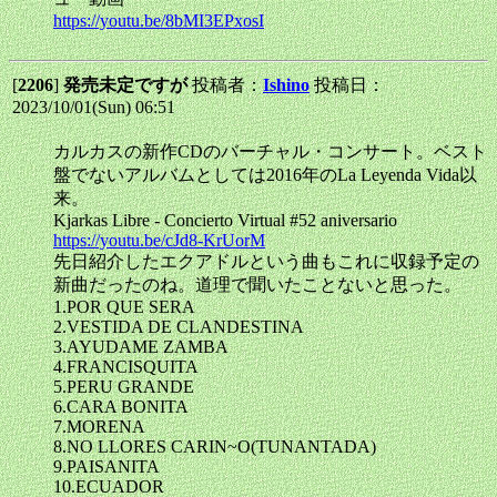
https://youtu.be/8bMI3EPxosI
[
2206
]
発売未定ですが
投稿者：
Ishino
投稿日：
2023/10/01(Sun) 06:51
カルカスの新作CDのバーチャル・コンサート。ベスト
盤でないアルバムとしては2016年のLa Leyenda Vida以
来。
Kjarkas Libre - Concierto Virtual #52 aniversario
https://youtu.be/cJd8-KrUorM
先日紹介したエクアドルという曲もこれに収録予定の
新曲だったのね。道理で聞いたことないと思った。
1.POR QUE SERA
2.VESTIDA DE CLANDESTINA
3.AYUDAME ZAMBA
4.FRANCISQUITA
5.PERU GRANDE
6.CARA BONITA
7.MORENA
8.NO LLORES CARIN~O(TUNANTADA)
9.PAISANITA
10.ECUADOR