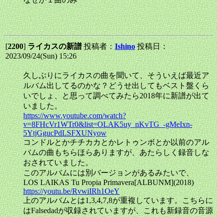
[
2200
]
ライカスの新譜
投稿者：
Ishino
投稿日：
2023/09/24(Sun) 15:26
久しぶりにライカスの曲を聞いて、そういえば最近ア
ルバム出してるのかな？どうせ出してもベスト盤くら
いでしょ、と思って調べてみたら2018年に新譜が出て
いました。
https://www.youtube.com/watch?
v=8FHcVr1WTr0&list=OLAK5uy_nKvTG_-gMeIxn-
5YtjGgucPdLSFXUNyow
コンドルとかチチカカとかレトゥンボとか以前のアル
バムの曲もちらほらありますが、あたらしく録音しな
おされていました。
このアルバムには別バージョンがあるみたいで、
LOS LAIKAS Tu Propia Primavera[ALBUNM](2018)
https://youtu.be/RvwiIRh1OeY
上のアルバムとは1,3,4,7,8が重複しています。こちらに
はFalsedadが収録されていますが、これも新録音の音源