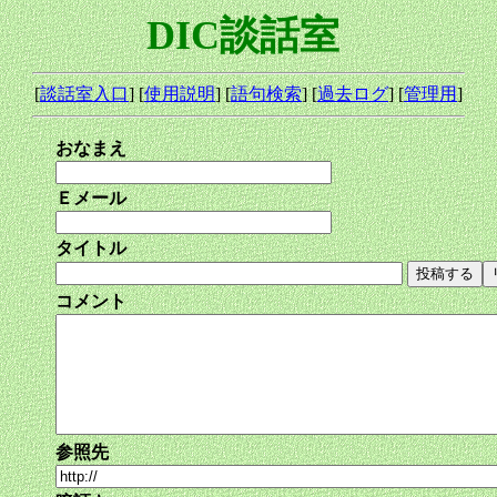
DIC談話室
[
談話室入口
] [
使用説明
] [
語句検索
] [
過去ログ
] [
管理用
]
おなまえ
Ｅメール
タイトル
コメント
参照先