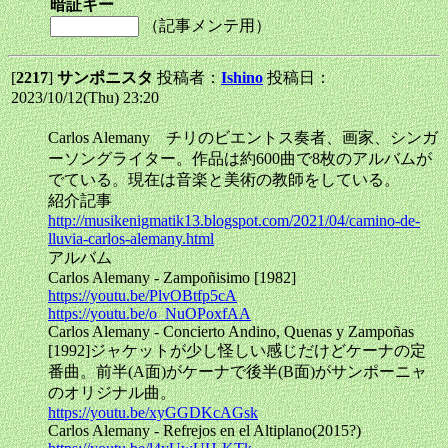
暗証キー
（記事メンテ用）
[
2217
]
サンポニスタ
投稿者：
Ishino
投稿日：
2023/10/12(Thu) 23:20
Carlos Alemany チリのビエントス奏者、画家、シンガ
ーソングライター。作品は約600曲で8枚のアルバムが
でている。現在は音楽と美術の教師をしている。
紹介記事
http://musikenigmatik13.blogspot.com/2021/04/camino-de-
lluvia-carlos-alemany.html
アルバム
Carlos Alemany - Zampoñisimo [1982]
https://youtu.be/PlvOBtfp5cA
https://youtu.be/o_NuOPoxfAA
Carlos Alemany - Concierto Andino, Quenas y Zampoñas
[1992]ジャケットが少し怪しい感じだけどケーナの定
番曲。前半(A面)がケーナで後半(B面)がサンポーニャ
のオリジナル曲。
https://youtu.be/xyGGDKcAGsk
Carlos Alemany - Refrejos en el Altiplano(2015?)