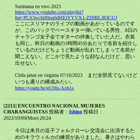
Surimana en vivo 2023
https://www.youtube.com/playlist?
list=PLS3wcbfJ0nq6dHEiYYVX1-ZDfBLJ83CUJ
ここにスリマナのライブの動画があがっているのです
が、このバックでベースギター弾いている男性、8日の
チャランゴ女子会でギターの伴奏していた人だ。衣装
も同じ。昨日の動画の1時間45分あたりで名前を紹介し
ているのだけどちょうど動画が乱れてしまって名前が
聞こえない。どこかで見たような顔なんだけど、思い
出せない。
Chila jatun en virginia 07/10/2023 まだ全部見てないけど
いつも通りの構成みたい。
https://youtu.be/gU0tu-Aoh1s
[
2213
]
ENCUENTRO NACIONAL MUJERES
CHARANGUISTAS
投稿者：
Ishino
投稿日：
2023/10/09(Mon) 20:24
今日は来月の逗子フォルクローレ交流会に出演するた
めのキラウィルカの練習がありました。暑さはやわら