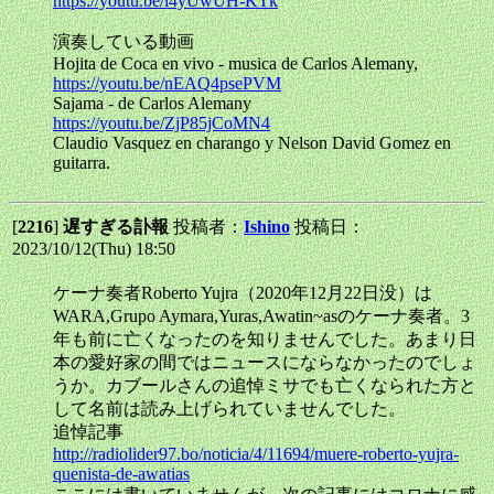
https://youtu.be/l4yUwUH-KTk
演奏している動画
Hojita de Coca en vivo - musica de Carlos Alemany,
https://youtu.be/nEAQ4psePVM
Sajama - de Carlos Alemany
https://youtu.be/ZjP85jCoMN4
Claudio Vasquez en charango y Nelson David Gomez en
guitarra.
[
2216
]
遅すぎる訃報
投稿者：
Ishino
投稿日：
2023/10/12(Thu) 18:50
ケーナ奏者Roberto Yujra（2020年12月22日没）は
WARA,Grupo Aymara,Yuras,Awatin~asのケーナ奏者。3
年も前に亡くなったのを知りませんでした。あまり日
本の愛好家の間ではニュースにならなかったのでしょ
うか。カブールさんの追悼ミサでも亡くなられた方と
して名前は読み上げられていませんでした。
追悼記事
http://radiolider97.bo/noticia/4/11694/muere-roberto-yujra-
quenista-de-awatias