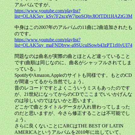
アルバムですが、
https://www.youtube.com/playlist?
list=OLAK5uy_kSv7F2xcgW7jpoSQhvJlOfTDl1HAZtG3M
中身はこの2007年のアルバムの11曲に2曲追加されたも
のです。
https://www.youtube.com/playlist?
list=OLAK5uy_maFNDbvw-a9SUcuISowb43zPT1rHvUI74
問題なのは曲名が実際の曲とほとんど違っていること
です(曲順は同じなのに、曲名がシャッフルされてしま
っている。）
SpotifyやAmazon,Appleのサイトも同様です。もとのCD
が間違ってるから当然でしょう。
昔のレコードですとよくこういうミスもあったのです
が、21世紀になってからのCDでここまでいいかげんな
のは珍しいのではないかと思います。
どこかで曲とタイトルデータが入れ替わってしまった
のだと思いますが、今さら修正することは不可能でし
ょう。
さらに良くないことにARCはTHE BEST OF LATIN
AMERICAというアルバムを2010年に出していて、