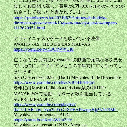
ここには書いていませんが、次の記事にはコロナに感
染して10日間入院し、費用が1万7000ドルかかったのが
借金として残ったと書かれています。
https://sputniknews.lat/20210629/artistas-de-bolivia-
diezmados-por-el-covid-19-y-sin-una-ley-que-los-ampare-
1113620451.html
アワティニャスでケーナを吹いている映像
AWATIN~AS - HIJO DE LAS MALVAS
https://youtu.be/swnQOrWWUI8
亡くなる1か月前はQuena Festの動画で元気な姿を見せ
ていたのに。アドリアンもこの半年前に亡くなってし
まいます。
Siku Quena Fest 2020 - (Dia 1) Miercoles 18 de Noviembre
https://www.youtube.com/live/x305HFHFjnI
晩年にはMusica Folklorica Cristiana系のGRUPO
MAYAKIWAで活動。ギターと歌を担当している。
SU PROMESA(2017)
https://www.youtube.com/playlist?
list=OLAK5uy_lzyn2CFcG2XftEAf0wrgzBjp9s7tf7iMU
Mayakiwa se presenta en Al Dia
https://youtu.be/uKoP-WUu2Hc
Mayakiwa - aniversario IPUP - Arequipa