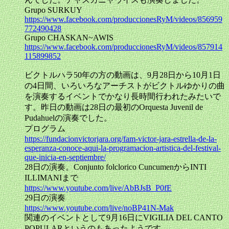
Grupo SURKUY
https://www.facebook.com/produccionesRyM/videos/856959
772490428
Grupo CHASKAN~AWIS
https://www.facebook.com/produccionesRyM/videos/857914
115899852
ビクトルハラ50年の方の動画は、9月28日から10月1日
の4日間、いろいろなアーチストがビクトルゆかりの曲
を演奏するイベントでかなり長時間行われたみたいで
す。昨日の動画は28日の最初のOrquesta Juvenil de
Pudahuelの演奏でした。
プログラム
https://fundacionvictorjara.org/fam-victor-jara-estrella-de-la-
esperanza-conoce-aqui-la-programacion-artistica-del-festival-
que-inicia-en-septiembre/
28日の演奏。Conjunto folclorico CuncumenからINTI
ILLIMANIまで
https://www.youtube.com/live/AbBJsB_P0fE
29日の演奏
https://www.youtube.com/live/noBP41N-Mak
関連のイベントとして9月16日にVIGILIA DEL CANTO
POPULARというのもあったようです。