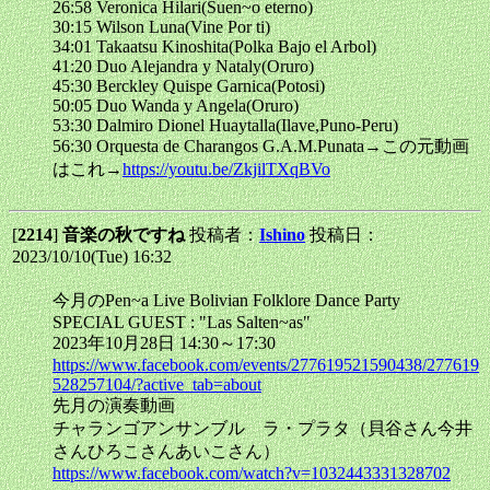
26:58 Veronica Hilari(Suen~o eterno)
30:15 Wilson Luna(Vine Por ti)
34:01 Takaatsu Kinoshita(Polka Bajo el Arbol)
41:20 Duo Alejandra y Nataly(Oruro)
45:30 Berckley Quispe Garnica(Potosi)
50:05 Duo Wanda y Angela(Oruro)
53:30 Dalmiro Dionel Huaytalla(Ilave,Puno-Peru)
56:30 Orquesta de Charangos G.A.M.Punata→この元動画
はこれ→
https://youtu.be/ZkjilTXqBVo
[
2214
]
音楽の秋ですね
投稿者：
Ishino
投稿日：
2023/10/10(Tue) 16:32
今月のPen~a Live Bolivian Folklore Dance Party
SPECIAL GUEST : "Las Salten~as"
2023年10月28日 14:30～17:30
https://www.facebook.com/events/277619521590438/277619
528257104/?active_tab=about
先月の演奏動画
チャランゴアンサンブル ラ・プラタ（貝谷さん今井
さんひろこさんあいこさん）
https://www.facebook.com/watch?v=1032443331328702