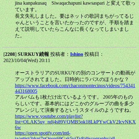
jina kanpakusaq Siwaqachapuni kawsaspari と変えて歌っ
ています。
長文失礼しました。要はネットの歌詞まちがってるじ
ゃんということを言いたかったのですが、手順を踏ま
えて説明していたらこんなに長くなってしまいまし
た。
[
2208
]
SURKUY続報
投稿者：
Ishino
投稿日：
2023/10/04(Wed) 20:11
オーストラリアのSURKUYの別のコンサートの動画が
アップされてました。日時的にラパスのほうかな？
https://www.facebook.com/chaconmontecinos/videos/754341
443168005
アルバムも1枚だけ出ているようです。 2005年のもの
らしいです。基本的にはどこかのグループの曲を多少
アレンジして演奏するというスタイルのようですね。
https://www.youtube.com/playlist?
list=OLAK5uy_ndj4s89VQMB5ok18LkPYwCkV2IcvNKX
6w
https://open.spotify.com/intl-
ja/artist/3rknj7pOpux69Gak5viTy8/discography/all