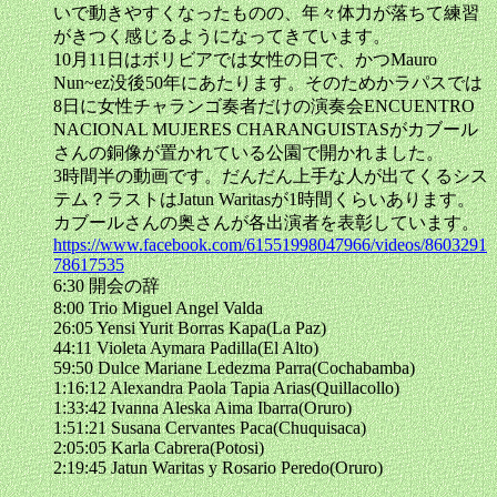
いで動きやすくなったものの、年々体力が落ちて練習
がきつく感じるようになってきています。
10月11日はボリビアでは女性の日で、かつMauro
Nun~ez没後50年にあたります。そのためかラパスでは
8日に女性チャランゴ奏者だけの演奏会ENCUENTRO
NACIONAL MUJERES CHARANGUISTASがカブール
さんの銅像が置かれている公園で開かれました。
3時間半の動画です。だんだん上手な人が出てくるシス
テム？ラストはJatun Waritasが1時間くらいあります。
カブールさんの奥さんが各出演者を表彰しています。
https://www.facebook.com/61551998047966/videos/8603291
78617535
6:30 開会の辞
8:00 Trio Miguel Angel Valda
26:05 Yensi Yurit Borras Kapa(La Paz)
44:11 Violeta Aymara Padilla(El Alto)
59:50 Dulce Mariane Ledezma Parra(Cochabamba)
1:16:12 Alexandra Paola Tapia Arias(Quillacollo)
1:33:42 Ivanna Aleska Aima Ibarra(Oruro)
1:51:21 Susana Cervantes Paca(Chuquisaca)
2:05:05 Karla Cabrera(Potosi)
2:19:45 Jatun Waritas y Rosario Peredo(Oruro)