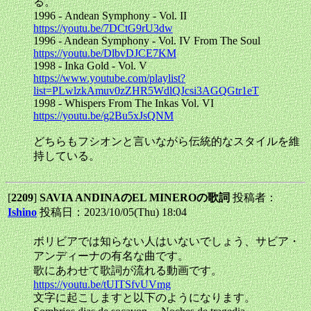
る。
1996 - Andean Symphony - Vol. II
https://youtu.be/7DCtG9rU3dw
1996 - Andean Symphony - Vol. IV From The Soul
https://youtu.be/DlbvDJCE7KM
1998 - Inka Gold - Vol. V
https://www.youtube.com/playlist?
list=PLwlzkAmuv0zZHR5WdlQJcsi3AGQGtr1eT
1998 - Whispers From The Inkas Vol. VI
https://youtu.be/g2Bu5xJsQNM
どちらもフシオンと言いながら伝統的なスタイルを維
持している。
[
2209
]
SAVIA ANDINAのEL MINEROの歌詞
投稿者：
Ishino
投稿日：2023/10/05(Thu) 18:04
ボリビアでは知らない人はいないでしょう、サビア・
アンディーナの有名な曲です。
歌にあわせて歌詞が流れる動画です。
https://youtu.be/tUITSfvUVmg
文字に起こしますと以下のようになります。