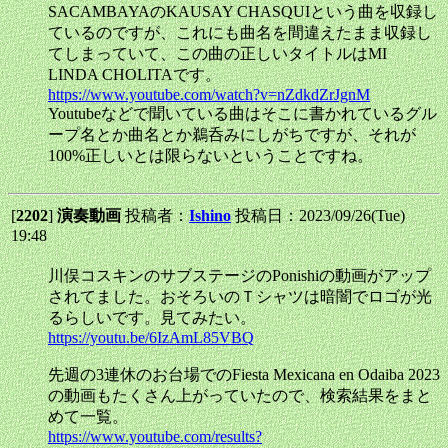
SACAMBAYAのKAUSAY CHASQUIという曲を収録し
ているのですが、これにも曲名を間違えたまま収録し
てしまっていて、この曲の正しいタイトルはMI
LINDA CHOLITAです。
https://www.youtube.com/watch?v=nZdkdZrJgnM
Youtubeなどで聞いている曲はそこに書かれているグル
ープ名とか曲名とか鵜呑みにしがちですが、それが
100%正しいとは限らないということですね。
[
2202
]
演奏動画
投稿者：
Ishino
投稿日：2023/09/26(Tue)
19:48
川俣コスキンのサブステージのPonishiの動画がアップ
されてました。おそろいのＴシャツは暗闇でロゴが光
るらしいです。見てみたい。
https://youtu.be/6IzAmL85VBQ
先週の3連休のお台場でのFiesta Mexicana en Odaiba 2023
の動画もたくさん上がっていたので、検索結果をまと
めて一覧。
https://www.youtube.com/results?