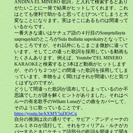
ANDINA EL MINERO 歌詞」と入れて検索するとあり
がたいことに一発で結果がヒットしてくれます。これ
はとても便利で助かると思ってとびついてしまうと大
変なことになります。実はそこにあるものは間違って
いるからです。
一番大きな違いはケチュア語の４行目のSonqetullayta
saqesqaykiのところがSula thullaita sapeskairyとなってい
るところですが、それ以外にもこまごま微妙に違って
います。そしてこの違った歌詞を採用している動画も
たくさんあります。例えば、YoutubeでEL MINERO
KARAOKEと検索すると3本ほど動画がヒットします
が、そのうち２つがこの間違った歌詞を採用してしま
っています。本物をよく聞けばそれが間違いだと気づ
くはずなのですが。
どうして間違った歌詞が流布してしまっているのか不
思議でしたが謎を解くヒントがありました。それはペ
ルーの有名歌手のWiliam Lunaがこの曲をカバーして、
そのように歌っていることです。
https://youtu.be/kXMY5uDQrCg
自分の推測は次の通りです。サビア・アンディーナの
エルミネロが流行して、それをウィリアム・ルナがカ
バーするときにケチュア語部分の歌詞を間違えて聞き