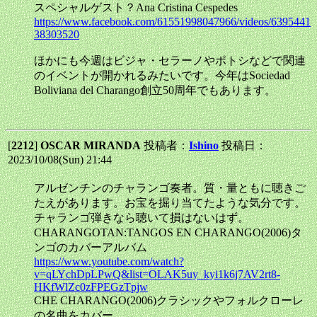
スペシャルゲスト？Ana Cristina Cespedes
https://www.facebook.com/61551998047966/videos/6395441
38303520
ほかにも今週はビジャ・セラーノやポトシなどで関連
のイベントが開かれるみたいです。今年はSociedad
Boliviana del Charango創立50周年でもあります。
[
2212
]
OSCAR MIRANDA
投稿者：
Ishino
投稿日：
2023/10/08(Sun) 21:44
アルゼンチンのチャランゴ奏者。質・量ともに聴きご
たえがあります。お宝を掘り当てたような気分です。
チャランゴ弾きなら聴いて損はないはず。
CHARANGOTAN:TANGOS EN CHARANGO(2006)タ
ンゴのカバーアルバム
https://www.youtube.com/watch?
v=qLYchDpLPwQ&list=OLAK5uy_kyi1k6j7AV2rt8-
HKfWlZc0zFPEGzTpjw
CHE CHARANGO(2006)クラシックやフォルクローレ
の名曲をカバー