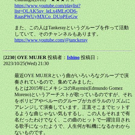
https://www.youtube.com/playlist?
list=OLAK5uy_lgLx4MLrQD6-
RaasPWUyMXCo_DUpPEeGw
また、この人はTankerayというグループを作って活動
していて、そのチャンネルもあります。
https://www.youtube.com/@tanckeray
[
2230
]
OYE MUJER
投稿者：
Ishino
投稿日：
2023/10/25(Wed) 21:30
最近OYE MUJERという曲がいろいろなグループで演
奏されているので、集めてみました。
もとは2015年にメキシコのRaymix(Edmundo Gomez
Moreno)というアーチストが歌っているのですが、それ
をボリビアやペルーのグループがカポラルのリズムに
アレンジして演奏しています。正直そこまでヒットす
るような曲じゃない気もするし、この人もそれまで有
名だったわけでなく、この曲のヒットで一躍注目され
る歌手になったようで、人生何が転機になるかわから
ないものです。