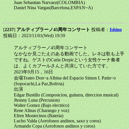
Juan Sebastian Narvaez(COLOMBIA)
Daniel Nina Vargas(Barcelona,ESPAN~A)
[
2237
]
アルティプラーノ45周年コンサート
投稿者：
Ishino
投稿日：2023/11/01(Wed) 19:59
アルティプラーノ45周年コンサート
なかなか見ごたえのある動画でした。レネは歌も上手
ですね。ゲストのCarla Derpicという女性ケーナ奏者
は、よくカブールさんと共演していた方です。
2023年9月15，16日
会場Teatro Don~a Albina del Espacio Simon I. Patin~o
(Sopocachi,La Paz,Bolivia)
出演
Edgar Bustillo (Composicion, guitarra, direccion musical)
Jhonny Luna (Percusion)
Walter Gomez (Bajo electrico)
Rene Alinas (Charango y voz)
Efren Montecinos (Bateria)
Lucho Valda (Aerofonos andinos, saxo y coros)
Armando Copa (Aerofonos andinos y coros)