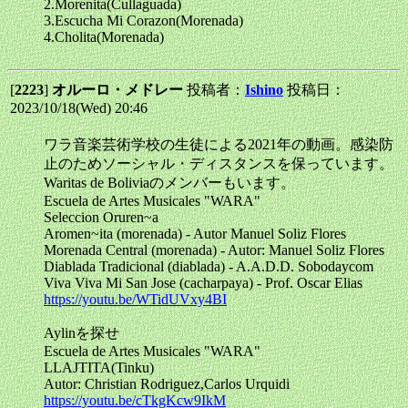
2.Morenita(Cullaguada)
3.Escucha Mi Corazon(Morenada)
4.Cholita(Morenada)
[
2223
]
オルーロ・メドレー
投稿者：
Ishino
投稿日：
2023/10/18(Wed) 20:46
ワラ音楽芸術学校の生徒による2021年の動画。感染防
止のためソーシャル・ディスタンスを保っています。
Waritas de Boliviaのメンバーもいます。
Escuela de Artes Musicales "WARA"
Seleccion Oruren~a
Aromen~ita (morenada) - Autor Manuel Soliz Flores
Morenada Central (morenada) - Autor: Manuel Soliz Flores
Diablada Tradicional (diablada) - A.A.D.D. Sobodaycom
Viva Viva Mi San Jose (cacharpaya) - Prof. Oscar Elias
https://youtu.be/WTidUVxy4BI
Aylinを探せ
Escuela de Artes Musicales "WARA"
LLAJTITA(Tinku)
Autor: Christian Rodriguez,Carlos Urquidi
https://youtu.be/cTkgKcw9IkM