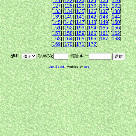
[
121
] [
122
] [
123
] [
124
] [
125
] [
126
]
[
127
] [
128
] [
129
] [
130
] [
131
] [
132
]
[
133
] [
134
] [
135
] [
136
] [
137
] [
138
]
[
139
] [
140
] [
141
] [
142
] [
143
] [
144
]
[
145
] [
146
] [
147
] [
148
] [
149
] [
150
]
[
151
] [
152
] [
153
] [
154
] [
155
] [
156
]
[
157
] [
158
] [
159
] [
160
] [
161
] [
162
]
[
163
] [
164
] [
165
] [
166
] [
167
] [
168
]
[
169
] [
170
] [
171
] [
172
]
処理
記事No
暗証キー
-
LightBoard
- Modified by
isso