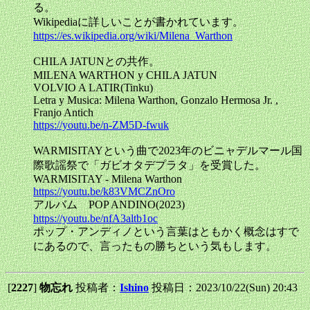
る。
Wikipediaに詳しいことが書かれています。
https://es.wikipedia.org/wiki/Milena_Warthon
CHILA JATUNとの共作。
MILENA WARTHON y CHILA JATUN
VOLVIO A LATIR(Tinku)
Letra y Musica: Milena Warthon, Gonzalo Hermosa Jr. ,
Franjo Antich
https://youtu.be/n-ZM5D-fwuk
WARMISITAYという曲で2023年のビニャデルマール国
際歌謡祭で「ガビオタデプラタ」を受賞した。
WARMISITAY - Milena Warthon
https://youtu.be/k83VMCZnOro
アルバム POP ANDINO(2023)
https://youtu.be/nfA3altb1oc
ポップ・アンディノという言葉はともかく概念はすで
にあるので、言ったもの勝ちという気もします。
[
2227
]
物忘れ
投稿者：
Ishino
投稿日：2023/10/22(Sun) 20:43