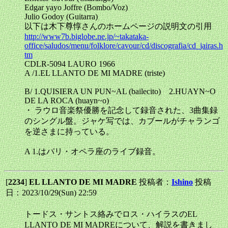
Edgar yayo Joffre (Bombo/Voz)
Julio Godoy (Guitarra)
以下は木下尊惇さんのホームページの説明文の引用
http://www7b.biglobe.ne.jp/~takataka-
office/saludos/menu/folklore/cavour/cd/discografia/cd_jairas.h
tm
CDLR-5094 LAURO 1966
A /1.EL LLANTO DE MI MADRE (triste)
B/ 1.QUISIERA UN PUN~AL (bailecito) 2.HUAYN~O
DE LA ROCA (huayn~o)
・ ラウロ音楽祭優勝を記念して録音された、3曲集録
のシングル盤。ジャケ写では、カブールがチャランゴ
を逆さまに持っている。
A 1.はパリ・オペラ座のライブ録音。
[
2234
]
EL LLANTO DE MI MADRE
投稿者：
Ishino
投稿
日：2023/10/29(Sun) 22:59
トードス・サントス絡みでロス・ハイラスのEL
LLANTO DE MI MADREについて、解説を書きまし