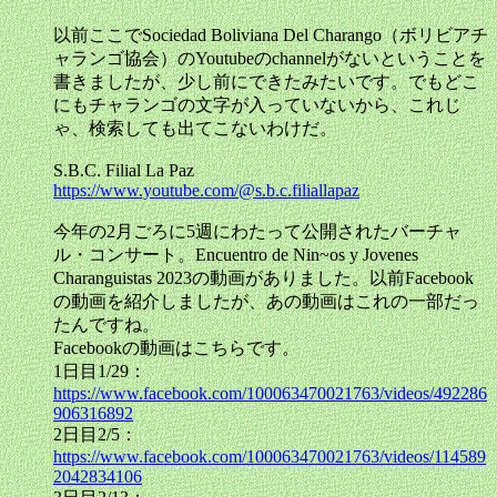
以前ここでSociedad Boliviana Del Charango（ボリビアチ
ャランゴ協会）のYoutubeのchannelがないということを
書きましたが、少し前にできたみたいです。でもどこ
にもチャランゴの文字が入っていないから、これじ
ゃ、検索しても出てこないわけだ。
S.B.C. Filial La Paz
https://www.youtube.com/@s.b.c.filiallapaz
今年の2月ごろに5週にわたって公開されたバーチャ
ル・コンサート。Encuentro de Nin~os y Jovenes
Charanguistas 2023の動画がありました。以前Facebook
の動画を紹介しましたが、あの動画はこれの一部だっ
たんですね。
Facebookの動画はこちらです。
1日目1/29：
https://www.facebook.com/100063470021763/videos/492286
906316892
2日目2/5：
https://www.facebook.com/100063470021763/videos/114589
2042834106