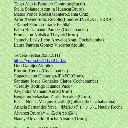
Tiago Alexis Pasquier Contreras(Sucre)
Stella Solange Acun~a Huanca(Oruro)
Mateo Ponce Rodas(Montero,Santa Cruz)
Aron Xavier Soliz Revollo(Londres,INGLATTERRA)
<Rafael Fabricio Iriarte Padilla>
Fabio Bustamante Paredes(Cochabamba)
Fromacion Artistica Thayari(Oruro)
Jhamely Lesly Leon Arevalo(Arani,Cochabamba)
Laura Patricia Gomez Viscarra(Aiquile)
Tercera Fecha(2023.2.11)
https://youtu.be/11IvzfOGfas
Duo Gamijo(Aiquile)
Ernesto Herbas(Cochabamba)
Capacitacion Charango-IFAFO(Oruro)
Santiago Josue Gonzales Claros(Cochabamba)
<Freddy Rodrigo Huanca Paco>
Alejandra Mamani Aima(Oruro)
Benjamin Sebastian Zurita Escalera(Oruro)
Estela Noelia Vasquez Casillo(Quillacollo Cochabamba)
Angela Fernandes Yave 動画のテロップにNataly Rocha
Alvarez(Oruro)とあるのはの誤り
Nataly Alexandra Rocha Alvarez(Oruro)