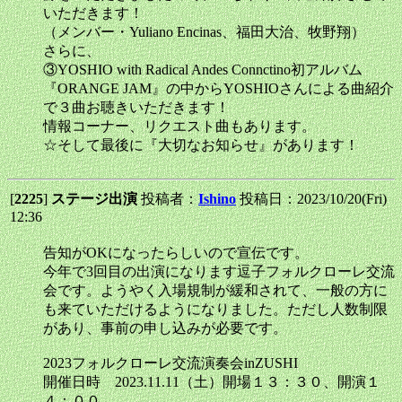
いただきます！
（メンバー・Yuliano Encinas、福田大治、牧野翔）
さらに、
③YOSHIO with Radical Andes Connctino初アルバム
『ORANGE JAM』の中からYOSHIOさんによる曲紹介
で３曲お聴きいただきます！
情報コーナー、リクエスト曲もあります。
☆そして最後に『大切なお知らせ』があります！
[
2225
]
ステージ出演
投稿者：
Ishino
投稿日：2023/10/20(Fri)
12:36
告知がOKになったらしいので宣伝です。
今年で3回目の出演になります逗子フォルクローレ交流
会です。ようやく入場規制が緩和されて、一般の方に
も来ていただけるようになりました。ただし人数制限
があり、事前の申し込みが必要です。
2023フォルクローレ交流演奏会inZUSHI
開催日時 2023.11.11（土）開場１３：３０、開演１
４：００