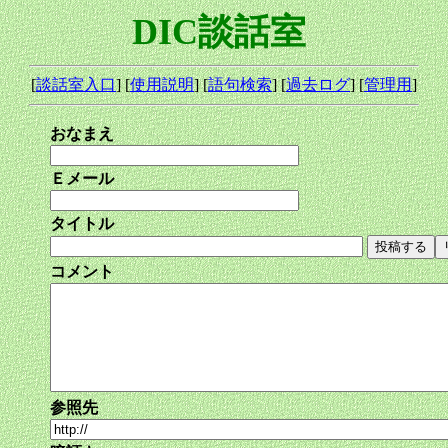
DIC談話室
[
談話室入口
] [
使用説明
] [
語句検索
] [
過去ログ
] [
管理用
]
おなまえ
Ｅメール
タイトル
コメント
参照先