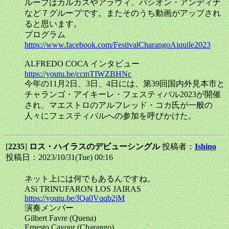
ループはカルカスやアラウィ、パシオン・アンディナ
など７グループです。またそのうち動画がアップされ
ると思います。
プログラム
https://www.facebook.com/FestivalCharangoAiquile2023
ALFREDO COCA インタビュー
https://youtu.be/ccmTIWZBHNc
今年の11月2日、3日、4日には、第39回国内外見本市と
チャランゴ・アイキーレ・フェスティバル2023が開催
され、マエストロのアルフレッド・コカ氏が一般の
人々にフェスティバルへの参加を呼びかけた。
[
2235
]
ロス・ハイラスのデビューシングル
投稿者：
Ishino
投稿日：2023/10/31(Tue) 00:16
ネット上には何でもあるんですね。
ASi TRINUFARON LOS JAIRAS
https://youtu.be/JQa0Vqqb2jM
演奏メンバー
Gilbert Favre (Quena)
Ernesto Cavour (Charango)