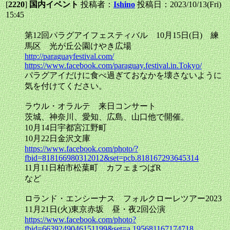
[
2220
]
国内イベント
投稿者：
Ishino
投稿日：2023/10/13(Fri)
15:45
第12回パラグアイフェスティバル 10月15日(日) 練
馬区 光が丘公園けやき広場
http://paraguayfestival.com/
https://www.facebook.com/paraguay.festival.in.Tokyo/
パラグアイだけに食べ過ぎておなかを壊さないように
気を付けてください。
ラウル・オラルテ 来日コンサート
茨城、神奈川、愛知、広島、山口他で開催。
10月14日宇都宮江野町
10月22日金沢文庫
https://www.facebook.com/photo/?
fbid=818166980312012&set=pcb.818167293645314
11月11日柏市松葉町 カフェまつばR
など
ロランド・エンシーナス フォルクローレツアー2023
11月21日(火)東京赤坂 昼・夜2回公演
https://www.facebook.com/photo?
fbid=6639249046151199&set=a.195681167174718