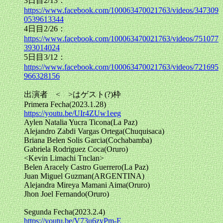
3日目2/13：
https://www.facebook.com/100063470021763/videos/347309
0539613344
4日目2/26：
https://www.facebook.com/100063470021763/videos/751077
393014024
5日目3/12：
https://www.facebook.com/100063470021763/videos/721695
966328156
出演者 < >はゲスト(?)枠
Primera Fecha(2023.1.28)
https://youtu.be/UIr4ZUw1eeg
Aylen Natalia Yucra Ticona(La Paz)
Alejandro Zabdi Vargas Ortega(Chuquisaca)
Briana Belen Solis Garcia(Cochabamba)
Gabriela Rodriguez Coca(Oruro)
<Kevin Limachi Tnclan>
Belen Aracely Castro Guerrero(La Paz)
Juan Miguel Guzman(ARGENTINA)
Alejandra Mireya Mamani Aima(Oruro)
Jhon Joel Fernando(Oruro)
Segunda Fecha(2023.2.4)
https://youtu.be/V73u6zyPm-E