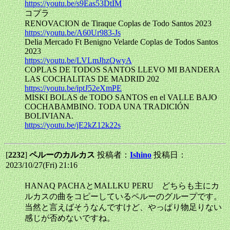
https://youtu.be/s9Eas53DtIM
コプラ
RENOVACION de Tiraque Coplas de Todo Santos 2023
https://youtu.be/A60Ur983-Js
Delia Mercado Ft Benigno Velarde Coplas de Todos Santos
2023
https://youtu.be/LVLmJhzQwyA
COPLAS DE TODOS SANTOS LLEVO MI BANDERA
LAS COCHALITAS DE MADRID 202
https://youtu.be/iptJ52eXmPE
MISKI BOLAS de TODO SANTOS en el VALLE BAJO
COCHABAMBINO. TODA UNA TRADICIÓN
BOLIVIANA.
https://youtu.be/jE2kZ12k22s
[
2232
]
ペルーのカルカス
投稿者：
Ishino
投稿日：
2023/10/27(Fri) 21:16
HANAQ PACHAとMALLKU PERU どちらも主にカ
ルカスの曲をコピーしているペルーのグループです。
当然と言えばそうなんですけど、やっぱり物足りない
感じが否めないですね。