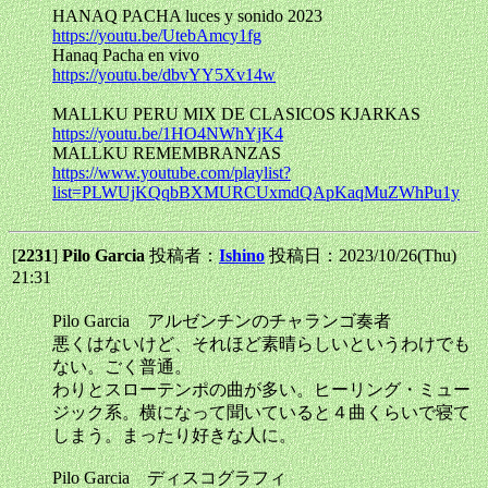
HANAQ PACHA luces y sonido 2023
https://youtu.be/UtebAmcy1fg
Hanaq Pacha en vivo
https://youtu.be/dbvYY5Xv14w
MALLKU PERU MIX DE CLASICOS KJARKAS
https://youtu.be/1HO4NWhYjK4
MALLKU REMEMBRANZAS
https://www.youtube.com/playlist?
list=PLWUjKQqbBXMURCUxmdQApKaqMuZWhPu1y
[
2231
]
Pilo Garcia
投稿者：
Ishino
投稿日：2023/10/26(Thu)
21:31
Pilo Garcia アルゼンチンのチャランゴ奏者
悪くはないけど、それほど素晴らしいというわけでも
ない。ごく普通。
わりとスローテンポの曲が多い。ヒーリング・ミュー
ジック系。横になって聞いていると４曲くらいで寝て
しまう。まったり好きな人に。
Pilo Garcia ディスコグラフィ