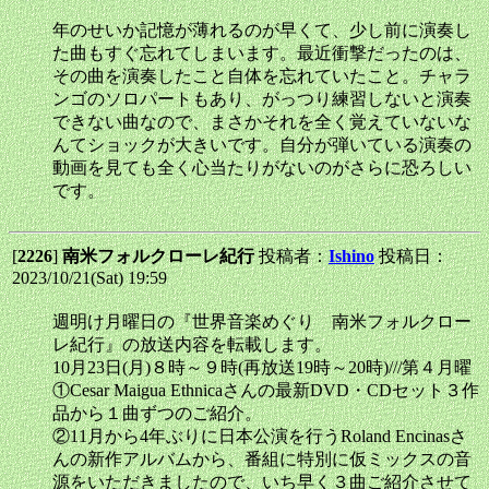
年のせいか記憶が薄れるのが早くて、少し前に演奏し
た曲もすぐ忘れてしまいます。最近衝撃だったのは、
その曲を演奏したこと自体を忘れていたこと。チャラ
ンゴのソロパートもあり、がっつり練習しないと演奏
できない曲なので、まさかそれを全く覚えていないな
んてショックが大きいです。自分が弾いている演奏の
動画を見ても全く心当たりがないのがさらに恐ろしい
です。
[
2226
]
南米フォルクローレ紀行
投稿者：
Ishino
投稿日：
2023/10/21(Sat) 19:59
週明け月曜日の『世界音楽めぐり 南米フォルクロー
レ紀行』の放送内容を転載します。
10月23日(月)８時～９時(再放送19時～20時)///第４月曜
①Cesar Maigua Ethnicaさんの最新DVD・CDセット３作
品から１曲ずつのご紹介。
②11月から4年ぶりに日本公演を行うRoland Encinasさ
んの新作アルバムから、番組に特別に仮ミックスの音
源をいただきましたので、いち早く３曲ご紹介させて