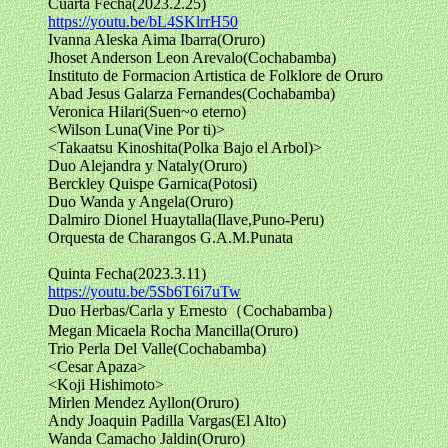
Cuarta Fecha(2023.2.25)
https://youtu.be/bL4SKlrrH50
Ivanna Aleska Aima Ibarra(Oruro)
Jhoset Anderson Leon Arevalo(Cochabamba)
Instituto de Formacion Artistica de Folklore de Oruro
Abad Jesus Galarza Fernandes(Cochabamba)
Veronica Hilari(Suen~o eterno)
<Wilson Luna(Vine Por ti)>
<Takaatsu Kinoshita(Polka Bajo el Arbol)>
Duo Alejandra y Nataly(Oruro)
Berckley Quispe Garnica(Potosi)
Duo Wanda y Angela(Oruro)
Dalmiro Dionel Huaytalla(Ilave,Puno-Peru)
Orquesta de Charangos G.A.M.Punata
Quinta Fecha(2023.3.11)
https://youtu.be/5Sb6T6i7uTw
Duo Herbas/Carla y Ernesto（Cochabamba）
Megan Micaela Rocha Mancilla(Oruro)
Trio Perla Del Valle(Cochabamba)
<Cesar Apaza>
<Koji Hishimoto>
Mirlen Mendez Ayllon(Oruro)
Andy Joaquin Padilla Vargas(El Alto)
Wanda Camacho Jaldin(Oruro)