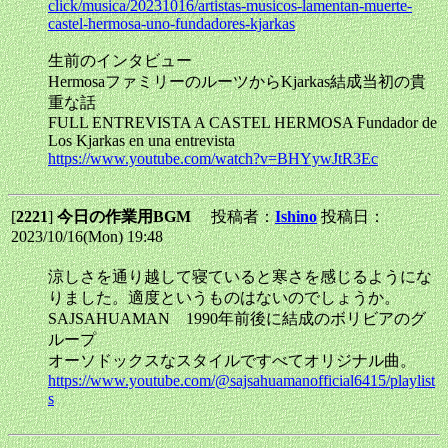
click/musica/20231016/artistas-musicos-lamentan-muerte-
castel-hermosa-uno-fundadores-kjarkas
生前のインタビュー
HermosaファミリーのルーツからKjarkas結成当初の貴
重な話
FULL ENTREVISTA A CASTEL HERMOSA Fundador de
Los Kjarkas en una entrevista
https://www.youtube.com/watch?v=BHYywJtR3Ec
[
2221
]
今日の作業用BGM
投稿者：
Ishino
投稿日：
2023/10/16(Mon) 19:48
涼しさを通り越して寝ていると寒さを感じるようにな
りました。適度というものはないのでしょうか。
SAJSAHUAMAN 1990年前後に結成のボリビアのグ
ループ
オーソドックスなスタイルですべてオリジナル曲。
https://www.youtube.com/@sajsahuamanofficial6415/playlist
s