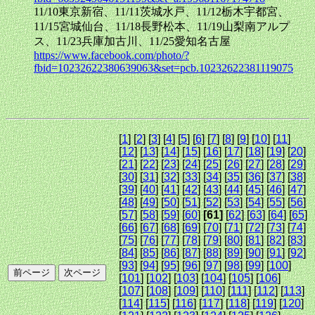
11/10東京新宿、11/11茨城水戸、11/12栃木宇都宮、
11/15宮城仙台、11/18長野松本、11/19山梨南アルプ
ス、11/23兵庫加古川、11/25愛知名古屋
https://www.facebook.com/photo/?
fbid=10232622380639063&set=pcb.10232622381119075
[
1
] [
2
] [
3
] [
4
] [
5
] [
6
] [
7
] [
8
] [
9
] [
10
] [
11
]
[
12
] [
13
] [
14
] [
15
] [
16
] [
17
] [
18
] [
19
] [
20
]
[
21
] [
22
] [
23
] [
24
] [
25
] [
26
] [
27
] [
28
] [
29
]
[
30
] [
31
] [
32
] [
33
] [
34
] [
35
] [
36
] [
37
] [
38
]
[
39
] [
40
] [
41
] [
42
] [
43
] [
44
] [
45
] [
46
] [
47
]
[
48
] [
49
] [
50
] [
51
] [
52
] [
53
] [
54
] [
55
] [
56
]
[
57
] [
58
] [
59
] [
60
]
[61]
[
62
] [
63
] [
64
] [
65
]
[
66
] [
67
] [
68
] [
69
] [
70
] [
71
] [
72
] [
73
] [
74
]
[
75
] [
76
] [
77
] [
78
] [
79
] [
80
] [
81
] [
82
] [
83
]
[
84
] [
85
] [
86
] [
87
] [
88
] [
89
] [
90
] [
91
] [
92
]
[
93
] [
94
] [
95
] [
96
] [
97
] [
98
] [
99
] [
100
]
[
101
] [
102
] [
103
] [
104
] [
105
] [
106
]
[
107
] [
108
] [
109
] [
110
] [
111
] [
112
] [
113
]
[
114
] [
115
] [
116
] [
117
] [
118
] [
119
] [
120
]