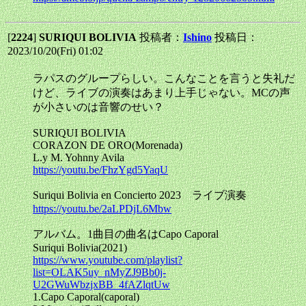
[
2224
]
SURIQUI BOLIVIA
投稿者：
Ishino
投稿日：
2023/10/20(Fri) 01:02
ラパスのグループらしい。こんなことを言うと失礼だ
けど、ライブの演奏はあまり上手じゃない。MCの声
が小さいのは音響のせい？
SURIQUI BOLIVIA
CORAZON DE ORO(Morenada)
L.y M. Yohnny Avila
https://youtu.be/FhzYgd5YaqU
Suriqui Bolivia en Concierto 2023 ライブ演奏
https://youtu.be/2aLPDjL6Mbw
アルバム。1曲目の曲名はCapo Caporal
Suriqui Bolivia(2021)
https://www.youtube.com/playlist?
list=OLAK5uy_nMyZJ9Bb0j-
U2GWuWbzjxBB_4fAZlqtUw
1.Capo Caporal(caporal)