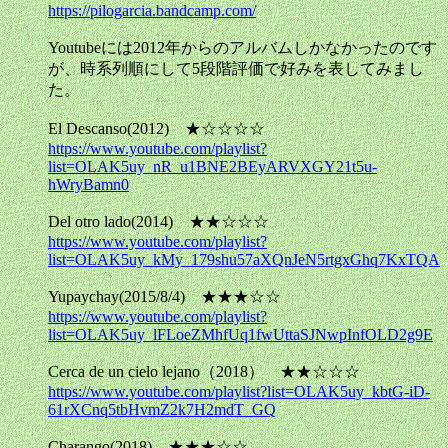
https://pilogarcia.bandcamp.com/
Youtubeには2012年からのアルバムしかなかったのです
が、時系列順にして5段階評価で好みを表してみまし
た。
El Descanso(2012) ★☆☆☆☆
https://www.youtube.com/playlist?
list=OLAK5uy_nR_u1BNE2BEyARVXGY21t5u-
hWryBamn0
Del otro lado(2014) ★★☆☆☆
https://www.youtube.com/playlist?
list=OLAK5uy_kMy_179shu57aXQnJeN5rtgxGhq7KxTQA
Yupaychay(2015/8/4) ★★★☆☆
https://www.youtube.com/playlist?
list=OLAK5uy_lFLoeZMhfUq1fwUttaSJNwpInfOLD2g9E
Cerca de un cielo lejano（2018） ★★☆☆☆
https://www.youtube.com/playlist?list=OLAK5uy_kbtG-iD-
61rXCnq5tbHvmZ2k7H2mdT_GQ
Charango(2018) ★★★☆☆