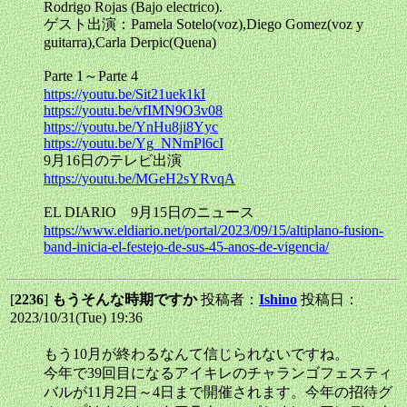
Rodrigo Rojas (Bajo electrico).
ゲスト出演：Pamela Sotelo(voz),Diego Gomez(voz y
guitarra),Carla Derpic(Quena)
Parte 1～Parte 4
https://youtu.be/Sit21uek1kI
https://youtu.be/vfIMN9O3v08
https://youtu.be/YnHu8ji8Yyc
https://youtu.be/Yg_NNmPl6cI
9月16日のテレビ出演
https://youtu.be/MGeH2sYRvqA
EL DIARIO 9月15日のニュース
https://www.eldiario.net/portal/2023/09/15/altiplano-fusion-
band-inicia-el-festejo-de-sus-45-anos-de-vigencia/
[
2236
]
もうそんな時期ですか
投稿者：
Ishino
投稿日：
2023/10/31(Tue) 19:36
もう10月が終わるなんて信じられないですね。
今年で39回目になるアイキレのチャランゴフェスティ
バルが11月2日～4日まで開催されます。今年の招待グ