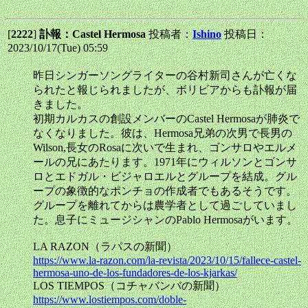
[
2222
]
訃報：Castel Hermosa
投稿者：
Ishino
投稿日：
2023/10/17(Tue) 05:59
昨日シンガーソングライターの谷村新司さんが亡くな
られたと報じられましたが、ボリビアからも訃報が届
きました。
初期カルカスの創設メンバーのCastel Hermosaが肺炎で
なくなりました。彼は、Hermosa兄弟の次男で長男の
Wilson,長女のRosaに次いで生まれ、ゴンサロやエルメ
ールの兄にあたります。1971年にウィルソンとゴンサ
ロとエドガル・ビジャロエルとグループを結成。グル
ープの象徴的なポンチョの作成者でもあるそうです。
グループを離れてからは農学者として過ごしていまし
た。息子にミュージシャンのPablo Hermosaがいます。
LA RAZON（ラパスの新聞）
https://www.la-razon.com/la-revista/2023/10/15/fallece-castel-
hermosa-uno-de-los-fundadores-de-los-kjarkas/
LOS TIEMPOS（コチャバンバの新聞）
https://www.lostiempos.com/doble-