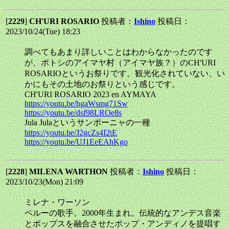
[
2229
]
CH'URI ROSARIO
投稿者：
Ishino
投稿日：
2023/10/24(Tue) 18:23
調べてもあまり詳しいことはわからなかったのです
が、ポトシのアイマヤ村（アイマヤ族？）のCH'URI
ROSARIOというお祭りです。観光化されていない、い
かにもその土地のお祭りという感じです。
CH'URI ROSARIO 2023 en AYMAYA
https://youtu.be/hgaWsmg71Sw
https://youtu.be/dsf98LROe8s
Jula Julaというサンポーニャの一種
https://youtu.be/J2gcZs4I2tE
https://youtu.be/UJ1EeEAhKgo
[
2228
]
MILENA WARTHON
投稿者：
Ishino
投稿日：
2023/10/23(Mon) 21:09
ミレナ・ワーソン
ペルーの歌手。2000年生まれ。伝統的なアンデス音楽
とポップスを融合させたポップ・アンディノを提唱す