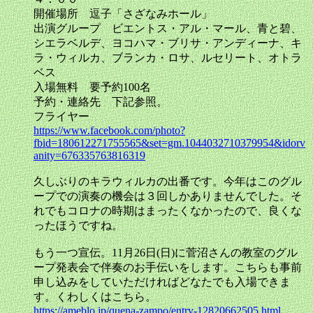
開催場所 逗子「さざなみホール」
出演グループ ビエントス・アル・マール、青と碧、
シエラベルデ、ヨコハマ・ブリサ・アンディーナ、キ
ラ・ウィルカ、ブランカ・ロサ、ルセリート、オトラ
ベス
入場無料 要予約100名
予約・連絡先 下記参照。
フライヤー
https://www.facebook.com/photo?
fbid=180612271755565&set=gm.1044032710379954&idorv
anity=676335763816319
久しぶりのキラウィルカの出番です。今年はこのグル
ープでの演奏の機会は３回しかありませんでした。そ
れでもコロナの時期はまったくなかったので、良くな
ったほうですね。
もう一つ宣伝。11月26日(日)に菅沼さんの教室のグル
ープ発表会で伴奏のお手伝いをします。こちらも事前
申し込みをしていただければどなたでも入場できま
す。くわしくはこちら。
https://ameblo.jp/quena-zampo/entry-12820662505.html