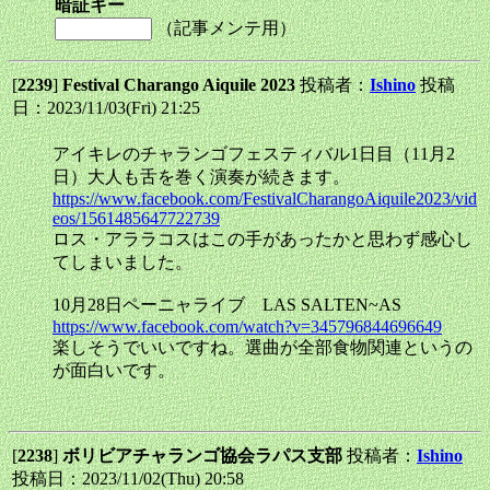
暗証キー
（記事メンテ用）
[
2239
]
Festival Charango Aiquile 2023
投稿者：
Ishino
投稿
日：2023/11/03(Fri) 21:25
アイキレのチャランゴフェスティバル1日目（11月2
日）大人も舌を巻く演奏が続きます。
https://www.facebook.com/FestivalCharangoAiquile2023/vid
eos/1561485647722739
ロス・アララコスはこの手があったかと思わず感心し
てしまいました。
10月28日ペーニャライブ LAS SALTEN~AS
https://www.facebook.com/watch?v=345796844696649
楽しそうでいいですね。選曲が全部食物関連というの
が面白いです。
[
2238
]
ボリビアチャランゴ協会ラパス支部
投稿者：
Ishino
投稿日：2023/11/02(Thu) 20:58