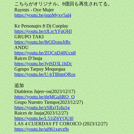
こちらがオリジナル。8億回も再生されてる。
Raymix - Oye Mujer
https://youtu.be/qqqMyxv5al4
Ke Personajes ft Dj Cueplay
https://youtu.be/rJLrcYFgQHI
GRUPO TAKI
https://youtu.be/8rODonsJrBc
ANDU
https://youtu.be/ZQCnD40Ucn8
Raices D'Jauja
https://youtu.be/JytSD3L1hDc
Ggrupo Tarpuy Moquegua
https://youtu.be/U-bTBhmQRos
追加
Diableros Jujen~os(2023/12/17)
https://youtu.be/dgMGaIiRO_Q
Grupo Nuestro Tiempo(2023/12/27)
https://youtu.be/zSRzjToIu1g
Raices de Jauja(2023/12/27)
https://youtu.be/L51iZ6YQUi0
LAS 4 CUERDAS FT COROICO (2023/12/27)
https://youtu.be/ui961xgvz9s