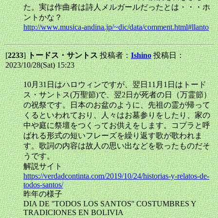
た。実は作曲者は詩人メルガールだったとは・・・ホ
ントかな？
http://www.musica-andina.jp/~dic/data/comment.html#llanto
[
2233
]
トードス・サントス
投稿者：
Ishino
投稿日：
2023/10/28(Sat) 15:23
10月31日はハロウィンですが、翌日11月1日はトード
ス・サントス(万聖節)で、翌2日が死者の日（万霊節）
の祝祭です。日本のお盆のように、先祖の霊が帰って
くるといわれており、人々はお墓参りをしたり、家の
中や庭に祭壇をつくってお供えをします。コプラと呼
ばれる形式の短いフレーズを繰り返す歌が歌われま
す。歌詞の内容は故人の思い出などを歌ったものだそ
うです。
解説サイト
https://verdadcontinta.com/2019/10/24/historias-y-relatos-de-
todos-santos/
昨年の様子
DIA DE ''TODOS LOS SANTOS'' COSTUMBRES Y
TRADICIONES EN BOLIVIA