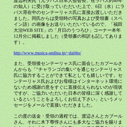
渡辺利夫氏（元ラパス日本人会会長、在ラパス約40年
の知人）に受け取っていただいた上で、6日（水）にラ
パス滞在中のセンテーリャス氏に直接お渡しいただき
ました。同氏からは受領時の写真および受領書（スペ
イン語）の画像をお送りいただいているので、「福田
大治WEB SITE」の「月日のうつろひ」コーナー本年
12月分に掲載しました（受領書の和訳も記してありま
す）。
http://www.musica-andina.jp/~daijito/
また、受領後センテーリャス氏に面会したカブールさ
んからも「"チャランゴの集い"を通じセンテーリャス
氏に協力することができて私としても嬉しいです。セ
ンテーリャス氏およびお母様はインターネット環境に
ないため感謝の意をすぐに直接伝えられないのが現状
ですが、ご協力いただいた日本の皆様に深く感謝して
いるということをよろしくお伝え下さい」というメッ
セージをメールで直接いただきました。
この度の送金・受領の過程では、渡辺さんとカブール
さん、それに木下尊惇さんにも多大なご協力を賜りま