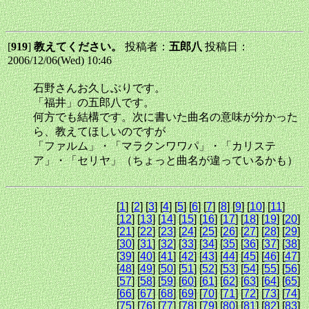
[
919
]
教えてください。
投稿者：
五郎八
投稿日：
2006/12/06(Wed) 10:46
石野さんお久しぶりです。
「福井」の五郎八です。
何方でも結構です。次に書いた曲名の意味が分かった
ら、教えてほしいのですが
「ファルム」・「マラクンワワパ」・「カリステ
ア」・「セリヤ」（ちょっと曲名が違っているかも）
[
1
] [
2
] [
3
] [
4
] [
5
] [
6
] [
7
] [
8
] [
9
] [
10
] [
11
]
[
12
] [
13
] [
14
] [
15
] [
16
] [
17
] [
18
] [
19
] [
20
]
[
21
] [
22
] [
23
] [
24
] [
25
] [
26
] [
27
] [
28
] [
29
]
[
30
] [
31
] [
32
] [
33
] [
34
] [
35
] [
36
] [
37
] [
38
]
[
39
] [
40
] [
41
] [
42
] [
43
] [
44
] [
45
] [
46
] [
47
]
[
48
] [
49
] [
50
] [
51
] [
52
] [
53
] [
54
] [
55
] [
56
]
[
57
] [
58
] [
59
] [
60
] [
61
] [
62
] [
63
] [
64
] [
65
]
[
66
] [
67
] [
68
] [
69
] [
70
] [
71
] [
72
] [
73
] [
74
]
[
75
] [
76
] [
77
] [
78
] [
79
] [
80
] [
81
] [
82
] [
83
]