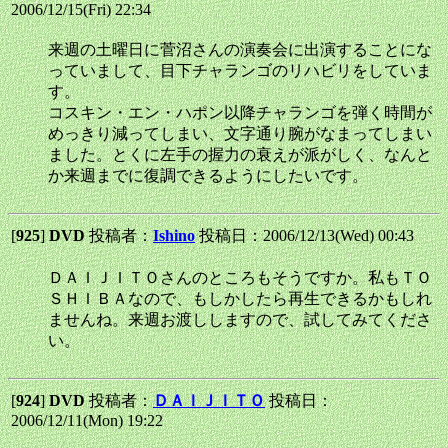
2006/12/15(Fri) 22:34
来週の土曜日に菅沼さんの演奏会に出演することにな
っていまして、目下チャランゴのリハビリをしていま
す。
コスキン・エン・ハポン以降チャランゴを弾く時間が
めっきり減ってしまい、文字通り腕がなまってしまい
ました。とくに左手の握力の衰えが派がしく、なんと
か来週までに復調できるようにしたいです。
[
925
]
DVD
投稿者：
Ishino
投稿日：2006/12/13(Wed) 00:43
ＤＡＩＪＩＴＯさんのところもそうですか。私もＴＯ
ＳＨＩＢＡなので、もしかしたら再生できるかもしれ
ませんね。来週お渡ししますので、試してみてくださ
い。
[
924
]
DVD
投稿者：
ＤＡＩＪＩＴＯ
投稿日：
2006/12/11(Mon) 19:22