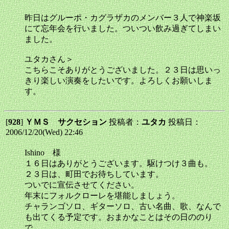
昨日はグルーポ・カグラザカのメンバー３人で神楽坂
にて忘年会を行いました。ついつい飲み過ぎてしまい
ました。
ユタカさん＞
こちらこそありがとうございました。２３日は思いっ
きり楽しい演奏をしたいです。よろしくお願いしま
す。
[
928
]
ＹＭＳ サクセション
投稿者：
ユタカ
投稿日：
2006/12/20(Wed) 22:46
Ishino 様
１６日はありがとうございます。駆けつけ３曲も。
２３日は、町田でお待ちしています。
ついでに宣伝させてください。
年末にフォルクローレを堪能しましょう。
チャランゴソロ、ギターソロ、古い名曲、歌、なんで
も出てくる予定です。おまかなことはその日ののり
で。