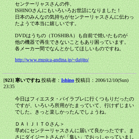
センテーリャスさんの件、
ISHINOさんにもいろいろお世話になりました！
日本のみんなの気持ちがセンテーリャスさんに伝わっ
たようで本当に嬉しいです。
DVDはうちの（TOSHIBA）も自前で焼いたものが
他の機器で再生できないこともあり困っています。
各メーカー間でなんとかしてほしいものですね。
http://www.musica-andina.jp/~daijito/
[
923
]
寒いですね
投稿者：
Ishino
投稿日：2006/12/10(Sun)
23:35
今日はフィエスタ・バイラブレに行くつもりだったの
ですが、いろいろ所用がたまっていて、行けずじまい
でした。きっと楽しかったんでしょうね。
ＤＡＩＪＩＴＯさん＞
早めにセンテーリャスさんに届いて良かったです。ま
さにダイジートさんが「集い」でおっしゃっていまし