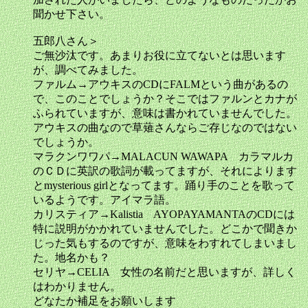
聞かせ下さい。
五郎八さん＞
ご無沙汰です。あまりお役に立てないとは思います
が、調べてみました。
ファルム→アウキスのCDにFALMという曲があるの
で、このことでしょうか？そこではファルンとカナが
ふられていますが、意味は書かれていませんでした。
アウキスの曲なので草薙さんならご存じなのではない
でしょうか。
マラクンワワパ→MALACUN WAWAPA カラマルカ
のＣＤに英訳の歌詞が載ってますが、それによります
とmysterious girlとなってます。踊り手のことを歌って
いるようです。アイマラ語。
カリスティア→Kalistia AYOPAYAMANTAのCDには
特に説明がかかれていませんでした。どこかで聞きか
じった気もするのですが、意味をわすれてしまいまし
た。地名かも？
セリヤ→CELIA 女性の名前だと思いますが、詳しく
はわかりません。
どなたか補足をお願いします