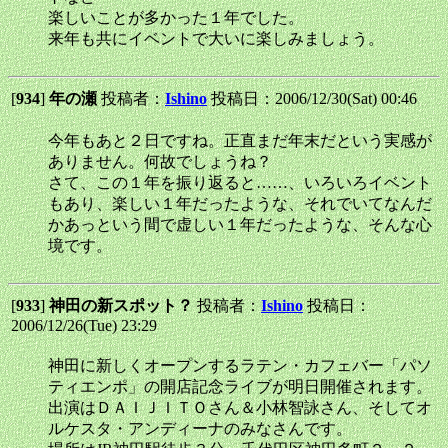
楽しいことが多かった１年でした。
来年も共にイベントで大いに楽しみましょう。
[
934
]
年の瀬
投稿者：
Ishino
投稿日：2006/12/30(Sat) 00:46
今年もあと２日ですね。正直まだ年末だという実感が
ありません。何故でしょうね？
さて、この１年を振り返ると……、いろいろイベント
もあり、楽しい１年だったような、それでいてなんだ
かあっという間で虚しい１年だったような、そんな心
境です。
[
933
]
神田の新スポット？
投稿者：
Ishino
投稿日：
2006/12/26(Tue) 23:29
神田に新しくオープンするラテン・カフェバー「パソ
ティエンポ」の開店記念ライブが明日開催されます。
出演はＤＡＩＪＩＴＯさん＆小林智詠さん、そしてオ
ルケスタ・アンディーナのみなさんです。