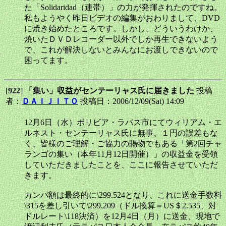
た「Solidaridad（連帯）」の力が発揮されたのですね。
私もようやく昨日ビデオの編集がおわりまして、DVD
に焼き始めたところです。しかし、どういうわけか、
焼いたＤＶＤレコーダー以外でしか再生できないよう
で、これが解決しないとみんなにお渡しできないので
困ってます。
[
922
]
「集い」収益がセンテーリャス氏に届きました
投稿
者：
ＤＡＩＪＩＴＯ
投稿日：2006/12/09(Sat) 14:09
12月6日（水）ボリビア・ラパス市にてウィリアム・エ
ルネスト・センテーリャス氏に無事、１円の誤差もな
く、皆様のご理解・ご協力の賜物でもある「第2回チャ
ランゴの集い（本年11月12日開催）」の収益金を受領
していただきましたことを、ここに報告させていただ
きます。
カンパ額は最終的に\299.524となり、これに送金手数料
\315を差し引いて\299.209（ドル換算＝US＄2.535、対
ドルレート\118決済）を12月4日（月）に送金、現地で