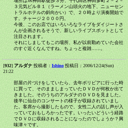
場所はJR神田駅徒歩３分、千代田区神田多町２－２－
３元気ビルＢ１（ラーメン山頭火の地下、ニューセン
トラルホテルの斜向かい）で、２０時より演奏開始で
す。チャージ２０００円。
今後、このお店ではいろいろなライブをダイジートさ
んが企画されるそうで、新しいライブスポットとして
注目されます。
それにしましてもこの場所、私が以前勤めていた会社
のすぐ近くなんですね。ちょっと複雑……。
[
932
]
アルダナ
投稿者：
Ishino
投稿日：2006/12/24(Sun)
21:22
部屋の片づけをしていたら、去年ボリビアに行った時
に買って、そのまましまっていたＤＶＤが何枚か出て
きました。そのうちのアルダナのＤＶＤを見ました。
後半に仙台のコンサートの様子が収録されていまし
た。客席から撮影したもので、女性二人の話し声が入
っていておもしろかったです。いったいどういう経路
でＤＶＤに収録されることになったのでしょうか？興
味津々です。