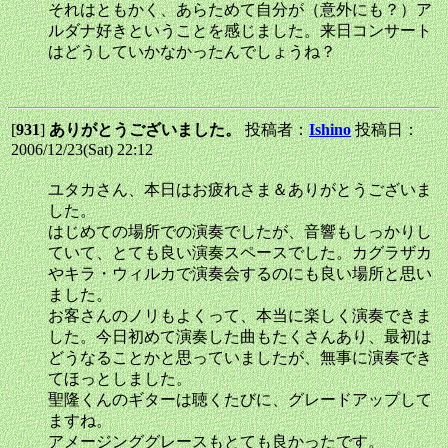
それはともかく、あらためて自分が（意外にも？）ア
ルダナ好きということを感じました。来日コンサート
はどうしていかなかったんでしょうね？
[
931
]
ありがとうございました。
投稿者：
Ishino
投稿日：
2006/12/23(Sat) 22:12
ユタカさん、本日はお疲れさま＆ありがとうございま
した。
はじめての場所での演奏でしたが、音響もしっかりし
ていて、とても良い演奏スペースでした。カグラザカ
やキラ・ウィルカで演奏会するのにも良い場所と思い
ました。
お客さんのノリもよくって、本当に楽しく演奏できま
した。今日初めて演奏した曲もたくさんあり、最初は
どうなることかと思っていましたが、無事に演奏でき
てほっとしました。
聖隆くんのギターは聴くたびに、グレードアップして
ますね。
アメージンググレースもとても良かったです。