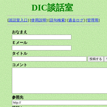
DIC談話室
[
談話室入口
] [
使用説明
] [
語句検索
] [
過去ログ
] [
管理用
]
おなまえ
Ｅメール
タイトル
コメント
参照先