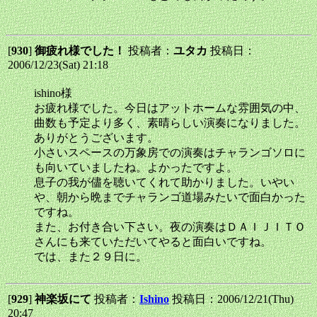
[
930
]
御疲れ様でした！
投稿者：
ユタカ
投稿日：
2006/12/23(Sat) 21:18
ishino様
お疲れ様でした。今日はアットホームな雰囲気の中、
曲数も予定より多く、素晴らしい演奏になりました。
ありがとうございます。
小さいスペースの万象房での演奏はチャランゴソロに
も向いていましたね。よかったですよ。
息子の我が儘を聴いてくれて助かりました。いやい
や、朝から晩までチャランゴ道場みたいで面白かった
ですね。
また、お付き合い下さい。夜の演奏はＤＡＩＪＩＴＯ
さんにも来ていただいてやると面白いですね。
では、また２９日に。
[
929
]
神楽坂にて
投稿者：
Ishino
投稿日：2006/12/21(Thu)
20:47