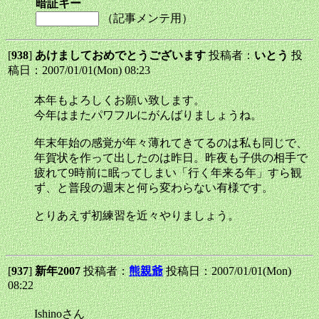
暗証キー
（記事メンテ用）
[
938
]
あけましておめでとうございます
投稿者：
いとう
投
稿日：2007/01/01(Mon) 08:23
本年もよろしくお願い致します。
今年はまたパワフルにがんばりましょうね。
年末年始の感覚が年々薄れてきてるのは私も同じで、
年賀状を作って出したのは昨日。昨夜も子供の相手で
疲れて9時前に眠ってしまい「行く年来る年」すら観
ず、と普段の週末と何ら変わらない有様です。
とりあえず初練習を近々やりましょう。
[
937
]
新年2007
投稿者：
熊親爺
投稿日：2007/01/01(Mon)
08:22
Ishinoさん