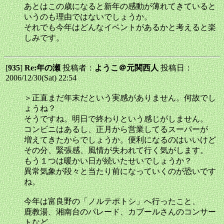
あとはこの歳になると新年の感動が薄れてきていると
いうのも理由ではないでしょうか。
それでも今年はどんなイベントがあるかと考えると楽
しみです。
[
935
]
Re:年の瀬
投稿者：
ようこ＠元関西人
投稿日：
2006/12/30(Sat) 22:54
＞正直まだ年末だという実感がありません。何故でし
ょうね？
そうですね。明日で終わりという感じがしません。
コンビニはあるし、正月から営業してるスーパーが
増えてきたからでしょうか。便利になるのはいいけど
その分、緊張感、風情が失われて行く気がします。
もう１つは暖かい日が続いたせいでしょうか？
異常気象が段々と当たり前になっていくのが恐いです
ね。
今年は富良野の「ノルテポトシ」へ行ったこと、
鹿教湯、湘南台のパレード、カブールさんのコンサー
トなど