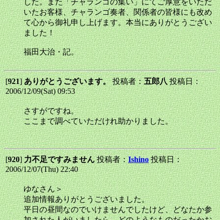
した。また「チャランゴの集い」にてご厚意をいただ
いたお客様、チャランゴ奏者、関係者の皆様にも改め
て心から御礼申し上げます。本当にありがとうござい
ました！
福田大治・記。
[
921
]
ありがとうございます。
投稿者：
五郎八
投稿日：
2006/12/09(Sat) 09:53
さすがですね。
ここまで調べていただけれ助かりました。
[
920
]
力不足ですみません
投稿者：
Ishino
投稿日：
2006/12/07(Thu) 22:40
ゆなさん＞
追加情報ありがとうございました。
平日の昼間なのでいけませんでしたけど、どなたか参
加された人がいましたら、どのようなものだったかお