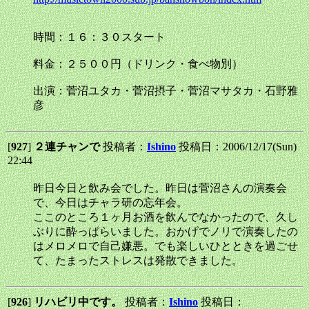
時間：１６：３０スタート
料金：２５００円（ドリンク・食べ物別）
出演：菅沼ユタカ・菅沼摂子・菅沼マサタカ・石野雅
彦
[
927
]
２連チャンで
投稿者：
Ishino
投稿日：2006/12/17(Sun)
22:44
昨日今日と飲み会でした。昨日は菅沼さんの演奏会
で、今日はチャラ研の忘年会。
ここのところ１ヶ月お酒を飲んでなかったので、久し
ぶりに酔っぱらいました。おかげでノリで演奏したの
はメロメロで自己嫌悪。でも楽しいひとときを過ごせ
て、たまったストレスは発散できました。
[
926
]
リハビリ中です。
投稿者：
Ishino
投稿日：