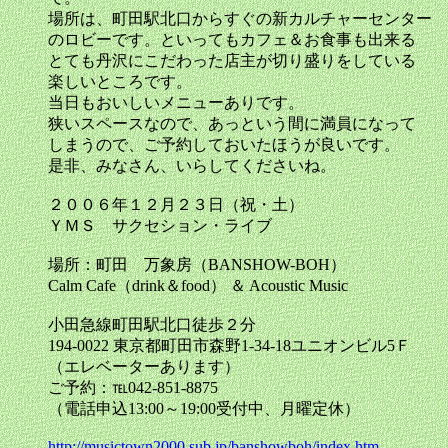
場所は、町田駅北口からすぐの新カルチャーセンター
のロビーです。といってもカフェ＆お食事も出来る
とても丹沢にこだわった店主が切り盛りをしている
楽しいところです。
当日もおいしいメニューありです。
狭いスペースなので、あっという間に満員になって
しまうので、ご予約しておいたほうが良いです。
是非、みなさん、いらしてくださいね。
２００６年１２月２３日（祝・土）
ＹＭＳ サクセション・ライブ
場所：町田 万象房（BANSHOW-BOH）
Calm Cafe（drink＆food） ＆ Acoustic Music
小田急線町田駅北口徒歩２分
194-0022 東京都町田市森野1-34-18ユニオンビル5Ｆ
（エレベーターあります）
ご予約：℡042-851-8875
（電話申込13:00～19:00受付中、月曜定休）
http://musictown2000.sub.jp/banshowboh/index.htm