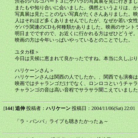
渋谷のパルコパート３にゲバラの写真展を見に行きまし
またもや知り合いに会いました。偶然というよりは、か
写真展は見たことのない写真がたくさんありました。映
人はそれほど多くありませんでしたが、なぜか若い女性
ゲバラ関連のCDも何種類かありました。映画のサント
明日までですので、お近くに行かれる方はぜひどうぞ。
映画の方は今年いっぱいやっているとのことでした。
ユタカ様＞
今日は天候に恵まれて良かったですね。本当に久しぶり
ハリケーンさん＞
ハリケーンさんは関西の人でしたか。、関西でも演奏は
映画ではチャランゴだけでなく、ロンロコというチャラ
チャランゴの音は高い音程でサラサラ聞こえていました
[
144
]
追伸
投稿者：
ハリケーン
投稿日：2004/11/06(Sat) 22:01
「ラ・バンバ」ライブも聴きたかったぁ～