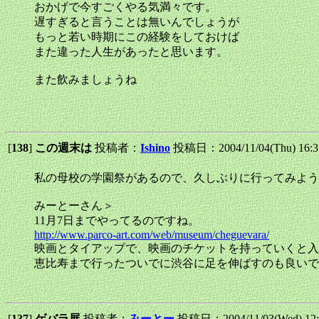
おかげで今すごくやる気満々です。
遅すぎると言うことは無いんでしょうが
もっと若い時期にこの経験をしておけば
また違った人生があったと思います。
また飲みましょうね
[
138
]
この週末は
投稿者：
Ishino
投稿日：2004/11/04(Thu) 16:
私の母校の学園祭があるので、久しぶりに行ってみよう
みーとーさん＞
11月7日までやってるのですね。
http://www.parco-art.com/web/museum/cheguevara/
映画とタイアップで、映画のチケットを持っていくと入場
恵比寿まで行ったついでに渋谷に足を伸ばすのも良いで
[
137
]
ゲバラ展
投稿者：
みーとー
投稿日：2004/11/03(Wed) 12