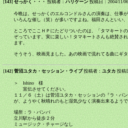
[
143
]
せっかく・・・
投稿者：
ハリケーン
投稿日：2004/11/06(
今晩は。せっかくのエルコンドルさんの演奏は、仕事が
いろんな催し（笑）が多いですよね。福田さんといい、犬伏
ところでここＨＰにたどりついたのは、「タマキートの
ぞっています。実に楽しい！タマキートさんも絶賛され
ます。
そうそう、映画見ました。あの映画で流れてる曲にギタ
[
142
]
菅沼ユタカ・セッション・ライブ
投稿者：
ユタカ
投稿日：
＞ Ishino 様
宣伝させてください。
１１／６（土）は菅沼ユタカ・セッションの『ラ・バン
が、ようやく秋晴れのもと湿気少なく演奏出来るようで
場所：ラ・バンバ
立川駅から徒歩２分
ミュージック・チャージなし