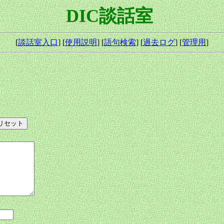
DIC談話室
[
談話室入口
] [
使用説明
] [
語句検索
] [
過去ログ
] [
管理用
]