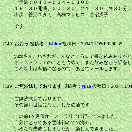
ご予約：０４２－５２４－５８００
１９：３０開演、２０：３０、２１：３０（各３０分：
出演：菅沼ユタカ、高橋マサヒロ、菅沼摂子
です。
[
140
]
おおっ
投稿者：
Ishino
投稿日：2004/11/05(Fri) 00:35
yuzoさん、わざわざこんなところまで書き込みありが
オーストラリアのことも含めて、また飲みながら話をし
これ以上は私信になるので、あとでメールします。
[
139
]
ご無沙汰しております
投稿者：
yuzo
投稿日：2004/11/04(
ご無沙汰しております。
その節お世話になりました佐藤です。
この前1ヶ月位オーストラリアに行って来ました。
自分にとってある意味初めての海外。
いろんな失敗もしましたが、楽しんできました。