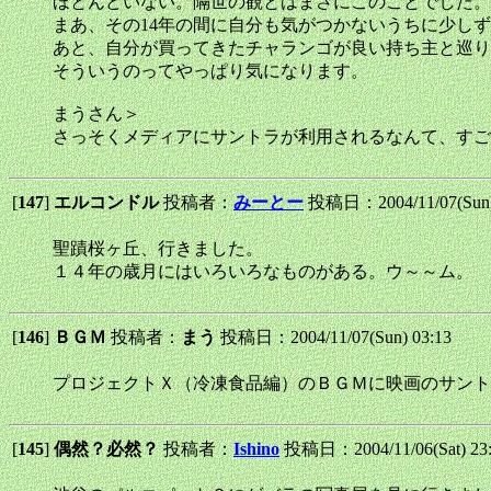
ほとんどいない。隔世の観とはまさにこのことでした。
まあ、その14年の間に自分も気がつかないうちに少し
あと、自分が買ってきたチャランゴが良い持ち主と巡り
そういうのってやっぱり気になります。
まうさん＞
さっそくメディアにサントラが利用されるなんて、すご
[
147
]
エルコンドル
投稿者：
みーとー
投稿日：2004/11/07(Sun)
聖蹟桜ヶ丘、行きました。
１４年の歳月にはいろいろなものがある。ウ～～ム。
[
146
]
ＢＧＭ
投稿者：
まう
投稿日：2004/11/07(Sun) 03:13
プロジェクトＸ（冷凍食品編）のＢＧＭに映画のサント
[
145
]
偶然？必然？
投稿者：
Ishino
投稿日：2004/11/06(Sat) 23