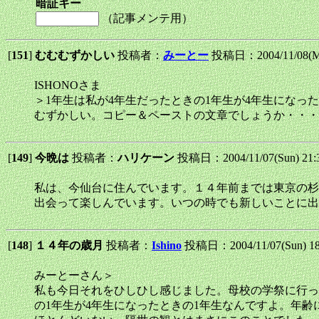
暗証キー
（記事メンテ用）
[
151
]
むむむずかしい
投稿者：
みーとー
投稿日：2004/11/08(M
ISHONOさま
＞1年生は私が4年生だったときの1年生が4年生になっ
むずかしい。コピー＆ペーストの文章でしょうか・・・
[
149
]
今晩は
投稿者：
ハリケーン
投稿日：2004/11/07(Sun) 21
私は、今仙台に住んでいます。１４年前までは東京の杉
出会って楽しんでいます。いつの時でも新しいことに出
[
148
]
１４年の歳月
投稿者：
Ishino
投稿日：2004/11/07(Sun) 1
みーとーさん＞
私も今日それをひしひし感じました。母校の学祭に行っ
の1年生が4年生になったときの1年生なんですよ。年齢