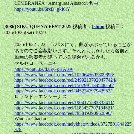
LEMBRANZA - Amarguras Albazoの名曲
https://youtu.be/6rxD_gkI6iY
[
3086
]
SIKU QUENA FEST 2025
投稿者：
Ishino
投稿日：
2025/10/25(Sat) 19:59
2025/10/22，23 ラパスにて。曲がかぶっていることが
あるのでご容赦願います。それともしかしたら名前と
動画の演奏者が違っている場合があるかも。
マルセロ・ペーニャ
https://youtu.be/d2SjGpKAisA
https://www.facebook.com/reel/1059645692809896/
https://www.facebook.com/reel/24992137920477424/
https://www.facebook.com/reel/1567991184548250/
https://www.facebook.com/reel/845224797943953/
ロランド・エンシーナス
https://www.facebook.com/reel/1904175283832411/
https://www.facebook.com/reel/1183437707184621/
https://www.facebook.com/reel/785819390962896/
Windsor Chacon
https://www.facebook.com/melykhate/videos/3727501844225
378