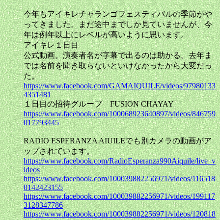
今年もアイキレチャランゴフェスティバルの季節がや
ってきました。まだ途中までしか見ていませんが、今
年は例年以上にレベルが高いように思います。
アイキレ１日目
公式動画。演奏者名が字幕で出るのは助かる。去年ま
では名前を聞き取らないといけなかったから大変だっ
た。
https://www.facebook.com/GAMAIQUILE/videos/97980133
4351481
１日目の招待グループ FUSION CHAYAY
https://www.facebook.com/100068923640897/videos/846759
017793445
RADIO ESPERANZA AIUILEでも別カメラの動画がア
ップされています。
https://www.facebook.com/RadioEsperanza990Aiquile/live_v
ideos
https://www.facebook.com/100039882256971/videos/116518
0142423155
https://www.facebook.com/100039882256971/videos/199117
3128347786
https://www.facebook.com/100039882256971/videos/120818