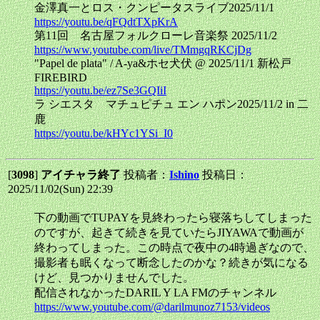
金澤真一とロス・クンピータスライブ2025/11/1
https://youtu.be/qFQdtTXpKrA
第11回 名古屋フォルクローレ音楽祭 2025/11/2
https://www.youtube.com/live/TMmgqRKCjDg
"Papel de plata" / A-ya&ホセ犬伏 @ 2025/11/1 新松戸
FIREBIRD
https://youtu.be/ez7Se3GQIiI
ラ シエスタ マチュピチュ エン ハポン2025/11/2 in 二
鹿
https://youtu.be/kHYc1YSi_I0
[
3098
]
アイチャラ終了
投稿者：
Ishino
投稿日：
2025/11/02(Sun) 22:39
下の動画でTUPAYを見終わったら寝落ちしてしまった
のですが、起きて続きを見ていたらJIYAWAで動画が
終わってしまった。この時点で夜中の4時過ぎなので、
撮影者も眠くなって断念したのかな？続きが気になる
けど、見つかりませんでした。
配信されなかったDARIL Y LA FMのチャンネル
https://www.youtube.com/@darilmunoz7153/videos