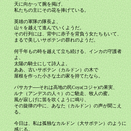
天に向かって腕を掲げ、
私たちの主にその花を捧げている。
英雄の軍隊の隊長よ、
山々を越えて進んでいくようだ。
その行列には、背中に赤子を背負う女たちもいて、
まるで美しいサボテンの群れのようだ。
何千年もの時を越えて立ち続ける、インカの守護者
よ、
太陽の騎士にして詩人よ。
ああ、古いサボテン（カルドン）の木で
屋根を作った小さな土の家を持てたなら。
パサカナ──それは高地の民Coya(コジャ)の果実、
ルナ（アンデスの人々）のご馳走、牧人の蜜。
風が寂しげに笛を吹くように鳴り、
その旋律の中に、あなた（カルドン）の声が聞こえ
る。
今日は、私は孤独なカルドン（大サボテン）のように
感じる。