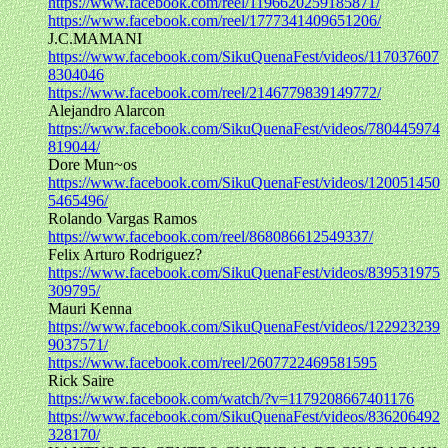
https://www.facebook.com/reel/1196620259185871/
https://www.facebook.com/reel/1777341409651206/
J.C.MAMANI
https://www.facebook.com/SikuQuenaFest/videos/117037607
8304046
https://www.facebook.com/reel/2146779839149772/
Alejandro Alarcon
https://www.facebook.com/SikuQuenaFest/videos/780445974
819044/
Dore Mun~os
https://www.facebook.com/SikuQuenaFest/videos/120051450
5465496/
Rolando Vargas Ramos
https://www.facebook.com/reel/868086612549337/
Felix Arturo Rodriguez?
https://www.facebook.com/SikuQuenaFest/videos/839531975
309795/
Mauri Kenna
https://www.facebook.com/SikuQuenaFest/videos/122923239
9037571/
https://www.facebook.com/reel/2607722469581595
Rick Saire
https://www.facebook.com/watch/?v=1179208667401176
https://www.facebook.com/SikuQuenaFest/videos/836206492
328170/