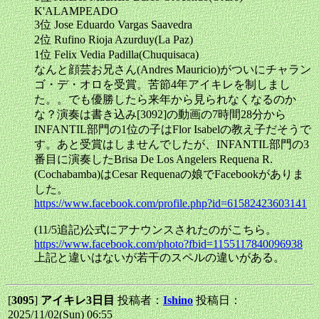
K'ALAMPEADO
3位 Jose Eduardo Vargas Saavedra
2位 Rufino Rioja Azurduy(La Paz)
1位 Felix Vedia Padilla(Chuquisaca)
なんと顔芸お兄さん(Andres Mauricio)がついにチャラン
ゴ・デ・オロを受賞。苦節4年アイキレを制しまし
た。。でも優勝したら来年から見られなくなるのか
な？演奏は書き込み[3092]の動画の7時間28分から
INFANTIL部門の1位の子はFlor Isabelの教え子だそうで
す。あと受賞はしませんでしたが、INFANTIL部門の3
番目に演奏したBrisa De Los Angelers Requena R.
(Cochabamba)はCesar Requenaの娘でFacebookがありま
した。
https://www.facebook.com/profile.php?id=61582423603141
(11/5追記)公式にアナウンスされたのがこちら。
https://www.facebook.com/photo?fbid=1155117840096938
上記と違いはないが若干のスペルの違いがある。
[
3095
]
アイキレ3日目
投稿者：
Ishino
投稿日：
2025/11/02(Sun) 06:55