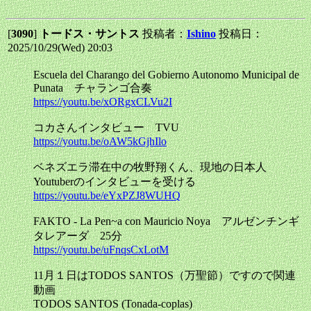
[
3090
]
トードス・サントス
投稿者：
Ishino
投稿日：
2025/10/29(Wed) 20:03
Escuela del Charango del Gobierno Autonomo Municipal de
Punata チャランゴ合奏
https://youtu.be/xORgxCLVu2I
コカさんインタビュー TVU
https://youtu.be/oAW5kGjhIlo
ベネズエラ滞在中の牧野翔くん、現地の日本人
Youtuberのインタビューを受ける
https://youtu.be/eYxPZJ8WUHQ
FAKTO - La Pen~a con Mauricio Noya アルゼンチンギ
タレアーダ 25分
https://youtu.be/uFnqsCxLotM
11月１日はTODOS SANTOS（万聖節）ですので関連
動画
TODOS SANTOS (Tonada-coplas)