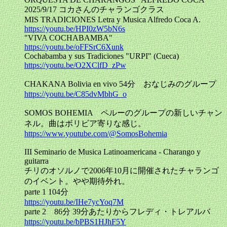
2025/9/17 コカさんのチャランゴクラス
MIS TRADICIONES Letra y Musica Alfredo Coca A.
https://youtu.be/HPI0zW5bN6s
"VIVA COCHABAMBA"
https://youtu.be/oFFSrC6Xunk
Cochabamba y sus Tradiciones "URPI" (Cueca)
https://youtu.be/O2XClfD_zPw
CHAKANA Bolivia en vivo 54分 おなじみのグループ
https://youtu.be/C85dvMbhG_o
SOMOS BOHEMIA ペルーのグループの新しいチャン
ネル。曲はボリビア寄りな感じ。
https://www.youtube.com/@SomosBohemia
III Seminario de Musica Latinoamericana - Charango y
guitarra
チリのオソルノで2006年10月に開催されたチャランゴ
のイベント。やや期待外れ。
parte 1 104分
https://youtu.be/IHe7ycYoq7M
parte 2 86分 39分あたりからフレディ・トレアルバ
https://youtu.be/bPBS1HJhF5Y