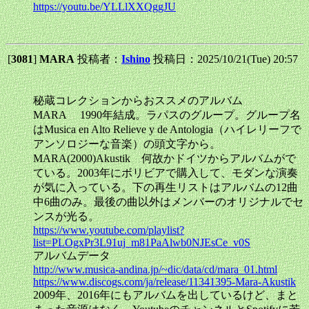
https://youtu.be/YLLlXXQggJU
[
3081
]
MARA
投稿者：
Ishino
投稿日：2025/10/21(Tue) 20:57
秘蔵コレクションからおススメのアルバム
MARA 1990年結成。ラパスのグループ。グループ名
はMusica en Alto Relieve y de Antologia（ハイレリーフで
アンソロジーな音楽）の頭文字から。
MARA(2000)Akustik 何故かドイツからアルバムがで
ている。2003年にボリビアで購入して、モダンな演奏
が気に入っている。下の再生リストはアルバムの12曲
中6曲のみ。最後の曲以外はメンバーのオリジナルでセ
ンスが光る。
https://www.youtube.com/playlist?
list=PLOgxPr3L91uj_m81PaAlwb0NJEsCe_v0S
アルバムデータ
http://www.musica-andina.jp/~dic/data/cd/mara_01.html
https://www.discogs.com/ja/release/11341395-Mara-Akustik
2009年、2016年にもアルバムを出しているけど、まと