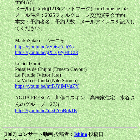
予約方法
メールは <nykjj1218(アットマーク)jcom.home.ne.jp>
メール件名：2025フォルクローレ交流演奏会予約
本文：予約者名、予約人数、メールアドレスを記入し
てください。
MarkaSataki ペーニャ
https://youtu.be/vzO6-EclhZo
https://youtu.be/gX_QPyHhCl8
Luciel Izumi
Paisajes de Chijini (Ernesto Cavour)
La Partida (Victor Jara)
La Vida es Linda (Nilo Soruco)
https://youtu.be/mtBJYlMVuZY
AGUA FRESCA 川俣コスキン 高橋家住宅 水谷さ
んのグループ 27分
https://youtu.be/6Ls6Y6Bok1E
[
3087
]
コンサート動画
投稿者：
Ishino
投稿日：