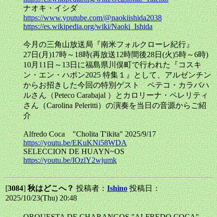
ナオキ・イシダ
https://www.youtube.com/@naokiishida2038
https://es.wikipedia.org/wiki/Naoki_Ishida
今月の三角山放送局『南米フォルクローレ紀行』
27日(月)17時～18時(再放送12時間後28日(火)5時～6時)
10月11日～13日に福島県川俣町で行われた『コスキ
ン・エン・ハポン2025 特集１』として、アルゼンチン
からお招きした今回の特別ゲスト ペテコ・カラバハ
ルさん（Peteco Carabajal ）とカロリーナ・ペレリティ
さん（Carolina Peleritti）の演奏を当日の音源からご紹
介
Alfredo Coca "Cholita T'ikita" 2025/9/17
https://youtu.be/EKuKNi58WDA
SELECCION DE HUAYN~OS
https://youtu.be/IOzlY2wjumk
[
3084
]
秋はどこへ？
投稿者：
Ishino
投稿日：
2025/10/23(Thu) 20:48
ORQUESTA DE CHARANGOS "ALFREDO COCA"