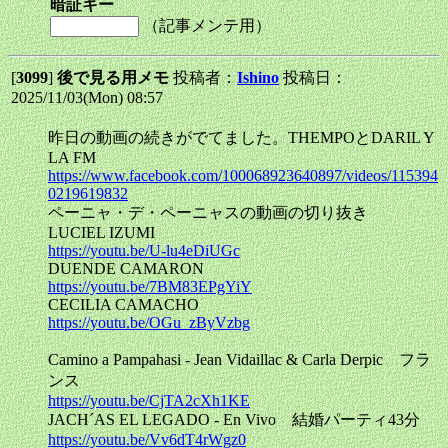
暗証キー
（記事メンテ用）
[
3099
]
後で見る用メモ
投稿者：
Ishino
投稿日：
2025/11/03(Mon) 08:57
昨日の動画の続きがでてました。THEMPOとDARIL Y
LA FM
https://www.facebook.com/100068923640897/videos/115394
0219619832
ペーニャ・デ・ペーニャスの動画の切り抜き
LUCIEL IZUMI
https://youtu.be/U-lu4eDiUGc
DUENDE CAMARON
https://youtu.be/7BM83EPgYiY
CECILIA CAMACHO
https://youtu.be/OGu_zByVzbg
Camino a Pampahasi - Jean Vidaillac & Carla Derpic フラ
ンス
https://youtu.be/CjTA2cXh1KE
JACH´AS EL LEGADO - En Vivo 結婚パーティ43分
https://youtu.be/Vv6dT4rWgz0