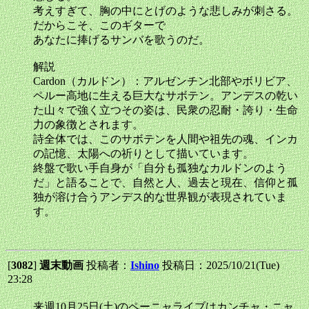
考えすぎて、胸の中にとげのような悲しみが刺さる。
だからこそ、このギターで
あなたに捧げるサンバを歌うのだ。
解説
Cardon（カルドン）：アルゼンチン北部やボリビア、
ペルー高地に生える巨大なサボテン。アンデスの乾い
た山々で強く立つその姿は、民衆の忍耐・誇り・生命
力の象徴とされます。
詩全体では、このサボテンを人間や祖先の魂、インカ
の記憶、太陽への祈りとして描いています。
終盤で歌い手自身が「自分も孤独なカルドンのよう
だ」と語ることで、自然と人、過去と現在、信仰と孤
独が溶け合うアンデス的な世界観が表現されていま
す。
[
3082
]
週末動画
投稿者：
Ishino
投稿日：2025/10/21(Tue)
23:28
来週10月25日(土)のペーニャライブはカンチャ・ニャ