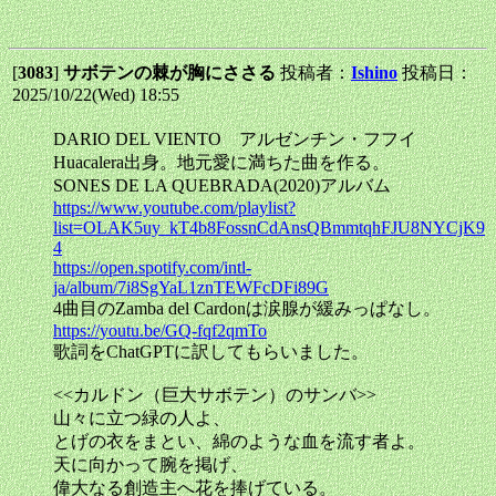
[
3083
]
サボテンの棘が胸にささる
投稿者：
Ishino
投稿日：
2025/10/22(Wed) 18:55
DARIO DEL VIENTO アルゼンチン・フフイ
Huacalera出身。地元愛に満ちた曲を作る。
SONES DE LA QUEBRADA(2020)アルバム
https://www.youtube.com/playlist?
list=OLAK5uy_kT4b8FossnCdAnsQBmmtqhFJU8NYCjK9
4
https://open.spotify.com/intl-
ja/album/7i8SgYaL1znTEWFcDFi89G
4曲目のZamba del Cardonは涙腺が緩みっぱなし。
https://youtu.be/GQ-fqf2qmTo
歌詞をChatGPTに訳してもらいました。
<<カルドン（巨大サボテン）のサンバ>>
山々に立つ緑の人よ、
とげの衣をまとい、綿のような血を流す者よ。
天に向かって腕を掲げ、
偉大なる創造主へ花を捧げている。