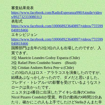
審査結果発表
https://www.facebook.com/RadioEsperanza990Aiquile/video
s/892732333080313
表彰式
https://www.facebook.com/100068923640897/videos/755599
040818466
エキシビジョン
https://www.facebook.com/100068923640897/videos/755599
040818466
国際部門は去年の2位3位の人も出場したのですが、入
賞できず。
1位 Mauricio Leandro Godoy Esparza (Chile)
2位 Rafael Pires Coutinho Soares (Brazil)
3位 Cristian Andores Reiva Pen~a (Chile)
この3位の人はロス・アララコスを演奏したのですが、
結構あぶなっかしかったので、ダメだと思いました。
フレディ・トレアルバの影響を受けているようなスト
ロークは良かったです。
ニュスタは4番目に出演したアイキレ出身のCinthia
Nicol Pizarro Condoliが受賞。昨日の動画の6時間22分あ
たり。確かにこの人も上手でしたけどStellaさんまた辛