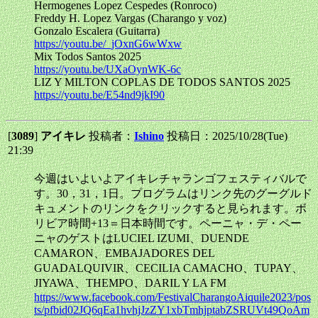
Hermogenes Lopez Cespedes (Ronroco)
Freddy H. Lopez Vargas (Charango y voz)
Gonzalo Escalera (Guitarra)
https://youtu.be/_jOxnG6wWxw
Mix Todos Santos 2025
https://youtu.be/UXaOynWK-6c
LIZ Y MILTON COPLAS DE TODOS SANTOS 2025
https://youtu.be/E54nd9jkI90
[
3089
]
アイキレ
投稿者：
Ishino
投稿日：2025/10/28(Tue)
21:39
今週はいよいよアイキレチャランゴフェスティバルで
す。30，31，1日。プログラムはリンク先のグーグルド
キュメントのリンクをクリックすると見られます。ボ
リビア時間+13＝日本時間です。ペーニャ・デ・ペー
ニャのゲストはLUCIEL IZUMI、DUENDE
CAMARON、EMBAJADORES DEL
GUADALQUIVIR、CECILIA CAMACHO、TUPAY、
JIYAWA、THEMPO、DARIL Y LA FM
https://www.facebook.com/FestivalCharangoAiquile2023/pos
ts/pfbid02JQ6qEa1hvhjJzZY1xbTmhjptabZSRUVt49QoAm