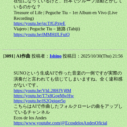
在住になっているけど、日本でグループ活動とかして
いるのかな？
Treasure of Life | Peguche Tiu－1er Album en Vivo (Live
Recording)
https://youtu.be/jzcTfGPzjeE
Viajero | Peguche Tiu－旅路 (Tabiji)
https://youtu.be/iMMHlJLFuiQ
[
3091
]
AI作曲
投稿者：
Ishino
投稿日：2025/10/30(Thu) 21:56
SUNOという生成AIで作った音楽の一例ですが実際の
演奏だと言われても信じてしまいますね。全く違和感
がないです。
https://youtu.be/VhL28HJVj8M
https://youtu.be/T7x8GogMwHw
https://youtu.be/iS2Qgiqgr5o
こちらはAIで作曲したフォルクローレの曲をアップし
ているチャンネル
Ecos de los Andes
https://www.youtube.com/@EcosdelosAndesOficial