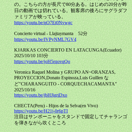
の。こちらの方が長尺で80分ある。はじめの20分が昨
日の動画では切れている。観客席の後ろにサグラダフ
ァミリアが映っている。
https://youtu.be/nO7Et0Nvwgc
Concierto virtual - Llajtaymanta 52分
https://youtu.be/IVPyNML7GV4
KJARKAS CONCIERTO EN LATACUNGA(Ecuador)
2025/10/10 103分
https://youtu.be/joH5rqovqQo
Veronica Raquel Molina y GRUPO AN~ORANZAS,
PROYECCION,Donato Espinoza,Luis Guillen な
ど"CHARANGUITO - CORQUECHACAMANTA"
2025/10/16
https://youtu.be/jbHJigriDxo
CHECTA(Peru) - Hijos de la Selva(en Vivo)
https://youtu.be/H21j-0r6pTI
注目はサンポーニャをスタンドで固定してチャランゴ
を弾きながら吹くところ