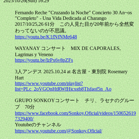
2025/10/26(Sun) 16:29
Fernando Reche "Cruzando la Noche" Concierto 30 An~os
"Completo" - Una Vida Dedicada al Charango
2017/10/25,26 61分 この人見た目が20年前から全然変
わってないのが不思議。
https://youtu.be/K1fNfNMe648
WAYANAY コンサート MIX DE CAPORALES,
Lagrimas y Veneno
https://youtu.be/IzPx6v8pZFs
3人アンデス 2025.10.24 at 名古屋・東別院 Rosemary
Hart
https://www.youtube.com/playlist?
list=PLc_2oVGOnHtRWfHicxgb8Tlsfaof5n_Ao
GRUPO SONKOYコンサート チリ、ラセナのグルー
プ 70分
https://www.facebook.com/Sonkoy.Oficial/videos/150652619
7329400/
Youtubeのチャンネル
https://www.youtube.com/@Sonkoy.Oficial/