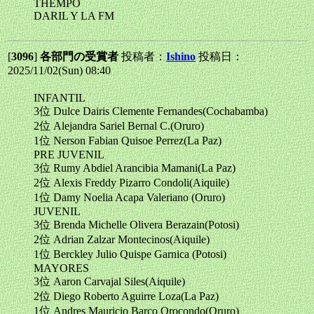
THEMPO
DARIL Y LA FM
[
3096
]
各部門の受賞者
投稿者：
Ishino
投稿日：
2025/11/02(Sun) 08:40
INFANTIL
3位 Dulce Dairis Clemente Fernandes(Cochabamba)
2位 Alejandra Sariel Bernal C.(Oruro)
1位 Nerson Fabian Quisoe Perrez(La Paz)
PRE JUVENIL
3位 Rumy Abdiel Arancibia Mamani(La Paz)
2位 Alexis Freddy Pizarro Condoli(Aiquile)
1位 Damy Noelia Acapa Valeriano (Oruro)
JUVENIL
3位 Brenda Michelle Olivera Berazain(Potosi)
2位 Adrian Zalzar Montecinos(Aiquile)
1位 Berckley Julio Quispe Garnica (Potosi)
MAYORES
3位 Aaron Carvajal Siles(Aiquile)
2位 Diego Roberto Aguirre Loza(La Paz)
1位 Andres Mauricio Barco Orocondo(Oruro)