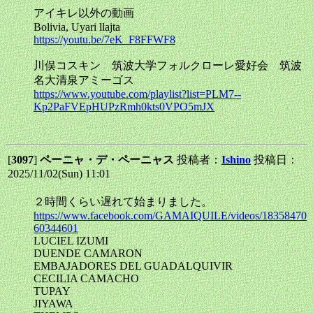
アイキレ以外の動画
Bolivia, Uyari llajta
https://youtu.be/7eK_F8FFWF8
川俣コスキン 筑波大学フォルクローレ愛好会 筑波
名大清泉アミーゴス
https://www.youtube.com/playlist?list=PLM7--
Kp2PaFVEpHUPzRmh0kts0VPO5mJX
[
3097
]
ペーニャ・デ・ペーニャス
投稿者：
Ishino
投稿日：
2025/11/02(Sun) 11:01
２時間くらい遅れて始まりました。
https://www.facebook.com/GAMAIQUILE/videos/18358470
60344601
LUCIEL IZUMI
DUENDE CAMARON
EMBAJADORES DEL GUADALQUIVIR
CECILIA CAMACHO
TUPAY
JIYAWA