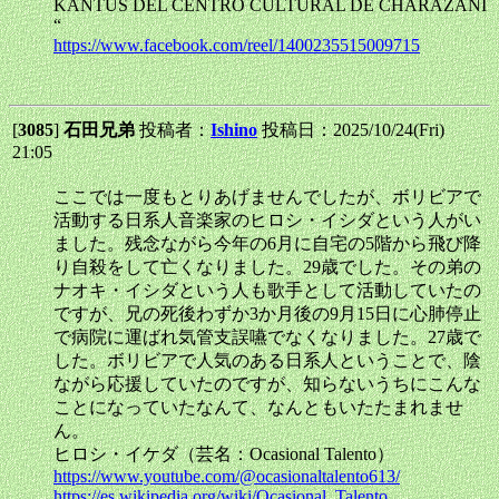
KANTUS DEL CENTRO CULTURAL DE CHARAZANI
“
https://www.facebook.com/reel/1400235515009715
[
3085
]
石田兄弟
投稿者：
Ishino
投稿日：2025/10/24(Fri)
21:05
ここでは一度もとりあげませんでしたが、ボリビアで
活動する日系人音楽家のヒロシ・イシダという人がい
ました。残念ながら今年の6月に自宅の5階から飛び降
り自殺をして亡くなりました。29歳でした。その弟の
ナオキ・イシダという人も歌手として活動していたの
ですが、兄の死後わずか3か月後の9月15日に心肺停止
で病院に運ばれ気管支誤嚥でなくなりました。27歳で
した。ボリビアで人気のある日系人ということで、陰
ながら応援していたのですが、知らないうちにこんな
ことになっていたなんて、なんともいたたまれませ
ん。
ヒロシ・イケダ（芸名：Ocasional Talento）
https://www.youtube.com/@ocasionaltalento613/
https://es.wikipedia.org/wiki/Ocasional_Talento