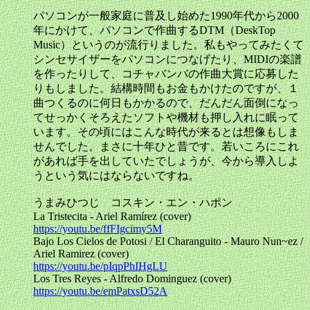
パソコンが一般家庭に普及し始めた1990年代から2000
年にかけて、パソコンで作曲するDTM（DeskTop
Music）というのが流行りました。私もやってみたくて
シンセサイザーをパソコンにつなげたり、MIDIの楽譜
を作ったりして、コチャバンバの作曲大賞に応募した
りもしました。結構時間もお金もかけたのですが、１
曲つくるのに何日もかかるので、だんだん面倒になっ
てせっかくそろえたソフトや機材も押し入れに眠って
います。その頃にはこんな時代が来るとは想像もしま
せんでした。まさに十年ひと昔です。若いころにこれ
があれば手を出していたでしょうが、今から導入しよ
うという気にはならないですね。
うまみひつじ コスキン・エン・ハポン
La Tristecita - Ariel Ramírez (cover)
https://youtu.be/ffFIgcimy5M
Bajo Los Cielos de Potosi / El Charanguito - Mauro Nun~ez /
Ariel Ramirez (cover)
https://youtu.be/pIqpPhIHgLU
Los Tres Reyes - Alfredo Dominguez (cover)
https://youtu.be/emPatxsD52A