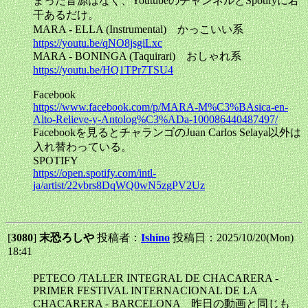
まった音源はなく、YoutubeのチャンネルとSpotifyに若
干あるだけ。
MARA - ELLA (Instrumental) かっこいい系
https://youtu.be/qNO8jsgiLxc
MARA - BONINGA (Taquirari) おしゃれ系
https://youtu.be/HQ1TPr7TSU4
Facebook
https://www.facebook.com/p/MARA-M%C3%BAsica-en-
Alto-Relieve-y-Antolog%C3%ADa-100086440487497/
Facebookを見るとチャランゴのJuan Carlos Selaya以外は
入れ替わっている。
SPOTIFY
https://open.spotify.com/intl-
ja/artist/22vbrs8DqWQ0wN5zgPV2Uz
[
3080
]
末恐ろしや
投稿者：
Ishino
投稿日：2025/10/20(Mon)
18:41
PETECO /TALLER INTEGRAL DE CHACARERA -
PRIMER FESTIVAL INTERNACIONAL DE LA
CHACARERA - BARCELONA 昨日の動画と同じも