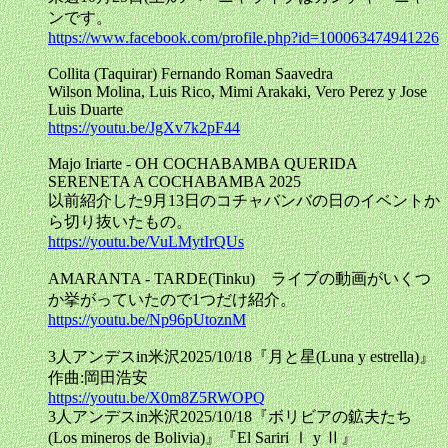
ンです。
https://www.facebook.com/profile.php?id=100063474941226
Collita (Taquirar) Fernando Roman Saavedra
Wilson Molina, Luis Rico, Mimi Arakaki, Vero Perez y Jose
Luis Duarte
https://youtu.be/JgXv7k2pF44
Majo Iriarte - OH COCHABAMBA QUERIDA
SERENETA A COCHABAMBA 2025
以前紹介した9月13日のコチャバンバの日のイベントか
ら切り抜いたもの。
https://youtu.be/VuLMytIrQUs
AMARANTA - TARDE(Tinku) ライブの動画がいくつ
か挙がっていたので1つだけ紹介。
https://youtu.be/Np96pUtoznM
3人アンデスin米沢2025/10/18『月と星(Luna y estrella)』
作曲:岡田浩安
https://youtu.be/X0m8Z5RWOPQ
3人アンデスin米沢2025/10/18『ボリビアの鉱夫たち
(Los mineros de Bolivia)』『El Sariri Ⅰ y Ⅱ』