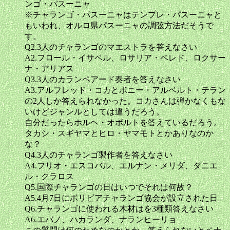
ンゴ・パスーニャ
※チャランゴ・パスーニャはテンプレ・パスーニャと
もいわれ、オルロ県パスーニャの調弦方法だそうで
す。
Q2.3人のチャランゴのマエストラを答えなさい
A2.フロール・イサベル、ロサリア・ペレド、ロクサー
ナ・アリアス
Q3.3人のカランペアード奏者を答えなさい
A3.アルフレッド・コカとボニー・アルベルト・テラン
の2人しか答えられなかった。コカさんは弾かなくもな
いけどジャンルとしては違うだろう。
自分だったらホルヘ・オポルトを答えているだろう。
タカシ・スギヤマとヒロ・ヤマモトとかありなのか
な？
Q4.3人のチャランゴ製作者を答えなさい
A4.フリオ・エスコバル、エルナン・メリダ、ダニエ
ル・クラロス
Q5.国際チャランゴの日はいつでそれは何故？
A5.4月7日にボリビアチャランゴ協会が設立された日
Q6.チャランゴに使われる木材はを3種類答えなさい
A6.エバノ、ハカランダ、ナランヒーリョ