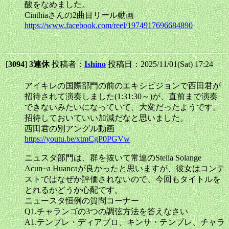
酸をなめました。
Cinthiaさんの2曲目リール動画
https://www.facebook.com/reel/1974917696684890
[
3094
]
3連休
投稿者：
Ishino
投稿日：2025/11/01(Sat) 17:24
アイキレの国際部門の前のエキシビジョンで西田君が
招待されて演奏しました(1:31:30～)が、直前まで演奏
できないみたいになっていて、大変だったようです。
招待しておいていい加減だなと思いました。
西田君の別アングル動画
https://youtu.be/xtmCgP0PGVw
ニュスタ部門は、群を抜いて常連のStella Solange
Acun~a Huancaが良かったと思いますが、彼女はコンテ
ストではなぜか評価されないので、今回もタイトルを
とれるかどうか心配です。
ニュースタ恒例の質問コーナー
Q1.チャランゴの3つの調弦方法を答えなさい
A1.テンプレ・ディアブロ、キンサ・テンプレ、チャラ