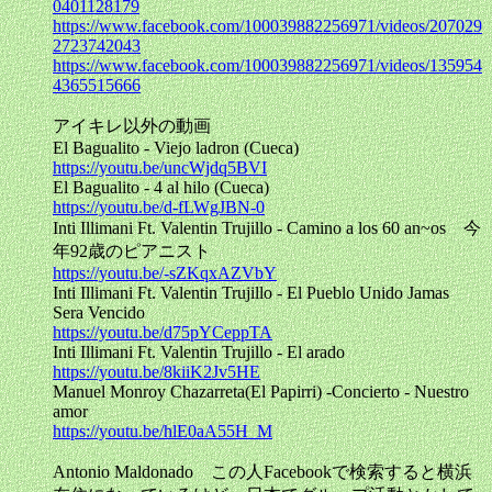
0401128179
https://www.facebook.com/100039882256971/videos/207029
2723742043
https://www.facebook.com/100039882256971/videos/135954
4365515666
アイキレ以外の動画
El Bagualito - Viejo ladron (Cueca)
https://youtu.be/uncWjdq5BVI
El Bagualito - 4 al hilo (Cueca)
https://youtu.be/d-fLWgJBN-0
Inti Illimani Ft. Valentin Trujillo - Camino a los 60 an~os 今
年92歳のピアニスト
https://youtu.be/-sZKqxAZVbY
Inti Illimani Ft. Valentin Trujillo - El Pueblo Unido Jamas
Sera Vencido
https://youtu.be/d75pYCeppTA
Inti Illimani Ft. Valentin Trujillo - El arado
https://youtu.be/8kiiK2Jv5HE
Manuel Monroy Chazarreta(El Papirri) -Concierto - Nuestro
amor
https://youtu.be/hlE0aA55H_M
Antonio Maldonado この人Facebookで検索すると横浜