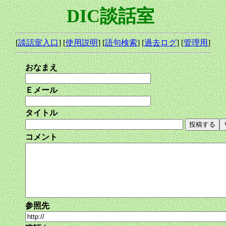
DIC談話室
[
談話室入口
] [
使用説明
] [
語句検索
] [
過去ログ
] [
管理用
]
おなまえ
Ｅメール
タイトル
コメント
参照先