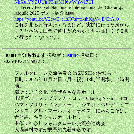
NhXuiYYZUUjnP3mjMH6wWnW17Ul
41 Feria y Festival Nacional e Internacional del Charango
Aiquile 2025 ゲスト紹介動画
https://youtu.be/Y2cwE_e1sJ0?si=okfhKgV4jE43rAlO
これを見ると行きたくなるけど、実際に行った身から
すると本当に田舎で道中がめちゃくちゃ厳しくて２度
と行きたくないです。
[
3088
]
自分も出ます
投稿者：
Ishino
投稿日：
2025/10/27(Mon) 22:12
フォルクローレ交流演奏会 In ZUSHIのお知らせ
日時：2025年11月24日（月・祝）13時半開場、14時開
演。
場所：逗子文化プラザさざなみホール
出演グループ：ブランカ・ロサ、Qhapaq N~an、ヨコ
ハマ・ブリサ・アンディーナ、シエラ・ベルデ、ビエ
ントス・アル・マール、オトラベス、にゃんこそば、
青と碧、キラウィルカ、ルセリート
主催：神奈川フォルクローレ交流会連絡会
入場無料ですが要予約先着50名です。