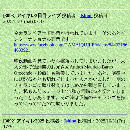
[
3093
]
アイキレ2日目ライブ
投稿者：
Ishino
投稿日：
2025/11/01(Sat) 07:37
今カランペアード部門が行われています。そのあとイ
ンターナショナル部門です。
https://www.facebook.com/GAMAIQUILE/videos/84403186
4633921
昨夜動画を見ていたら寝落ちしてしまいましたが、大
人の部では顔芸のお兄さんAndres Mauricio Barco
Orocondo（19歳）も演奏していました。あと、演奏中
に1弦が2本とも切れてしまった人とかいました。別の
チャランゴに取り替えてはじめから弾き直していまし
た。私も以前ステージ上で1弦が同時に2本切れてしま
ったことがあります。その時は予備のチャランゴを持
っていっていたので助かりました。
[
3092
]
アイキレ2025
投稿者：
Ishino
投稿日：2025/10/31(Fri)
17:30