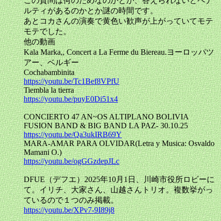
この質問は何のためなのかとか、答えられないとペナ
ルティがあるのかとか謎の時間です。
あとコカさんの演奏で黄色い歓声が上がっていてモテ
モテでした。
他の動画
Kala Marka,, Concert a La Ferme du Biereau.ヨーロッパツ
アー、ベルギー
Cochabambinita
https://youtu.be/Tc1Bef8VPfU
Tiembla la tierra
https://youtu.be/puyE0Di51x4
CONCIERTO 47 AN~OS ALTIPLANO BOLIVIA
FUSION BAND & BIG BAND LA PAZ- 30.10.25
https://youtu.be/Qa3ukIRB69Y
MARA-AMAR PARA OLVIDAR(Letra y Musica: Osvaldo
Mamani O.)
https://youtu.be/ogGGzdepJLc
DFUE（デフエ）2025年10月1日、川崎市役所ロビーに
て。イリチ、大家さん、山越さんトリオ。複数挙がっ
ているので１つのみ掲載。
https://youtu.be/XPv7-9I89j8