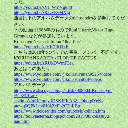
した。
https://youtu.be/zVf_WYVgkn8
https://youtu.be/x93vvEvMXlg
曲目は下のアルバムデータのdelosandesを参照してくだ
さい。
下の動画は1986年のものでRaul Uriarte,Victor Hugo
Girondaなどが参加しています。
Kollasuyu N~an : info fan "Jina Jina"
https://youtu.be/zsVK7fh11xE
こちらは2018年のパリでの演奏。メンバー不詳です。
K'ORI PANKARITA - FLOR DE CACTUS
https://youtu.be/zRUxDWmF3ek
あとはこのあたり
https://www.youtube.com/@kollasuyunan9525/videos
https://www.youtube.com/@kollasuyubol/videos
アルバムデータ
https://www.discogs.com/ja/artist/3908904-Kollasuyu-
%C3%91an?
srsltid=AfmBOoray3DSKJFKA3Z_JbhoqdYeK-
ptewq9QPkLm4H0kZcFb2C3hLBp
https://www.delosandes.com/grupos/k/kollnan.htm
https://boliviaeterna.blogspot.com/2015/08/kollasuyu-
nan.html