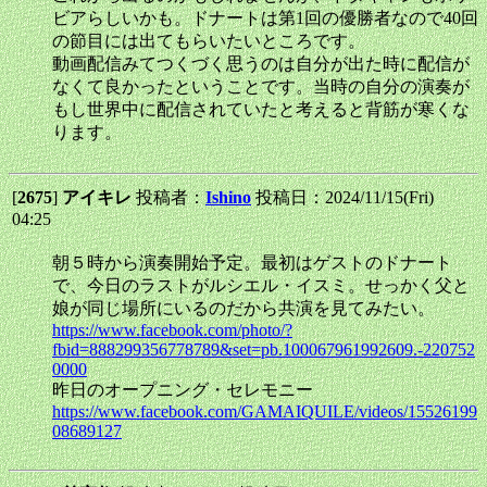
ビアらしいかも。ドナートは第1回の優勝者なので40回
の節目には出てもらいたいところです。
動画配信みてつくづく思うのは自分が出た時に配信が
なくて良かったということです。当時の自分の演奏が
もし世界中に配信されていたと考えると背筋が寒くな
ります。
[
2675
]
アイキレ
投稿者：
Ishino
投稿日：2024/11/15(Fri)
04:25
朝５時から演奏開始予定。最初はゲストのドナート
で、今日のラストがルシエル・イスミ。せっかく父と
娘が同じ場所にいるのだから共演を見てみたい。
https://www.facebook.com/photo/?
fbid=888299356778789&set=pb.100067961992609.-220752
0000
昨日のオープニング・セレモニー
https://www.facebook.com/GAMAIQUILE/videos/15526199
08689127