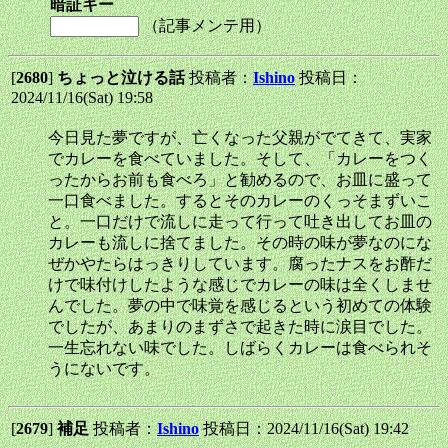
暗証キー
（記事メンテ用）
[
2680
]
ちょっと泣ける話
投稿者：
Ishino
投稿日：
2024/11/16(Sat) 19:58
今日見た夢ですが、亡くなった父親がでてきて、実家
でカレーを食べていました。そして、「カレーをつく
ったからお前も食べろ」と勧めるので、お皿に盛って
一口食べました。するとそのカレーのくっそまずいこ
と。一口だけで流しに走って行って吐き出してお皿の
カレーも流しに捨てました。その時の味が夢なのにな
ぜかやたらはっきりしています。腐ったナスをお酢だ
けで味付けしたような感じでカレーの味は全くしませ
んでした。夢の中で味覚を感じるという初めての体験
でしたが、あまりのまずさで起きた時に涙目でした。
一生忘れない味でした。しばらくカレーは食べられそ
うにないです。
[
2679
]
補足
投稿者：
Ishino
投稿日：2024/11/16(Sat) 19:42