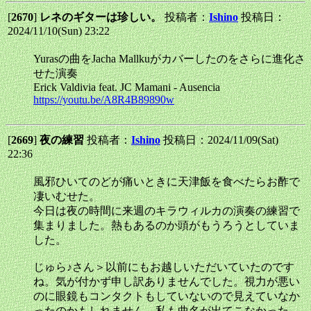
[
2670
]
レネのギターは珍しい。
投稿者：
Ishino
投稿日：
2024/11/10(Sun) 23:22
Yurasの曲をJacha Mallkuがカバーしたのをさらに進化さ
せた演奏
Erick Valdivia feat. JC Mamani - Ausencia
https://youtu.be/A8R4B89890w
[
2669
]
夜の練習
投稿者：
Ishino
投稿日：2024/11/09(Sat)
22:36
風邪ひいてのどが痛いときに天津飯を食べたらお酢で
凄いむせた。
今日は夜の時間に来週のキラウィルカの演奏の練習で
集まりました。熱もあるのか頭がもうろうとしていま
した。
じゅら♪さん＞以前にもお越しいただいていたのです
ね。気が付かず申し訳ありませんでした。視力が悪い
のに眼鏡もコンタクトもしていないので見えていなか
ったのかもしれません。私も曲名が出てこなかった