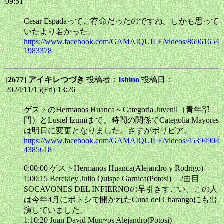
09:51
Cesar Espadaってご存命だったのですね。しかも思って
いたより若かった。
https://www.facebook.com/GAMAIQUILE/videos/86961654
1983378
[
2677
]
アイキレつづき
投稿者：
Ishino
投稿日：
2024/11/15(Fri) 13:26
ゲストのHermanos Huanca～Categoria Juvenil（青年部
門）とLusiel Izumiまで。時間の関係でCategolia Mayores
は明日に変更となりました。さすがボリビア。
https://www.facebook.com/GAMAIQUILE/videos/45394904
4385618
0:00:00 ゲストHermanos Huanca(Alejandro y Rodrigo)
1:00:15 Berckley Julio Quispe Garnica(Potosi) 2曲目
SOCAVONES DEL INFIERNOの早引きすごい。この人
は今年4月にポトシで開かれたCuna del Charangoにも出
演していました。
1:10:20 Juan David Mun~os Alejandro(Potosi)