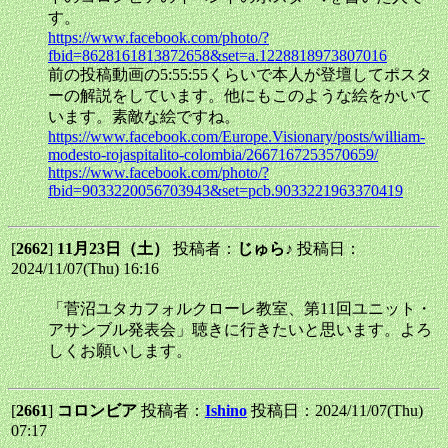
す。
https://www.facebook.com/photo/?
fbid=8628161813872658&set=a.1228818973807016
前の投稿動画の5:55:55くらいで本人が登壇してポスタ
ーの解説をしています。他にもこのような絵をかいて
います。素敵な絵ですね。
https://www.facebook.com/Europe.Visionary/posts/william-
modesto-rojaspitalito-colombia/2667167253570659/
https://www.facebook.com/photo/?
fbid=9033220056703943&set=pcb.9033221963370419
[
2662
]
11月23日（土）
投稿者：
じゅら♪
投稿日：
2024/11/07(Thu) 16:16
「菅沼ユタカフォルクローレ教室、第11回ユニット・
アサンブル発表会」聴きに行きたいと思います。よろ
しくお願いします。
[
2661
]
コロンビア
投稿者：
Ishino
投稿日：2024/11/07(Thu)
07:17