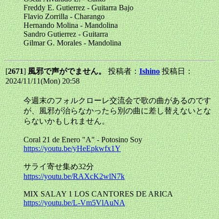
Freddy E. Gutierrez - Guitarra Bajo
Flavio Zorrilla - Charango
Hernando Molina - Mandolina
Sandro Gutierrez - Guitarra
Gilmar G. Morales - Mandolina
[
2671
]
風邪で声がでません。
投稿者：
Ishino
投稿日：
2024/11/11(Mon) 20:58
今週末のフォルクローレ交流会で歌の曲があるのです
が、風邪が治らなかったら別の曲に差し替えないとな
らないかもしれません。
Coral 21 de Enero "A" - Potosino Soy
https://youtu.be/yHeEpkwfx1Y
サライ寄せ集め32分
https://youtu.be/RAXcK2wlN7k
MIX SALAY 1 LOS CANTORES DE ARICA
https://youtu.be/L-Vm5VlAuNA