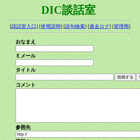
DIC談話室
[
談話室入口
] [
使用説明
] [
語句検索
] [
過去ログ
] [
管理用
]
おなまえ
Ｅメール
タイトル
コメント
参照先