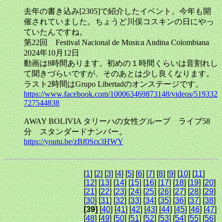
去年の書き込み[2305]で紹介したイベント。今年も開
催されていました。ちょうど川俣コスキンの日にやっ
ていたんですね。
第22回 Festival Nacional de Musica Andina Colombiana
2024年10月12日
動画は8時間あります。初めの１時間くらいは音割れし
て聞きづらいですが、そのあとは少し良くなります。
ラスト2時間はGrupo Libertadのオンステージです。
https://www.facebook.com/100063469873148/videos/519332
727544838
AWAY BOLIVIA タリーハの女性グループ ライブ58
分 スタンダードナンバー。
https://youtu.be/zBf0Srx3HWY
[
1
] [
2
] [
3
] [
4
] [
5
] [
6
] [
7
] [
8
] [
9
] [
10
] [
11
]
[
12
] [
13
] [
14
] [
15
] [
16
] [
17
] [
18
] [
19
] [
20
]
[
21
] [
22
] [
23
] [
24
] [
25
] [
26
] [
27
] [
28
] [
29
]
[
30
] [
31
] [
32
] [
33
] [
34
] [
35
] [
36
] [
37
] [
38
]
[39]
[
40
] [
41
] [
42
] [
43
] [
44
] [
45
] [
46
] [
47
]
[
48
] [
49
] [
50
] [
51
] [
52
] [
53
] [
54
] [
55
] [
56
]