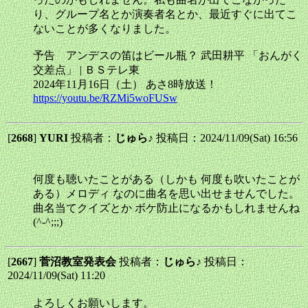
り、グループ名とか演奏者名とか、最近すぐに出てこ
ないことが多くなりました。
予告 アンデスの笛はビール瓶？ 武田耕平 「おんがく
交差点」 | ＢＳテレ東
2024年11月16日（土） あさ8時放送！
https://youtu.be/RZMi5woFUSw
[
2668
]
YURI
投稿者：
じゅら♪
投稿日：2024/11/09(Sat) 16:56
何度も聴いたことがある（しかも 何度も吹いたことが
ある）メロディ なのに曲名を思い出せませんでした。
曲名当てクイズとか ボケ防止になるかもしれませんね
(^-^;;;)
[
2667
]
菅沼教室発表会
投稿者：
じゅら♪
投稿日：
2024/11/09(Sat) 11:20
よろしくお願いします。