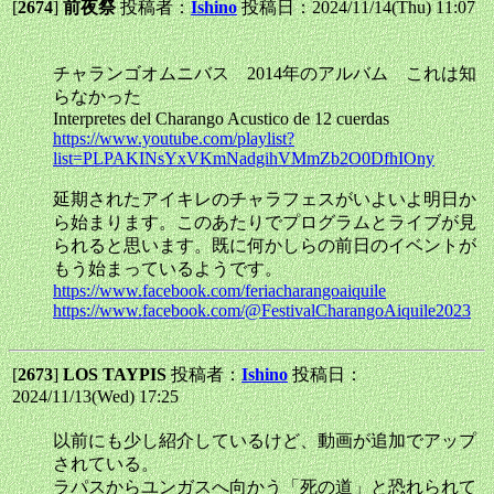
[
2674
]
前夜祭
投稿者：
Ishino
投稿日：2024/11/14(Thu) 11:07
チャランゴオムニバス 2014年のアルバム これは知
らなかった
Interpretes del Charango Acustico de 12 cuerdas
https://www.youtube.com/playlist?
list=PLPAKINsYxVKmNadgihVMmZb2O0DfhIOny
延期されたアイキレのチャラフェスがいよいよ明日か
ら始まります。このあたりでプログラムとライブが見
られると思います。既に何かしらの前日のイベントが
もう始まっているようです。
https://www.facebook.com/feriacharangoaiquile
https://www.facebook.com/@FestivalCharangoAiquile2023
[
2673
]
LOS TAYPIS
投稿者：
Ishino
投稿日：
2024/11/13(Wed) 17:25
以前にも少し紹介しているけど、動画が追加でアップ
されている。
ラパスからユンガスへ向かう「死の道」と恐れられて