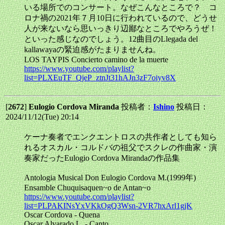
いる場所でのコンサート。なぜこんなところで？ コ
ロナ禍の2021年７月10日に行われているので、どうせ
人が来ないなら思いっきり辺鄙なところでやろうぜ！
といった感じなのでしょう。12曲目のLlegada del
kallawayaの緊迫感がたまりませんね。
LOS TAYPIS Concierto camino de la muerte
https://www.youtube.com/playlist?
list=PLXEuTF_QjeP_ztnJt31hAJn3zF7oiyv8X
[
2672
]
Eulogio Cordova Miranda
投稿者：
Ishino
投稿日：
2024/11/12(Tue) 20:14
ケーナ奏者でエンクエントロスの共作者としても知ら
れるオスカル・コルドバの祖父でスクレの作曲家・演
奏家だったEulogio Cordova Mirandaの作品集
Antologia Musical Don Eulogio Cordova M.(1999年)
Ensamble Chuquisaquen~o de Antan~o
https://www.youtube.com/playlist?
list=PLPAKINsYxVKkOgQ3Wsn-2VR7hxArl1gjK
Oscar Cordova - Quena
Oscar Alvarado L. - Canto