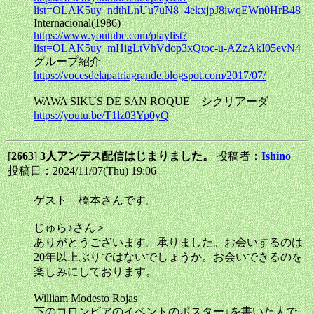
list=OLAK5uy_ndthLnUu7uN8_4ekxjpJ8iwqEWn0HrB48
Internacional(1986)
https://www.youtube.com/playlist?
list=OLAK5uy_mHigLtVhVdop3xQtoc-u-AZzAkI05evN4
グループ紹介
https://vocesdelapatriagrande.blogspot.com/2017/07/
WAWA SIKUS DE SAN ROQUE シクリアーダ
https://youtu.be/T1lz03Yp0yQ
[
2663
]
3人アンデス配信はじまりました。
投稿者：
Ishino
投稿日：2024/11/07(Thu) 19:06
ゲスト 橋本さんです。
じゅら♪さん＞
ありがとうございます。承りました。お会いするのは
20年以上ぶりではないでしょうか。お会いできるのを
楽しみにしております。
William Modesto Rojas
下のコロンビアのイベントのポスター↓を書いた人で