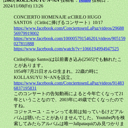
[
2665
]
KOLLASUYU N~AN
投稿者：
Ishino
投稿日：
2024/11/08(Fri) 13:26
CONCIERTO HOMENAJE a:CIRILO HUGO
SANTOS（Ciriloに捧げるコンサート）10/17
https://www.facebook.com/ConciertosenLaPaz/videos/29688
56979919002
https://www.facebook.com/100005791546201/videos/905159
027811888
https://www.facebook.com/watch/?v=1066194994947525
Cirilo(Hugo Santos)は以前書き込み[2565]でも触れたこ
とがあります。
1954年7月21日オルロ生まれ。22歳の時に
KOLLASUYU N~ANを設立。
https://www.facebook.com/ConciertosenLaPaz/videos/91483
6837195831
このコンサートの告知動画によると今年亡くなって21
年ということなので、2003年に49歳で亡くなったので
すね。
コジャスーユ・ニャンって名前は知っているけどアル
バムは聴いたことがありませんでした。Youtube内を検
索してみたらアルバムは唯一Jallpataquiのみ見つかりま