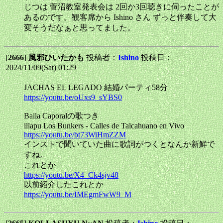
じつは 菅沼教室発表会は 2回か3回聴きに伺ったことが
あるのです。観客席から Ishino さん ずっと伴奏して大
変そうだなぁと思ってました。
[
2666
]
風邪ひいたかも
投稿者：
Ishino
投稿日：
2024/11/09(Sat) 01:29
JACHAS EL LEGADO 結婚パーティ58分
https://youtu.be/oUxs9_sYBS0
Baila Caporalの歌つき
illapu Los Bunkers - Calles de Talcahuano en Vivo
https://youtu.be/bt73WiHmZZM
インストで聞いていた曲に歌詞がつくとなんか新鮮で
すね。
これとか
https://youtu.be/X4_Ck4sjv48
以前紹介したこれとか
https://youtu.be/IMEgmFwW9_M