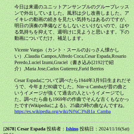
今日は来週のユニットアンサンブルのグループレッス
ンで外出していました。風邪は少し改善しました。ア
イキレの動画の続きを見たい気持ちはあるのですが、
明日の演奏の準備などもしないといけないので、はや
る気持ちを抑えて、週明けに見ようと思います。下の
動画についてだけ、補足します。
Vicente Vargas（カント・スールのおっさん懐かし
い）,Claudia Campos,Alfredo Coca,Cesar Espada,Rosario
Peredo,Luciel Izumi,Graciel（書き込み[2192]で紹
介）,Maria Jose,Carlos Gutierrez,Farid Berrios
Cesar Espadaについて調べたら1944年3月9日生まれだそ
うで、今年まだ80歳でした。Nin~a Cambaが昔の曲と
いうイメージが強くて過去の人というイメージでし
た。調べたら曲も1969年の作曲でそんな古くもなかっ
たです(Wikipediaによる)。25歳の時の曲なんですね。
https://es.wikipedia.org/wiki/Ni%C3%B1a_Camba
[
2678
]
Cesar Espada
投稿者：
Ishino
投稿日：2024/11/16(Sat)