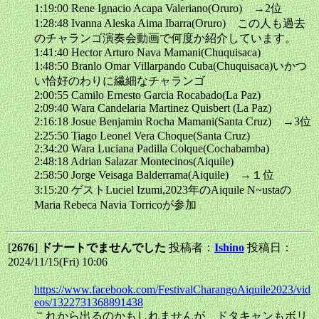
1:19:00 Rene Ignacio Acapa Valeriano(Oruro) →2位
1:28:48 Ivanna Aleska Aima Ibarra(Oruro) この人も過去
のチャランゴ演奏会動画で何度か紹介しています。
1:41:40 Hector Arturo Nava Mamani(Chuquisaca)
1:48:50 Branlo Omar Villarpando Cuba(Chuquisaca)いかつ
い恰好のわりに繊細なチャランゴ
2:00:55 Camilo Ernesto Garcia Rocabado(La Paz)
2:09:40 Wara Candelaria Martinez Quisbert (La Paz)
2:16:18 Josue Benjamin Rocha Mamani(Santa Cruz) →3位
2:25:50 Tiago Leonel Vera Choque(Santa Cruz)
2:34:20 Wara Luciana Padilla Colque(Cochabamba)
2:48:18 Adrian Salazar Montecinos(Aiquile)
2:58:50 Jorge Veisaga Balderrama(Aiquile) →１位
3:15:20 ゲストLuciel Izumi,2023年のAiquile N~ustaの
Maria Rebeca Navia Torricoが参加
[
2676
]
ドナートでませんでした
投稿者：
Ishino
投稿日：
2024/11/15(Fri) 10:06
https://www.facebook.com/FestivalCharangoAiquile2023/vid
eos/1322731368891438
これから出るのかもしれませんが、ドタキャンもボリ