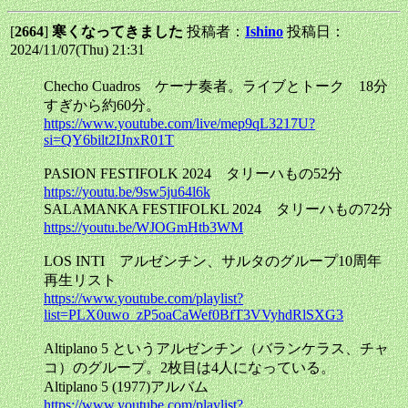
[
2664
]
寒くなってきました
投稿者：
Ishino
投稿日：
2024/11/07(Thu) 21:31
Checho Cuadros ケーナ奏者。ライブとトーク 18分
すぎから約60分。
https://www.youtube.com/live/mep9qL3217U?
si=QY6bilt2IJnxR01T
PASION FESTIFOLK 2024 タリーハもの52分
https://youtu.be/9sw5ju64l6k
SALAMANKA FESTIFOLKL 2024 タリーハもの72分
https://youtu.be/WJOGmHtb3WM
LOS INTI アルゼンチン、サルタのグループ10周年
再生リスト
https://www.youtube.com/playlist?
list=PLX0uwo_zP5oaCaWef0BfT3VVyhdRlSXG3
Altiplano 5 というアルゼンチン（バランケラス、チャ
コ）のグループ。2枚目は4人になっている。
Altiplano 5 (1977)アルバム
https://www.youtube.com/playlist?