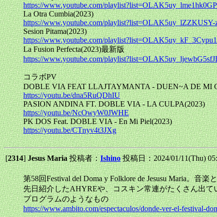
https://www.youtube.com/playlist?list=OLAK5uy_lme1h
La Otra Cumbia(2023)
https://www.youtube.com/playlist?list=OLAK5uy_lZZ
Sesion Pitama(2023)
https://www.youtube.com/playlist?list=OLAK5uy_kF_3C
La Fusion Perfecta(2023)最新版
https://www.youtube.com/playlist?list=OLAK5uy_ljewbG
コラボPV
DOBLE VIA FEAT LLAJTAYMANTA - DUEN~A DE MI 
https://youtu.be/dna5RuQDhIU
PASION ANDINA FT. DOBLE VIA - LA CULPA(2023)
https://youtu.be/NcOwyW0JWHE
PK DOS Feat. DOBLE VIA - En Mi Piel(2023)
https://youtu.be/CTnyv4t3JXg
[
2314
]
Jesus Maria
投稿者：
Ishino
投稿日：2024/01/11(Thu) 05
第58回Festival del Doma y Folklore de Jes
先日紹介したAHYREや、コスキン常連がたくさん出て
プログラムのようなもの
https://www.ambito.com/espectaculos/donde-ver-el-festival-do