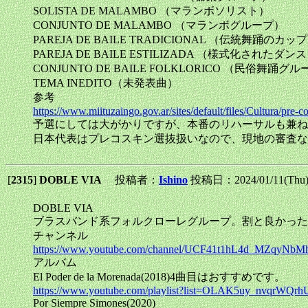
SOLISTA DE MALAMBO （マランボソリスト）
CONJUNTO DE MALAMBO （マランボグループ）
PAREJA DE BAILE TRADICIONAL （伝統舞踊のカッ
PAREJA DE BAILE ESTILIZADA （様式化されたダ
CONJUNTO DE BAILE FOLKLORICO （民俗舞踊グ
TEMA INEDITO（未発表曲）
参考
https://www.miituzaingo.gov.ar/sites/default/files
予選にしては大がかりですが、本番のリハーサルも兼ね
日本代表はプレコスキン選抜扱いなので、現地の審査な
[
2315
]
DOBLE VIA
投稿者：
Ishino
投稿日：2024/01/11(Thu)
DOBLE VIA
ブラスバンド系フォルクローレグループ。割と良かった
チャンネル
https://www.youtube.com/channel/UCF41t1hL4d_MZqyNbM
アルバム
El Poder de la Morenada(2018)4曲目はおすすめです。
https://www.youtube.com/playlist?list=OLAK5uy_nvq
Por Siempre Simones(2020)