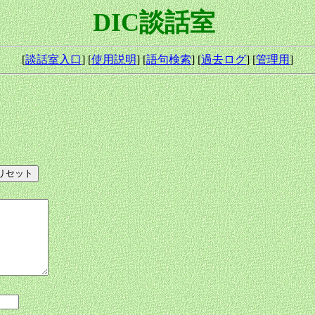
DIC談話室
[
談話室入口
] [
使用説明
] [
語句検索
] [
過去ログ
] [
管理用
]