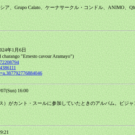
rupo Calato、ケーナサークル・コンドル、ANIMO、Q
24年1月6日
l charango "Ernesto cavour Aramayo")
772208794
54386111
t=a.387792776884046
7(Sun) 16:00
クラ・トーレス）がカント・スールに参加していたときのアルバム。ビジ
19:21