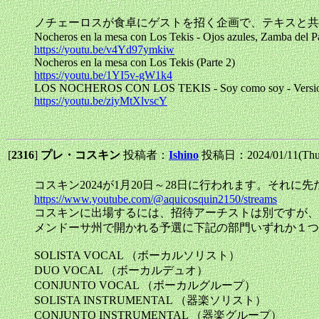
ノチェーロスが食卓にゲストを招く企画で、テキスと共
Nocheros en la mesa con Los Tekis - Ojos azules, Zamba del 
https://youtu.be/v4Yd97ymkiw
Nocheros en la mesa con Los Tekis (Parte 2)
https://youtu.be/1YI5v-gW1k4
LOS NOCHEROS CON LOS TEKIS - Soy como soy - Version
https://youtu.be/ziyMtXlvscY
[
2316
]
プレ・コスキン
投稿者：
Ishino
投稿日：2024/01/11(Thu
コスキン2024が1月20日～28日に行われます。そ
https://www.youtube.com/@aquicosquin2150/streams
コスキンに出場するには、招待アーチストは別ですが、
メンドーサ州で開かれる予選に下記の部門いずれか１つ
SOLISTA VOCAL （ボーカルソリスト）
DUO VOCAL （ボーカルデュオ）
CONJUNTO VOCAL （ボーカルグループ）
SOLISTA INSTRUMENTAL （器楽ソリスト）
CONJUNTO INSTRUMENTAL （器楽グループ）