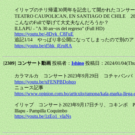
イリャプのチリ帰還30周年を記念して開かれたコンサー
TEATRO CAUPOLICAN, EN SANTIAGO DE CHILE 
こんなのFullで挙げて大丈夫なんだろうか？
ILLAPU - "A 30 an~os del regreso" (Full HD)
https://youtu.be/-8Dvk_C8FuE
追記1/14 やっぱり非公開になってしまったので別の
https://youtu.be/d5hk_jEruRA
[
2309
]
コンサート動画
投稿者：
Ishino
投稿日：2024/01/04(Thu
カラマルカ コンサート2023年9月29日 コチャバンバ KU
https://youtu.be/xFENPBDohqo
ニュース記事
https://www.opinion.com.bo/articulo/ramona/kala-marka-lle
イリャプ コンサート2023年9月17日チリ、コキンボ Pampill
Illapu - Pampilla Coquimbo
https://youtu.be/1zEo1_vIaNs