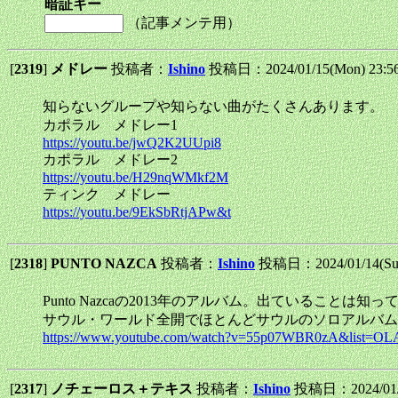
暗証キー
（記事メンテ用）
[
2319
]
メドレー
投稿者：
Ishino
投稿日：2024/01/15(Mon) 23:
知らないグループや知らない曲がたくさんあります。
カポラル メドレー1
https://youtu.be/jwQ2K2UUpi8
カポラル メドレー2
https://youtu.be/H29nqWMkf2M
ティンク メドレー
https://youtu.be/9EkSbRtjAPw&t
[
2318
]
PUNTO NAZCA
投稿者：
Ishino
投稿日：2024/01/14(Su
Punto Nazcaの2013年のアルバム。出ている
サウル・ワールド全開でほとんどサウルのソロアルバム
https://www.youtube.com/watch?v=55p07WBR0zA&list=
[
2317
]
ノチェーロス＋テキス
投稿者：
Ishino
投稿日：2024/01/1