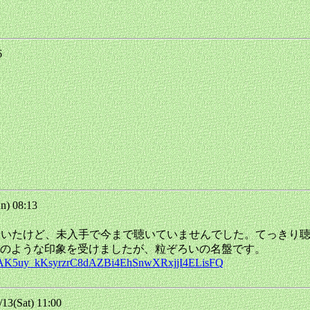
56
n) 08:13
ことは知っていたけど、未入手で今まで聴いていませんでした。てっ
のような印象を受けましたが、粒ぞろいの名盤です。
OLAK5uy_kKsyrzrC8dAZBi4EhSnwXRxjjI4ELisFQ
3(Sat) 11:00