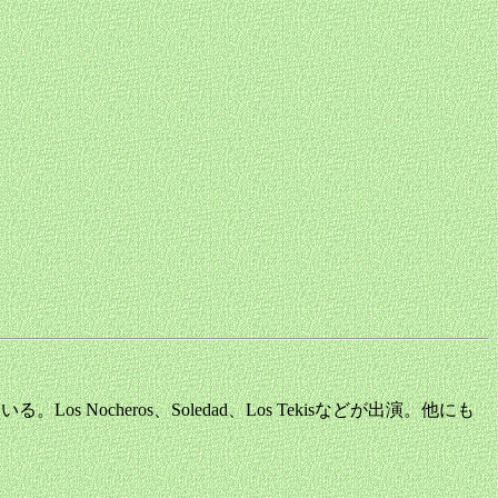
ている。Los Nocheros、Soledad、Los Tekisなどが出演。他にも