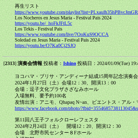
再生リスト
https://www.youtube.com/playlist?list=PLxaulh35hPBvcJ
Los Nocheros en Jesus Maria - Festival Pais 2024
https://youtu.be/_hoFkJFtL5c
Los Tekis - Festival Pais
https://www.youtube.com/live/7OoKuS9QCCA
Soledad en Jesus Maria - Festival Pais 2024
https://youtu.be/O7Ka0Cj2SJQ
[
2313
]
演奏会情報
投稿者：
Ishino
投稿日：2024/01/09(Tue) 19
ヨコハマ・ブリサ・アンディーナ結成15周年記念演奏会
2024年1月27日（土）会場12：30、開演13：00
会場：逗子文化プラザさざなみホール
入場無料、要予約100名
友情出演：アニモ、Qhapaq N~an、ビエントス・アル
https://www.facebook.com/photo/?fbid=3554685738113045&
第11回八王子フォルクローレフェスタ
2024年2月24日（土） 開場12：20、開演12：30
会場 北野市民センター８Fホール