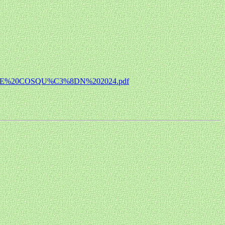
-%20PRE%20COSQU%C3%8DN%202024.pdf