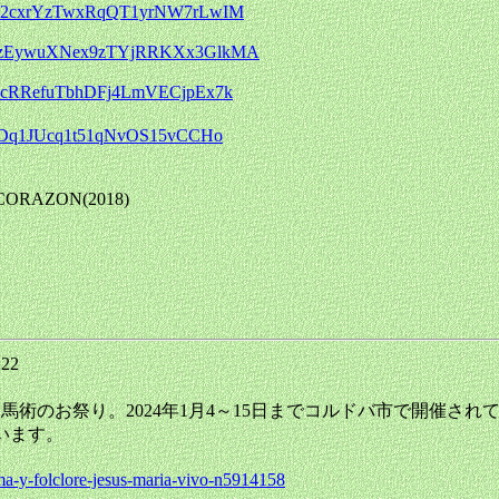
k0GP2cxrYzTwxRqQT1yrNW7rLwIM
KUSY-zEywuXNex9zTYjRRKXx3GlkMA
ypu1cRRefuTbhDFj4LmVECjpEx7k
5sfJDq1JUcq1t51qNvOS15vCCHo
CORAZON(2018)
:22
usu Maria。音楽と馬術のお祭り。2024年1月4～15日までコルドバ市で開催され
います。
ma-y-folclore-jesus-maria-vivo-n5914158