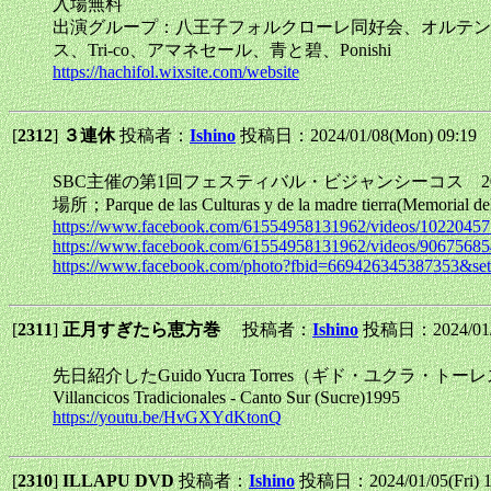
入場無料
出演グループ：八王子フォルクローレ同好会、オルテンシア、G
ス、Tri-co、アマネセール、青と碧、Ponishi
https://hachifol.wixsite.com/website
[
2312
]
３連休
投稿者：
Ishino
投稿日：2024/01/08(Mon) 09:19
SBC主催の第1回フェスティバル・ビジャンシーコス 20
場所；Parque de las Culturas y de la madre tierra(Memorial de
https://www.facebook.com/61554958131962/videos/1022045
https://www.facebook.com/61554958131962/videos/9067568
https://www.facebook.com/photo?fbid=669426345387353&se
[
2311
]
正月すぎたら恵方巻
投稿者：
Ishino
投稿日：2024/01/0
先日紹介したGuido Yucra Torres（ギド・ユ
Villancicos Tradicionales - Canto Sur (Sucre)1995
https://youtu.be/HvGXYdKtonQ
[
2310
]
ILLAPU DVD
投稿者：
Ishino
投稿日：2024/01/05(Fri) 