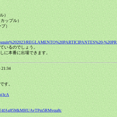
プル）
ンス カップル）
ループ）
/Cultura/pre-cosquin%202023/REGLAMENTO%20PARTICIPANTES%20
ているのでしょう。
しに本番に出場できます。
 21:34
です。
hj3cA
rWQrhU4fAg85MkMHUAvTPm5RMvqu8c