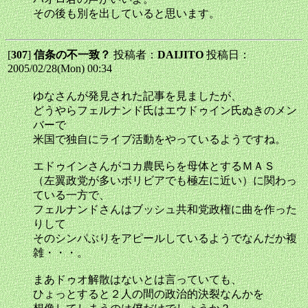
その後も別を出していると思います。
[
307
]
信条の不一致？
投稿者：
DAIJITO
投稿日：
2005/02/28(Mon) 00:34
ゆなさんが発見された記事を見ましたが、
どうやらフェルナンド氏はエウドゥイン氏ぬきのメン
バーで
米国で独自にライブ活動をやっているようですね。
エドゥインさんがコカ農民らを母体とするＭＡＳ
（左翼政党が多いボリビアでも極左に近い）に関わっ
ている一方で、
フェルナンドさんはブッシュ共和党政権に曲を作った
りして
そのシンパぶりをアピールしているようでなんだか複
雑・・・。
まあドゥオ解散はないとは言っていても、
ひょっとすると２人の間の政治的決裂なんかを