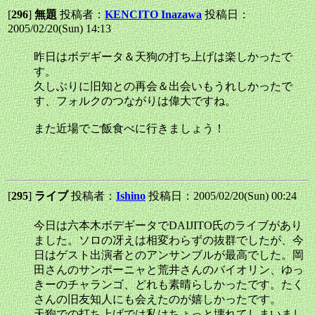
[
296
]
無題
投稿者：
KENCITO Inazawa
投稿日：
2005/02/20(Sun) 14:13
昨日はボデギータ＆天狗の打ち上げは楽しかったで
す。
久しぶりに旧知との再会＆出会いもうれしかったで
す、フォルクのつながりは偉大ですね。
また近場でご飯食べに行きましょう！
[
295
]
ライブ
投稿者：
Ishino
投稿日：2005/02/20(Sun) 00:24
今日は六本木ボデギータでDAIJITO氏のライブがあり
ました。ソロの冴えは相変わらずの抜群でしたが、今
日はゲスト出演者とのアンサンブルが最高でした。岡
田さんのサンポーニャと荒井さんのバイオリン、ゆっ
きーのチャランゴ、どれも素晴らしかったです。たく
さんの旧友知人にも会えたのが嬉しかったです。
天狗での打ち上げでは私はちょっと壊れてしまいまし