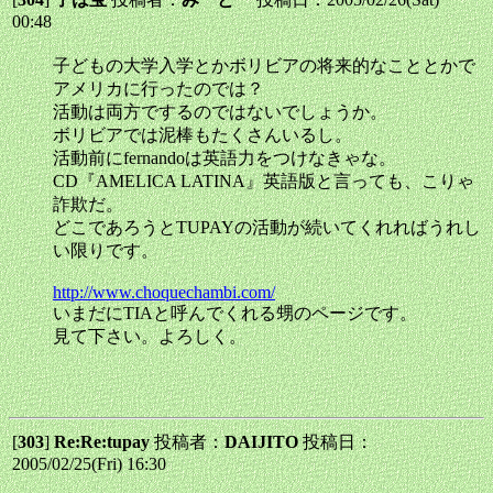
00:48
子どもの大学入学とかボリビアの将来的なこととかで
アメリカに行ったのでは？
活動は両方でするのではないでしょうか。
ボリビアでは泥棒もたくさんいるし。
活動前にfernandoは英語力をつけなきゃな。
CD『AMELICA LATINA』英語版と言っても、こりゃ
詐欺だ。
どこであろうとTUPAYの活動が続いてくれればうれし
い限りです。
http://www.choquechambi.com/
いまだにTIAと呼んでくれる甥のページです。
見て下さい。よろしく。
[
303
]
Re:Re:tupay
投稿者：
DAIJITO
投稿日：
2005/02/25(Fri) 16:30