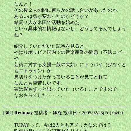
なんと！
その後２人の間に何らかの話し合いがあったのか、
あるいは気が変わったのかどうか？
結局２人が米国で活動を始めた、
という具体的な情報はないし、どうしてるんでしょう
ね？
紹介していただいた記事を見ると、
やはりボリビア国内での音楽産業の問題（不法コピー
や
芸術に対する支援一般の欠如）にトゥパイ（少なくと
もエドゥイン）が
見切りをつけたがっていることが見てとれて
なんとも重苦しいです。
実は僕もずっと思っていた（いる）ことですので、
なおさらでした・・・。
[
302
]
Re:tupay
投稿者：
ゆな
投稿日：2005/02/25(Fri) 04:00
TUPAYって、今は2人ともアメリカなのでは？