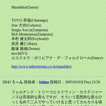
Masahiko(Quena)
TOYO 草薙(Charango)
Jose 犬伏(Guitarra)
Sergio Aucca(Zampona)
Ilich Montesinos(Zampona)
木村 健太郎(Keyboard)
高井 庸仁(Bass)
飯塚 雅雄(Drums)
inochi(VJ)
エスクエラ・ボリビアナ・デ・フォルクロール(Dance)
http://www.tallerserrano.co.jp/masahiko/
[
311
]
う～ん
投稿者：
Ishino
投稿日：2005/03/03(Thu) 23:50
フェルナンド・トリーコとエドウィン・カステジャー
ノスは音楽的な面もですが、そういう思想的な面もひ
っくるめて二人でやっていけると思ってカルカスを抜