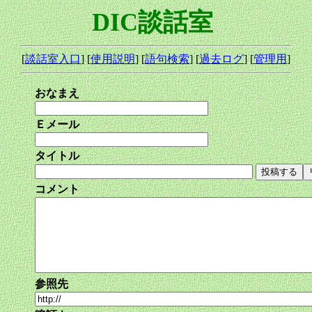
DIC談話室
[
談話室入口
] [
使用説明
] [
語句検索
] [
過去ログ
] [
管理用
]
おなまえ
Ｅメール
タイトル
コメント
参照先