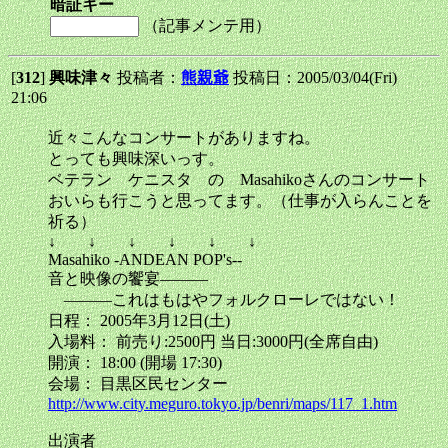
暗証キー
（記事メンテ用）
[
312
]
興味津々
投稿者：
熊親爺
投稿日：2005/03/04(Fri)
21:06
近々こんなコンサートがありますね。
とっても興味深いっす。
ベテラン ケニスタ の Masahikoさんのコンサート
おいらも行こうと思ってます。（仕事が入らんことを
祈る）
↓ ↓ ↓ ↓ ↓ ↓
Masahiko -ANDEAN POP's--
音と映像の饗宴―――
―――これはもはやフォルクローレではない！
日程： 2005年3月12日(土)
入場料： 前売り:2500円 当日:3000円(全席自由)
開演： 18:00 (開場 17:30)
会場： 目黒区民センター
http://www.city.meguro.tokyo.jp/benri/maps/117_1.htm
出演者