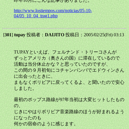
昨年10月にこんな記事がありました。
http://www.lostiempos.com/noticias/05-10-
04/05_10_04_trag1.php
[
301
]
tupay
投稿者：
DAIJITO
投稿日：2005/02/25(Fri) 03:13
TUPAYといえば、フェルナンド・トリーコさんが
ずっとアメリカ（奥さんの国）に滞在しているので
活動は当分休止かな？と思っていたのですが、
この間の９月初旬にコチャンバンバでエドウィンさん
に出会ったときに、
まもなくボリビアに戻ってくるよ、と聞いたので安心
しました。
最初のポップス路線が97年当初は大変ヒットしたもの
の、
じきにやはりボリビア音楽路線のほうが好まれるよう
になったのも
何かの宿命のように感じます。