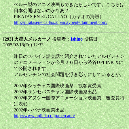
ペルー製のアニメ映画もできたらしいです。こちらは
日本公開はないのかなあ？
PIRATAS EN EL CALLAO（カヤオの海賊）
http://piratasenelcallao.alpamayoentertainment.com/
[
293
]
火星人メルカーノ
投稿者：
Ishino
投稿日：
2005/02/18(Fri) 12:33
昨日のスペイン語会話で紹介されていたアルゼンチン
のアニメーションが今月２６日から渋谷UPLINK Xに
て公開されます。
アルゼンチンの社会問題を浮き彫りにしているとか。
2002年シッチェス国際映画祭 観客賞受賞
2002年サンセバスチャン国際映画祭出品
2002年アヌシー国際アニメーション映画祭 審査員特
別表彰
2002年ハバナ映画祭出品
http://www.uplink.co.jp/mercano/