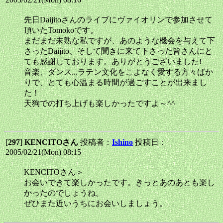
先日Daijitoさんのライブにヴァイオリンで参加させて
頂いたTomokoです。
まだまだ未熟な私ですが、あのような機会を与えて下
さったDaijito、そして聞きに来て下さった皆さんにと
ても感謝しております。ありがとうございました!
音楽、ダンス...ラテン文化をこよなく愛する方々ばか
りで、とても心温まる時間が過ごすことが出来まし
た！
天狗での打ち上げも楽しかったですよ～^^
[
297
]
KENCITOさん
投稿者：
Ishino
投稿日：
2005/02/21(Mon) 08:15
KENCITOさん＞
お会いできて楽しかったです。きっとあのあとも楽し
かったのでしょうね。
ぜひまた近いうちにお会いしましょう。