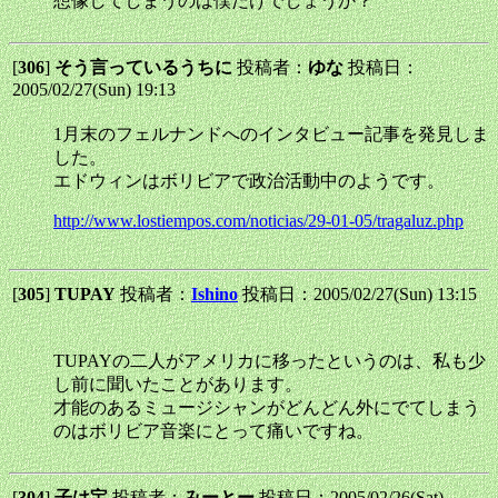
想像してしまうのは僕だけでしょうか？
[
306
]
そう言っているうちに
投稿者：
ゆな
投稿日：
2005/02/27(Sun) 19:13
1月末のフェルナンドへのインタビュー記事を発見しま
した。
エドウィンはボリビアで政治活動中のようです。
http://www.lostiempos.com/noticias/29-01-05/tragaluz.php
[
305
]
TUPAY
投稿者：
Ishino
投稿日：2005/02/27(Sun) 13:15
TUPAYの二人がアメリカに移ったというのは、私も少
し前に聞いたことがあります。
才能のあるミュージシャンがどんどん外にでてしまう
のはボリビア音楽にとって痛いですね。
[
304
]
子は宝
投稿者：
みーとー
投稿日：2005/02/26(Sat)