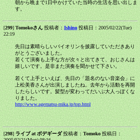
朝から晩まで1日中かけていた当時の生活を思い出しま
す。
[
299
]
Tomokoさん
投稿者：
Ishino
投稿日：2005/02/22(Tue)
22:19
先日は素晴らしいバイオリンを披露していただきあり
がとうございました。
若くて演奏も上手な方が次々と出てきて、おじさんは
嬉しいです。是非また演奏を聞かせて下さい。
若くて上手といえば、先日の「題名のない音楽会」に
上松美香さんが出演しましたね。去年から活動を再開
したらしいです。髪型が変わってだいぶ大人っぽくな
りました。
http://www.agematsu-mika.jp/top.html
[
298
]
ライブ at ボデギーダ
投稿者：
Tomoko
投稿日：
2005/02/21(Mon) 08:16