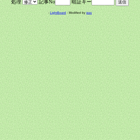
処理
記事No
暗証キー
-
LightBoard
- Modified by
isso