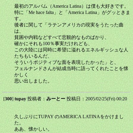
最初のアルバム（America Latina）は僕も大好きです。
特に「Me hace falta」と「America Latina」がグッときま
す。
後者に関して「ラテンアメリカの現実をうたった曲
は、
貧困や内戦などすべて悲観的なものばかり、
確かにそれも100％事実だけれども、
この大陸には同時に希望に溢れるエネルギッシュな人
たちもいるんだ、
そういうポジティブな面を表現したかった」と、
フェルナンドさんが結成当時に語ってくれたことを懐
かしく
思い出しました。
[
300
]
tupay
投稿者：
みーとー
投稿日：2005/02/25(Fri) 00:20
久しぶりにTUPAY のAMERICA LATINAをかけまし
た。
ああ、懐かしい。