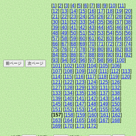
[
1
] [
2
] [
3
] [
4
] [
5
] [
6
] [
7
] [
8
] [
9
] [
10
] [
11
]
[
12
] [
13
] [
14
] [
15
] [
16
] [
17
] [
18
] [
19
] [
20
]
[
21
] [
22
] [
23
] [
24
] [
25
] [
26
] [
27
] [
28
] [
29
]
[
30
] [
31
] [
32
] [
33
] [
34
] [
35
] [
36
] [
37
] [
38
]
[
39
] [
40
] [
41
] [
42
] [
43
] [
44
] [
45
] [
46
] [
47
]
[
48
] [
49
] [
50
] [
51
] [
52
] [
53
] [
54
] [
55
] [
56
]
[
57
] [
58
] [
59
] [
60
] [
61
] [
62
] [
63
] [
64
] [
65
]
[
66
] [
67
] [
68
] [
69
] [
70
] [
71
] [
72
] [
73
] [
74
]
[
75
] [
76
] [
77
] [
78
] [
79
] [
80
] [
81
] [
82
] [
83
]
[
84
] [
85
] [
86
] [
87
] [
88
] [
89
] [
90
] [
91
] [
92
]
[
93
] [
94
] [
95
] [
96
] [
97
] [
98
] [
99
] [
100
]
[
101
] [
102
] [
103
] [
104
] [
105
] [
106
]
[
107
] [
108
] [
109
] [
110
] [
111
] [
112
] [
113
]
[
114
] [
115
] [
116
] [
117
] [
118
] [
119
] [
120
]
[
121
] [
122
] [
123
] [
124
] [
125
] [
126
]
[
127
] [
128
] [
129
] [
130
] [
131
] [
132
]
[
133
] [
134
] [
135
] [
136
] [
137
] [
138
]
[
139
] [
140
] [
141
] [
142
] [
143
] [
144
]
[
145
] [
146
] [
147
] [
148
] [
149
] [
150
]
[
151
] [
152
] [
153
] [
154
] [
155
] [
156
]
[157]
[
158
] [
159
] [
160
] [
161
] [
162
]
[
163
] [
164
] [
165
] [
166
] [
167
] [
168
]
[
169
] [
170
] [
171
] [
172
]