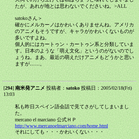
たが、あれが地とは思わないでくださいね。>ALL
satokoさん＞
確かにメルカーノはかわいくありませんね。アメリカ
のアニメもそうですが、キャラがかわいくないものが
多いですよね。
個人的にはカートゥン・カートゥン系と分類していま
す。日本のような「萌え文化」というのがないのでし
ょうね。まあ、最近の萌えだけアニメもどうかと思い
ますが……。
[
294
]
南米発アニメ
投稿者：
satoko
投稿日：2005/02/18(Fri)
13:03
私も昨日スペイン語会話で見てさがしてしまいまし
た。
mercano el marciano 公式ＨＰ
http://www.mercanoelmarciano.com/home.html
それにしても・・・かわいくない・・・