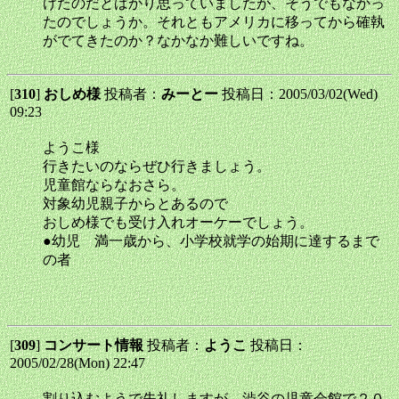
けたのだとばかり思っていましたが、そうでもなかっ
たのでしょうか。それともアメリカに移ってから確執
がでてきたのか？なかなか難しいですね。
[
310
]
おしめ様
投稿者：
みーとー
投稿日：2005/03/02(Wed)
09:23
ようこ様
行きたいのならぜひ行きましょう。
児童館ならなおさら。
対象幼児親子からとあるので
おしめ様でも受け入れオーケーでしょう。
●幼児 満一歳から、小学校就学の始期に達するまで
の者
[
309
]
コンサート情報
投稿者：
ようこ
投稿日：
2005/02/28(Mon) 22:47
割り込むようで失礼しますが、渋谷の児童会館で２０