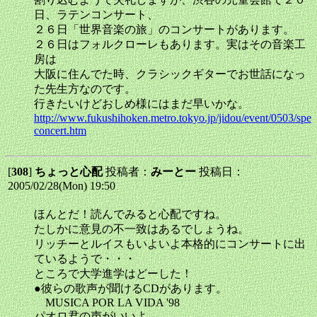
日、ラテンコンサート、
２６日「世界音楽の旅」のコンサートがあります。
２６日はフォルクローレもあります。実はその音楽工
房は
大阪に住んでた時、クラシックギターでお世話になっ
た先生方なのです。
行きたいけどおしめ様にはまだ早いかな。
http://www.fukushihoken.metro.tokyo.jp/jidou/event/0503/spe
concert.htm
[
308
]
ちょっと心配
投稿者：
みーとー
投稿日：
2005/02/28(Mon) 19:50
ほんとだ！読んでみると心配ですね。
たしかに意見の不一致はあるでしょうね。
リッチーとルイスもいよいよ本格的にコンサートに出
ているようで・・・
ところで大学進学はどーした！
●彼らの歌声が聞けるCDがあります。
MUSICA POR LA VIDA '98
パオロ君の声がいいよ。