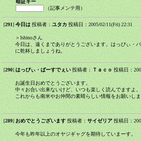
暗証キー
（記事メンテ用）
[
291
]
今日は
投稿者：
ユタカ
投稿日：2005/02/11(Fri) 22:31
＞Ishinoさん
今日は、遠くまでありがとうございます。はっぴぃ・バ
に乾杯しましょうね。
[
290
]
はっぴぃ・ばーすでぇい
投稿者：
Ｔａｃｏ
投稿日：2005/0
お誕生日おめでとうございます。
中々お合い出来ないけど、いつも楽しく読んでますよ。
これからも南米やお仲間の素晴らしい情報をお願いしま
[
289
]
おめでとうございます
投稿者：
サイゼリア
投稿日：2005/0
今年も昨年以上のオヤジギャグを期待していまーす。