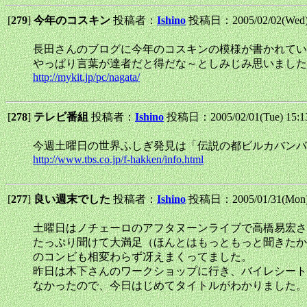
[
279
]
今年のコスキン
投稿者：
Ishino
投稿日：2005/02/02(Wed)
長田さんのブログに今年のコスキンの模様が書かれてい
やっぱり言葉が達者だと得だな～としみじみ思いました
http://mykit.jp/pc/nagata/
[
278
]
テレビ番組
投稿者：
Ishino
投稿日：2005/02/01(Tue) 15:
今週土曜日の世界ふしぎ発見は「伝説の都ビルカバンバ
http://www.tbs.co.jp/f-hakken/info.html
[
277
]
良い週末でした
投稿者：
Ishino
投稿日：2005/01/31(Mon)
土曜日はノチェーロのアフタヌーンライブで高橋易宏さ
たっぷり聞けて大満足（ほんとはもっともっと聞きたか
のコンビも相変わらず冴えまくってました。
昨日は木下さんのワークショップに行き、バイレシートのリズ
なかったので、今日はじめてタイトルがわかりました。