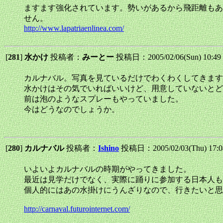
ますます強化されています。勢いがあるから飛距離もあ
せん。
http://www.lapatriaenlinea.com/
[
281
]
水かけ
投稿者：
みーとー
投稿日：2005/02/06(Sun) 10:4
カルナバル。写真を見ているだけでわくわくしてきます
水かけはその気でいればいいけど、用意していないとど
前は泡のようなスプレーもやっていました。
今はどうなのでしょうか。
[
280
]
カルナバル
投稿者：
Ishino
投稿日：2005/02/03(Thu) 17:
いよいよカルナバルの時期がやってきました。
最近は見学だけでなく、実際に踊りに参加する日本人も
個人的にはあの水掛けにうんざりなので、行きたいと思
http://carnaval.futurointernet.com/