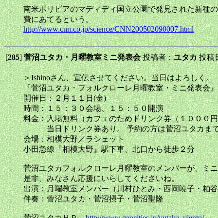
南米ボリビアのマディディ国立公園で発見された新種の
費にあてるという。
http://www.cnn.co.jp/science/CNN200502090007.html
[
285
]
菅沼ユタカ・月曜教室ミニ発表会
投稿者：
ユタカ
投稿日：
＞Ishinoさん、宣伝させてください。当日はよろしく。
『菅沼ユタカ・フォルクローレ月曜教室・ミニ発表会』
開催日：２月１１日(金)
時間：１５：３０会場、１５：５０開演
料金：入場無料（カフェのためドリンク券（１０００円
当日ドリンク券あり。 予約の方は菅沼ユタカまで
会場：相模大野／ラシェット
小田急線『相模大野』駅下車、北口から徒歩２分
菅沼ユタカフォルクローレ月曜教室のメンバーが、ミニ
是非、みなさん応援にいらしてくださいね。
出演：月曜教室メンバー（川村ひとみ・西岡暁子・粕谷
伴奏：菅沼ユタカ・菅沼摂子・菅沼聖隆
菅沼ユタカＨＰ
http://www.geocities.jp/yutaka_viento/