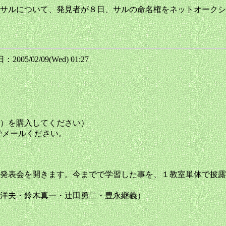
サルについて、発見者が８日、サルの命名権をネットオークシ
2005/02/09(Wed) 01:27
）を購入してください）
メールください。
発表会を開きます。今までで学習した事を、１教室単体で披露
洋夫・鈴木真一・辻田勇二・豊永継義）