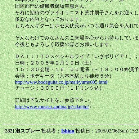
国際部門の優勝者保坂幸恵さん、
それに期待のヴァイオリニスト荒井朋子さんをお迎えし
多彩な内容となっております。
もちろんギターはホセ犬伏氏がいつも通り気合を入れて
そんなわけでみなさんのご来場を心からお待ちしていま
今後ともよろしく応援のほどお願いします。
ＤＡＩＪＩＴＯスペシャルライブ「いざボリビア！」；
日時；２００５年２月１９日（土）
１５：３０会場・１６：００開演（～１８：００終演予
会場；ボデギータ（六本木駅より徒歩５分）
http://www.bodeguita.co.jp/mall/yume005.html
チャージ；３０００円（１ドリンク込）
詳細は下記サイトをご参照下さい。
http://www.musica-andina.jp/~daijito/
）
[
282
]
泡スプレー
投稿者：
Ishino
投稿日：2005/02/06(Sun) 15: