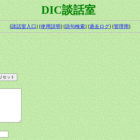
DIC談話室
[
談話室入口
] [
使用説明
] [
語句検索
] [
過去ログ
] [
管理用
]