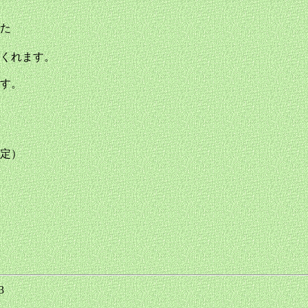
た
くれます。
す。
定）
23