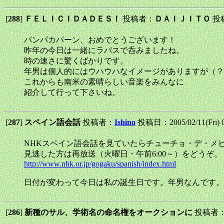
[
288
]
ＦＥＬＩＣＩＤＡＤＥＳ！
投稿者：
ＤＡＩＪＩＴＯ
投稿日
パンパカパーン、おめでとうございます！
昨年の今日は一緒にラパスで呑みましたね。
時の速さに驚くばかりです。
年男は個人的にはウハウハなイメージがありますが（？
これからも南米の素晴らしい音楽をみんなに
紹介して行って下さいね。
[
287
]
スペイン語会話
投稿者：
Ishino
投稿日：2005/02/11(Fri) 
NHKスペイン語会話を見ていたらチューチョ・デ・メ
見逃した方は再放送（火曜日・午前6:00～）をどうぞ。
http://www.nhk.or.jp/gogaku/spanish/index.html
日付が変わって今日は私の誕生日です。年男なんです。
[
286
]
新種のサル、学術名の命名権をオークションに
投稿者