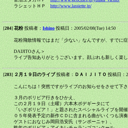
ラシェットＨＰ
http://www.lassiette.jp/
[
284
]
花粉
投稿者：
Ishino
投稿日：2005/02/08(Tue) 14:50
花粉飛散情報ではまだ「少ない」なんですが、すでに症
DAIJITOさん＞
ライブ告知ありがとうございます。顔ぶれも新しく楽し
[
283
]
２月１９日のライブ
投稿者：
ＤＡＩＪＩＴＯ
投稿日：2005
こんにちは！突然ですがライブのお知らせをさせて下さ
３月のボリビア行きをひかえ、
この２月１９日（土曜）六本木ボデギータにて
「いざボリビア！」と題されたスペシャルライブを開催
０５年発表予定の新作ＣＤに含まれる曲がいくつも演奏
ゲストにおなじみ岡田浩安氏（サンポーニャ）、
昨年のボリビア・アイキレチャランゴコンクール