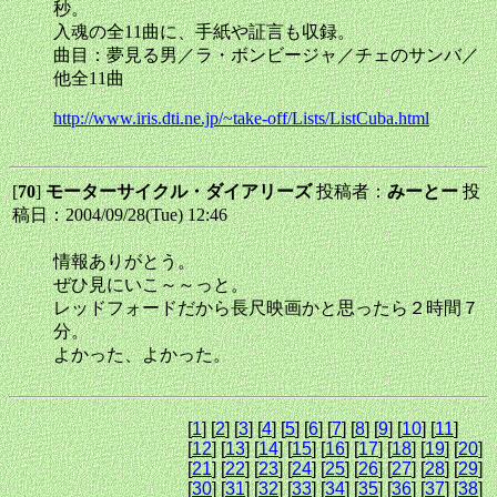
秒。
入魂の全11曲に、手紙や証言も収録。
曲目：夢見る男／ラ・ボンビージャ／チェのサンバ／
他全11曲
http://www.iris.dti.ne.jp/~take-off/Lists/ListCuba.html
[
70
]
モーターサイクル・ダイアリーズ
投稿者：
みーとー
投
稿日：2004/09/28(Tue) 12:46
情報ありがとう。
ぜひ見にいこ～～っと。
レッドフォードだから長尺映画かと思ったら２時間７
分。
よかった、よかった。
[
1
] [
2
] [
3
] [
4
] [
5
] [
6
] [
7
] [
8
] [
9
] [
10
] [
11
]
[
12
] [
13
] [
14
] [
15
] [
16
] [
17
] [
18
] [
19
] [
20
]
[
21
] [
22
] [
23
] [
24
] [
25
] [
26
] [
27
] [
28
] [
29
]
[
30
] [
31
] [
32
] [
33
] [
34
] [
35
] [
36
] [
37
] [
38
]