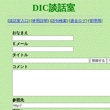
DIC談話室
[
談話室入口
] [
使用説明
] [
語句検索
] [
過去ログ
] [
管理用
]
おなまえ
Ｅメール
タイトル
コメント
参照先