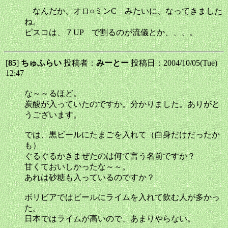
なんだか、オロ○ミンC みたいに、なってきました
ね。
ピスコは、７UP で割るのが流儀とか、、、。
[
85
]
ちゅふらい
投稿者：
みーとー
投稿日：2004/10/05(Tue)
12:47
な～～るほど。
炭酸が入っていたのですか。分かりました。ありがと
うございます。
では、黒ビールにたまごを入れて（白身だけだったか
も）
ぐるぐるかきまぜたのは何て言う名前ですか？
甘くておいしかったな～～。
あれは砂糖も入っているのですか？
ボリビアではビールにライムを入れて飲む人が多かっ
た。
日本ではライムが高いので、あまりやらない。