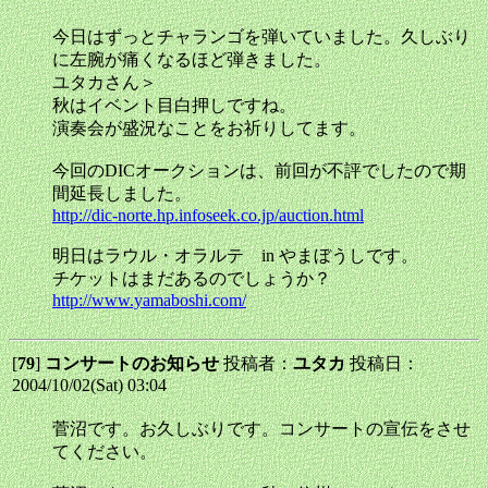
今日はずっとチャランゴを弾いていました。久しぶり
に左腕が痛くなるほど弾きました。
ユタカさん＞
秋はイベント目白押しですね。
演奏会が盛況なことをお祈りしてます。
今回のDICオークションは、前回が不評でしたので期
間延長しました。
http://dic-norte.hp.infoseek.co.jp/auction.html
明日はラウル・オラルテ in やまぼうしです。
チケットはまだあるのでしょうか？
http://www.yamaboshi.com/
[
79
]
コンサートのお知らせ
投稿者：
ユタカ
投稿日：
2004/10/02(Sat) 03:04
菅沼です。お久しぶりです。コンサートの宣伝をさせ
てください。