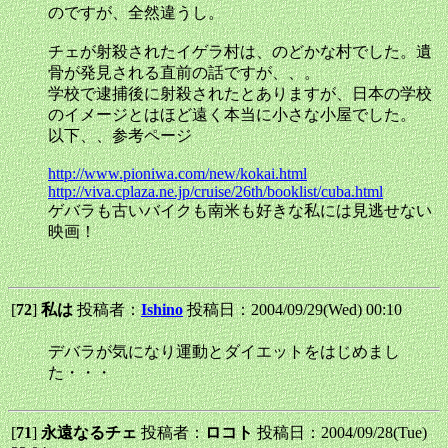
のですが、全然違うし。
チェが射殺されたイゲラ村は、のどかな村でした。遺
骨が発見される直前の話ですが、、。
学校で逮捕後に射殺されたとありますが、日本の学校
のイメージとはほど遠く本当に小さな小屋でした。
以下、、参考ページ
http://www.pioniwa.com/new/kokai.html
http://viva.cplaza.ne.jp/cruise/26th/booklist/cuba.html
ゲバラも古いバイクも南米も好きな私には見逃せない
映画！
[
72
]
私は
投稿者：
Ishino
投稿日：2004/09/29(Wed) 00:10
デバラが気になり運動とダイエットをはじめまし
た・・・
[
71
]
永遠なるチェ
投稿者：
ロコト
投稿日：2004/09/28(Tue)