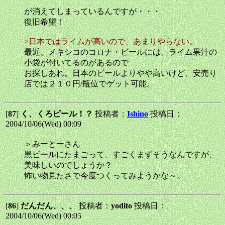
が消えてしまっているんですが・・・
復旧希望！
>日本ではライムが高いので、あまりやらない。
最近、メキシコのコロナ・ビールには、ライム果汁の
小袋が付いてるのがあるので
お探しあれ。日本のビールよりやや高いけど、安売り
店では２１０円/瓶位でゲット可能。
[
87
]
く、くろビール！？
投稿者：
Ishino
投稿日：
2004/10/06(Wed) 00:09
＞みーとーさん
黒ビールにたまごって、すごくまずそうなんですが、
美味しいのでしょうか？
怖い物見たさで今度つくってみようかな～。
[
86
]
だんだん、、、
投稿者：
yodito
投稿日：
2004/10/06(Wed) 00:05