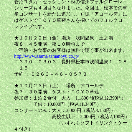
菅沼ユタカ・セッション・秋の信州フォルクローレ・
シリーズも４回目となりました。今回は、松本での車
坐コンサートを新たに追加し、戸隠『アコールデ』に
はゲストでＴＯＹＯ草薙さんを招いてのフォルクロー
レライブです。
★１０月２２日（金）場所：浅間温泉 玉之湯
夜８：４５開演 夜１０時頃まで
ご宿泊・お食事のお客様は無料で聴く事が出来ます。
http://www.asama-tamanoyu.co.jp/
〒３９０－０３０３ 長野県松本市浅間温泉１－２８
－１６
予約 ： ０２６３－４６－０５７３
★１０月２３日（土） 場所：アコールデ
夜７：３０開演 ゲスト：ＴＯＹＯ草薙
参加費：１泊２食付 大人：11,800円(税込12,390円)
子供：10,800円（税込11,340円）
コンサートのみ：大人：3,000円（税込3,150円）
高校生以下：2,000円（税込2,100円）
（いずれもソフトドリンク・ケー
キ付き）