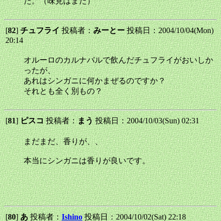
た。（味見はまだ）
[
82
]
チュフライ
投稿者：
みーとー
投稿日：2004/10/04(Mon)
20:14
オルーロのカルナバルで飲んだチュフライがおいしか
ったが、
あれはシンガニに何かまぜるのですか？
それとも全く別もの？
[
81
]
ピスコ
投稿者：
まう
投稿日：2004/10/03(Sun) 02:31
まだまだ、香りが、、
本当にシンガニは香りが良いです。
[
80
]
あ
投稿者：
Ishino
投稿日：2004/10/02(Sat) 22:18