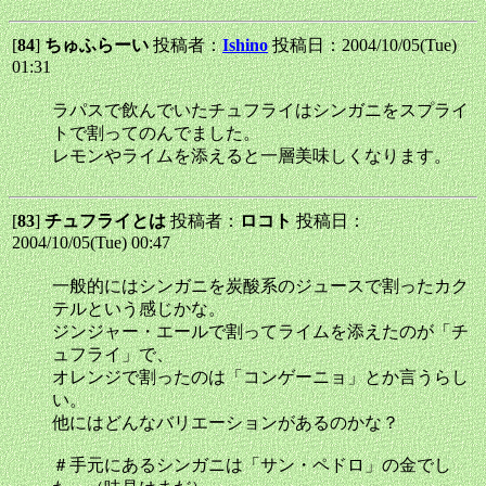
[
84
]
ちゅふらーい
投稿者：
Ishino
投稿日：2004/10/05(Tue)
01:31
ラパスで飲んでいたチュフライはシンガニをスプライ
トで割ってのんでました。
レモンやライムを添えると一層美味しくなります。
[
83
]
チュフライとは
投稿者：
ロコト
投稿日：
2004/10/05(Tue) 00:47
一般的にはシンガニを炭酸系のジュースで割ったカク
テルという感じかな。
ジンジャー・エールで割ってライムを添えたのが「チ
ュフライ」で、
オレンジで割ったのは「コンゲーニョ」とか言うらし
い。
他にはどんなバリエーションがあるのかな？
＃手元にあるシンガニは「サン・ペドロ」の金でし