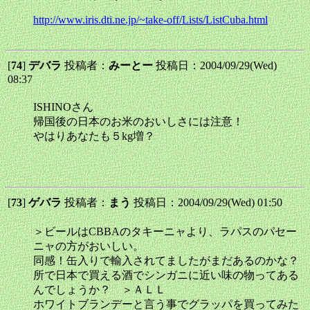
http://www.iris.dti.ne.jp/~take-off/Lists/ListCuba.html
[
74
]
デバラ
投稿者：
みーとー
投稿日：2004/09/29(Wed)
08:37
ISHINOさん
帰国後の日本のお米のおいしさには注意！
やはりあなたも５kg増？
[
73
]
ゲバラ
投稿者：
まう
投稿日：2004/09/29(Wed) 01:50
＞ビールはCBBAのタキーニャより、ラパスのパセー
ニャの方がおいしい。
同感！缶入りで輸入されてましたがまだあるのかな？
所で日本で買える酒でシンガニに近い味の物ってある
んでしょうか？ ＞ＡＬＬ
ホワイトブランデーと言う事でグラッパを買ってみた