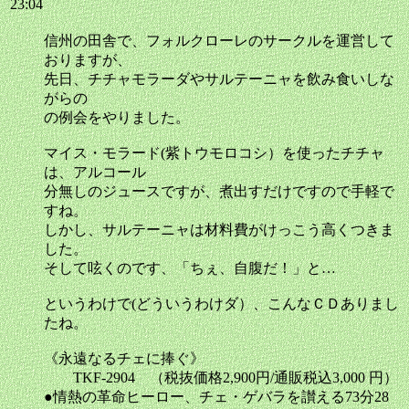
23:04
信州の田舎で、フォルクローレのサークルを運営して
おりますが、
先日、チチャモラーダやサルテーニャを飲み食いしな
がらの
の例会をやりました。
マイス・モラード(紫トウモロコシ）を使ったチチャ
は、アルコール
分無しのジュースですが、煮出すだけですので手軽で
すね。
しかし、サルテーニャは材料費がけっこう高くつきま
した。
そして呟くのです、「ちぇ、自腹だ！」と…
というわけで(どういうわけダ）、こんなＣＤありまし
たね。
《永遠なるチェに捧ぐ》
TKF-2904 （税抜価格2,900円/通販税込3,000 円）
●情熱の革命ヒーロー、チェ・ゲバラを讃える73分28