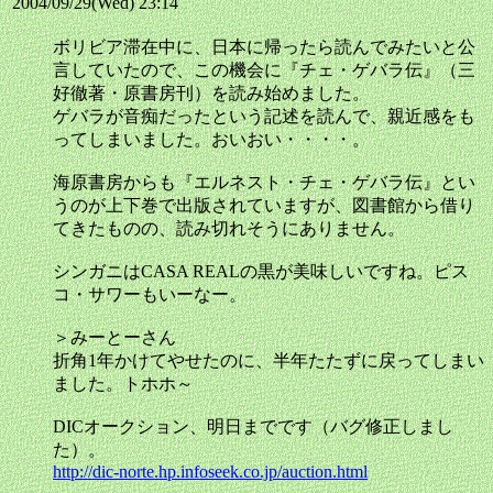
2004/09/29(Wed) 23:14
ボリビア滞在中に、日本に帰ったら読んでみたいと公
言していたので、この機会に『チェ・ゲバラ伝』（三
好徹著・原書房刊）を読み始めました。
ゲバラが音痴だったという記述を読んで、親近感をも
ってしまいました。おいおい・・・・。
海原書房からも『エルネスト・チェ・ゲバラ伝』とい
うのが上下巻で出版されていますが、図書館から借り
てきたものの、読み切れそうにありません。
シンガニはCASA REALの黒が美味しいですね。ピス
コ・サワーもいーなー。
＞みーとーさん
折角1年かけてやせたのに、半年たたずに戻ってしまい
ました。トホホ～
DICオークション、明日までです（バグ修正しまし
た）。
http://dic-norte.hp.infoseek.co.jp/auction.html