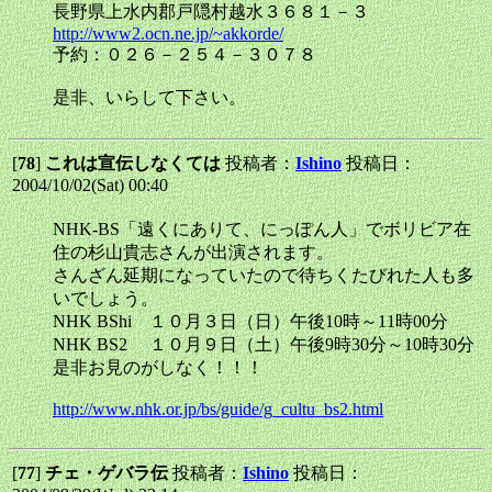
長野県上水内郡戸隠村越水３６８１－３
http://www2.ocn.ne.jp/~akkorde/
予約：０２６－２５４－３０７８
是非、いらして下さい。
[
78
]
これは宣伝しなくては
投稿者：
Ishino
投稿日：
2004/10/02(Sat) 00:40
NHK-BS「遠くにありて、にっぽん人」でボリビア在
住の杉山貴志さんが出演されます。
さんざん延期になっていたので待ちくたびれた人も多
いでしょう。
NHK BShi １０月３日（日）午後10時～11時00分
NHK BS2 １０月９日（土）午後9時30分～10時30分
是非お見のがしなく！！！
http://www.nhk.or.jp/bs/guide/g_cultu_bs2.html
[
77
]
チェ・ゲバラ伝
投稿者：
Ishino
投稿日：