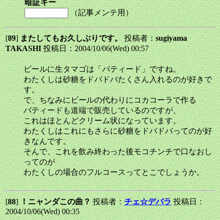
暗証キー
（記事メンテ用）
[
89
]
またしてもお久しぶりです。
投稿者：
sugiyama
TAKASHI
投稿日：2004/10/06(Wed) 00:57
ビールに生タマゴは「バティード」ですね。
わたくしは砂糖をドバドバたくさん入れるのが好きで
す。
で、ちなみにビールの代わりにコカコーラで作る
バティードも道端で販売しているのですが、
これはほとんどクリーム状になっています。
わたくしはこれにもさらに砂糖をドバドバってのが好
きなんです。
そんで、これを飲み終わった後モコチンチで口なおし
ってのが
わたくしの場合のフルコースってとこでしょうか。
[
88
]
！ニャンダこの曲？
投稿者：
チェ☆デバラ
投稿日：
2004/10/06(Wed) 00:35