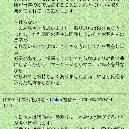
彼が日本の歌で活躍することは、我々にいい示唆を
与えてくれている気がします。
＞仕方ない
まあ私もそう思いますし、振り返れば自分もそうで
したし。ただ譜面の再生に固執しているとお客さんの
反応が
見れないんですよね。うるさそうにしてたら音をしぼ
る
必要があるし、退屈そうにしてたら次はノリの良い曲
にしようかとか。マッサージとかマニュアル本を見な
がら
やられても気持ちよくありませんよね。やはり反応を
汲んだ処方をしないと。
[
1199
]
リズム
投稿者：
Ishino
投稿日：2009/04/29(Wed)
12:10
＞日本人は譜面や小節割りにしがみつき過ぎてるひと
が多い気がします。