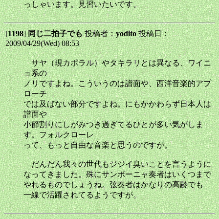
っしゃいます。見習いたいです。
[
1198
]
同じ二拍子でも
投稿者：
yodito
投稿日：
2009/04/29(Wed) 08:53
サヤ（現カポラル）やタキラリとは異なる、ワイニ
ョ系の
ノリですよね。こういうのは譜面や、西洋音楽的アプ
ローチ
では及ばない部分ですよね。にもかかわらず日本人は
譜面や
小節割りにしがみつき過ぎてるひとが多い気がしま
す。フォルクローレ
って、もっと自由な音楽と思うのですが。
だんだん我々の世代もジジイ臭いことを言うように
なってきました。殊にサンポーニャ奏者はいくつまで
やれるものでしょうね。弦奏者はかなりの高齢でも
一線で活躍されてるようですが。