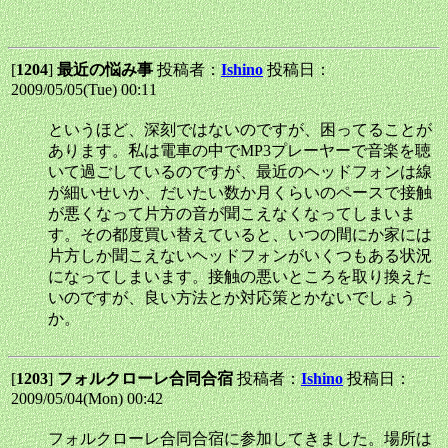
[
1204
]
最近の悩み事
投稿者：
Ishino
投稿日：
2009/05/05(Tue) 00:11
というほど、深刻ではないのですが、困ってることが
あります。私は電車の中でMP3プレーヤーで音楽を聴
いて過ごしているのですが、最近のヘッドフォンは線
が細いせいか、だいたい数か月くらいのペースで接触
が悪くなって片方の音が聞こえなくなってしまいま
す。その都度買い替えていると、いつの間にか家には
片方しか聞こえないヘッドフォンがいくつもある状況
になってしまいます。接触の悪いところを取り換えた
いのですが、良い方法とか対応策とかないでしょう
か。
[
1203
]
フォルクローレ合同合宿
投稿者：
Ishino
投稿日：
2009/05/04(Mon) 00:42
フォルクローレ合同合宿に参加してきました。場所は