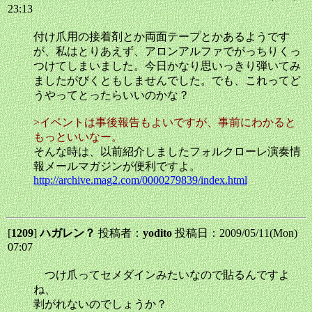
23:13
付け爪用の接着剤とか両面テープとかあるようです
が、私はとりあえず、アロンアルファでがっちりくっ
つけてしまいました。今日かなり思いっきり弾いてみ
ましたがびくともしませんでした。でも、これってど
うやってとったらいいのかな？
>イベントは事後報告もよいですが、事前にわかると
もっといいなー。
そんな時は、以前紹介しましたフォルクローレ演奏情
報メールマガジンが便利ですよ。
http://archive.mag2.com/0000279839/index.html
[
1209
]
ハガレン？
投稿者：
yodito
投稿日：2009/05/11(Mon)
07:07
つけ爪ってセメダインみたいなので貼るんですよ
ね、
剥がれないのでしょうか？