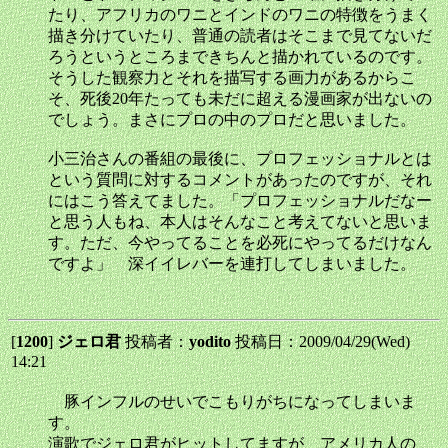
たり、アフリカのワニとインドのワニの特徴をうまく
描き分けていたり、普通の読者はそこまで見てないだ
ろうというところまできちんと描かれているのです。
そうした観察力とそれを描写する画力があるからこ
そ、死後20年たっても未だに超える漫画家が出ないの
でしょう。まさにプロの中のプロだと思いました。
小三治さんの番組の最後に、プロフェッショナルとは
という質問に対するコメントがあったのですが、それ
にはこう答えてました。「プロフェッショナルだなー
と思う人もね、本人はそんなこと考えてないと思いま
す。ただ、今やってることを必死にやってるだけなん
ですよ」 深イイレバーを連打してしまいました。
[
1200
]
ジェロ君
投稿者：
yodito
投稿日：2009/04/29(Wed)
14:21
豚インフルのせいでこもりがちになってしまいま
す。
演歌でジェロ君がヒットしてますが、アメリカ人の