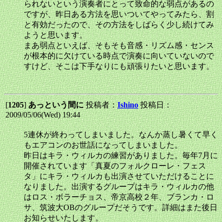
られないという演奏者にとって致命的な弱点があるの
ですが、昨日ある方法を思いついてやってみたら、割
と有効だったので、その方法をしばらく少し続けてみ
ようと思います。
まあ弱点といえば、そもそも音感・リズム感・センス
が根本的に欠けている時点で演奏に向いていないので
すけど、そこは下手なりにも頑張りたいと思います。
[
1205
]
あっという間に
投稿者：
Ishino
投稿日：
2009/05/06(Wed) 19:44
5連休が終わってしまいました。なんか蒸し暑くて早く
もエアコンのお世話になってしまいました。
昨日はキラ・ウィルカの練習がありました。毎年7月に
開催されています「真夏のフォルクローレ・フェス
タ」にキラ・ウィルカも出演させていただけることに
なりました。出演するグループはキラ・ウィルカの他
はロス・ボラーチョス、帝京高校２年、ブランカ・ロ
サ、筑波大OBのグループだそうです。詳細はまた後日
お知らせいたします。