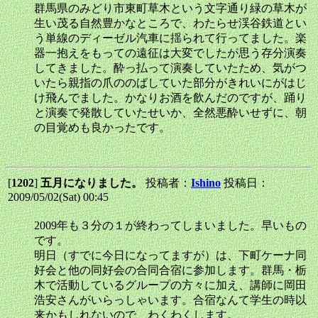
群馬県のみどり市東町草木という文字通り緑の草木が
生い茂る自然豊かなところで、わたらせ渓谷鉄道とい
う単線のディーゼル汽車に揺られて行ってました。楽
器一抱えをもっての遠征は大変でしたが思う存分演奏
してきました。酔っ払って演奏していたため、気がつ
いたら親指の爪ののばしていた部分がきれいにがはじ
け飛んでました。かなりお酒を飲んだのですが、踊り
と演奏で発散していたせいか、全然悪酔いせずに、朝
の目覚めも良かったです。
[
1202
]
五月になりました。
投稿者：
Ishino
投稿日：
2009/05/02(Sat) 00:45
2009年も３分の１が終わってしまいました。早いもの
です。
明日（すでに今日になってますが）は、下町ケーナ同
好会と他の同好会の合同合宿に参加します。群馬・栃
木で活動しているグループの方々に加え、講師に岡田
浩安さんがいらっしゃいます。合宿なんて学生の時以
来かもしれないので、わくわくします。