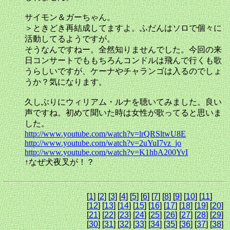
サイモン＆ガーちゃん。
＞ときどき再結成してますよ。ふだんはソロで個々に
活動してるようですが。
そうなんですねー。全然知りませんでした。今回の来
日コンサートでももちろんコンドルは飛んで行くも歌
うらしいですが、ケーナやチャランゴは入るのでしょ
うか？気になります。
久しぶりにウィリアム・ルナを聴いてみました。良い
声ですね。初めて聞いた時は女性が歌ってると思いま
した。
http://www.youtube.com/watch?v=lrQRSltwU8E
http://www.youtube.com/watch?v=2uYuI7vz_jo
http://www.youtube.com/watch?v=K1hbA200YvI
↑なぜ犬夜叉が！？
[
1
] [
2
] [
3
] [
4
] [
5
] [
6
] [
7
] [
8
] [
9
] [
10
] [
11
]
[
12
] [
13
] [
14
] [
15
] [
16
] [
17
] [
18
] [
19
] [
20
]
[
21
] [
22
] [
23
] [
24
] [
25
] [
26
] [
27
] [
28
] [
29
]
[
30
] [
31
] [
32
] [
33
] [
34
] [
35
] [
36
] [
37
] [
38
]