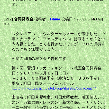
す。
[
1212
]
合同発表会
投稿者：
Ishino
投稿日：2009/05/14(Thu)
01:45
スクレのアベル・ウルターからメールが来ました。今
年のチャランゴ・フェスティバルには来るのか？とい
う内容でした。とても行きたいですが、ソロの演奏す
るのはもう無理でしょう。
今度の日曜の演奏会の告知です。
第７回 菅沼ユタカフォルクローレ教室合同発表会
日：２００９年５月１７日（日）
時：１０：００開演予定（終演１６：３０を予定）
場所：町田市民フォーラム・ホール
http://www.city.machida.tokyo.jp/shisetsu/com/com14/
出演者：町田月曜教室、町田水曜教室、町田個人レッ
スン、万象房個人レッスン、新大久保ケーナ・サンポ
ーニャ教室、読売文化センター横浜・ケーナ／サンポ