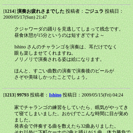
[
1214
]
演奏お疲れさまでした
投稿者：
ごジュラ
投稿日：
2009/05/17(Sun) 21:47
クジャワーダの踊りを見逃してしまって残念です。
昼食休憩が15分というのは短すぎですよ～
Ishino さんのチャランゴを演奏は、耳だけでなく
眼も楽しませてくれますね。
ノリノリで演奏される姿は絵になります。
ほんと、すごい曲数の演奏で演奏後のビールが
さぞや美味しかったことでしょう。
[
1213
]
99793
投稿者：
Ishino
投稿日：2009/05/15(Fri) 04:24
家でチャランゴの練習をしていたら、眠気がやってき
て寝てしまいました。おかげでこんな時間に目が覚め
ました。
発表会で伴奏する曲を数えたら32曲ありました。
それ以外に下町ケーナの2曲と踊りが１曲。体力勝負で