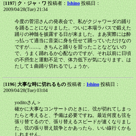
[
1197
]
ク・ジャ・ワ
投稿者：
Ishino
投稿日：
2009/04/28(Tue) 21:34
今度の菅沼さんの発表会で、私がクジャワーダの踊り
を踊ることになりました。ついに本場ラパスで鍛えた
踊りの神髄を披露する日が来ました。まあ実際には酔
っ払って適当に音楽に身を任せて踊っていただけなの
ですが……。きちんと踊りを習ったことなどないの
で、うまく踊れるか心配なのですが、それ以前に日頃
の不摂生と運動不足で、体力低下が気になります。は
たして１曲踊り切れるでしょうか。
[
1196
]
大事な時に切れるもの
投稿者：
Ishino
投稿日：
2009/04/28(Tue) 03:04
yoditoさん＞
確かに大事なコンサートのときに、弦が切れてしまっ
たらと考えると、予備は必要ですね。最近何度も弦を
張り替てるので、張り替えるスピードが速くなりまし
た。弦の張り替え競争とかあったら、いい線行くかも
しれません。