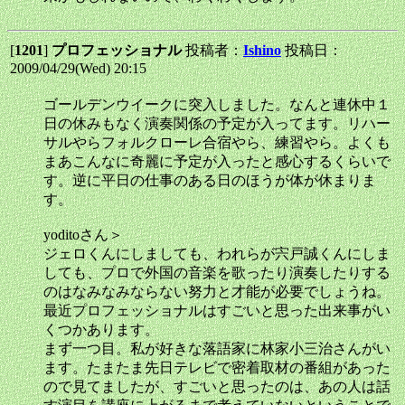
[
1201
]
プロフェッショナル
投稿者：
Ishino
投稿日：
2009/04/29(Wed) 20:15
ゴールデンウイークに突入しました。なんと連休中１
日の休みもなく演奏関係の予定が入ってます。リハー
サルやらフォルクローレ合宿やら、練習やら。よくも
まあこんなに奇麗に予定が入ったと感心するくらいで
す。逆に平日の仕事のある日のほうが体が休まりま
す。
yoditoさん＞
ジェロくんにしましても、われらが宍戸誠くんにしま
しても、プロで外国の音楽を歌ったり演奏したりする
のはなみなみならない努力と才能が必要でしょうね。
最近プロフェッショナルはすごいと思った出来事がい
くつかあります。
まず一つ目。私が好きな落語家に林家小三治さんがい
ます。たまたま先日テレビで密着取材の番組があった
ので見てましたが、すごいと思ったのは、あの人は話