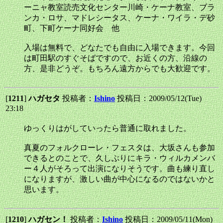
ーニャ教室読売文化センター川崎・ケーナ教室、ブラ
ンカ・ロサ、マドレシータス、ケーナ・ワイラ・デ砂
町、下町ケーナ同好会 他
入場は無料で、どなたでも自由に入場できます。今回
は町田駅のすぐそばですので、お近くの方、沿線の
方、是非どうぞ。もちろん遠方からでも大歓迎です。
[
1211
]
ハガセタ
投稿者：
Ishino
投稿日：2009/05/12(Tue)
23:18
ゆっくりはがしていったら普通に取れました。
真夏のフォルクローレ・フェスタは、大坂さんも参加
できるとのことで、久しぶりにキラ・ウィルカメンバ
ー４人がそろって出演になりそうです。曲も練り直し
になりますが、激しい曲が中心になるのではないかと
思います。
[
1210
]
ハガセン！
投稿者：
Ishino
投稿日：2009/05/11(Mon)