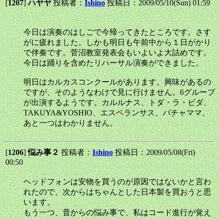
[
1207
]
ハヤヤ
投稿者：
Ishino
投稿日：2009/05/10(Sun) 01:59
今日は演奏のはしごで今帰ってきたところです。さす
がに疲れました。しかも明日も午前中から１日がかり
で伴奏です。菅沼教室発表会もいよいよ大詰めです。
今日は踊りを含めたリハーサル演奏ができました。
明日はカルカスコンクールがあります。興味があるの
ですが、そのようなわけで見に行けません。6グループ
が出演するようです。カルルナス、トダ・ラ・ビダ、
TAKUYA&YOSHIO、エスペランサス、パチャママ、
あと一つはわかりません。
[
1206
]
悩み事２
投稿者：
Ishino
投稿日：2009/05/08(Fri)
00:50
ヘッドフォンは安物を買うのが原因ではないかと言わ
れたので、次からはちゃんとした日本製を買おうと思
います。
もう一つ、昔からの悩み事で、私はコード進行が覚え