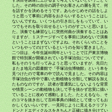
す演目を講座に上がるまで考えていないということで
した。その時の自分の調子やお客さんの層を見て、何
を話すかを決めるそうです。あらかじめその話をしよ
うと思って事前に内容をおさらいするということはし
ないんですね。いくつもの引き出しをもっていて、い
つでもそれを取り出せるというのがすごいと思いまし
た。演奏でも練習なしに突然何曲か演奏することはあ
りますが、１ステージすべてを事前に決めないで演奏
ということはまずないですよね。それくらいのことを
いつもやってのけているというのを知り驚きました。
二つ目は、今年生誕80周年ということで江戸東京博物
館で特別展が開催されている手塚治虫についてです。
私もそのうち行ってみようと思っていますが、先日た
またま地元の図書館で『手塚治虫博物館』という本を
見つけたので電車の中で読んで見ました。その内容は
手塚治虫が作中で書いた動植物を分類して解説を加え
たものなのですが、読者が普通気にしないような背景
や情景シーンの動植物も決して手を抜かず忠実に描い
ていることに改めて感動しました。たとえるなら、そ
のコマを抜き出して百科事典の挿絵として使ってもお
かしくないらいです。一見同じように見えるクリプト
ドンとドエディクルスをきちんと正確に描き分けてい