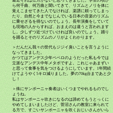
最近それは仕方がないと思ってきました。学生の頃か
ら何千曲、何万曲と聞いてきて、リズムとノリを体に
覚えこませてきた人でなければ、楽譜に頼ってしまっ
たり、自然と今までなじんでいる日本の音楽のリズム
に乗せざるを得ないのでしょう。長年演奏をしていて
も現地の人からすれば、おまえのは違うと言われます
し。少しずつ近づけていければ良いのでしょう。踊り
を踊るとそのリズムのノリがよくわかります。
＞だんだん我々の世代もジジイ臭いことを言うように
なってきました。
かつてはアンデス少年ペペロのようだった私も今では
立派なアンデス中年メタボですよ。これじゃあまずい
と思って食事を気をつけるようにしています。1年間続
けてようやく5キロ減りました。夢の70kg台まであと少
し！
＞殊にサンポーニャ奏者はいくつまでやれるものでし
ょうね。
私はサンポーニャ吹きになるのは諦めてもうとっくに
やめてしまいましたけど、菅沼さんの教室に来られて
る方で、すごいサンポーニャを吹くおじいさんがいら