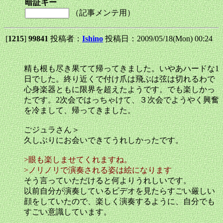
暗証キー
（記事メンテ用）
[
1215
]
99841
投稿者：
Ishino
投稿日：2009/05/18(Mon) 00:24
精も根も尽き果てて帰ってきました。いやあハードな1
日でした。終り近くで付け爪は飛ぶは弦は切れるわで
心身楽器ともに限界を超えたようです。でも楽しかっ
たです。2次会ではっちゃけて、３次会でようやく興奮
を冷まして、帰ってきました。
ごジュラさん＞
久しぶりにお会いできてうれしかったです。
>眼も楽しませてくれますね。
>ノリノリで演奏される姿は絵になります
そう言っていただけると何よりうれしいです。
以前自分が演奏しているビデオを見たらすごい厳しい
顔をしていたので、楽しく演奏するように、自分でも
すごい意識しています。