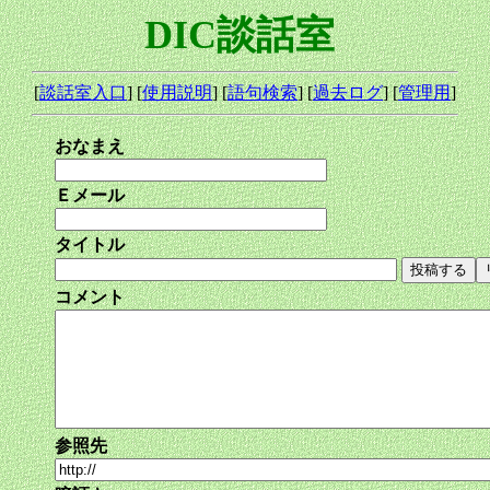
DIC談話室
[
談話室入口
] [
使用説明
] [
語句検索
] [
過去ログ
] [
管理用
]
おなまえ
Ｅメール
タイトル
コメント
参照先