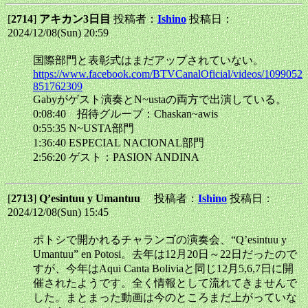
[
2714
]
アキカン3日目
投稿者：
Ishino
投稿日：
2024/12/08(Sun) 20:59
国際部門と表彰式はまだアップされていない。
https://www.facebook.com/BTVCanalOficial/videos/1099052
851762309
Gabyがゲスト演奏とN~ustaの両方で出演している。
0:08:40 招待グループ：Chaskan~awis
0:55:35 N~USTA部門
1:36:40 ESPECIAL NACIONAL部門
2:56:20 ゲスト：PASION ANDINA
[
2713
]
Q’esintuu y Umantuu
投稿者：
Ishino
投稿日：
2024/12/08(Sun) 15:45
ポトシで開かれるチャランゴの演奏会、“Q’esintuu y
Umantuu” en Potosi。去年は12月20日～22日だったので
すが、今年はAqui Canta Boliviaと同じ12月5,6,7日に開
催されたようです。全く情報として流れてきませんで
した。まとまった動画は今のところまだ上がっていな