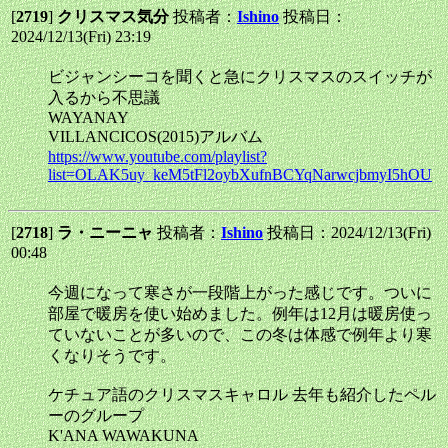
[
2719
]
クリスマス気分
投稿者：
Ishino
投稿日：
2024/12/13(Fri) 23:19
ビジャンシーコを聞くと急にクリスマスのスイッチが
入るから不思議
WAYANAY
VILLANCICOS(2015)アルバム
https://www.youtube.com/playlist?
list=OLAK5uy_keM5tFl2oybXufnBCYqNarwcjbmyI5hOU
[
2718
]
ラ・ニーニャ
投稿者：
Ishino
投稿日：2024/12/13(Fri)
00:48
今週になって寒さが一段階上がった感じです。ついに
部屋で暖房を使い始めました。例年は12月は暖房使っ
ていないことが多いので、この冬は体感で例年より寒
くなりそうです。
ケチュア語のクリスマスキャロル 去年も紹介したペル
ーのグループ
K'ANA WAWAKUNA