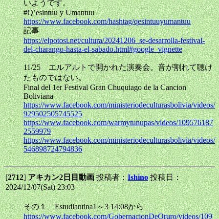
いようです。
#Q’esintuu y Umantuu
https://www.facebook.com/hashtag/qesintuuyumantuu
記事
https://elpotosi.net/cultura/20241206_se-desarrolla-festival-
del-charango-hasta-el-sabado.html#google_vignette
11/25 エルアルトで開かれた演奏会。音が割れて聴け
たものではない。
Final del 1er Festival Gran Chuquiago de la Cancion
Boliviana
https://www.facebook.com/ministeriodeculturasbolivia/videos/
929502505745525
https://www.facebook.com/warmytunupas/videos/109576187
2559979
https://www.facebook.com/ministeriodeculturasbolivia/videos/
546898724794836
[
2712
]
アキカン2日目動画
投稿者：
Ishino
投稿日：
2024/12/07(Sat) 23:03
その１ Estudiantina1～3 14:08から
https://www.facebook.com/GobernacionDeOruro/videos/109