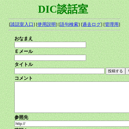
DIC談話室
[
談話室入口
] [
使用説明
] [
語句検索
] [
過去ログ
] [
管理用
]
おなまえ
Ｅメール
タイトル
コメント
参照先