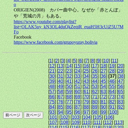
o
ORIGIEN(2008) カバー曲中心。なぜか「赤とんぼ」
や「荒城の月」もある。
https://www.youtube.com/playlist?
list=OLAK5uy_kN3OL4duQkZeqiR_euaH5H3cUiZ5U7M
Fo
Facebook
https://www.facebook.com/grupoyuray.bolivia
[
1
] [
2
] [
3
] [
4
] [
5
] [
6
] [
7
] [
8
] [
9
] [
10
] [
11
]
[
12
] [
13
] [
14
] [
15
] [
16
] [
17
] [
18
] [
19
] [
20
]
[
21
] [
22
] [
23
] [
24
] [
25
] [
26
] [
27
] [
28
] [
29
]
[
30
] [
31
] [
32
] [
33
] [
34
] [
35
] [
36
]
[37]
[
38
]
[
39
] [
40
] [
41
] [
42
] [
43
] [
44
] [
45
] [
46
] [
47
]
[
48
] [
49
] [
50
] [
51
] [
52
] [
53
] [
54
] [
55
] [
56
]
[
57
] [
58
] [
59
] [
60
] [
61
] [
62
] [
63
] [
64
] [
65
]
[
66
] [
67
] [
68
] [
69
] [
70
] [
71
] [
72
] [
73
] [
74
]
[
75
] [
76
] [
77
] [
78
] [
79
] [
80
] [
81
] [
82
] [
83
]
[
84
] [
85
] [
86
] [
87
] [
88
] [
89
] [
90
] [
91
] [
92
]
[
93
] [
94
] [
95
] [
96
] [
97
] [
98
] [
99
] [
100
]
[
101
] [
102
] [
103
] [
104
] [
105
] [
106
]
[
107
] [
108
] [
109
] [
110
] [
111
] [
112
] [
113
]
[
114
] [
115
] [
116
] [
117
] [
118
] [
119
] [
120
]