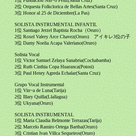
1位 Fundacion Nin~o Feliz(Santa Cruz)
2位 Orquesta Folkclorica de Bellas Artes(Santa Cruz)
3位 Honor al 25 de Diciembre(La Pas)
SOLISTA INSTRUMENTAL INFANTIL
1位 Santiago Jerzel Baptista Rocha（Oruro）
2位 Roxel Valery Arce Chavez(Oruro) アイキレ3位の子
3位 Damy Noelia Acapa Valeriano(Oruro)
Solista Vocal
1位 Victor Samuel Zelaya Sanabria(Cochabamba)
2位 Ruth Cinthia Copa Huaranca(Potosi)
3位 Paul Henry Agreda Echalar(Santa Cruz)
Grupo Vocal Instrumental
1位 Vin~a de Luna(Tarija)
2位 Illary Quilla(Llallagua)
3位 Ukyana(Oruro)
SOLISTA INSTRUMENTAL
1位 Maria Claudia Belmonte Terrazas(Tarija)
2位 Marcelo Ramiro Ortega Bartha(Oruro)
3位 Cristian Ivan Villca Sequeiros(Oruro)