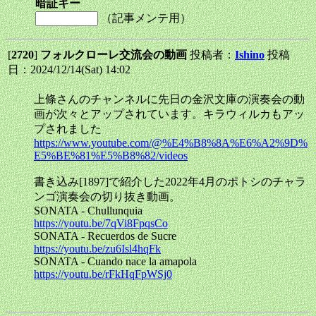
暗証キー
（記事メンテ用）
[
2720
]
フォルクローレ交流会の動画
投稿者：
Ishino
投稿
日：2024/12/14(Sat) 14:02
上條さんのチャンネルに先日の金沢文庫の演奏会の動
画が次々とアップされています。キラウィルカもアッ
プされました
https://www.youtube.com/@%E4%B8%8A%E6%A2%9D%
E5%BE%81%E5%B8%82/videos
書き込み[1897]で紹介した2022年4月のポトシのチャラ
ンゴ演奏会の切り抜き動画。
SONATA - Chullunquia
https://youtu.be/7qVi8FpqsCo
SONATA - Recuerdos de Sucre
https://youtu.be/zu6Isl4hqFk
SONATA - Cuando nace la amapola
https://youtu.be/rFkHqFpWSj0