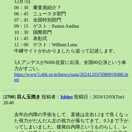
12月7日
06：30 審査員紹介？
06：45 ニュースタ部門
07：45 全国特別部門
09：15 ゲスト：Pasion Andina
10：30 国際部門
11：45 表彰式
12：00 ゲスト：William Luna
中継サイトがわかりましたら追って記述します。
3人アンデスがNHK佐賀に出演。全国80公演という体
力がすごい。
https://www3.nhk.or.jp/lnews/saga/20241203/5080018486.ht
ml
[
2708
]
目ん玉焼き
投稿者：
Ishino
投稿日：2024/12/03(Tue)
20:40
去年白内障の手術をして、直後は左右1.2まで良くなっ
た視力がだんだん左の視力が落ちてきて、0.3まで下が
ってしまいました。後発白内障というものらしく、レ