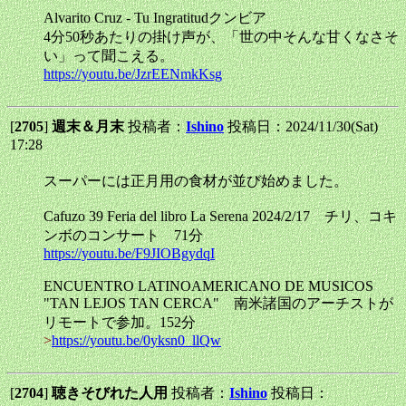
Alvarito Cruz - Tu Ingratitudクンビア
4分50秒あたりの掛け声が、「世の中そんな甘くなさそ
い」って聞こえる。
https://youtu.be/JzrEENmkKsg
[
2705
]
週末＆月末
投稿者：
Ishino
投稿日：2024/11/30(Sat)
17:28
スーパーには正月用の食材が並び始めました。
Cafuzo 39 Feria del libro La Serena 2024/2/17 チリ、コキ
ンボのコンサート 71分
https://youtu.be/F9JIOBgydqI
ENCUENTRO LATINOAMERICANO DE MUSICOS
"TAN LEJOS TAN CERCA" 南米諸国のアーチストが
リモートで参加。152分
>
https://youtu.be/0yksn0_llQw
[
2704
]
聴きそびれた人用
投稿者：
Ishino
投稿日：