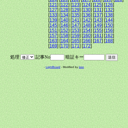
[
121
] [
122
] [
123
] [
124
] [
125
] [
126
]
[
127
] [
128
] [
129
] [
130
] [
131
] [
132
]
[
133
] [
134
] [
135
] [
136
] [
137
] [
138
]
[
139
] [
140
] [
141
] [
142
] [
143
] [
144
]
[
145
] [
146
] [
147
] [
148
] [
149
] [
150
]
[
151
] [
152
] [
153
] [
154
] [
155
] [
156
]
[
157
] [
158
] [
159
] [
160
] [
161
] [
162
]
[
163
] [
164
] [
165
] [
166
] [
167
] [
168
]
[
169
] [
170
] [
171
] [
172
]
処理
記事No
暗証キー
-
LightBoard
- Modified by
isso