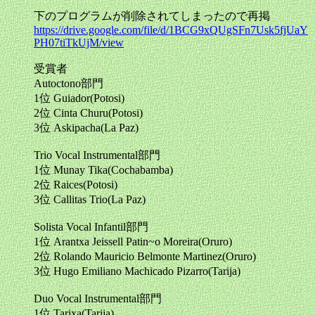
下のプログラムが削除されてしまったので再掲
https://drive.google.com/file/d/1BCG9xQUgSFn7Usk5fjUaY
PH07tiTkUjM/view
受賞者
Autoctono部門
1位 Guiador(Potosi)
2位 Cinta Churu(Potosi)
3位 Askipacha(La Paz)
Trio Vocal Instrumental部門
1位 Munay Tika(Cochabamba)
2位 Raices(Potosi)
3位 Callitas Trio(La Paz)
Solista Vocal Infantil部門
1位 Arantxa Jeissell Patin~o Moreira(Oruro)
2位 Rolando Mauricio Belmonte Martinez(Oruro)
3位 Hugo Emiliano Machicado Pizarro(Tarija)
Duo Vocal Instrumental部門
1位 Tarixa(Tarija)