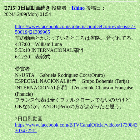
[
2715
]
3日目動画続き
投稿者：
Ishino
投稿日：
2024/12/09(Mon) 01:54
https://www.facebook.com/GobernacionDeOruro/videos/277
50019421309965
前の動画とかぶっているところは省略。 音ずれてる。
4:37:00 William Luna
5:53:10 INTERNACIONAL部門
6:12:30 表彰式
受賞者
N~USTA Gabriela Rodriguez Coca(Oruro)
ESPECIAL NACIONAL部門 Grupo Bohemia (Tarija)
INTERNACIONAL部門 L'ensemble Chanson Française
(Francia)
フランス代表は全くフォルクローレでないのだけど、
OKなのか。ANDU(Peru)の方がよかったと思う。
2日目別動画
https://www.facebook.com/BTVCanalOficial/videos/1739843
303472511