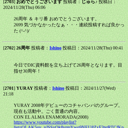
[
2703
]
おめでとうございます
投稿者：
じゅら♪
投稿日：
2024/11/28(Thu) 06:06
26周年 ＆ キリ番 おめでとうございます。
2699 気づかなかったなぁ・・・連続投稿すれば良かっ
た (^-^)/
[
2702
]
26周年
投稿者：
Ishino
投稿日：2024/11/28(Thu) 00:41
今日でDIC資料館を立ち上げて26周年となります。目
指せ30周年！
[
2701
]
YURAY
投稿者：
Ishino
投稿日：2024/11/27(Wed)
21:18
YURAY 2008年デビューのコチャバンバのグループ。
現在も活動中。ごく普通の内容。
CON EL ALMA ENAMORADA(2008)
https://www.youtube.com/playlist?
list=OLAK5uy_nJSSxOk8vrmYwq9NEU8ZxF3tstRTCfKp