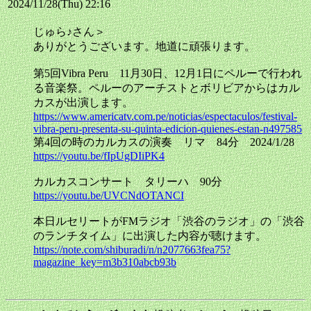
2024/11/28(Thu) 22:16
じゅら♪さん＞
ありがとうございます。地道に頑張ります。
第5回Vibra Peru 11月30日、12月1日にペルーで行われ
る音楽祭。ペルーのアーチストとボリビアからはカル
カスが出演します。
https://www.americatv.com.pe/noticias/espectaculos/festival-
vibra-peru-presenta-su-quinta-edicion-quienes-estan-n497585
第4回の時のカルカスの演奏 リマ 84分 2024/1/28
https://youtu.be/fIpUgDIiPK4
カルカスコンサート タリーハ 90分
https://youtu.be/UVCNdOTANCI
本日ルセリートがFMラジオ「渋谷のラジオ」の「渋谷
のランチタイム」に出演した内容が聴けます。
https://note.com/shiburadi/n/n2077663fea75?
magazine_key=m3b310abcb93b