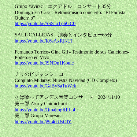
Grupo Yavirac エクアドル コンサート35分
Domingo En Casa - Retransmision concierto: "El Farrista
Quiten~o"
https://youtu.be/SSSJoTphGC0
SAUL CALLEJAS 演奏とインタビュー65分
https://youtu.be/K6sAxRjf-UI
Fernando Torrico- Gina Gil - Testimonio de sus Canciones-
Poderoso en Vivo
https://youtu.be/lSNDn1Koulc
チリのビジャンシーコ
Conjunto Millaray: Nuestra Navidad (CD Completo)
https://youtu.be/GaBySaTuWek
そば喰ってアンデス音楽コンサート 2024/11/10
第一部 Ako y Chimichurri
https://youtu.be/QmajmgRPJ_4
第二部 Grupo Man~ana
https://youtu.be/j8u4ctUsOlY