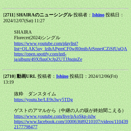
[
2711
]
SHAIRAのニューシングル
投稿者：
Ishino
投稿日：
2024/12/07(Sat) 11:27
SHAIRA
Florecer(2024)シングル
https://www.youtube.com/playlist?
list=OLAK5uy_lzihAPgmCF0wR0mibAtSnneiCZiSfUuQA
https://open.spotify.com/intl-
ja/album/49XfluuOcJpZUTJJnqinZe
[
2710
]
動画URL
投稿者：
Ishino
投稿日：2024/12/06(Fri)
13:19
抜粋 ダンスタイム
https://youtu.be/LE9s3wy5TDg
ゲストのアマルから（中継の人の咳が終始聞こえる）
https://www.youtube.com/live/pAoSkp-ixlw
https://www.facebook.com/100063689210107/videos/110439
2177798477