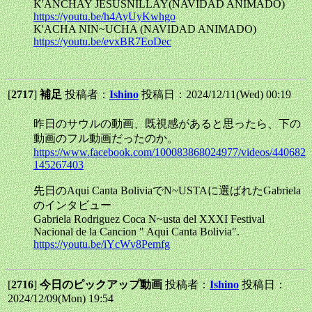
K'ANCHAY JESUSNILLAY(NAVIDAD ANIMADO)
https://youtu.be/h4AyUyKwhgo
K'ACHA NIN~UCHA (NAVIDAD ANIMADO)
https://youtu.be/evxBR7EoDec
[
2717
]
補足
投稿者：
Ishino
投稿日：2024/12/11(Wed) 00:19
昨日のサウルの動画、既視感があると思ったら、下の
動画のフル動画だったのか。
https://www.facebook.com/100083868024977/videos/440682
145267403
先日のAqui Canta BoliviaでN~USTAに選ばれたGabriela
のインタビュー
Gabriela Rodriguez Coca N~usta del XXXI Festival
Nacional de la Cancion " Aqui Canta Bolivia".
https://youtu.be/iYcWv8Pemfg
[
2716
]
今日のピックアップ動画
投稿者：
Ishino
投稿日：
2024/12/09(Mon) 19:54