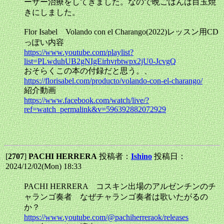
ーザー治療をしてきました。なので晩ごはんは目玉焼
きにしました。
Flor Isabel Volando con el Charango(2022)レッスン用CD
っぽい内容
https://www.youtube.com/playlist?
list=PLwduhUB2gNIgEirhvrbtwpx2jU0-JcvgQ
おそらくこの本の付録だと思う。、
https://florisabel.com/producto/volando-con-el-charango/
紹介動画
https://www.facebook.com/watch/live/?
ref=watch_permalink&v=596392882072929
[
2707
]
PACHI HERRERA
投稿者：
Ishino
投稿日：
2024/12/02(Mon) 18:33
PACHI HERRERA コスキン出場のアルゼンチンのチ
ャランゴ奏者 なぜチャランゴ奏者は歌いたがるの
か？
https://www.youtube.com/@pachiherreraok/releases