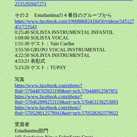
2535292667271
その２ Estudiantinaの４番目のグループから
https://www.facebook.com/100088682418450/videos/545127
451723543
0:25:49 SOLISTA INSTRUMENTAL INFANTIL
1:09:00 SOLISTA VOCAL
1:51:30 ゲスト：Yalo Cuellar
3:55:50 GRUPO VOCAL INSTRUMENTAL
4:22:50 SOLISTA INSTRUMENTAL
4:53:21 表彰式
5:23:20 ゲスト：TUPAY
写真
https://www.facebook.com/photo/?
fbid=570448765921199&set=pcb.570448912587851
https://www.facebook.com/photo/?
fbid=570462899253119&set=pcb.570463159253093
https://www.facebook.com/photo?
fbid=570528012579941&set=pcb.570528202579922
受賞者
Estudiantina部門