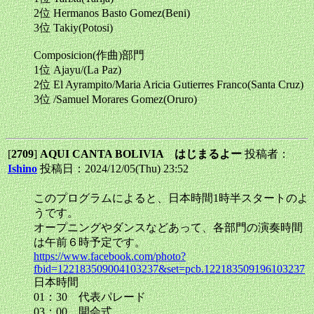
2位 Hermanos Basto Gomez(Beni)
3位 Takiy(Potosi)
Composicion(作曲)部門
1位 Ajayu/(La Paz)
2位 El Ayrampito/Maria Aricia Gutierres Franco(Santa Cruz)
3位 /Samuel Morares Gomez(Oruro)
[
2709
]
AQUI CANTA BOLIVIA はじまるよー
投稿者：
Ishino
投稿日：2024/12/05(Thu) 23:52
このプログラムによると、日本時間1時半スタートのよ
うです。
オープニングやダンスなどあって、各部門の演奏時間
は午前６時予定です。
https://www.facebook.com/photo?
fbid=122183509004103237&set=pcb.122183509196103237
日本時間
01：30 代表パレード
03：00 開会式