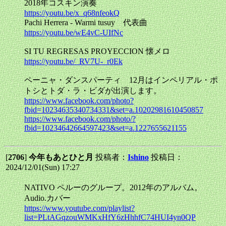
2018年コスキン演奏
https://youtu.be/x_q68nfeokQ
Pachi Herrera - Warmi tusuy 代表曲
https://youtu.be/wE4vC-UIfNc
SI TU REGRESAS PROYECCION 懐メロ
https://youtu.be/_RV7U-_r0Ek
ペーニャ・ダンスパーティ 12月はインペリアル・ポ
トシとトダ・ラ・ビダが出演します。
https://www.facebook.com/photo?
fbid=10234635340734331&set=a.10202981610450857
https://www.facebook.com/photo/?
fbid=10234642664597423&set=a.1227655621155
[
2706
]
今年もあとひと月
投稿者：
Ishino
投稿日：
2024/12/01(Sun) 17:27
NATIVO ペルーのグループ。2012年のアルバム。
Audio.カバー
https://www.youtube.com/playlist?
list=PLtAGqzouWMKxHfY6zHhhfC74HUI4yn0QP