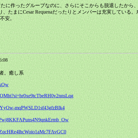
dezが脱退して新たに作ったグループなのに、さらにそこからも脱退
たり、たまにCesar Requenaだったりとメンバーは充実している。
不安。
6:08
ゴ奏者。癒し系
7kQw
GU8OMht?si=hr0xe9tcTbeRH0v2nnsLqg
VJqPYyOw-mqPWSLD1sf43gfzBIk4
czPRPwj8KKFAPuns4N9qnkErmb_Ow
MioZqcHRe4lhcWoio1aMc7FAvGC0