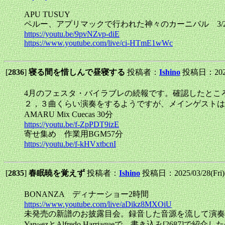
APU TUSUY
ペルー、アプリマックで行われた神々のカーニバル 3/2
https://youtu.be/9pvNZvp-diE
https://www.youtube.com/live/ci-HTmE1wWc
[
2836
]
寝る間を惜しんで昼寝する
投稿者：
Ishino
投稿日：2025/
4月のフェスタ・バイラブレの続報です。確認したとこ
２，３曲くらい演奏をするようですが、メインゲストは
AMARU Mix Cuecas 30分
https://youtu.be/f-ZpPDT9izE
寄せ集め 作業用BGM57分
https://youtu.be/f-kHVxtbcnI
[
2835
]
春眠暁を覚えず
投稿者：
Ishino
投稿日：2025/03/28(Fri)
BONANZA ディナーショー2時間
https://www.youtube.com/live/aDikz8MXOiU
未発売の新譜のお披露目会。録音した音源を流して演奏し
Yan~ezとAlfredo Harriagueで、書き込み[2