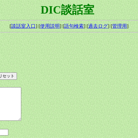
DIC談話室
[
談話室入口
] [
使用説明
] [
語句検索
] [
過去ログ
] [
管理用
]