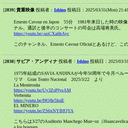
[
2839
]
貴重映像
投稿者：
Ishino
投稿日：2025/03/31(Mon) 21:
Ernesto Cavour en Japon 55分 19
ナル。通訳と後半のコンサートの司会は高場将美氏。
https://youtu.be/-uoCXa6bAyc
このチャンネル、Ernesto Cavour Oficialとある
[
2838
]
サビア・アンディナ
投稿者：
Ishino
投稿日：2025/03/31
1975年結成のSAVIA ANDINAが今年50周年で今月
リマ Gran Teatro Nacional 2025/3/22 より
La Mentirosita
https://youtu.be/Uy3ZsPfyeAM
Verbenita
https://youtu.be/I9QlIe5IoiE
EL MINERO
https://youtu.be/ZS6xNYBfQYA
こちらは3/27のAuditorio Manchego Mun~oz（Huancav
a los bosques