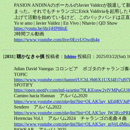
PASION ANDINAのボーカルのJavier Val
まった。それでもチャランゴにErick Valdiviaを起用し
上げて活動を始めているけど、このバックバンドは正直
Yo te amo | Javier Valdez | En Vivo | Nhavio | QD Show
https://youtu.be/ifp1jHP88nE
2時間フル動画
https://www.youtube.com/live/0EcvUOwdh4g
[
2831
]
聴かなきゃ損
投稿者：
Ishino
投稿日：2025/03/22(Sat) 1
Julian David Vanegas コロンビア ボゴタのチャラン
TOPIC
https://www.youtube.com/channel/UChLj9d6X1UXf4Ej7xl9
SPOTIFY
https://open.spotify.com/intl-ja/artist/79LKEonw2vlVMPu
Camino hacia Hannan アルバム2020
https://www.youtube.com/playlist?list=OLAK5uy_kEdjR
Sendero アルバム2022
https://www.youtube.com/playlist?list=OLAK5uy_lW3R
Herencias Vol.1 アルバム2024 チャランゴの名曲４曲
https://www.youtube.com/playlist?list=OLAK5uy_mVeLd
PAWKAR アルバム2025