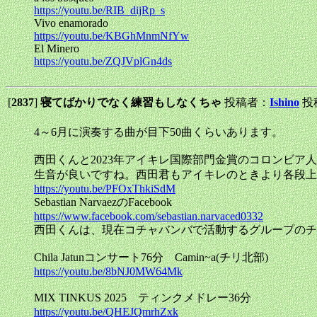
https://youtu.be/RIB_dijRp_s
Vivo enamorado
https://youtu.be/KBGhMnmNfYw
El Minero
https://youtu.be/ZQJVplGn4ds
[
2837
]
寝てばかりでなく練習もしなくちゃ
投稿者：
Ishino
投稿
4～6月に演奏する曲が目下50曲くらいあります。
西田くんと2023年アイキレ国際部門金賞のコロンビア人Juan 
生音が良いですね。西田君もアイキレのときより各段上手
https://youtu.be/PFOxThkiSdM
Sebastian NarvaezのFacebook
https://www.facebook.com/sebastian.narvaced0332
西田くんは、現在コチャバンバで活動するグループのチ
Chila Jatunコンサート76分 Camin~a(チリ北部)
https://youtu.be/8bNJ0MW64Mk
MIX TINKUS 2025 ティンクメドレー36分
https://youtu.be/QHEJQmrhZxk