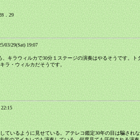
8．29
03/29(Sat) 19:07
ろ、キラウィルカで30分１ステージの演奏はやるそうです。
キラ・ウィルカだそうです。
 22:15
ているように見せている。アテレコ鑑定30年の目は騙されない。
687]で紹介した去年のアイキレでも演奏している。何度見ても圧倒される演奏