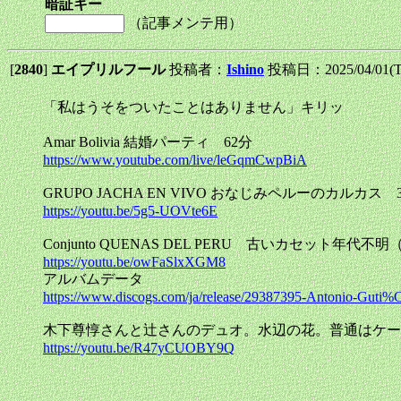
暗証キー
（記事メンテ用）
[
2840
]
エイプリルフール
投稿者：
Ishino
投稿日：2025/04/01(Tu
「私はうそをついたことはありません」キリッ
Amar Bolivia 結婚パーティ 62分
https://www.youtube.com/live/leGqmCwpBiA
GRUPO JACHA EN VIVO おなじみペルーのカルカス
https://youtu.be/5g5-UOVte6E
Conjunto QUENAS DEL PERU 古いカセット年代不明（ 
https://youtu.be/owFaSlxXGM8
アルバムデータ
https://www.discogs.com/ja/release/29387395-Antonio-Gu
木下尊惇さんと辻さんのデュオ。水辺の花。普通はケー
https://youtu.be/R47yCUOBY9Q