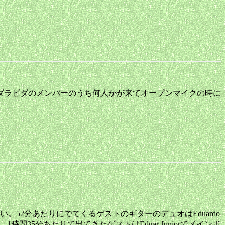
トダラビダのメンバーのうち何人かが来てオープンマイクの時に
52分あたりにでてくるゲストのギターのデュオはEduardo
。1時間35分あたりで出てきたゲストはEdgar Juniorでメインボ