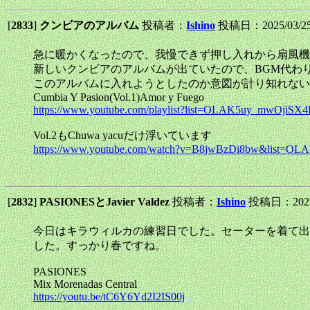
[
2833
]
クンビアのアルバム
投稿者：
Ishino
投稿日：2025/03/25(
急に暖かくなったので、我慢できず押し入れから扇風機
新しいクンビアのアルバムが出ていたので、BGM代わ
このアルバムに入れようとしたのか意図が計り知れない。12曲
Cumbia Y Pasion(Vol.1)Amor y Fuego
https://www.youtube.com/playlist?list=OLAK5uy_mwOji
Vol.2もChuwa yacuだけ浮いています
https://www.youtube.com/watch?v=B8jwBzDi8bw&list
[
2832
]
PASIONESとJavier Valdez
投稿者：
Ishino
投稿日：2025/0
今日はキラウィルカの練習日でした。セーターを着て出
した。すっかり春ですね。
PASIONES
Mix Morenadas Central
https://youtu.be/tC6Y6Yd2I2IS00j