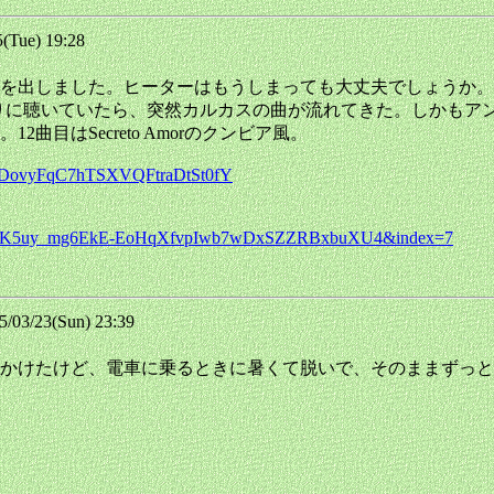
Tue) 19:28
を出しました。ヒーターはもうしまっても大丈夫でしょうか。
りに聴いていたら、突然カルカスの曲が流れてきた。しかもア
目はSecreto Amorのクンビア風。
SX4DovyFqC7hTSXVQFtraDtSt0fY
=OLAK5uy_mg6EkE-EoHqXfvpIwb7wDxSZZRBxbuXU4&index=7
3/23(Sun) 23:39
かけたけど、電車に乗るときに暑くて脱いで、そのままずっと