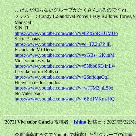
まだまだ知らないグループがたくさんあるのですね。
メンバー：Candy L.Sandoval Porcel,Lesly R.Flores Torres,Victo
Mariscal
SIN TI
https://www.youtube.com/watch?v=8ZtGoRHUMUo
Sucre 7 patas
https://www.youtube.com/watch?v=o_TZ2u7P-lE
Esencia de Mi Tierra
https://www.youtube.com/watch?v=xGBs-_2KunM
Vida ya no es vida
https://www.youtube.com/watch?v=5Nbb8SD4nLw
La vida por mi Bolivia
https://www.youtube.com/watch?v=26nrjdqaQqI
Huayn~o de los apodos
https://www.youtube.com/watch?v=wJTM2jnL50o
No Vales Nada
https://www.youtube.com/watch?v=6Erj1VKmsHQ
[
2072
]
Vivi color Canela
投稿者：
Ishino
投稿日：2023/05/22(Mo
今度演奏するのでYoutubeで検索した別グループの演