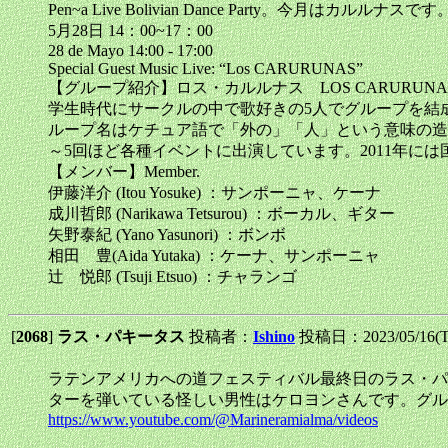
Pen~a Live Bolivian Dance Party。今月はカ
5月28日 14：00~17：00
28 de Mayo 14:00 - 17:00
Special Guest Music Live: “Los CARURUNAS”
【グループ紹介】ロス・カルルナス LOS CARURUNAS
学生時代にサークルの中で歌好きの5人でグループを結
ループ名はケチュア語で「外の」「人」という意味の造
～5回ほど各種イベントに出演しています。2011年には
【メンバー】Member.
伊藤洋介 (Itou Yosuke) ：サンポーニャ、ケーナ
成川哲郎 (Narikawa Tetsurou) ：ボーカル、ギター
矢野泰紀 (Yano Yasunori) ：ボンボ
相田 豊(Aida Yutaka) ：ケーナ、サンポーニャ
辻 悦郎 (Tsuji Etsuo) ：チャランゴ
[
2068
]
ラス・パキータス
投稿者：
Ishino
投稿日：2023/05/16(Tu
ラテンアメリカへの道フェスティバル最終日のラス・パ
ターを弾いている怪しい男性はケロヨンさんです。グル
https://www.youtube.com/@Marineramialma/videos