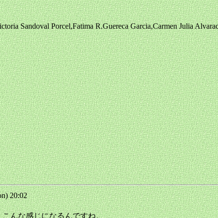
ria Sandoval Porcel,Fatima R.Guereca Garcia,Carmen Julia Alvarad
n) 20:02
奏。こんな感じになるんですね。