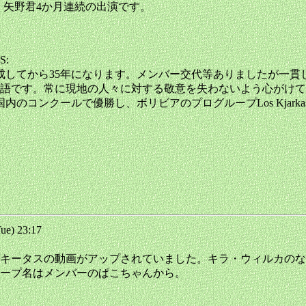
ルルナスです。矢野君4か月連続の出演です。
:
成してから35年になります。メンバー交代等ありましたが一
語です。常に現地の人々に対する敬意を失わないよう心がけて
国内のコンクールで優勝し、ボリビアのプログループLos Kjar
e) 23:17
キータスの動画がアップされていました。キラ・ウィルカのな
ープ名はメンバーのぱこちゃんから。