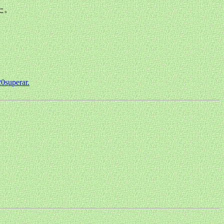
た。
superar.