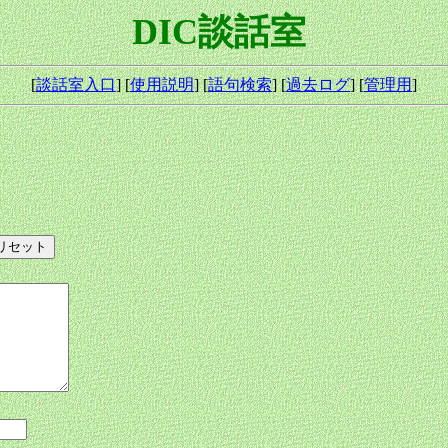
DIC談話室
[
談話室入口
] [
使用説明
] [
語句検索
] [
過去ログ
] [
管理用
]