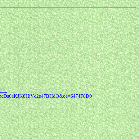
b=1-
bmcDs0aKJK8HiVc2e47BHdQ&oe=6474F8D0