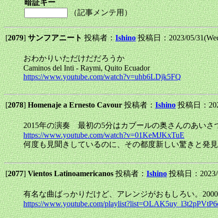
暗証キー
（記事メンテ用）
[
2079
]
サンフアニート
投稿者：
Ishino
投稿日：2023/05/31(Wed
おわかりいただけだだろうか
Caminos del Inti - Raymi, Quito Ecuador
https://www.youtube.com/watch?v=uhb6LDjk5FQ
[
2078
]
Homenaje a Ernesto Cavour
投稿者：
Ishino
投稿日：2023/
2015年の演奏 最初の5分はカブールの奥さんのあいさ
https://www.youtube.com/watch?v=01KeMJKxTuE
何度も見聞きしているのに、その都度新しい驚きと発見
[
2077
]
Vientos Latinoamericanos
投稿者：
Ishino
投稿日：2023/05
有名な曲ばっかりだけど、アレンジがおもしろい。200
https://www.youtube.com/playlist?list=OLAK5uy_l3t2p