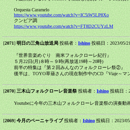
Orquesta Caramelo
https://www.youtube.com/watch?v=IC5iW5LP8Xo
クンビア調
https://www.youtube.com/watch?v=FT8D2CUYzLM
[
2071
]
明日の三角山放送局
投稿者：
Ishino
投稿日：2023/05/21(
『世界音楽めぐり 南米フォルクローレ紀行』
５月22日(月)８時～９時(再放送19時～20時)
前半の特集は『第２回みんなのフォルクローレ祭②』
後半は、TOYO草薙さんの現在制作中のCD『Viaje
[
2070
]
三木山フォルクローレ音楽祭
投稿者：
Ishino
投稿日：2023
Youtubeに今年の三木山フォルクローレ音楽祭の演
[
2069
]
今月のペーニャライブ
投稿者：
Ishino
投稿日：2023/05/1