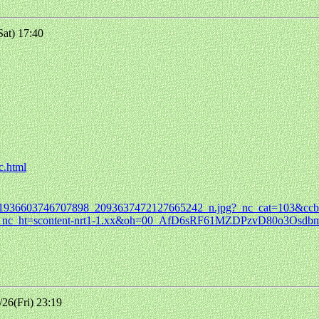
at) 17:40
c.html
0504_1936603746707898_2093637472127665242_n.jpg?_nc_cat=103&cc
c_ht=scontent-nrt1-1.xx&oh=00_AfD6sRF61MZDPzvD80o3Osd
6(Fri) 23:19