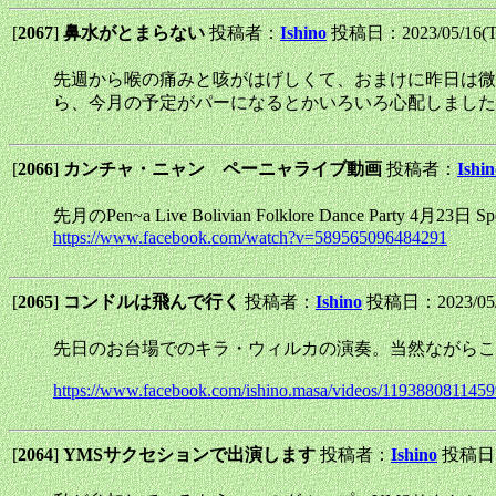
[
2067
]
鼻水がとまらない
投稿者：
Ishino
投稿日：2023/05/16(Tu
先週から喉の痛みと咳がはげしくて、おまけに昨日は微
ら、今月の予定がパーになるとかいろいろ心配しました
[
2066
]
カンチャ・ニャン ペーニャライブ動画
投稿者：
Ishin
先月のPen~a Live Bolivian Folklore Dance Party 4月23日 
https://www.facebook.com/watch?v=589565096484291
[
2065
]
コンドルは飛んで行く
投稿者：
Ishino
投稿日：2023/05/0
先日のお台場でのキラ・ウィルカの演奏。当然ながらこ
https://www.facebook.com/ishino.masa/videos/119388081145
[
2064
]
YMSサクセションで出演します
投稿者：
Ishino
投稿日：2