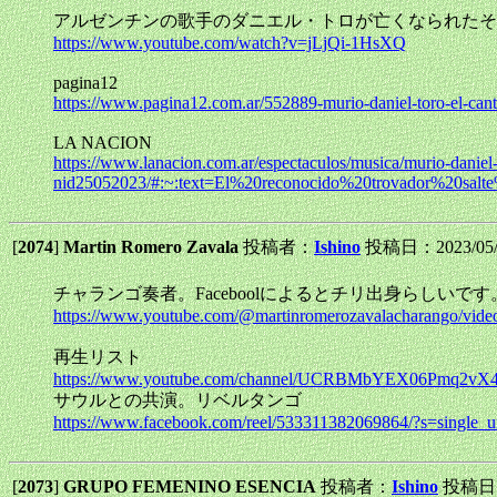
アルゼンチンの歌手のダニエル・トロが亡くなられたそう
https://www.youtube.com/watch?v=jLjQi-1HsXQ
pagina12
https://www.pagina12.com.ar/552889-murio-daniel-toro-el-cant
LA NACION
https://www.lanacion.com.ar/espectaculos/musica/murio-daniel-t
nid25052023/#:~:text=El%20reconocido%20trovador%20
[
2074
]
Martin Romero Zavala
投稿者：
Ishino
投稿日：2023/05/26
チャランゴ奏者。Faceboolによるとチリ出身らしいです
https://www.youtube.com/@martinromerozavalacharango/vide
再生リスト
https://www.youtube.com/channel/UCRBMbYEX06Pmq2vX
サウルとの共演。リベルタンゴ
https://www.facebook.com/reel/533311382069864/?s=single_u
[
2073
]
GRUPO FEMENINO ESENCIA
投稿者：
Ishino
投稿日：2