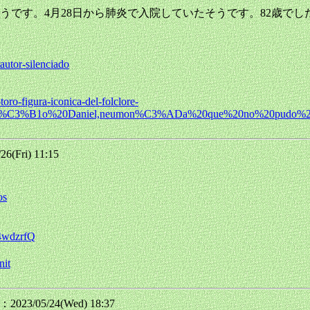
です。4月28日から肺炎で入院していたそうです。82歳でし
autor-silenciado
oro-figura-iconica-del-folclore-
salte%C3%B1o%20Daniel,neumon%C3%ADa%20que%20no%20pudo%20
(Fri) 11:15
。
os
4wdzrfQ
nit
023/05/24(Wed) 18:37