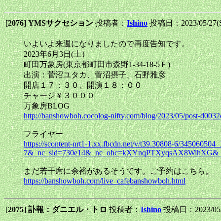
[
2076
]
YMSサクセション
投稿者：
Ishino
投稿日：2023/05/27(S
いよいよ来週になりましたので再度告知です。
2023年6月3日(土）
町田万象房(東京都町田市森野1-34-18-5Ｆ)
出演：菅沼ユタカ、菅沼摂子、石野雅彦
開店１７：３０、開演１８：００
チャージ￥３０００
万象房BLOG
http://banshowboh.cocolog-nifty.com/blog/2023/05/post-d0032
フライヤー
https://scontent-nrt1-1.xx.fbcdn.net/v/t39.30808-6/34506
7&_nc_sid=730e14&_nc_ohc=kXYnqPTXyqsAX8WihXG&_n
まだ若干席に余裕があるそうです。ご予約はこちら。
https://banshowboh.com/live_cafebanshowboh.html
[
2075
]
訃報：ダニエル・トロ
投稿者：
Ishino
投稿日：2023/05/2