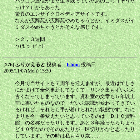
パソコン通信がまだ生き残っていたあのころ（そうだ
っけ？）からあった
驚異のエンサイクロペディアサイトです。
なんか広辞苑が広辞苑やめちゃうとか、イミダスがイ
ミダスやめちゃうとかそんな感じです。
＞２，３週間
うほっ（^.^）
[
576
]
ふりかえると
投稿者：
Ishino
投稿日：
2005/11/07(Mon) 15:30
今月で当サイトも７周年を迎えますが、最近は忙しさ
にかまけて全然更新してなくて、リンク集もずいぶん
古くなってしまっています。資料室の文章も５年以上
前に書いたものなので、だいぶ認識が変わってきてい
るけれど、それらも手が着けられない状態です。なに
よりも今一番変えたいと思っているのは「ＤＩＣ資料
館」の名称だったりします。あと３年経ったらちょう
ど１０年なのでそのあたりが一区切りかなと思ったり
しています。その時は私も４０歳……