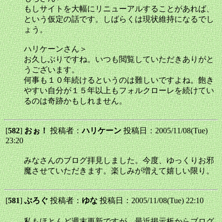
もしサイトを大幅にリニューアルすることがあれば、
という仮定の話です。しばらくは現状維持になるでし
ょう。
ハリケーンさん＞
お久しぶりですね。いつも閲覧していただきありがと
うございます。
何事も１０年続けるというのは難しいですよね。飽き
やすい自分が１５年以上もフォルクローレを続けてい
るのは奇跡かもしれません。
[
582
]
おぉ！
投稿者：
ハリケーン
投稿日：2005/11/08(Tue)
23:20
みなさんのブログ拝見しました。今度、ゆっくりお邪
魔させていただきます。楽しみが増えて嬉しい限り。
[
581
]
ぶろぐ
投稿者：
ゆな
投稿日：2005/11/08(Tue) 22:10
私もほとんど週末更新ですが、最近掲示板からブログ