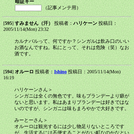
暗証キー
（記事メンテ用）
[
595
]
すみません（汗）
投稿者：
ハリケーン
投稿日：
2005/11/14(Mon) 23:32
カルナバルって、何ですか？シンガルは飲み口のいい
お酒なんですね。私にとって、それは危険（笑）なお
酒です。
[
594
]
オルーロ
投稿者：
Ishino
投稿日：2005/11/14(Mon)
16:19
ハリケーンさん＞
シンガニは全くの無色です。味もブランデーより癖が
ないと思います。私はあまりブランデーは好きではな
いのですが、シンガニは味もまろやかで大好きです。
みーとーさん＞
オルーロは観光するには少し物足りないところです
が、生活するには不便することがない町なのかなとい