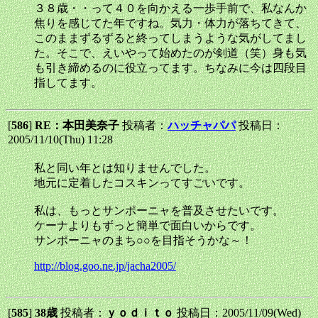
３８歳・・って４０を向かえる一歩手前で、私なんか
焦りを感じてた年ですね。気力・体力が落ちてきて、
このままずるずると終ってしまうような気がしてまし
た。そこで、えいやって始めたのが剣道（笑）身も気
も引き締めるのに役立ってます。ちなみに今は四段目
指してます。
[
586
]
RE：本田美奈子
投稿者：
ハッチャパパ
投稿日：
2005/11/10(Thu) 11:28
私と同い年とは知りませんでした。
地元に定着したコスキンってすごいです。
私は、もっとサンポーニャを普及させたいです。
ケーナよりもずっと簡単で面白いからです。
サンポーニャのまち○○を目指そうかな～！
http://blog.goo.ne.jp/jacha2005/
[
585
]
38歳
投稿者：
ｙｏｄｉｔｏ
投稿日：2005/11/09(Wed)