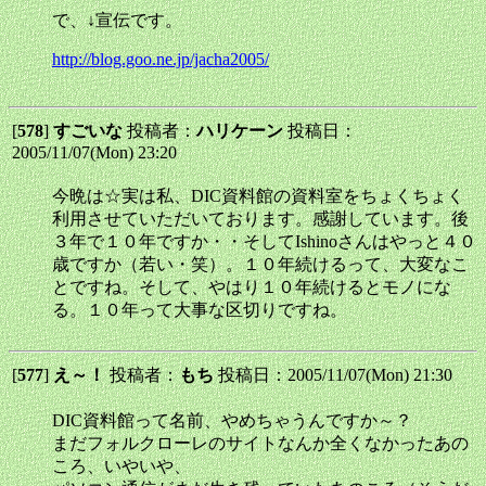
で、↓宣伝です。
http://blog.goo.ne.jp/jacha2005/
[
578
]
すごいな
投稿者：
ハリケーン
投稿日：
2005/11/07(Mon) 23:20
今晩は☆実は私、DIC資料館の資料室をちょくちょく
利用させていただいております。感謝しています。後
３年で１０年ですか・・そしてIshinoさんはやっと４０
歳ですか（若い・笑）。１０年続けるって、大変なこ
とですね。そして、やはり１０年続けるとモノにな
る。１０年って大事な区切りですね。
[
577
]
え～！
投稿者：
もち
投稿日：2005/11/07(Mon) 21:30
DIC資料館って名前、やめちゃうんですか～？
まだフォルクローレのサイトなんか全くなかったあの
ころ、いやいや、