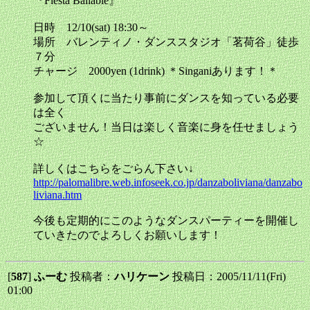
『Fiesta Bailable』
日時 12/10(sat) 18:30～
場所 バレンティノ・ダンススタジオ「茗荷谷」徒歩
７分
チャージ 2000yen (1drink) ＊Singaniあります！＊
参加して頂くに当たり事前にダンスを知っている必要
は全く
ございません！当日は楽しく音楽に身を任せましょう
☆
詳しくはこちらをごらん下さい↓
http://palomalibre.web.infoseek.co.jp/danzaboliviana/danzabo
liviana.htm
今後も定期的にこのようなダンスパーティーを開催し
ていきたのでよろしくお願いします！
[
587
]
ふーむ
投稿者：
ハリケーン
投稿日：2005/11/11(Fri)
01:00