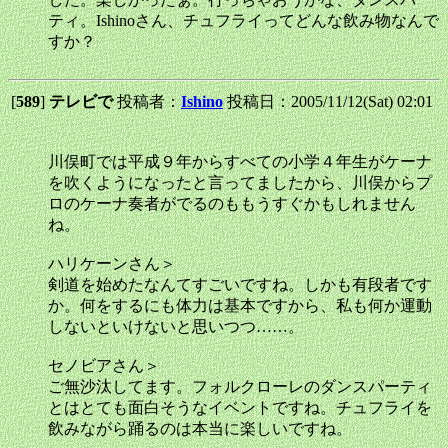
ティ。Ishinoさん、チュフライってどんな飲み物なんで
すか？
[
589
]
テレビで
投稿者：
Ishino
投稿日：2005/11/12(Sat) 02:01
川俣町では平成９年からすべての小学４年生がケーナ
を吹くようになったと言ってましたから、川俣からプ
ロのケーナ奏者がでるのももうすぐかもしれません
ね。
ハリケーンさん＞
剣道を始めたなんてすごいですね。しかも有段者です
か。何をするにも体力は基本ですから、私も何か運動
しないといけないと思いつつ……。
セノビアさん＞
ご無沙汰してます。フォルクローレのダンスパーティ
とはとても面白そうなイベントですね。チュフライを
飲みながら踊るのは本当に楽しいですね。