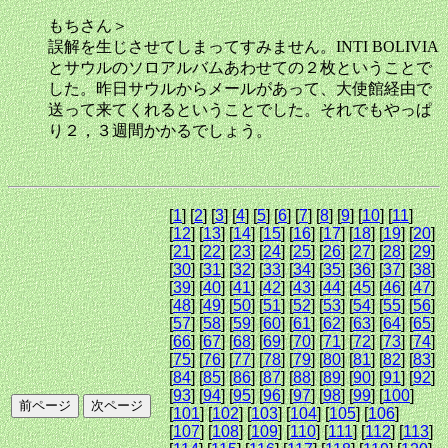
もちさん＞
誤解を生じさせてしまってすみません。INTI BOLIVIA
とサウルのソロアルバムあわせての２枚ということで
した。昨日サウルからメールがあって、大使館経由で
送って来てくれるということでした。それでもやっぱ
り２，３週間かかるでしょう。
[
1
] [
2
] [
3
] [
4
] [
5
] [
6
] [
7
] [
8
] [
9
] [
10
] [
11
]
[
12
] [
13
] [
14
] [
15
] [
16
] [
17
] [
18
] [
19
] [
20
]
[
21
] [
22
] [
23
] [
24
] [
25
] [
26
] [
27
] [
28
] [
29
]
[
30
] [
31
] [
32
] [
33
] [
34
] [
35
] [
36
] [
37
] [
38
]
[
39
] [
40
] [
41
] [
42
] [
43
] [
44
] [
45
] [
46
] [
47
]
[
48
] [
49
] [
50
] [
51
] [
52
] [
53
] [
54
] [
55
] [
56
]
[
57
] [
58
] [
59
] [
60
] [
61
] [
62
] [
63
] [
64
] [
65
]
[
66
] [
67
] [
68
] [
69
] [
70
] [
71
] [
72
] [
73
] [
74
]
[
75
] [
76
] [
77
] [
78
] [
79
] [
80
] [
81
] [
82
] [
83
]
[
84
] [
85
] [
86
] [
87
] [
88
] [
89
] [
90
] [
91
] [
92
]
[
93
] [
94
] [
95
] [
96
] [
97
] [
98
] [
99
] [
100
]
[
101
] [
102
] [
103
] [
104
] [
105
] [
106
]
[
107
] [
108
] [
109
] [
110
] [
111
] [
112
] [
113
]