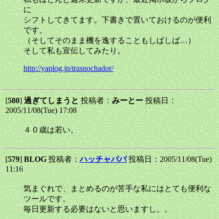
に
シフトしてきてます。下書きで置いておけるのが便利
です。
（そしてそのまま機を逸することもしばしば…）
そして私も宣伝してみたり。
http://yaplog.jp/trasnochador/
[
580
]
過ぎてしまうと
投稿者：
みーとー
投稿日：
2005/11/08(Tue) 17:08
４０歳は若い。
[
579
]
BLOG
投稿者：
ハッチャパパ
投稿日：2005/11/08(Tue)
11:16
気まぐれで、まとめるのが苦手な私にはとても便利な
ツールです。
毎日更新する必要はないと思いますし。。