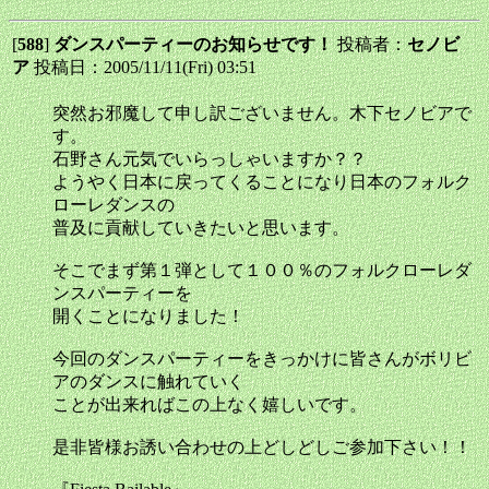
[
588
]
ダンスパーティーのお知らせです！
投稿者：
セノビ
ア
投稿日：2005/11/11(Fri) 03:51
突然お邪魔して申し訳ございません。木下セノビアで
す。
石野さん元気でいらっしゃいますか？？
ようやく日本に戻ってくることになり日本のフォルク
ローレダンスの
普及に貢献していきたいと思います。
そこでまず第１弾として１００％のフォルクローレダ
ンスパーティーを
開くことになりました！
今回のダンスパーティーをきっかけに皆さんがボリビ
アのダンスに触れていく
ことが出来ればこの上なく嬉しいです。
是非皆様お誘い合わせの上どしどしご参加下さい！！