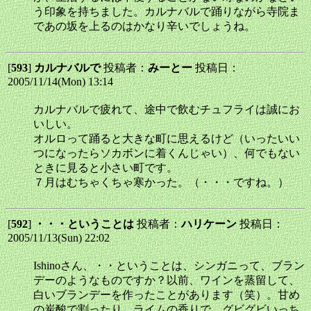
う印象を持ちました。カルナバルで踊りながら寺院ま
であの坂を上るのはかなり辛いでしょうね。
[
593
]
カルナバルで
投稿者：
みーとー
投稿日：
2005/11/14(Mon) 13:14
カルナバルで疲れて、途中で飲むチュフライは誠にお
いしい。
オルロって踊ると大きな町に思えるけど（いったいい
つになったらソカボンに着くんじゃい）、何でもない
ときに見ると小さい町です。
７月はむちゃくちゃ寒かった。（・・・ですね。）
[
592
]
・・・ということは
投稿者：
ハリケーン
投稿日：
2005/11/13(Sun) 22:02
Ishinoさん、・・ということは、シンガニって、ブラン
デーのようなものですか？以前、ワインを蒸留して、
白いブランデーを作ったことがあります（笑）。甘め
の炭酸で割ったり、ライムの香りで、グビグビいっち