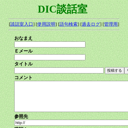
DIC談話室
[
談話室入口
] [
使用説明
] [
語句検索
] [
過去ログ
] [
管理用
]
おなまえ
Ｅメール
タイトル
コメント
参照先