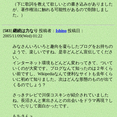
（下に歌詞を教えて欲しいとの書き込みがありました
が、著作権法に触れる可能性があるので削除しまし
た。）
[
583
]
継続は力なり
投稿者：
Ishino
投稿日：
2005/11/09(Wed) 01:22
みなさんいろいろと趣向を凝らしたブログをお持ちの
ようで、楽しいですね。是非どんどん宣伝してくださ
い。
インターネット環境もどんどん変わってきて、ついて
いくのが大変です。ブログなんて知ったのは２年くら
い前ですし、Wikipediaなんて便利なサイトも去年くら
いに初めて知りました。次はどんな形態のものが出て
くるのでしょう？
さっきテレビで川俣コスキンが紹介されていました
ね。長沼さんと東出さんとの出会いをドラマ再現？し
ていたりして面白かったです。
もちさん＞