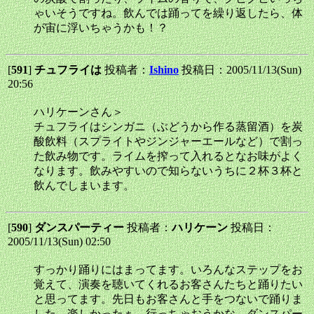
ゃいそうですね。飲んでは踊ってを繰り返したら、体
が宙に浮いちゃうかも！？
[
591
]
チュフライは
投稿者：
Ishino
投稿日：2005/11/13(Sun)
20:56
ハリケーンさん＞
チュフライはシンガニ（ぶどうから作る蒸留酒）を炭
酸飲料（スプライトやジンジャーエールなど）で割っ
た飲み物です。ライムを搾って入れるとなお味がよく
なります。飲みやすいので知らないうちに２杯３杯と
飲んでしまいます。
[
590
]
ダンスパーティー
投稿者：
ハリケーン
投稿日：
2005/11/13(Sun) 02:50
すっかり踊りにはまってます。いろんなステップをお
覚えて、演奏を聴いてくれるお客さんたちと踊りたい
と思ってます。先日もお客さんと手をつないで踊りま
した。楽しかったぁ。行っちゃおうかな、ダンスパー