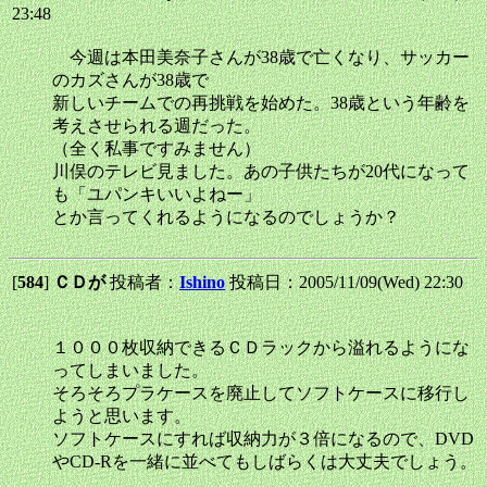
23:48
今週は本田美奈子さんが38歳で亡くなり、サッカー
のカズさんが38歳で
新しいチームでの再挑戦を始めた。38歳という年齢を
考えさせられる週だった。
（全く私事ですみません）
川俣のテレビ見ました。あの子供たちが20代になって
も「ユパンキいいよねー」
とか言ってくれるようになるのでしょうか？
[
584
]
ＣＤが
投稿者：
Ishino
投稿日：2005/11/09(Wed) 22:30
１０００枚収納できるＣＤラックから溢れるようにな
ってしまいました。
そろそろプラケースを廃止してソフトケースに移行し
ようと思います。
ソフトケースにすれば収納力が３倍になるので、DVD
やCD-Rを一緒に並べてもしばらくは大丈夫でしょう。