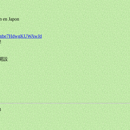
n Japon
zyX1jnbe7HdwgKUWAwJd
2
が開設
48