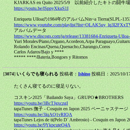
KJARKAS en Quito 2025/5/9 以前紹介したキト
https://youtu.be/lSppyXkuS1I
Enriqueta Ulloaの1984年のアルバムNin~a Tier
https://www.youtube.com/playlist?list=OLAK5uy_lq3l2F
アルバムデータ
https://www.discogs.com/ja/release/13381684-Enriqueta-Ulloa
Yuri Morales/Piano,Organo,Acordeon,Arpa Paraguayo,Guitarra
Rolando Encinas/Quena,Quenacho,Charango,Coros
Carlos Adaros/Bajo y ****
***** ****/Bateria,Bongoes y Ritomos
[
3074
]
いくらでも寝られる
投稿者：
Ishino
投稿日：2025/10/17(
たくさん寝てるのに寝足りない。
コスキン2025「Bailando Saya」GRUPO★BROTHERS
https://youtu.be/3BcTJgxczgI
tapaTunes 撫子 - Cosquin en Japon 2025 ペーニャステージ
https://youtu.be/3lqAQ1vRIQA
tapaTunes Lejos de ti(Pelo D´ Ambrosio) - Cosquin en Japon 
https://youtu.be/9YkpcuteO4A