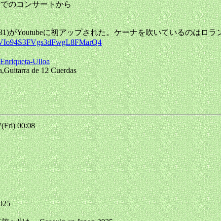
の闘牛場でのコンサートから
ra(SLPL-13531)がYoutubeに初アップされた。ケーナを吹いている
XxTVIo94S3FVgs3dFwgL8FMarQ4
-Enriqueta-Ulloa
,Guitarra de 12 Cuerdas
Fri) 00:08
2025