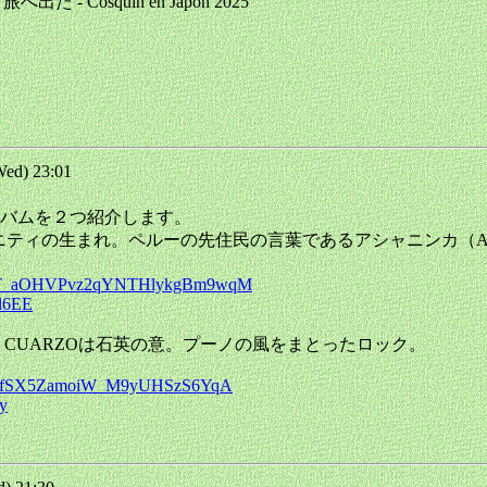
て旅へ出た - Cosquin en Japon 2025
ed) 23:01
バムを２つ紹介します。
先住民コミュニティの生まれ。ペルーの先住民の言葉であるアシャニンカ（
LdPIT_aOHVPvz2qYNTHlykgBm9wqM
wl6EE
。CUARZOは石英の意。プーノの風をまとったロック。
TbvzgfSX5ZamoiW_M9yUHSzS6YqA
6y