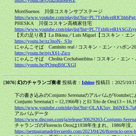
https://youtu.be/Qza2odaMeKE
MorriSuenos 川俣コスキンサブステージ
https://www.youtube.com/playlist?list=PL7Txb8cetRICbbb
PHESKA 川俣コスキン高橋家住宅
https://www.youtube.com/playlist?list=PL7Txb8cetRIAS
【天の足り夜】La Bikina／Luis Miguel【コスキン・エ
https://youtu.be/zz3noN-_S3o
にゃんこそば Caminito real / コスキン・エン・ハポン20
https://youtu.be/pjxX61-Zico
にゃんこそば Cholita Cochabambina / コスキン・エン
https://youtu.be/POmqBfiCXGI
[
3076
]
幻のチャランゴ奏者
投稿者：
Ishino
投稿日：2025/10/17(
下の書き込みのConjunto Serenataのアルバムが
Conjunto Serenata(1～12,1966年) とEl Trio de
https://www.youtube.com/playlist?list=OLAK5uy_lh6NE
アルバムデータ
https://www.discogs.com/ja/release/30629263-Conjunto-Serena
チャランゴのFlorencio Orosは1938年生まれ。198
https://pentagramadelrecuerdo.com/2023/04/26/florencio-oros-b