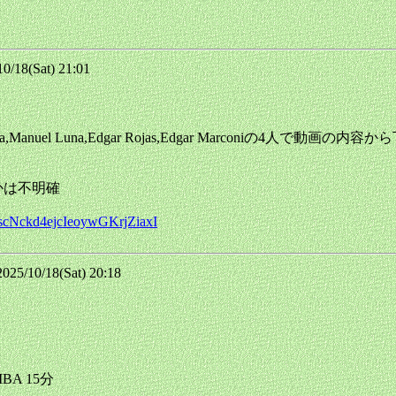
18(Sat) 21:01
nuel Luna,Edgar Rojas,Edgar Marconiの4人で動
一かは不明確
IscNckd4ejcIeoywGKrjZiaxI
/10/18(Sat) 20:18
MBA 15分