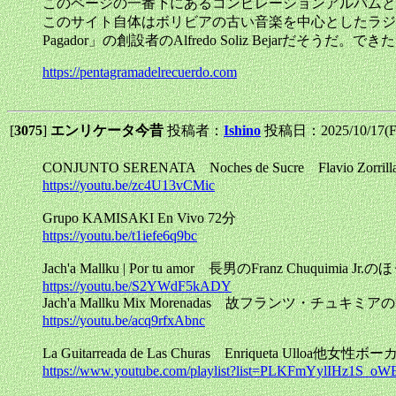
このページの一番下にあるコンピレーションアルバムと
このサイト自体はボリビアの古い音楽を中心としたラジオ番組「Pe
Pagador」の創設者のAlfredo Soliz Bej
https://pentagramadelrecuerdo.com
[
3075
]
エンリケータ今昔
投稿者：
Ishino
投稿日：2025/10/17(Fr
CONJUNTO SERENATA Noches de Sucre Flavio Zor
https://youtu.be/zc4U13vCMic
Grupo KAMISAKI En Vivo 72分
https://youtu.be/t1iefe6q9bc
Jach'a Mallku | Por tu amor 長男のFranz Chuquimia Jr.の
https://youtu.be/S2YWdF5kADY
Jach'a Mallku Mix Morenadas 故フランツ・チュキミ
https://youtu.be/acq9rfxAbnc
La Guitarreada de Las Churas Enriqueta Ulloa他女性
https://www.youtube.com/playlist?list=PLKFmYylIHz1S_o