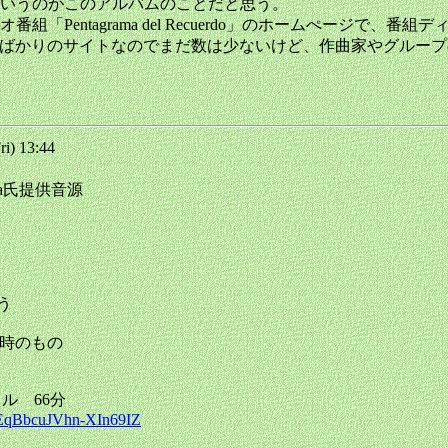
いうのがこのアルバムのことだと思う。
ntagrama del Recuerdo」のホームぺージで、番組ディレ
arだそうだ。できたばかりのサイトなのでまだ数は少ないけど、作曲家やグ
i) 13:44
rilla氏提供音源
ほう
アの時のもの
ボーカル 66分
WEqBbcuJVhn-XIn69IZ