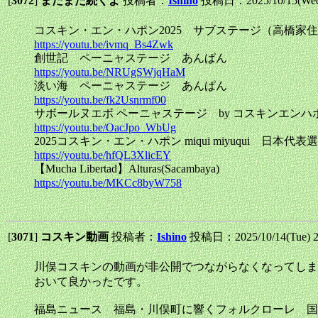
[
3072
]
まだまだ続くよ
投稿者：
Ishino
投稿日：2025/10/15(Wed
コスキン・エン・ハポン2025 サブステージ（高橋家
https://youtu.be/ivmq_Bs4Zwk
創世記 ペーニャステージ あんぱん
https://youtu.be/NRUgSWjqHaM
淡い海 ペーニャステージ あんぱん
https://youtu.be/fk2Usnrmf00
サボールヌエボ ペーニャステージ by コスキンエンハポ
https://youtu.be/OacJpo_WbUg
2025コスキン・エン・ハポン miqui miyuqui 日本代表
https://youtu.be/hfQL3XlicEY
【Mucha Libertad】Alturas(Sacambaya)
https://youtu.be/MKCc8byW758
[
3071
]
コスキン動画
投稿者：
Ishino
投稿日：2025/10/14(Tue) 
川俣コスキンの動画が非公開でつながらなくなってしま
おいて良かったです。
福島ニュース 福島・川俣町に響くフォルクローレ 国内最大