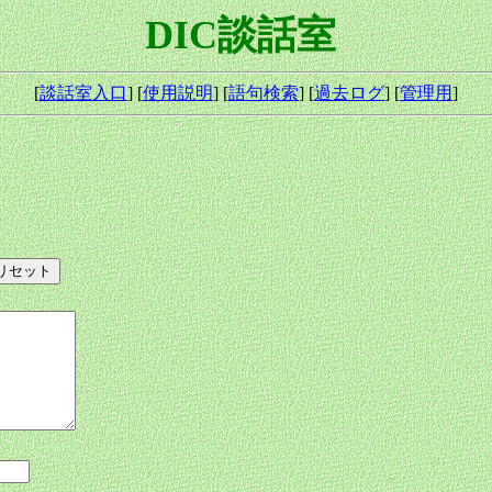
DIC談話室
[
談話室入口
] [
使用説明
] [
語句検索
] [
過去ログ
] [
管理用
]