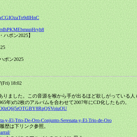
PgtxCGIOzaTo9dIHnC
GZrymIhPKMEbmnpHryh8
ン・ハポン2025】
25
・ハポン2025
Fri) 18:02
Youtubeにありました。この音源を喉から手が出るほど欲しがってい
 Oro(13～16,1965年)の2枚のアルバムを合わせて2007年にCD化したもの。
S-7uO0zQ6j5rOTGBY8RpQSVoiuOU
ta-y-El-Trio-De-Oro-Conjunto-Serenata-y-El-Trio-de-Oro
6年没。履歴は下リンク参照。
arral/