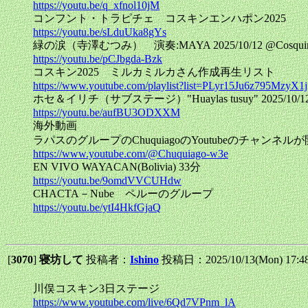
https://youtu.be/q_xfnol10jM
コンフント・トラピチェ コスキンエンハポン2025
https://youtu.be/sLduUka8gYs
緑の涙（寺澤むつみ） 演奏:MAYA 2025/10/12 @Cosquin e
https://youtu.be/pCJbgda-Bzk
コスキン2025 ミルカミルカさん作成再生リスト
https://www.youtube.com/playlist?list=PLyr15Ju6z795M
ホセ＆イリチ（サブステージ）"Huaylas tusuy" 2025/10/1
https://youtu.be/aufBU3ODXXM
海外動画
ラパスのグループのChuquiagoのYoutubeのチャンネル
https://www.youtube.com/@Chuquiago-w3e
EN VIVO WAYACAN(Bolivia) 33分
https://youtu.be/9omdVVCUHdw
CHACTA－Nube ペルーのグループ
https://youtu.be/ytI4HkfGjaQ
[
3070
]
寝坊して
投稿者：
Ishino
投稿日：2025/10/13(Mon) 17:
川俣コスキン3日ステージ
https://www.youtube.com/live/6Qd7VPnm_lA