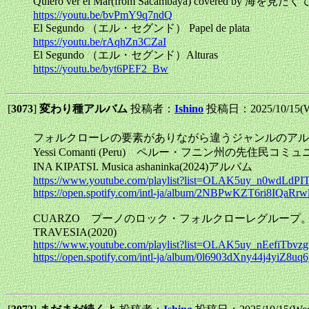
Quiero ver el Mar(from Sacambaya) covered by 海を見たく
https://youtu.be/bvPmY9q7ndQ
El Segundo （エル・セグンド） Papel de plata
https://youtu.be/rAqhZn3CZaI
El Segundo （エル・セグンド）Alturas
https://youtu.be/byt6PEF2_Bw
[
3073
]
変わり種アルバム
投稿者：
Ishino
投稿日：2025/10/15(W
フォルクローレの要素がありながら違うジャンルのアル
Yessi Comanti (Peru) ペルー・フニン州の
INA KIPATSI. Musica ashaninka(2024)アルバム
https://www.youtube.com/playlist?list=OLAK5uy_n0wd
https://open.spotify.com/intl-ja/album/2NBPwKZT6ri8IQaRr
CUARZO プーノのロック・フォルクローレグループ
TRAVESIA(2020)
https://www.youtube.com/playlist?list=OLAK5uy_nEefi
https://open.spotify.com/intl-ja/album/0l6903dXny44j4yiZ8uq