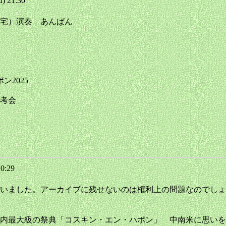
) 21:30
住宅）演奏 あんぱん
ン2025
選考会
20:29
いました。アーカイブに残せないのは権利上の問題なのでしょ
級の祭典「コスキン・エン・ハポン」 中南米に思いを馳せて (2