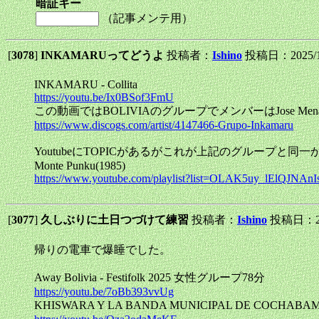
暗証キー
（記事メンテ用）
[
3078
]
INKAMARUってどうよ
投稿者：
Ishino
投稿日：2025/10/
INKAMARU - Collita
https://youtu.be/Ix0BSof3FmU
この動画ではBOLIVIAのグループでメンバーはJose Mena,Ma
https://www.discogs.com/artist/4147466-Grupo-Inkamaru
YoutubeにTOPICがあるがこれが上記のグループと同
Monte Punku(1985)
https://www.youtube.com/playlist?list=OLAK5uy_lElQJNAn
[
3077
]
久しぶりに土日つづけて練習
投稿者：
Ishino
投稿日：2025
帰りの電車で爆睡でした。
Away Bolivia - Festifolk 2025 女性グループ78分
https://youtu.be/7oBb393vvUg
KHISWARA Y LA BANDA MUNICIPAL DE COCHABA