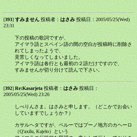
[
393
]
すみません
投稿者：
はさみ
投稿日：2005/05/25(Wed)
23:31
下の投稿の歌詞ですが、
アイマラ語とスペイン語の間の空白が投稿時に削除さ
れてしまったようで、
見苦しくなってしまいました。
アイマラ語は各行とも最初の２語だけですので、
すみませんが切り分けて読んで下さい。
[
392
]
Re:Kasarjeta
投稿者：
はさみ
投稿日：
2005/05/25(Wed) 23:26
しべりんさま。はさみと申します。（どこかでお会い
していますでしょうか？）
カサルヘタですが、ペルーではプーノ地方のカヘーロ
（Q'axilu, Kajelo）という