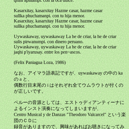
qhini apillampi. con la oca dulce.
Kasarxitay, kasarxitay Hazme casar, hazme casar
sullka phuchamanpi. con tu hija menor.
Kasarxitay, kasarxitay Hazme casar, hazme casar
sullka phuchamanpi. con tu hija menor.
Uywaskaway, uywaskaway La he de criar, la he de criar
sulis pirwanumpi. con dinero peruano.
Uywaskaway, uywaskaway La he de criar, la he de criar
jaqhi p'iyarusay. entre los pen~ascos.
(Felix Paniagua Loza, 1986)
なお、アイマラ語表記ですが、uywaskaway の中の ka
の a と、
偶数行目末尾の i はそれぞれ全てウムラウトが付くの
が正しいです。
ペルーの音源としては、エストゥディアンティーナに
よるインスト演奏になってしまいますが、
Centro Musical y de Danzas "Theodoro Valcarcel" という楽
団のＣＤに
録音がありますので、興味があればお聴きになってみ