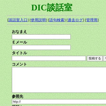
DIC談話室
[
談話室入口
] [
使用説明
] [
語句検索
] [
過去ログ
] [
管理用
]
おなまえ
Ｅメール
タイトル
コメント
参照先