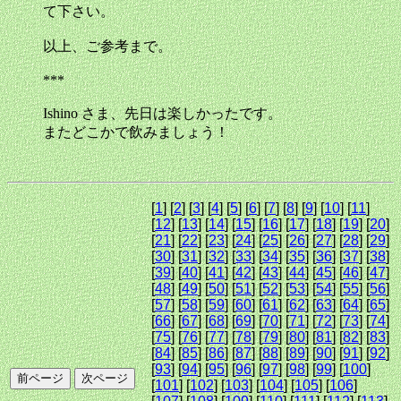
て下さい。
以上、ご参考まで。
***
Ishino さま、先日は楽しかったです。
またどこかで飲みましょう！
[
1
] [
2
] [
3
] [
4
] [
5
] [
6
] [
7
] [
8
] [
9
] [
10
] [
11
]
[
12
] [
13
] [
14
] [
15
] [
16
] [
17
] [
18
] [
19
] [
20
]
[
21
] [
22
] [
23
] [
24
] [
25
] [
26
] [
27
] [
28
] [
29
]
[
30
] [
31
] [
32
] [
33
] [
34
] [
35
] [
36
] [
37
] [
38
]
[
39
] [
40
] [
41
] [
42
] [
43
] [
44
] [
45
] [
46
] [
47
]
[
48
] [
49
] [
50
] [
51
] [
52
] [
53
] [
54
] [
55
] [
56
]
[
57
] [
58
] [
59
] [
60
] [
61
] [
62
] [
63
] [
64
] [
65
]
[
66
] [
67
] [
68
] [
69
] [
70
] [
71
] [
72
] [
73
] [
74
]
[
75
] [
76
] [
77
] [
78
] [
79
] [
80
] [
81
] [
82
] [
83
]
[
84
] [
85
] [
86
] [
87
] [
88
] [
89
] [
90
] [
91
] [
92
]
[
93
] [
94
] [
95
] [
96
] [
97
] [
98
] [
99
] [
100
]
[
101
] [
102
] [
103
] [
104
] [
105
] [
106
]