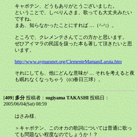
キャポテン、どうもありがとうございました。
ということで、しべりんさま、歌っても大丈夫みたい
ですね。
まあ、知らなかったことにすれば …（^-^;）。
ところで、クレメンテさんてこの方かと思います。
ぜひアイマラの民謡を扱った本も著して頂きたいと思
います。
http://www.aymaranet.org/ClementeMamaniLaruta.htm
それにしても、他にどんな意味が … それを考えると夜
も眠れなくなっちゃう（(c)春日三球）。
[
409
]
多分
投稿者：
sugiyama TAKASHI
投稿日：
2005/06/04(Sat) 08:59
はさみ様、
＞キャポテン、このオカの歌詞については普通に歌っ
ても問題ない程度なのでしょうか！？