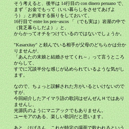
そう考えると、後半は 14行目の con dinero peruano で、
まず「お金でもって（いい暮らしをさせてあげよ
う）」と約束する振りをしておいて、
16行目で entre los pen~ascos 「（でも実は）岩屋の中で
（貧乏暮らしだよ）」と、
からかってオチをつけているのではないでしょうか。
"Kasarxitay" と頼んでいる相手が父母のどちらかは分か
りませんが、
「あんたの末娘と結婚させてくれ～」って言うところ
からして、
すでに冗談半分な感じが込められているような気がし
ます。
なので、ちょっと誤解された方がいるといけないので
すが、
今回紹介したアイマラ語の歌詞はぜんぜんＨではあり
ませんし、
光源氏のようにマニアックでもありません。
ユーモアのある、楽しい歌詞だと思います。
あと、はぱさん、これが特定の場面で歌われるという