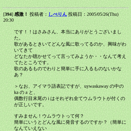
[
394
]
感激！
投稿者：
しべりん
投稿日：2005/05/26(Thu)
20:30
です！！はさみさん、本当にありがとうございまし
た。
歌があるときいてどんな風に歌ってるのか、興味がわ
いてきて
どなたか聴かせてって言ってみようか・・なんて考え
てたところです。
歌のあるものでわりと簡単に手に入るものないかな
あ？
＞なお、アイマラ語表記ですが、uywaskaway の中の
ka の a と、
偶数行目末尾の i はそれぞれ全てウムラウトが付くの
が正しいです。
すみません！ウムラウトって何？
簡単にいうとどんな風に発音するのですか？（簡単に
なんていえない