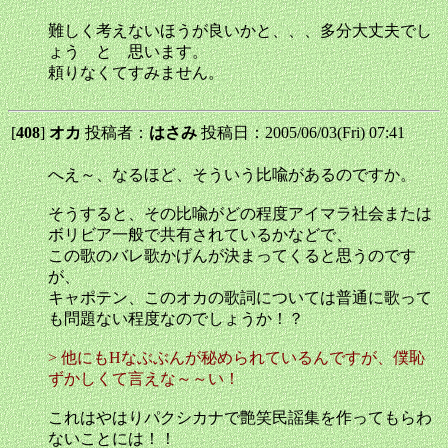
難しく考えないほうが良いかと、、、多分大丈夫でし
ょう と 思います。
頼りなくてすみません。
[
408
]
オカ
投稿者：
はさみ
投稿日：2005/06/03(Fri) 07:41
へえ～、なるほど、そういう比喩があるのですか。
そうすると、その比喩がどの程度アイマラ社会または
ボリビア一般で共有されているかなどで、
この歌のバレ歌かげんが決まってくると思うのです
が、
キャポテン、このオカの歌詞については普通に歌って
も問題ない程度なのでしょうか！？
> 他にもHなぶぶんが秘められているんですが、僕恥
ずかしくて言えな～～い！
これはやはりパクシカナで艶笑民謡集を作ってもらわ
ないことには！！