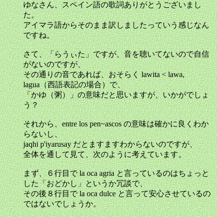
ゆなさん、スペイン語の歌詞ありがとうございまし
た。
アイマラ語からそのまま訳しましたっていう感じなん
ですね。
さて、「らうぃた」ですが、音を聴いてないので自信
がないのですが、
その通りの音であれば、おそらく lawita < lawa,
lagua（西語表記の場合）で、
「かゆ（粥）」の意味だと思いますが、いかがでしょ
う？
それから、entre los pen~ascos の意味は確かに良くわか
らないし、
jaqhi p'iyarusay だとますますわからないのですが、
全体を通して見て、次のように考えています。
まず、６行目で la oca agria と言っているのはちょっと
した「おどかし」というか冗談で、
その後８行目で la oca dulce と言って安心させているの
ではないでしょうか。