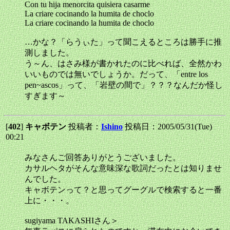
Con tu hija menorcita quisiera casarme
La criare cocinando la humita de choclo
La criare cocinando la humita de choclo
…かな？「らうぃた」って聞こえるところは勝手に推
測しました。
う～ん、はさみ様が書かれたのに比べれば、全然かわ
いいものでは無いでしょうか。だって、「entre los
pen~ascos」って、「岩壁の間で」？？？なんだか怪し
すぎます～
[
402
]
キャボテン
投稿者：
Ishino
投稿日：2005/05/31(Tue)
00:21
みなさんご回答ありがとうございました。
カサルヘタがそんな意味深な歌詞だったとは知りませ
んでした。
キャボテンって？と思ってグーグルで検索すると一番
上に・・・。
sugiyama TAKASHIさん＞