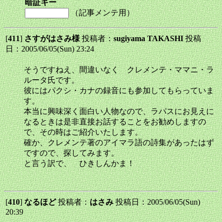
暗証キー
（記事メンテ用）
[
411
]
さすがはさみ様
投稿者：
sugiyama TAKASHI
投稿
日：2005/06/05(Sun) 23:24
そうですねえ、間違いなく クレメンテ・ママニ・ラ
ルータ氏です。
彼にはパクシ・カナの録音にも参加してもらっていま
す。
本当に興味深く面白い人物なので、ラパスにお見えに
なるときは是非直接お話することをお勧めしますの
で、その時はご紹介いたします。
確か、クレメンテ著のアイマラ語の詩集があったはず
ですので、探してみます。
と言う訳で、 ひきしんかま！
[
410
]
なるほど
投稿者：
はさみ
投稿日：2005/06/05(Sun)
20:39