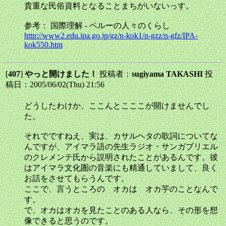
貴重な民俗資料となることまちがいないっす。
参考： 国際理解 - ペルーの人々のくらし
http://www2.edu.ipa.go.jp/gz/n-kok1/n-gzz/n-gfz/IPA-
kok550.htm
[
407
]
やっと開けました！
投稿者：
sugiyama TAKASHI
投
稿日：2005/06/02(Thu) 21:56
どうしたわけか、ここんとこここが開けませんでし
た。
それでですねえ、実は、カサルヘタの歌詞についてな
んですが、アイマラ語の先生ラジオ・サンガブリエル
のクレメンテ氏から説明されたことがあるんです。彼
はアイマラ文化圏の音楽にも精通していまして、良く
お話をさせてもらうんです。
ここで、言うところの オカは オカ芋のことなんで
す。
で、オカはオカを見たことのある人なら、その形を想
像できると思うのです。