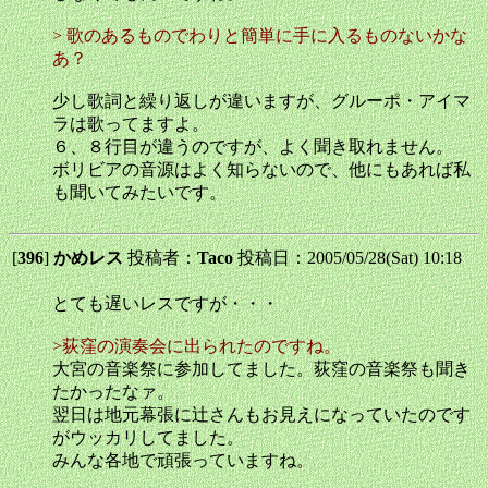
> 歌のあるものでわりと簡単に手に入るものないかな
あ？
少し歌詞と繰り返しが違いますが、グルーポ・アイマ
ラは歌ってますよ。
６、８行目が違うのですが、よく聞き取れません。
ボリビアの音源はよく知らないので、他にもあれば私
も聞いてみたいです。
[
396
]
かめレス
投稿者：
Taco
投稿日：2005/05/28(Sat) 10:18
とても遅いレスですが・・・
>荻窪の演奏会に出られたのですね。
大宮の音楽祭に参加してました。荻窪の音楽祭も聞き
たかったなァ。
翌日は地元幕張に辻さんもお見えになっていたのです
がウッカリしてました。
みんな各地で頑張っていますね。