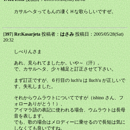
カサルヘタってもんの凄くＨな歌らしいですぜ。
[
397
]
Re:Kasarjeta
投稿者：
はさみ
投稿日：2005/05/28(Sat)
20:32
しべりんさま
あれ、見られてましたか。いや～（汗）。
で、カサルヘタ、少々補足と訂正させて下さい。
まず訂正ですが、６行目の luch'u は lluch'u が正しいで
す。失礼しました。
それからウムラウトについてですが（ishino さん、フ
ォローありがとう！）、
アイマラ語の表記に使われる場合、ウムラウトは長母
音を表します。
でも、歌の場合はメロディーに乗せるので長短は気に
しなくても良いですね。