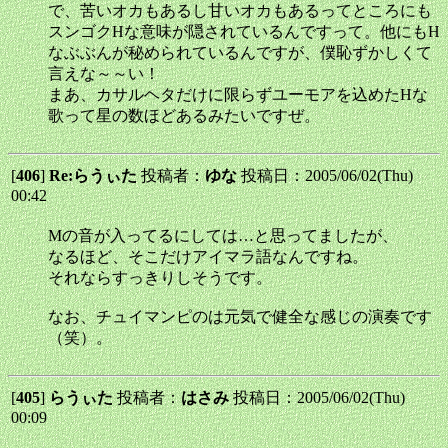
で、苦いオカもあるし甘いオカもあるってところにも
スンゴクHな意味が隠されているんですって。他にもH
なぶぶんが秘められているんですが、僕恥ずかしくて
言えな～～い！
まあ、カサルヘタだけに限らずユーモアを込めたHな
歌って星の数ほどあるみたいですぜ。
[
406
]
Re:らうぃた
投稿者：
ゆな
投稿日：2005/06/02(Thu)
00:42
Mの音が入ってるにしては…と思ってましたが、
なるほど、そこだけアイマラ語なんですね。
それならすっきりしそうです。
なお、チュイマンピのは元気で健全な感じの演奏です
（笑）。
[
405
]
らうぃた
投稿者：
はさみ
投稿日：2005/06/02(Thu)
00:09