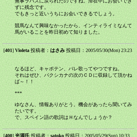
無事ラパスに戻られたのですね。滞在中にお会いでき
ずに残念です。
でもきっと近いうちにお会いできるでしょう。
競馬なんて興味なかったから、インティライミなんて
馬がいることを昨日初めて知りました。
[
401
]
Violeta
投稿者：
はさみ
投稿日：2005/05/30(Mon) 23:23
なるほど、キャポテン、バレ歌ってやつですね。
それはぜひ、パクシカナの次のＣＤに収録して頂かね
ば～！！
***
ゆなさん、情報ありがとう。機会があったら聞いてみ
たいです。
で、スペイン語の歌詞はＨなんでしょうか？
[
400
]
光源氏
投稿者：
satoko
投稿日：2005/05/29(Sun) 10:33