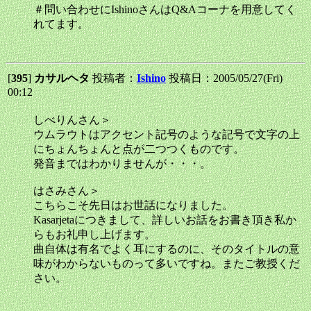
＃問い合わせにIshinoさんはQ&Aコーナを用意してく
れてます。
[
395
]
カサルヘタ
投稿者：
Ishino
投稿日：2005/05/27(Fri)
00:12
しべりんさん＞
ウムラウトはアクセント記号のような記号で文字の上
にちょんちょんと点が二つつくものです。
発音まではわかりませんが・・・。
はさみさん＞
こちらこそ先日はお世話になりました。
Kasarjetaにつきまして、詳しいお話をお書き頂き私か
らもお礼申し上げます。
曲自体は有名でよく耳にするのに、そのタイトルの意
味がわからないものって多いですね。またご教授くだ
さい。