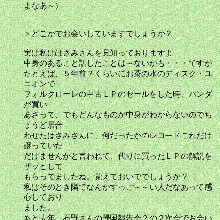
よなあ～）
＞どこかでお会いしていますでしょうか？
実は私ははさみさんを見知っておりますよ。
中身のあること話したことは～ないかも・・・ですが
たとえば、５年前？くらいにお茶の水のディスク・ユ
ニオンで
フォルクローレの中古ＬＰのセールをした時、パンダ
が買い
あさって、でもどんなものか中身がわからないのでち
ょうど居合
わせたはさみさんに、何だったかのレコードこれだけ
譲っていた
だけませんかと言われて、代りに買ったＬＰの解説を
ザッとして
もらってましたね。覚えておいででしょうか？
私はそのとき隣でなんかすっご～～い人だなあって感
心しており
ました。
あと去年、石野さんの帰国報告会？の２次会でお会い