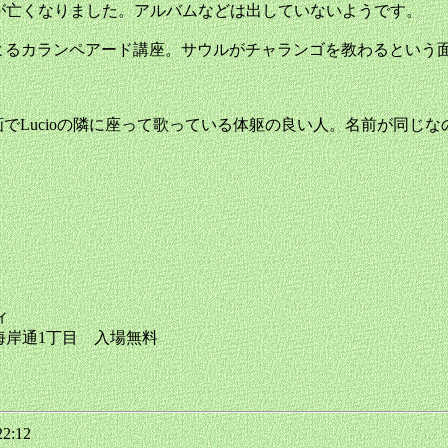
errazasが亡くなりました。アルバムなどは出していないようです。
Echeverria ルシオ氏によるカランペアード講座。サウルがチャランゴを教
という人。動画でLucioの隣に座って歌っている体躯の良い人。名前が
ィ
中区海岸通1丁目 入場無料
22:12