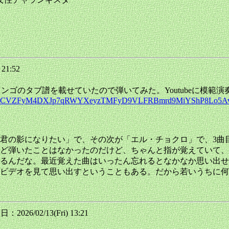
 21:52
 SUERTOのチャランゴのタブ譜を載せていたので弾いてみた。Yout
/pfbid02fPCVZFyM4DXJp7qRWYXeyzTMFyD9VLFRBmrd9MiYShP8Lo5
君の影になりたい」で、その次が「エル・チョクロ」で、3曲
んど弾いたことはなかったのだけど、ちゃんと指が覚えていて
いるんだな。最近覚えた曲はいったん忘れるとなかなか思い出
ビデオを見て思い出すということもある。だから若いうちに何
：2026/02/13(Fri) 13:21