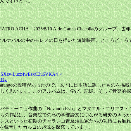
たんですけど～。
da) - TEATRO ACHA 2025/8/10 Aldo Garcia Chacoll
ometraje) オルーロのカルナバルの中のモレノの日を描いた短編映画。と
qeaNSXzv-Luzz4wEsxC3u6VKA4_4
0ROy
dorigo Charangoの投稿があったので、以下に日本語に訳したものを
しく思います。このアルバムは、学び、記憶、そして音楽的探
ーニョ作曲の「Nevando Esta」とマヌエル・エリアス・コロ
れらの作品は、音楽院での私の学部論文につながる研究のきっ
ンスといった初期のチャランゴ普及活動家たちの功績にも触れ
いう曲を録音したカルヨの起源を探究しています。