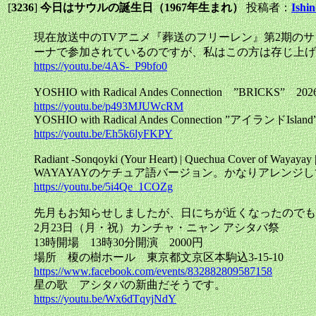
[
3236
]
今日はサウルの誕生日（1967年生まれ）
投稿者：
Ishin
現在放送中のTVアニメ『葬送のフリーレン』第2期のサウン
ーナで参加されているのですが、私はこの方は存じ上げ
https://youtu.be/4AS-_P9bfo0
YOSHIO with Radical Andes Connection ”BRICKS” 2
https://youtu.be/p493MJUWcRM
YOSHIO with Radical Andes Connection ”アイランドIsland
https://youtu.be/Eh5k6lyFKPY
Radiant -Sonqoyki (Your Heart) | Quechua Cover of Wayayay
WAYAYAYのケチュア語バージョン。かなりアレンジ
https://youtu.be/5i4Qe_1COZg
先月もお知らせしましたが、日にちが近くなったのでも
2月23日（月・祝）カンチャ・ニャン アシタバ祭
13時開場 13時30分開演 2000円
場所 榎の樹ホール 東京都文京区本駒込3-15-10
https://www.facebook.com/events/832882809587158
星の歌 アシタバの新曲だそうです。
https://youtu.be/Wx6dTqyjNdY