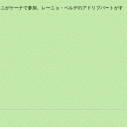
リナスがチャランゴ、JCママニがケーナで参加。レーニョ・ベルデのアドリブパートがす