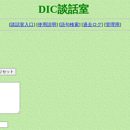
DIC談話室
[
談話室入口
] [
使用説明
] [
語句検索
] [
過去ログ
] [
管理用
]