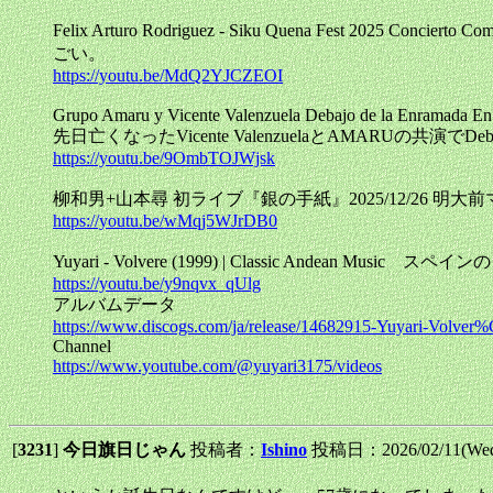
Felix Arturo Rodriguez - Siku Quena F
ごい。
https://youtu.be/MdQ2YJCZEOI
Grupo Amaru y Vicente Valenzuela Debajo de la Enramada En
先日亡くなったVicente ValenzuelaとAMARUの共演でDebajo
https://youtu.be/9OmbTOJWjsk
柳和男+山本尋 初ライブ『銀の手紙』2025/12/26 明大
https://youtu.be/wMqj5WJrDB0
Yuyari - Volvere (1999) | Classic Andean Music 
https://youtu.be/y9nqvx_qUlg
アルバムデータ
https://www.discogs.com/ja/release/14682915-Yuyari-Volve
Channel
https://www.youtube.com/@yuyari3175/videos
[
3231
]
今日旗日じゃん
投稿者：
Ishino
投稿日：2026/02/11(Wed