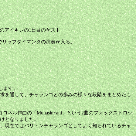
aのグループ。去年のアイキレの1日目のゲスト。
ころどころでリャフタイマンタの演奏が入る。
掲載します。
求を通して、チャランゴとの歩みの様々な段階をまとめたも
ネル作曲の「Munasin~ani」という2曲のフォックストロッ
かけとなりました。
、現在ではバリトンチャランゴとしてよく知られているチャ