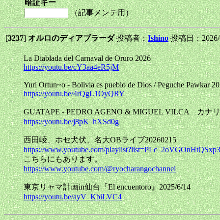
暗証キー
（記事メンテ用）
[
3237
]
オルロのディアブラーダ
投稿者：
Ishino
投稿日：2026/02
La Diablada del Carnaval de Oruro 2026
https://youtu.be/cY3aa4eR5jM
Yuri Ortun~o - Bolivia es pueblo de Dios / Peguche Pawkar 2
https://youtu.be/4rQgL1OyQRY
GUATAPE - PEDRO AGENO & MIGUEL VIL
https://youtu.be/j8pK_hXSd0g
西田崚、ホセ犬伏、名大OBライブ20260215
https://www.youtube.com/playlist?list=PLc_2oVGOnHtQSx
こちらにもあります。
https://www.youtube.com/@ryocharangochannel
東京リャマ計画in仙台『El encuentoro』2025/6/14
https://youtu.be/ayV_KbiLVC4