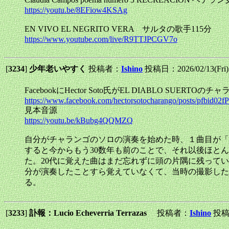
https://youtu.be/8EFiow4KSAg
EN VIVO EL NEGRITO VERA サルタの歌手115分
https://www.youtube.com/live/R9TTJPCGV7o
[
3234
]
少年老いやすく
投稿者：
Ishino
投稿日：2026/02/13(Fri)
FacebookにHector Soto氏がEL DIABLO
https://www.facebook.com/hectorsotocharango/posts
見本音源
https://youtu.be/kBubg4QQMZQ
自分がチャランゴのソロの演奏を始めた時、１曲目が「
すると今からもう30数年も前のことで、それ以後ほと
た。20代に覚えた曲はまだ忘れずに頭の片隅に残って
分が演奏したことすら覚えていなくて、当時の撮影した
る。
[
3233
]
訃報：Lucio Echeverria Terrazas
投稿者：
Ishino
投稿日