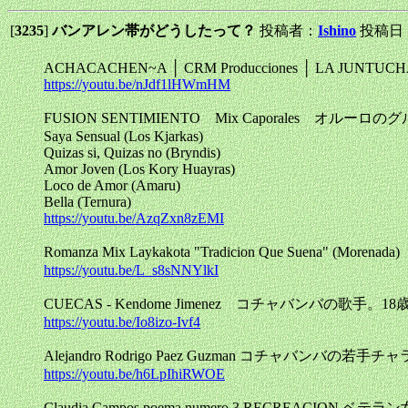
[
3235
]
バンアレン帯がどうしたって？
投稿者：
Ishino
投稿日：20
ACHACACHEN~A │ CRM Producciones │ LA JUNTUC
https://youtu.be/nJdf1lHWmHM
FUSION SENTIMIENTO Mix Caporales オルーロの
Saya Sensual (Los Kjarkas)
Quizas si, Quizas no (Bryndis)
Amor Joven (Los Kory Huayras)
Loco de Amor (Amaru)
Bella (Ternura)
https://youtu.be/AzqZxn8zEMI
Romanza Mix Laykakota "Tradicion Que Suen
https://youtu.be/L_s8sNNYlkI
CUECAS - Kendome Jimenez コチャバンバの歌手。18
https://youtu.be/Io8izo-Ivf4
Alejandro Rodrigo Paez Guzman コチャバンバの若手
https://youtu.be/h6LpIhiRWOE
Claudia Campos poema numero 3 RECREACION