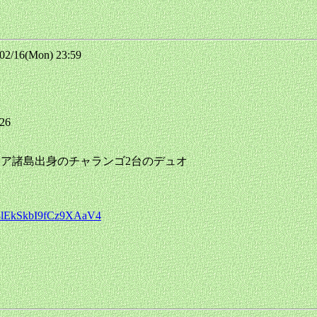
/16(Mon) 23:59
026
CA カナリア諸島出身のチャランゴ2台のデュオ
p3lEkSkbI9fCz9XAaV4