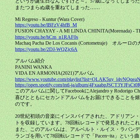
というか誕生日なんですけど～。57歳になってしまっ
またつまらぬ歳を重ねてしまった……
Mi Regreso - Kuntur (Wara Cover)
https://youtu.be/lBFzV4hfB_M
FUSION CHAYAY - A MI LINDA CHINITA(Morena
https://youtu.be/hCm_n1RAF0s
Machaq Pacha De Los Cocanis (Cort
https://youtu.be/2DJ-WQZjc6A
アルバム紹介
PANINI WANKA
VIDA EN ARMONIA(2021)アルバム
https://www.youtube.com/playlist?list=OLAK5uy_l4vNQ
https://open.spotify.com/intl-ja/album/4FxaabpJSCT3YJFsCt
このアルバムに関してFacebookにAlejandro y Ro
喜びとともにセカンドアルバムをお届けできることを嬉
のです。
20世紀初頭の音楽にインスパイアされた、アドリアン・パティ
トを収録しています。78回転レコードで発見されたこ
また、このアルバムは、アルベルト・ルイス・ラバンデ
ランゴを用いて78回転レコードで「Pacen~ita」と