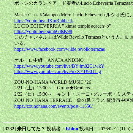
ポトシのカランペアード奏者のLucio Echeverria T
Master Class K'alampeo Mrto: Lucio 
https://youtu.be/udXmRbhbeak
LUCIO ECHEVERRIA " kimsa temple acacen~o"
https://youtu.be/iogmhG8sK98
このチャンネル主はWilde Revollo Terrazas
いる。
https://www.facebook.com/wilde.revolloterrazas
オルーロ中継 ANATA ANDINO
https://www.youtube.com/live/BY4m82C1wkY
https://www.youtube.com/live/n7XYU901Lig
ZOU-NO-HANA WORLD MUSIC ’26
2/21（土）13:00～ Grupo★Brothers
2/22（日）15:30～ キント・スーヨ+グルーポ・ミステ
ZOU-NO-HANA TERRACE 象の鼻テラス 横浜市
https://zounohana.com/events/post-11556/
[
3232
]
来日してた？
投稿者：
Ishino
投稿日：2026/02/12(Thu) 