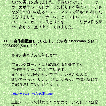
だけの実力を感じました。演奏だけでなく、クエッ
カ・カポラル・モレナーダの踊りも本場のステージさ
ながらの迫力のあるパフォーマンスで私もつい踊りた
くなりました。フィナーレにはロストレスアミーゴス
のルイス・カルロス氏とリッキー・ロドリゲス氏も舞
台にあがって盛り上げてくれました。
[
1132
]
自作曲配信しています。
投稿者：
beckman
投稿日：
2008/06/22(Sun) 11:37
突然の書き込み失礼します。
フォルクローレとは形の異なる音楽ですが
自作曲をケーナで吹いています。
まだまだな部分が多いですが、いろんな人に
聞いてもらいたいという思いがあり、当掲示板にて
ご紹介させていただきました。
http://wacca.tv/a/beCKman/
上記アドレスで試聴できますので、よろしければ是