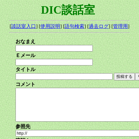
DIC談話室
[
談話室入口
] [
使用説明
] [
語句検索
] [
過去ログ
] [
管理用
]
おなまえ
Ｅメール
タイトル
コメント
参照先