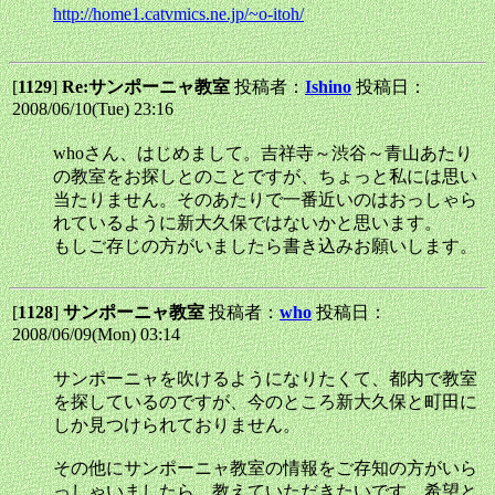
http://home1.catvmics.ne.jp/~o-itoh/
[
1129
]
Re:サンポーニャ教室
投稿者：
Ishino
投稿日：
2008/06/10(Tue) 23:16
whoさん、はじめまして。吉祥寺～渋谷～青山あたり
の教室をお探しとのことですが、ちょっと私には思い
当たりません。そのあたりで一番近いのはおっしゃら
れているように新大久保ではないかと思います。
もしご存じの方がいましたら書き込みお願いします。
[
1128
]
サンポーニャ教室
投稿者：
who
投稿日：
2008/06/09(Mon) 03:14
サンポーニャを吹けるようになりたくて、都内で教室
を探しているのですが、今のところ新大久保と町田に
しか見つけられておりません。
その他にサンポーニャ教室の情報をご存知の方がいら
っしゃいましたら、教えていただきたいです。希望と