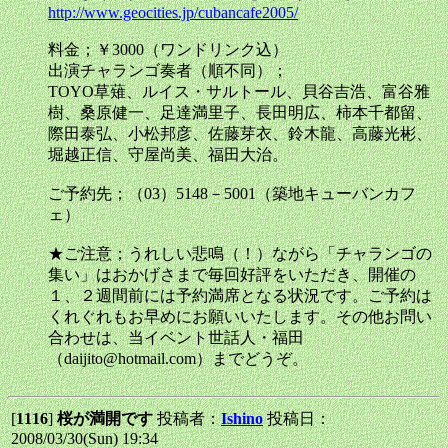
http://www.geocities.jp/cubancafe2005/
料金；￥3000（ワンドリンク込）
出演チャランゴ奏者（順不同）；
TOYO草薙、ルイス・サルトール、貝谷吉浩、富谷雅
樹、桑原健一、足達満里子、長田明広、柿本千都留、
際田泰弘、小松邦彦、佐藤芽衣、鈴木龍、高藤光彬、
堀越正信、守屋尚美、福田大治。
ご予約先；（03）5148－5001（築地キューバンカフ
ェ）
★ご注意；うれしい悲鳴（！）ながら「チャランゴの
集い」はおかげさまで毎回好評をいただき、開催の
１、２週間前には予約満席となる状況です。ご予約は
くれぐれもお早めにお願いいたします。その他お問い
合わせは、当イベント世話人・福田
（daijito@hotmail.com）までどうぞ。
[
1116
]
桜が満開です
投稿者：
Ishino
投稿日：
2008/03/30(Sun) 19:34