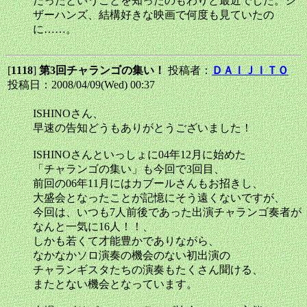
だったということを知ったのもわりと最近でした。シ
ザーハンズ、結構好きな映画で何度も見ていたの
に……。
[
1118
]
第3回チャランゴの集い！
投稿者：
ＤＡＩＪＩＴＯ
投稿日：2008/04/09(Wed) 00:37
ISHINOさん、
早速の告知どうもありがとうございました！
ISHINOさんといっしょに04年12月に始めた
「チャランゴの集い」も今回で3回目、
前回の06年11月にはカブールさんもお招きし、
大盛会となったことが記憶にそう遠くないですが、
今回は、いつも7人前後であった出演チャランゴ奏者が
なんと一気に16人！！、
しかも若くて才能豊かでありながら、
なかなかソロ演奏の機会のない初出演の
チャランギスタたちの演奏もたくさん聞ける、
またとない機会となっています。