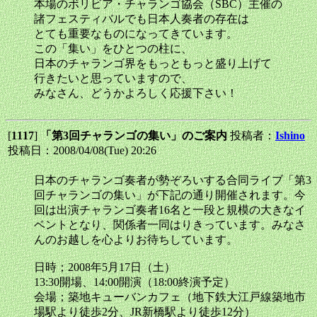
本場のボリビア・チャランゴ協会（SBC）主催の
諸フェスティバルでも日本人奏者の存在は
とても重要なものになってきています。
この「集い」をひとつの柱に、
日本のチャランゴ界をもっともっと盛り上げて
行きたいと思っていますので、
みなさん、どうかよろしく応援下さい！
[
1117
]
「第3回チャランゴの集い」のご案内
投稿者：
Ishino
投稿日：2008/04/08(Tue) 20:26
日本のチャランゴ奏者が勢ぞろいする合同ライブ「第3
回チャランゴの集い」が下記の通り開催されます。今
回は出演チャランゴ奏者16名と一段と規模の大きなイ
ベントとなり、関係者一同はりきっています。みなさ
んのお越しを心よりお待ちしています。
日時；2008年5月17日（土）
13:30開場、14:00開演（18:00終演予定）
会場；築地キューバンカフェ（地下鉄大江戸線築地市
場駅より徒歩2分、JR新橋駅より徒歩12分）