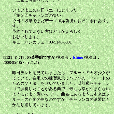
（広報にお借りします。）
いよいよこの17日（土）にせまった
「第３回チャランゴの集い」、
今日の段階でまだ若干（10席前後）お席に余裕ありま
す。
予約されていない方はどうかよろしく
お願いします。
キューバンカフェ；03-5148-5001
[
1121
]
たけしの某番組ですが
投稿者：
Ishino
投稿日：
2008/05/10(Sat) 21:25
昨日テレビを見ていましたら、フルートの天才少女が
でていて、自宅での練習風景でバッハの「フルートの
ためのソナタ」を吹いていました。以前私もチャラン
ゴで演奏したことがある曲で、最近も指がなまらない
ようにとよく弾いてます。曲名にあるように本来はフ
ルートのための曲なのですが、チャランゴの練習にも
かなり適しています。