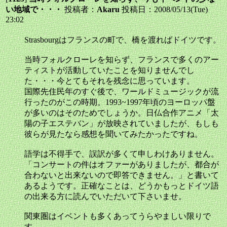
い地域で・・・
投稿者：
Akaru
投稿日：2008/05/13(Tue)
23:02
Strasbourgはフランスの町で、橋を渡ればドイツです。
当時フォルクローレを知らず、フランスで多くのアー
ティストが活動していたことを知りませんでし
た・・・今とてもそれを残念に思っています。
国際先住民年のすぐ後で、ワールドミュージックが流
行ったのがこの時期。1993~1997年頃のヨーロッパ盤
が多いのはそのためでしょうか。日仏合作アニメ「太
陽の子エステバン」が放映されていましたが、もしも
彼らが見たなら感想を聞いてみたかったですね。
語学は不得手で、誤訳が多くて申しわけありません。
「コンサートの件はオファーがありましたが、都合が
合わないと出来ないので即答できません。」と書いて
あるようです。正確なことは、どうかもっとドイツ語
の出来る方に読んでいただいて下さいませ。
関東圏はイベントも多くあってうらやましい限りで
す。