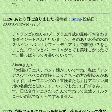
す。
[
1126
]
あと３日に迫りました
投稿者：
Ishino
投稿日：
2008/05/14(Wed) 22:34
チャランゴの集いのプログラム作成の最終打ち合わせ
をダイジートさんと行いました。そのあとお茶の水の
スペイン・バル「カフェ・デ・アリ」で前祝い？をし
ました。ワインとパエーリャがとても美味しかったで
す。酔っぱらって今書いています。
Akaruさん＞
「太陽の子エステバン」懐かしいですね。私は「アン
デス少年ペペロの冒険」よりこちらの方が馴染みがあ
ります。オープニングの「冒険者たち」はアニソン屈
指の名曲だと思います。いまでもたまに口ずさみま
す。日仏合作アニメだったんですねって全然フォルク
ローレの話でなくってすみません。
[
1125
]
当時フォルクローレを知らず、今もイベントの少な