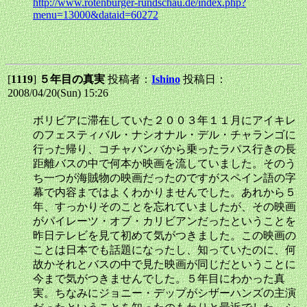
http://www.rotenburger-rundschau.de/index.php?
menu=13000&dataid=60272
[
1119
]
５年目の真実
投稿者：
Ishino
投稿日：
2008/04/20(Sun) 15:26
ボリビアに滞在していた２００３年１１月にアイキレ
のフェスティバル・ナシオナル・デル・チャランゴに
行った帰り、コチャバンバから乗ったラパス行きの長
距離バスの中で何本か映画を流していました。そのう
ち一つが海賊物の映画だったのですがスペイン語の字
幕で内容まではよくわかりませんでした。あれから５
年、すっかりそのことを忘れていましたが、その映画
がパイレーツ・オブ・カリビアンだったということを
昨日テレビを見て初めて気がつきました。この映画の
ことは日本でも話題になったし、知っていたのに、何
故かそれとバスの中で見た映画が同じだということに
今まで気がつきませんでした。５年目にわかった真
実。ちなみにジョニー・デップがシザーハンズの主演