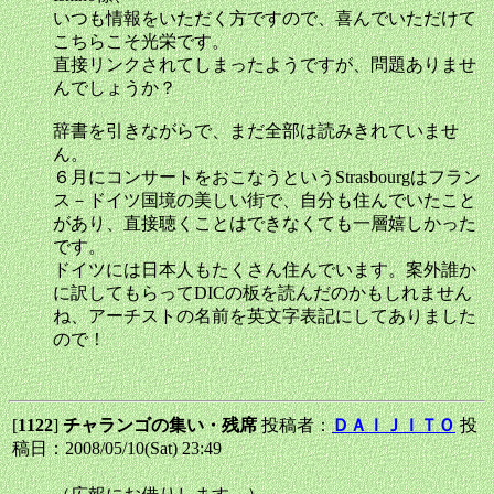
いつも情報をいただく方ですので、喜んでいただけて
こちらこそ光栄です。
直接リンクされてしまったようですが、問題ありませ
んでしょうか？
辞書を引きながらで、まだ全部は読みきれていませ
ん。
６月にコンサートをおこなうというStrasbourgはフラン
ス－ドイツ国境の美しい街で、自分も住んでいたこと
があり、直接聴くことはできなくても一層嬉しかった
です。
ドイツには日本人もたくさん住んでいます。案外誰か
に訳してもらってDICの板を読んだのかもしれません
ね、アーチストの名前を英文字表記にしてありました
ので！
[
1122
]
チャランゴの集い・残席
投稿者：
ＤＡＩＪＩＴＯ
投
稿日：2008/05/10(Sat) 23:49