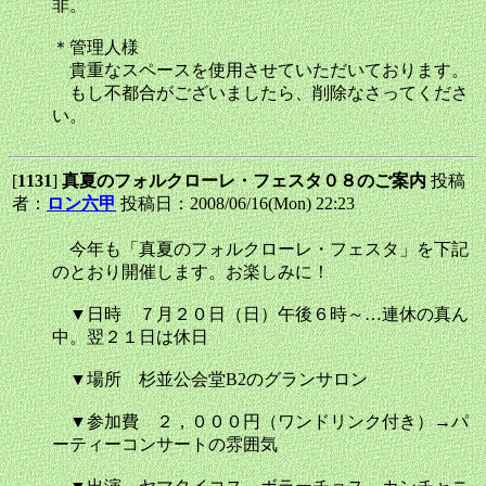
非。
＊管理人様
貴重なスペースを使用させていただいております。
もし不都合がございましたら、削除なさってくださ
い。
[
1131
]
真夏のフォルクローレ・フェスタ０８のご案内
投稿
者：
ロン六甲
投稿日：2008/06/16(Mon) 22:23
今年も「真夏のフォルクローレ・フェスタ」を下記
のとおり開催します。お楽しみに！
▼日時 ７月２０日（日）午後６時～…連休の真ん
中。翌２１日は休日
▼場所 杉並公会堂B2のグランサロン
▼参加費 ２，０００円（ワンドリンク付き）→パ
ーティーコンサートの雰囲気