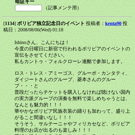
暗証キー
（記事メンテ用）
[
1134
]
ボリビア独立記念日のイベント
投稿者：
kenta90
投
稿日：2008/08/06(Wed) 01:18
Ishinoさん、こんにちは！
今度の日曜日に新宿で行われるボリビアのイベントの
宣伝をさせてください。
私もカントゥ・フォルクローレ連酩で参加します。
ロス・トレス・アミーゴス、グルーポ・カンタティ、
ダイジートさんのグループ、菱本さんのグルー
プ・・・と
普段だったらチケットを購入しなければ聴けない国内
の実力派グループの演奏を無料で楽しめちゃうとは、
なんとも魅力的！！！
華やかなボリビア民族衣装の踊りも加わって、盛り上
がること間違いなし！！！
そうそう、サルテーニャやフィリカセなど、ボリビア
料理のお店が出るのも楽しみ！！！