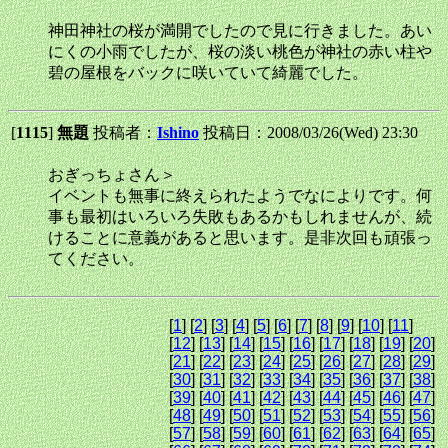
神田神社の桜が満開でしたので見に行きました。あい
にくの小雨でしたが、桜の淡い桃色が神社の赤い柱や
碧の屋根をバックに咲いていて綺麗でした。
[
1115
]
無題
投稿者：
Ishino
投稿日：2008/03/26(Wed) 23:30
おぎっちょさん＞
イベントも無事に終えられたようでなによりです。何
事も最初はいろいろ失敗もあるかもしれませんが、続
けることに意義があると思います。是非次回も頑張っ
てください。
[
1
] [
2
] [
3
] [
4
] [
5
] [
6
] [
7
] [
8
] [
9
] [
10
] [
11
]
[
12
] [
13
] [
14
] [
15
] [
16
] [
17
] [
18
] [
19
] [
20
]
[
21
] [
22
] [
23
] [
24
] [
25
] [
26
] [
27
] [
28
] [
29
]
[
30
] [
31
] [
32
] [
33
] [
34
] [
35
] [
36
] [
37
] [
38
]
[
39
] [
40
] [
41
] [
42
] [
43
] [
44
] [
45
] [
46
] [
47
]
[
48
] [
49
] [
50
] [
51
] [
52
] [
53
] [
54
] [
55
] [
56
]
[
57
] [
58
] [
59
] [
60
] [
61
] [
62
] [
63
] [
64
] [
65
]