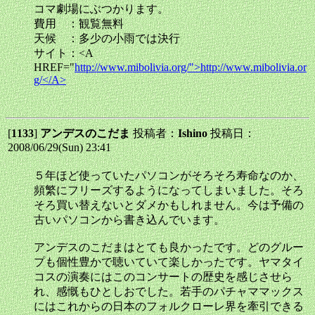
コマ劇場にぶつかります。
費用 ：観覧無料
天候 ：多少の小雨では決行
サイト：<A
HREF="
http://www.mibolivia.org/">http://www.mibolivia.or
g/</A>
[
1133
]
アンデスのこだま
投稿者：
Ishino
投稿日：
2008/06/29(Sun) 23:41
５年ほど使っていたパソコンがそろそろ寿命なのか、
頻繁にフリーズするようになってしまいました。そろ
そろ買い替えないとダメかもしれません。今は予備の
古いパソコンから書き込んでいます。
アンデスのこだまはとても良かったです。どのグルー
プも個性豊かで聴いていて楽しかったです。ヤマタイ
コスの演奏にはこのコンサートの歴史を感じさせら
れ、感慨もひとしおでした。若手のパチャママックス
にはこれからの日本のフォルクローレ界を牽引できる