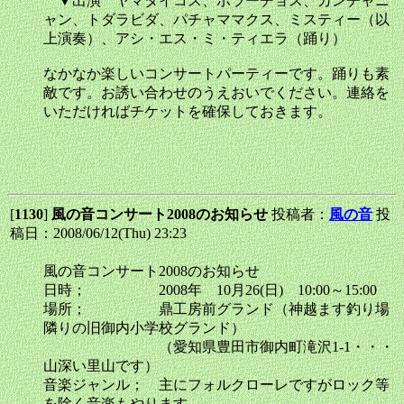
▼出演 ヤマタイコス、ボラーチョス、カンチャニ
ャン、トダラビダ、パチャママクス、ミスティー（以
上演奏）、アシ・エス・ミ・ティエラ（踊り）
なかなか楽しいコンサートパーティーです。踊りも素
敵です。お誘い合わせのうえおいでください。連絡を
いただければチケットを確保しておきます。
[
1130
]
風の音コンサート2008のお知らせ
投稿者：
風の音
投
稿日：2008/06/12(Thu) 23:23
風の音コンサート2008のお知らせ
日時； 2008年 10月26(日) 10:00～15:00
場所； 鼎工房前グランド（神越ます釣り場
隣りの旧御内小学校グランド）
（愛知県豊田市御内町滝沢1-1・・・
山深い里山です）
音楽ジャンル； 主にフォルクローレですがロック等
を除く音楽もやります