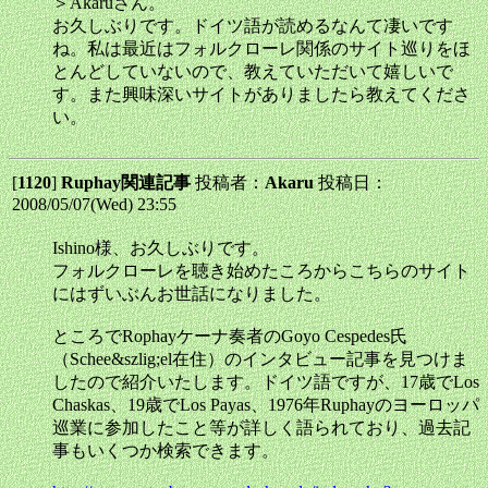
＞Akaruさん。
お久しぶりです。ドイツ語が読めるなんて凄いです
ね。私は最近はフォルクローレ関係のサイト巡りをほ
とんどしていないので、教えていただいて嬉しいで
す。また興味深いサイトがありましたら教えてくださ
い。
[
1120
]
Ruphay関連記事
投稿者：
Akaru
投稿日：
2008/05/07(Wed) 23:55
Ishino様、お久しぶりです。
フォルクローレを聴き始めたころからこちらのサイト
にはずいぶんお世話になりました。
ところでRophayケーナ奏者のGoyo Cespedes氏
（Schee&szlig;el在住）のインタビュー記事を見つけま
したので紹介いたします。ドイツ語ですが、17歳でLos
Chaskas、19歳でLos Payas、1976年Ruphayのヨーロッパ
巡業に参加したこと等が詳しく語られており、過去記
事もいくつか検索できます。