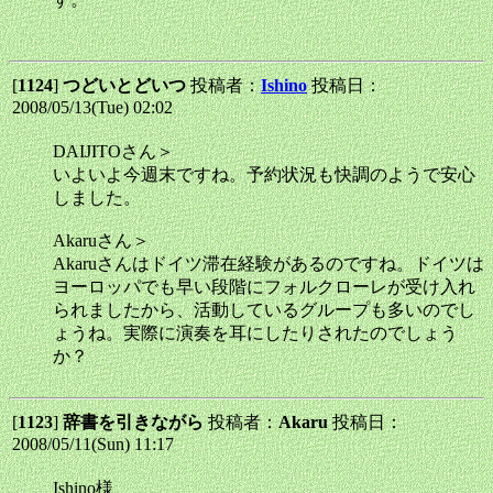
[
1124
]
つどいとどいつ
投稿者：
Ishino
投稿日：
2008/05/13(Tue) 02:02
DAIJITOさん＞
いよいよ今週末ですね。予約状況も快調のようで安心
しました。
Akaruさん＞
Akaruさんはドイツ滞在経験があるのですね。ドイツは
ヨーロッパでも早い段階にフォルクローレが受け入れ
られましたから、活動しているグループも多いのでし
ょうね。実際に演奏を耳にしたりされたのでしょう
か？
[
1123
]
辞書を引きながら
投稿者：
Akaru
投稿日：
2008/05/11(Sun) 11:17
Ishino様、