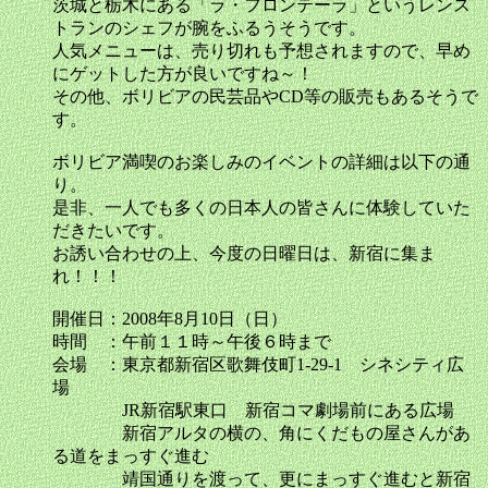
茨城と栃木にある「ラ・フロンテーラ」というレンス
トランのシェフが腕をふるうそうです。
人気メニューは、売り切れも予想されますので、早め
にゲットした方が良いですね～！
その他、ボリビアの民芸品やCD等の販売もあるそうで
す。
ボリビア満喫のお楽しみのイベントの詳細は以下の通
り。
是非、一人でも多くの日本人の皆さんに体験していた
だきたいです。
お誘い合わせの上、今度の日曜日は、新宿に集ま
れ！！！
開催日：2008年8月10日（日）
時間 ：午前１１時～午後６時まで
会場 ：東京都新宿区歌舞伎町1-29-1 シネシティ広
場
JR新宿駅東口 新宿コマ劇場前にある広場
新宿アルタの横の、角にくだもの屋さんがあ
る道をまっすぐ進む
靖国通りを渡って、更にまっすぐ進むと新宿