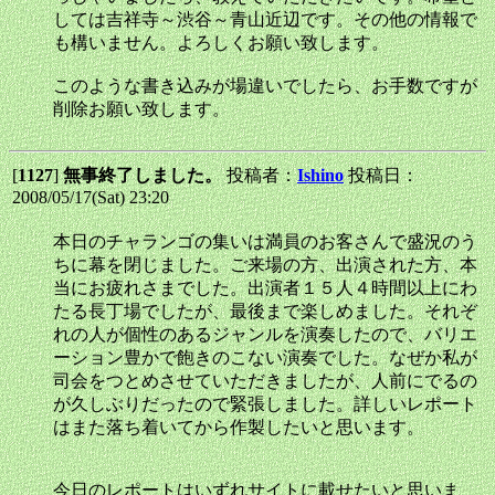
しては吉祥寺～渋谷～青山近辺です。その他の情報で
も構いません。よろしくお願い致します。
このような書き込みが場違いでしたら、お手数ですが
削除お願い致します。
[
1127
]
無事終了しました。
投稿者：
Ishino
投稿日：
2008/05/17(Sat) 23:20
本日のチャランゴの集いは満員のお客さんで盛況のう
ちに幕を閉じました。ご来場の方、出演された方、本
当にお疲れさまでした。出演者１５人４時間以上にわ
たる長丁場でしたが、最後まで楽しめました。それぞ
れの人が個性のあるジャンルを演奏したので、バリエ
ーション豊かで飽きのこない演奏でした。なぜか私が
司会をつとめさせていただきましたが、人前にでるの
が久しぶりだったので緊張しました。詳しいレポート
はまた落ち着いてから作製したいと思います。
今日のレポートはいずれサイトに載せたいと思いま