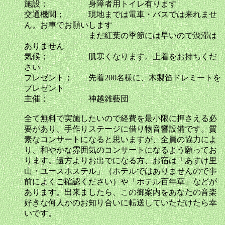
施設； 身障者用トイレ有ります
交通機関； 現地までは電車・バスでは来れませ
ん。お車でお願いします
まだ紅葉の季節には早いので渋滞は
ありません
気候； 肌寒くなります。上着をお持ちくだ
さい
プレゼント； 先着200名様に、木製笛ドレミートを
プレゼント
主催； 神越雑藝団
全て無料で実施したいので経費を最小限に押さえる必
要があり、手作りステージに借り物音響設備です。質
素なコンサートになると思いますが、全員の協力によ
り、和やかな雰囲気のコンサートになるよう願ってお
ります。遠方よりお出でになる方、お宿は「あすけ里
山・ユースホステル」（ホテルではありませんので事
前によくご確認ください）や「ホテル百年草」などが
あります。出来ましたら、この御案内をあなたの音楽
好きな何人かのお知り合いに転送していただけたら幸
いです。