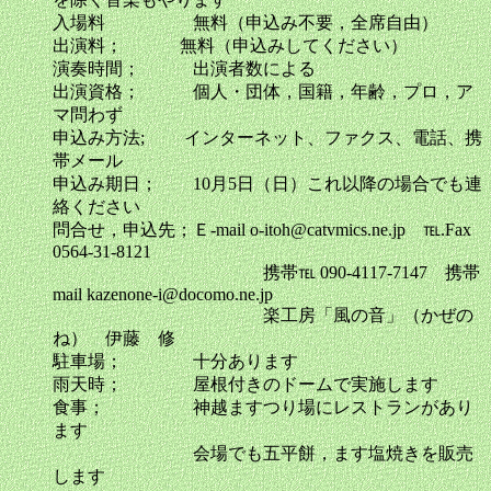
入場料 無料（申込み不要，全席自由）
出演料； 無料（申込みしてください）
演奏時間； 出演者数による
出演資格； 個人・団体，国籍，年齢，プロ，ア
マ問わず
申込み方法; インターネット、ファクス、電話、携
帯メール
申込み期日； 10月5日（日）これ以降の場合でも連
絡ください
問合せ，申込先；Ｅ-mail o-itoh@catvmics.ne.jp ℡.Fax
0564-31-8121
携帯℡ 090-4117-7147 携帯
mail kazenone-i@docomo.ne.jp
楽工房「風の音」（かぜの
ね） 伊藤 修
駐車場； 十分あります
雨天時； 屋根付きのドームで実施します
食事； 神越ますつり場にレストランがあり
ます
会場でも五平餅，ます塩焼きを販売
します