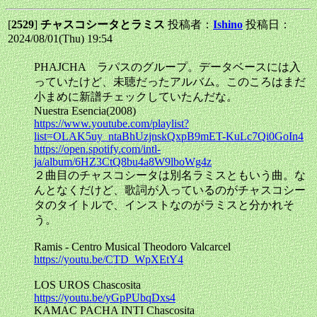
[
2529
]
チャスコシータとラミス
投稿者：
Ishino
投稿日：
2024/08/01(Thu) 19:54
PHAJCHA ラパスのグループ。データベースには入
っていたけど、未聴だったアルバム。このころはまだ
小まめに新譜チェックしていたんだな。
Nuestra Esencia(2008)
https://www.youtube.com/playlist?
list=OLAK5uy_ntaBhUzjnskQxpB9mET-KuLc7Qi0GoIn4
https://open.spotify.com/intl-
ja/album/6HZ3CtQ8bu4a8W9lboWg4z
２曲目のチャスコシータは別名ラミスともいう曲。な
んとなくだけど、歌詞が入っているのがチャスコシー
タのタイトルで、インストなのがラミスと分かれそ
う。
Ramis - Centro Musical Theodoro Valcarcel
https://youtu.be/CTD_WpXEtY4
LOS UROS Chascosita
https://youtu.be/yGpPUbqDxs4
KAMAC PACHA INTI Chascosita