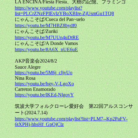
LA ENCINA/Fiesta Fiesta、大樹の記憶、フラミンゴ
https://www.youtube.com/playlist?
list=PLCrZNzFPIEvIzYBoXBIre-ZjUsmGu1TQ8
にゃんこそば/Cueca del Pan~uelo
https://youtu.be/M7HBZ8bydf0
にゃんこそば/Zuriki
https://youtu.be/M7UUn4uDtRE
にゃんこそば/A Donde Vamos
https://youtu.be/8A6X_nUE6uE
AKP音楽会2024/8/2
Sauce Alegre
https://youtu.be/5M6j_cIjvUo
Nina Rosa
https://youtu.be/hgy-V-LgoXo
Carreton Enamorado
https://youtu.be/lKEd-NlgovY
筑波大学フォルクローレ愛好会 第22回アルスコンサ
ート(2024.7.14)
https://www.youtube.com/playlist?list=PLM7--Kp2PaFV-
6tXPHj-hhsHf_GpOjClz