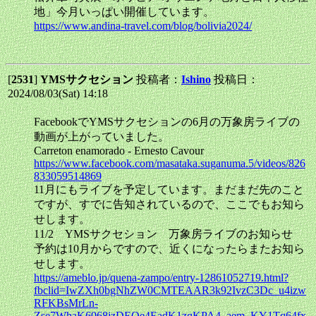
地」今月いっぱい開催しています。
https://www.andina-travel.com/blog/bolivia2024/
[
2531
]
YMSサクセション
投稿者：
Ishino
投稿日：
2024/08/03(Sat) 14:18
FacebookでYMSサクセションの6月の万象房ライブの
動画が上がっていました。
Carreton enamorado - Ernesto Cavour
https://www.facebook.com/masataka.suganuma.5/videos/826
833059514869
11月にもライブを予定しています。まだまだ先のこと
ですが、すでに告知されているので、ここでもお知ら
せします。
11/2 YMSサクセション 万象房ライブのお知らせ
予約は10月からですので、近くになったらまたお知ら
せします。
https://ameblo.jp/quena-zampo/entry-12861052719.html?
fbclid=IwZXh0bgNhZW0CMTEAAR3k92IvzC3Dc_u4izw
RFKBsMrLn-
Zse7WhaK6068jzDEOe4EadK1zqKPA4_aem_KY1Tq64fx