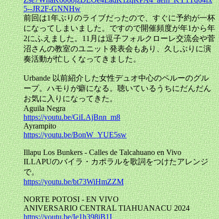
5--JR2F-GNNHw
前回は1年ぶりのライブだったので、すぐに予約が一杯
になってしまいました。ですので開催頻度が年1から年
2にふえました。11月は逗子フォルクローレ交流会や菅
沼さんの教室のユニット発表会もあり、久しぶりに演
奏活動が忙しくなってきました。
Urbande 以前紹介した女性デュオ中心のペルーのグル
ープ。ハモりが癖になる。聴いているうちにだんだん
お気に入りになってきた。
Aguila Negra
https://youtu.be/GiLAjBnn_m8
Ayrampito
https://youtu.be/BonW_YUE5sw
Illapu Los Bunkers - Calles de Talcahuano en Vivo
ILLAPUのバイラ・カポラルを歌詞をつけたアレンジ
で。
https://youtu.be/bt73WiHmZZM
NORTE POTOSI - EN VIVO
ANIVERSARIO CENTRAL TIAHUANACU 2024
https://youtu.be/Ie1h398iB1I