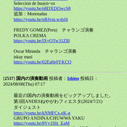
Seleccion de huayn~os
https://youtu.be/n8DXDi5wcS8
追加：Morenadas
https://youtu.be/nBJvm-wsbJ4
FREDY GOMEZ(Peru) チャランゴ演奏
POLKA CREMA
https://youtu.be/IXyOTw31ZI0
Oscar Miranda チャランゴ演奏
iskay masi
https://youtu.be/02Ea0e0YKCQ
[
2537
]
国内の演奏動画
投稿者：
Ishino
投稿日：
2024/08/08(Thu) 07:17
最近の国内の演奏動画をピックアップしました。
第3回ANDESねやがわフィエスタ(2024/7/21)
ダイジェスト
https://youtu.be/kNMFCx-eK-g
GRUPO ANDINA/CHUWWA YAKU
https://youtu.be/8Vv19Jz_EaM