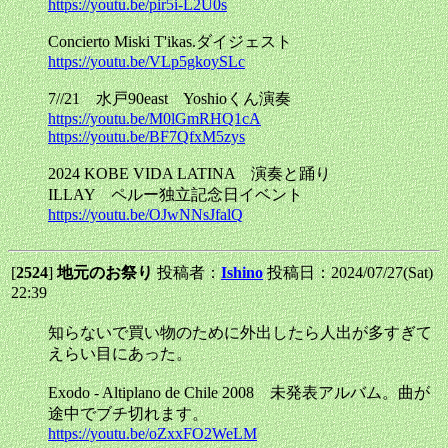
https://youtu.be/pir5i-L2U0s
Concierto Miski T'ikas.ダイジェスト
https://youtu.be/VLp5gkoySLc
7//21 水戸90east Yoshioくん演奏
https://youtu.be/M0lGmRHQ1cA
https://youtu.be/BF7QfxM5zys
2024 KOBE VIDA LATINA 演奏と踊り
ILLAY ペルー独立記念日イベント
https://youtu.be/OJwNNsJfalQ
[
2524
]
地元のお祭り
投稿者：
Ishino
投稿日：2024/07/27(Sat)
22:39
知らないで買い物のために外出したら人出が多すぎて
えらい目にあった。
Exodo - Altiplano de Chile 2008 未発表アルバム。曲が
途中でブチ切れます。
https://youtu.be/oZxxFO2WeLM