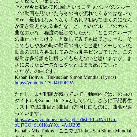
して控えていました。
それが今日初めてKabahというコチャバンバのグルー
プの動画を見ていたらその曲が流れてくるではないで
すか。最初はなんとなく「あれ？初めて聴くのになん
か聞き覚えがある曲だな、どこかのグループのカバー
曲なのかな」程度の感じでしたが、「どこのグループ
の曲だったっけ？」と探してみても出てきません。そ
こでもしやあの時の動画の曲かもと思いメモしていた
動画のURLを再生してみたら見事ビンゴでした。この
感動は多分誰も理解してもらえないと思いますが、ま
さに欠けたピースがピタッとはまる感じでした。
それがこの曲です。
Kabah Bolivia - Tinkus San Simon Mundial (Lyrics)
https://youtu.be/TSki4Hl9RPA
ただし、まだ問題が残っていて、動画内ではこの曲の
タイトルをSomos Del Surとしていて、さらに下記再生
リストでは2曲目と3曲目両方同じ曲なのに、曲名が違
っています。
https://www.youtube.com/playlist?list=PLoJNaTUb-
oUj7CO_S10H0aYXu_-AtUB95
Kabah - Mix Tinkus ここではTinkus San Simon Mundial