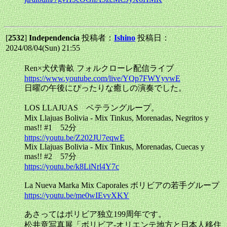
[
2532
]
Independencia
投稿者：
Ishino
投稿日：
2024/08/04(Sun) 21:55
Ren×犬伏青畝 フォルクローレ配信ライブ
https://www.youtube.com/live/YQp7FWYyvwE
日曜の午後にぴったりな癒しの演奏でした。
LOS LLAJUAS ベテラングループ。
Mix Llajuas Bolivia - Mix Tinkus, Morenadas, Negritos y
mas!! #1 52分
https://youtu.be/Z202JU7eqwE
Mix Llajuas Bolivia - Mix Tinkus, Morenadas, Cuecas y
mas!! #2 57分
https://youtu.be/k8LiNrl4Y7c
La Nueva Marka Mix Caporales ボリビアの若手グループ
https://youtu.be/me0wIEvvXKY
あさってはボリビア独立199周年です。
松井章写真展「ボリビア-オリエンテ地方と日本人移住