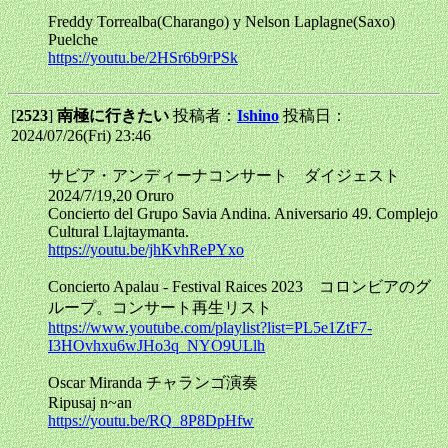
Freddy Torrealba(Charango) y Nelson Laplagne(Saxo)
Puelche
https://youtu.be/2HSr6b9rPSk
[
2523
]
南極に行きたい
投稿者：
Ishino
投稿日：
2024/07/26(Fri) 23:46
サビア・アンディーナコンサート ダイジェスト
2024/7/19,20 Oruro
Concierto del Grupo Savia Andina. Aniversario 49. Complejo
Cultural Llajtaymanta.
https://youtu.be/jhKvhRePYxo
Concierto Apalau - Festival Raices 2023 コロンビアのグ
ループ。コンサート再生リスト
https://www.youtube.com/playlist?list=PL5e1ZtF7-
I3HOvhxu6wJHo3q_NYO9ULlh
Oscar Miranda チャランゴ演奏
Ripusaj n~an
https://youtu.be/RQ_8P8DpHfw