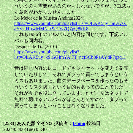
ういうのも需要があるのかもしれないですが、3曲減ら
す意図がわかりません。また、
Lo Mejor de la Musica Andina(2024)
https://www.youtube.com/playlist?list=OLAK5uy_mLvvsz-
aYyUHfrwMMNJx9eGw7Q7pQ8kK8
これも1986年のアルバムと内容は同じです。下記アル
バムも同内容。
Despues de Ti...(2016)
https://www.youtube.com/playlist?
list=OLAK5uy_kSlGGlfnYAi7T_ncfSCb3PaAYdP7qzq1I
昔は同じ内容のレコードでもジャケットを変えて発売
していたりして、それでダブって買ってしまうという
ミスもありました。曲のデータベースを作ったのもそ
ういうミスを防ぐという目的もあってのことでした。
それが今でも役に立っています。ただ、今はネットで
無料で聴けるアルバムがほとんどですので、ダブって
買ってしまうということはなくなりました。
[
2533
]
あんた誰？その3
投稿者：
Ishino
投稿日：
2024/08/06(Tue) 05:40