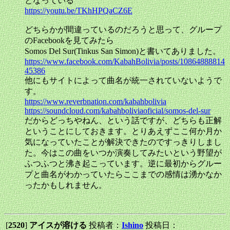
となっている
https://youtu.be/TKhHPQaCZ6E
どちらかが間違っているのだろうと思って、グループ
のFacebookを見てみたら
Somos Del Sur(Tinkus San Simon)と書いてありました。
https://www.facebook.com/KabahBolivia/posts/10864888814
45386
他にもサイトによって曲名が統一されていないようで
す。
https://www.reverbnation.com/kabahbolivia
https://soundcloud.com/kabahboliviaoficial/somos-del-sur
だからどっちやねん、という話ですが、どちらも正解
ということにしておきます。とりあえずここ何か月か
気になっていたことが解決できたのですっきりしまし
た。今はこの曲をいつか演奏してみたいという野望が
ふつふつと沸き起こっています。逆に最初からグルー
プと曲名がわかっていたらここまでの感情は湧かなか
ったかもしれません。
[
2520
]
アイスが溶ける
投稿者：
Ishino
投稿日：