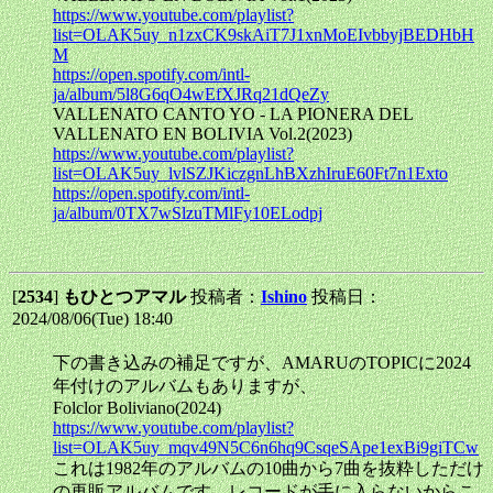
https://www.youtube.com/playlist?
list=OLAK5uy_n1zxCK9skAiT7J1xnMoEIvbbyjBEDHbH
M
https://open.spotify.com/intl-
ja/album/5l8G6qO4wEfXJRq21dQeZy
VALLENATO CANTO YO - LA PIONERA DEL
VALLENATO EN BOLIVIA Vol.2(2023)
https://www.youtube.com/playlist?
list=OLAK5uy_lvlSZJKiczgnLhBXzhIruE60Ft7n1Exto
https://open.spotify.com/intl-
ja/album/0TX7wSlzuTMlFy10ELodpj
[
2534
]
もひとつアマル
投稿者：
Ishino
投稿日：
2024/08/06(Tue) 18:40
下の書き込みの補足ですが、AMARUのTOPICに2024
年付けのアルバムもありますが、
Folclor Boliviano(2024)
https://www.youtube.com/playlist?
list=OLAK5uy_mqv49N5C6n6hq9CsqeSApe1exBi9giTCw
これは1982年のアルバムの10曲から7曲を抜粋しただけ
の再販アルバムです。レコードが手に入らないからこ