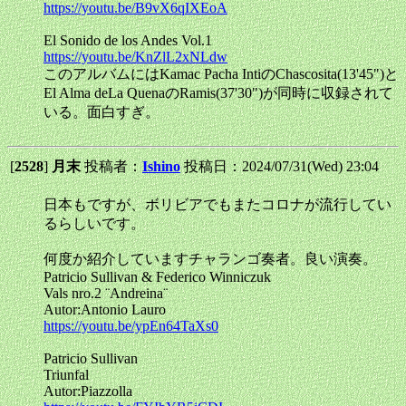
https://youtu.be/B9vX6qIXEoA
El Sonido de los Andes Vol.1
https://youtu.be/KnZlL2xNLdw
このアルバムにはKamac Pacha IntiのChascosita(13'45")と
El Alma deLa QuenaのRamis(37'30")が同時に収録されて
いる。面白すぎ。
[
2528
]
月末
投稿者：
Ishino
投稿日：2024/07/31(Wed) 23:04
日本もですが、ボリビアでもまたコロナが流行してい
るらしいです。
何度か紹介していますチャランゴ奏者。良い演奏。
Patricio Sullivan & Federico Winniczuk
Vals nro.2 ¨Andreina¨
Autor:Antonio Lauro
https://youtu.be/ypEn64TaXs0
Patricio Sullivan
Triunfal
Autor:Piazzolla