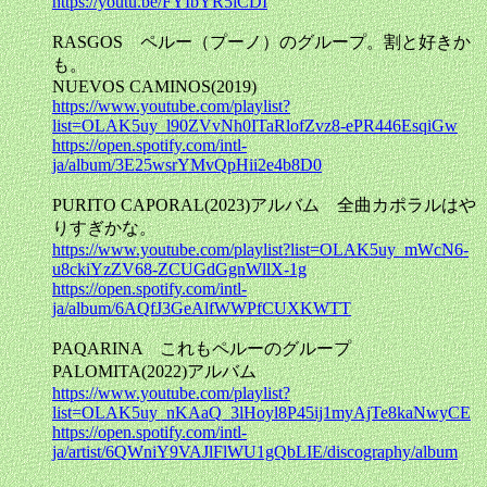
https://youtu.be/FYIbYR5iCDI
RASGOS ペルー（プーノ）のグループ。割と好きか
も。
NUEVOS CAMINOS(2019)
https://www.youtube.com/playlist?
list=OLAK5uy_l90ZVvNh0ITaRlofZvz8-ePR446EsqiGw
https://open.spotify.com/intl-
ja/album/3E25wsrYMvQpHii2e4b8D0
PURITO CAPORAL(2023)アルバム 全曲カポラルはや
りすぎかな。
https://www.youtube.com/playlist?list=OLAK5uy_mWcN6-
u8ckiYzZV68-ZCUGdGgnWllX-1g
https://open.spotify.com/intl-
ja/album/6AQfJ3GeAlfWWPfCUXKWTT
PAQARINA これもペルーのグループ
PALOMITA(2022)アルバム
https://www.youtube.com/playlist?
list=OLAK5uy_nKAaQ_3lHoyl8P45ij1myAjTe8kaNwyCE
https://open.spotify.com/intl-
ja/artist/6QWniY9VAJlFlWU1gQbLIE/discography/album