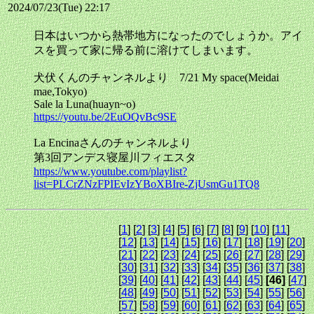
2024/07/23(Tue) 22:17
日本はいつから熱帯地方になったのでしょうか。アイ
スを買って家に帰る前に溶けてしまいます。
犬伏くんのチャンネルより 7/21 My space(Meidai
mae,Tokyo)
Sale la Luna(huayn~o)
https://youtu.be/2EuOQvBc9SE
La Encinaさんのチャンネルより
第3回アンデス寝屋川フィエスタ
https://www.youtube.com/playlist?
list=PLCrZNzFPIEvIzYBoXBIre-ZjUsmGu1TQ8
[
1
] [
2
] [
3
] [
4
] [
5
] [
6
] [
7
] [
8
] [
9
] [
10
] [
11
]
[
12
] [
13
] [
14
] [
15
] [
16
] [
17
] [
18
] [
19
] [
20
]
[
21
] [
22
] [
23
] [
24
] [
25
] [
26
] [
27
] [
28
] [
29
]
[
30
] [
31
] [
32
] [
33
] [
34
] [
35
] [
36
] [
37
] [
38
]
[
39
] [
40
] [
41
] [
42
] [
43
] [
44
] [
45
]
[46]
[
47
]
[
48
] [
49
] [
50
] [
51
] [
52
] [
53
] [
54
] [
55
] [
56
]
[
57
] [
58
] [
59
] [
60
] [
61
] [
62
] [
63
] [
64
] [
65
]