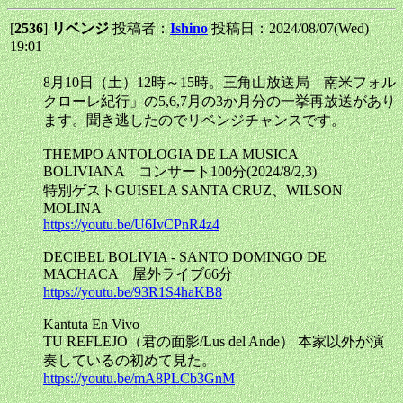
[
2536
]
リベンジ
投稿者：
Ishino
投稿日：2024/08/07(Wed)
19:01
8月10日（土）12時～15時。三角山放送局「南米フォル
クローレ紀行」の5,6,7月の3か月分の一挙再放送があり
ます。聞き逃したのでリベンジチャンスです。
THEMPO ANTOLOGIA DE LA MUSICA
BOLIVIANA コンサート100分(2024/8/2,3)
特別ゲストGUISELA SANTA CRUZ、WILSON
MOLINA
https://youtu.be/U6IvCPnR4z4
DECIBEL BOLIVIA - SANTO DOMINGO DE
MACHACA 屋外ライブ66分
https://youtu.be/93R1S4haKB8
Kantuta En Vivo
TU REFLEJO（君の面影/Lus del Ande） 本家以外が演
奏しているの初めて見た。
https://youtu.be/mA8PLCb3GnM