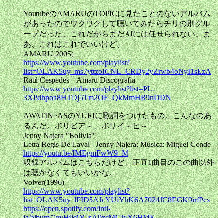
YoutubeのAMARUのTOPICに見たことのないアルバム
があったのでワクワクして聴いてみたらチリの別グル
ープだった。これだからまだAIには任せられない。ま
あ、これはこれでいいけど。
AMARU(2005)
https://www.youtube.com/playlist?
list=OLAK5uy_ms7yttzoIGNL_CRDy2yZrwb4oNyI1sEzA
Raul Cespedes Amaru Discografia
https://www.youtube.com/playlist?list=PL-
3XPdhpoh8HTDj5Tm2OE_QkMmHR9nDDN
AWATIN~ASのYURIに歌詞をつけたもの。こんなのあ
るんだ。ボリビア～、ボリイ～ヒ～
Jenny Najera "Bolivia"
Letra Regis De Laval - Jenny Najera; Musica: Miguel Conde
https://youtu.be/IMEgmFwW9_M
収録アルバムはこちらだけど、正直1曲目のこの曲以外
は聴かなくてもいいかな。
Volver(1996)
https://www.youtube.com/playlist?
list=OLAK5uy_lFID5AJcYUiYhK6A7024JC8EGK9irfPes
https://open.spotify.com/intl-
ja/album/7gvH9cOGnA9zcMCJyX6HMK