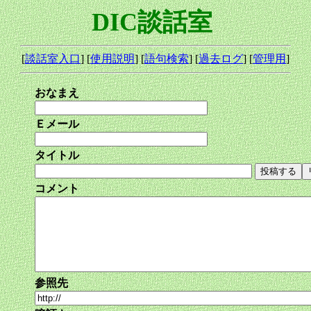
DIC談話室
[
談話室入口
] [
使用説明
] [
語句検索
] [
過去ログ
] [
管理用
]
おなまえ
Ｅメール
タイトル
コメント
参照先