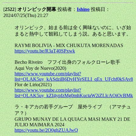
[
2522
]
オリンピック開幕
投稿者：
Ishino
投稿日：
2024/07/25(Thu) 21:27
オリンピック、始まる前は全く興味ないのに、いざ始
まると熱中して観戦してしまう説。あると思います。
RAYMI BOLIVIA - MIX CHUKUTA MORENADAS
https://youtu.be/R3aT40SPxwk
Becho Riveiro フフイ出身のフォルクローレ歌手
Aqui Voy de Nuevo(2020)
https://www.youtube.com/playlist?
list=OLAK5uy_kASdziB6DvHYeSELI_qEx_UFchf0kSAv8
Flor de Lirio(2021)
https://www.youtube.com/playlist?
list=OLAK5uy_kZI4ypfzMg0mhKuctaW2iZLlcAOiOcBMk
ラ・キアカの若手グループ 屋外ライブ （アマチュ
ア？）
GRUPO MUNAY DE LA QUIACA MASI MAKY 21 DE
JULIO MAIMARA 2024
https://youtu.be/2O0ghZUAJwQ