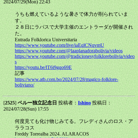
2024/07/29(Mon) 22:43
うちも燃えているような暑さで体力が削られていま
す。
２８日にラパスで大学主催のエントラーダが開催され
た。
Entrada Folklorica Universitaria
https://www.youtube.com/live/iaEqlCNqvmU
https://www.youtube.com/@laaplanadorabolivia/videos
https://www.youtube.com/@tradicionesyfolklorebolivia/video
s
https://youtu.be/lT6i9gqo69E
記事
https://www.atb.com.bo/2024/07/28/magico-folklore-
boliviano/
[
2525
]
ペルー独立記念日
投稿者：
Ishino
投稿日：
2024/07/28(Sun) 17:55
何度見ても化け物じみてる。フレディさんのロス・ア
ララコス
Freddy Torrealba 2024. ALARACOS