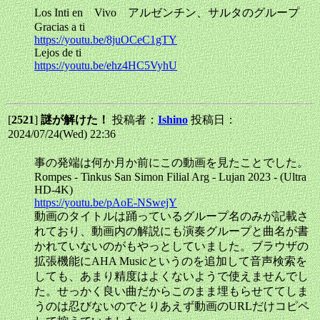
Los Inti en Vivo アルゼンチン、サルタのグループ
Gracias a ti
https://youtu.be/8juOCeC1gTY
Lejos de ti
https://youtu.be/ehz4HC5VyhU
[
2521
]
謎が解けた！
投稿者：
Ishino
投稿日：
2024/07/24(Wed) 22:36
事の発端は何か月か前にこの動画を見たことでした。
Rompes - Tinkus San Simon Filial Arg - Lujan 2023 - (Ultra
HD-4K)
https://youtu.be/pAoE-NSwejY
動画のタイトルは踊っているグループ名のみが記載さ
れており、動画内の解説にも演奏グループと曲名が書
かれていないのがもやっとしていました。ブラウザの
拡張機能にAHA Musicというのを追加して音声検索を
しても、あまり精度はよくないようで使えませんでし
た。せっかく良い曲だからこのまま埋もらせててしま
うのは忍びないのでとりあえず動画のURLだけコピペ