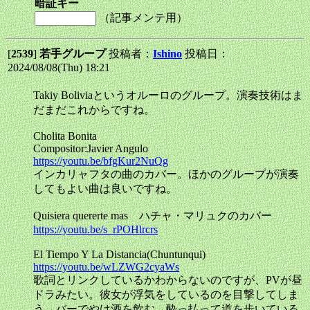
暗証キー
（記事メンテ用）
[
2539
]
若手グループ
投稿者：
Ishino
投稿日：
2024/08/08(Thu) 18:21
Takiy Boliviaというオルーロのグループ。演奏技術はま
だまだこれからですね。
Cholita Bonita
Compositor:Javier Angulo
https://youtu.be/bfgKur2NuQg
インカリャフタの曲のカバー。ほかのグループが演奏
してもよい曲は良いですね。
Quisiera quererte mas ハチャ・マリュクのカバー
https://youtu.be/s_rPOHlrcrs
El Tiempo Y La Distancia(Chuntunqui)
https://youtu.be/wLZWG2cyaWs
歌詞とリンクしているかわからないのですが、PVが昼
ドラみたい。彼女が浮気をしているのを目撃してしま
う→バーでやけ酒を飲む→酔っ払って道を歩いている