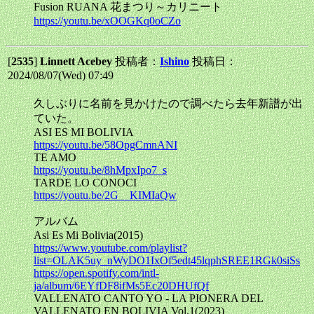
Fusion RUANA 花まつり～カリニート
https://youtu.be/xOOGKq0oCZo
[
2535
]
Linnett Acebey
投稿者：
Ishino
投稿日：
2024/08/07(Wed) 07:49
久しぶりに名前を見かけたので調べたら去年新譜が出
ていた。
ASI ES MI BOLIVIA
https://youtu.be/58OpgCmnANI
TE AMO
https://youtu.be/8hMpxIpo7_s
TARDE LO CONOCI
https://youtu.be/2G__KIMIaQw
アルバム
Asi Es Mi Bolivia(2015)
https://www.youtube.com/playlist?
list=OLAK5uy_nWyDO1IxOf5edt45lqphSREE1RGk0siSs
https://open.spotify.com/intl-
ja/album/6EYfDF8ifMs5Ec20DHUfQf
VALLENATO CANTO YO - LA PIONERA DEL
VALLENATO EN BOLIVIA Vol.1(2023)