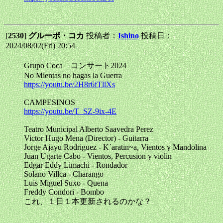
[
2530
]
グルーポ・コカ
投稿者：
Ishino
投稿日：
2024/08/02(Fri) 20:54
Grupo Coca コンサート2024
No Mientas no hagas la Guerra
https://youtu.be/2H8r6fTllXs
CAMPESINOS
https://youtu.be/T_SZ-9ix-4E
Teatro Municipal Alberto Saavedra Perez
Victor Hugo Mena (Director) - Guitarra
Jorge Ajayu Rodriguez - K´aratin~a, Vientos y Mandolina
Juan Ugarte Cabo - Vientos, Percusion y violin
Edgar Eddy Limachi - Rondador
Solano Villca - Charango
Luis Miguel Suxo - Quena
Freddy Condori - Bombo
これ、１日１本更新されるのかな？