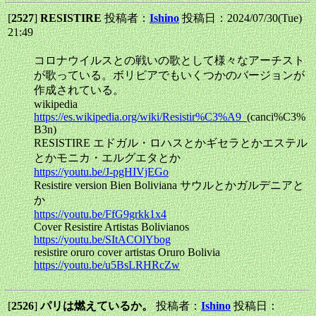
[
2527
]
RESISTIRE
投稿者：
Ishino
投稿日：2024/07/30(Tue)
21:49
コロナウイルスとの戦いの歌として様々なアーチスト
が歌っている。ボリビアでもいくつかのバージョンが
作成されている。
wikipedia
https://es.wikipedia.org/wiki/Resistir%C3%A9_
(canci%C3%
B3n)
RESISTIRE エドガル・ロハスとかギセラとかエステル
とかモニカ・エルグエタとか
https://youtu.be/J-pgHIVjEGo
Resistire version Bien Boliviana サウルとかガルデニアと
か
https://youtu.be/FfG9grkk1x4
Cover Resistire Artistas Bolivianos
https://youtu.be/SItACOlYbog
resistire oruro cover artistas Oruro Bolivia
https://youtu.be/u5BsLRHRcZw
[
2526
]
パリは燃えているか。
投稿者：
Ishino
投稿日：