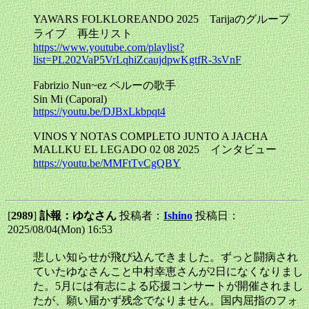
YAWARS FOLKLOREANDO 2025 Tarijaのグループ
ライブ 再生リスト
https://www.youtube.com/playlist?
list=PL202VaP5VrLqhiZcaujdpwKgtfR-3sVnF
Fabrizio Nun~ez ペルーの歌手
Sin Mi (Caporal)
https://youtu.be/DJBxLkbpqt4
VINOS Y NOTAS COMPLETO JUNTO A JACHA
MALLKU EL LEGADO 02 08 2025 インタビュー
https://youtu.be/MMFtTvCgQBY
[
2989
]
訃報：ゆなさん
投稿者：
Ishino
投稿日：
2025/08/04(Mon) 16:53
悲しい知らせが飛び込んできました。ずっと闘病され
ていたゆなさんこと中村幸恵さんが2日になくなりまし
た。5月には有志による応援コンサートが開催されまし
たが、願い届かず残念でなりません。国内屈指のフォ