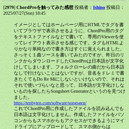
[
2979
]
ChordProを触ってみた感想
投稿者：
Ishino
投稿日：
2025/07/27(Sun) 18:45
イメージとしてはホームページ用にHTMLでタグを書
いてブラウザで表示させるように、ChordPro用のタグ
をテキストファイルなどで書いて、専用のViewerを使
ってレイアウト表示させる感じです。タグもHTMLよ
りかなり単純なので書き方はすぐに覚えられました。
さっそく１曲ソースを書いてみたのですが、昨日のリ
ンクからダウンロードしたChordProは日本語が文字化
けしてしまいます。フォルクローレの曲だから日本語
なしで行けないことはないですが、音名をドレミで書
きたくてもDo Re Miにしないといけないので、それは
それで使いづらいなと思って、日本語が文字化けしな
いものを探したらSongsheet Generatorというのを見つけ
ました。
https://tenbyten.com/software/songsgen/
これでChordPro用に作成したファイルを読み込んでも
日本語は文字化けしません。作成したファイルをパソ
コンからもスマホからもアクセスができるようにマイ
ドライブにアップロードして、スマホ側からは