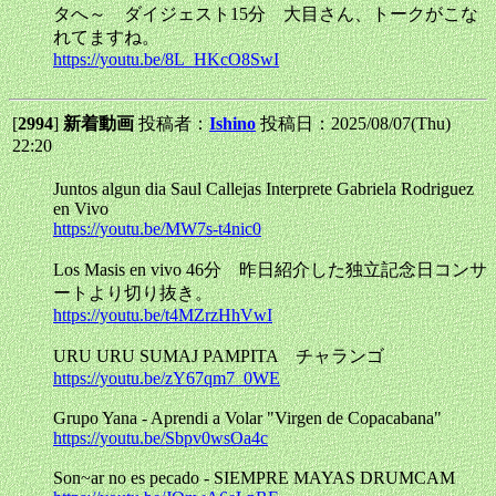
タへ～ ダイジェスト15分 大目さん、トークがこな
れてますね。
https://youtu.be/8L_HKcO8SwI
[
2994
]
新着動画
投稿者：
Ishino
投稿日：2025/08/07(Thu)
22:20
Juntos algun dia Saul Callejas Interprete Gabriela Rodriguez
en Vivo
https://youtu.be/MW7s-t4nic0
Los Masis en vivo 46分 昨日紹介した独立記念日コンサ
ートより切り抜き。
https://youtu.be/t4MZrzHhVwI
URU URU SUMAJ PAMPITA チャランゴ
https://youtu.be/zY67qm7_0WE
Grupo Yana - Aprendi a Volar "Virgen de Copacabana"
https://youtu.be/Sbpv0wsOa4c
Son~ar no es pecado - SIEMPRE MAYAS DRUMCAM