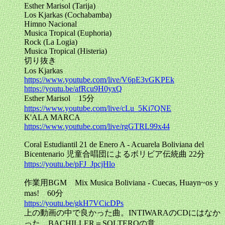
Esther Marisol (Tarija)
Los Kjarkas (Cochabamba)
Himno Nacional
Musica Tropical (Euphoria)
Rock (La Logia)
Musica Tropical (Histeria)
切り抜き
Los Kjarkas
https://www.youtube.com/live/V6pE3vGKPEk
https://youtu.be/afRcu9H0yxQ
Esther Marisol 15分
https://www.youtube.com/live/cLu_5Ki7QNE
K'ALA MARCA
https://www.youtube.com/live/rgGTRL99x44
Coral Estudiantil 21 de Enero A - Acuarela Boliviana del
Bicentenario 児童合唱団によるボリビア伝統曲 22分
https://youtu.be/pFJ_JpcjHlo
作業用BGM Mix Musica Boliviana - Cuecas, Huayn~os y
mas! 60分
https://youtu.be/gkH7VCicDPs
上の動画の中で良かった曲。INTIWARAのCDにはなか
った。BACHILLER＝SOLTEROの意。