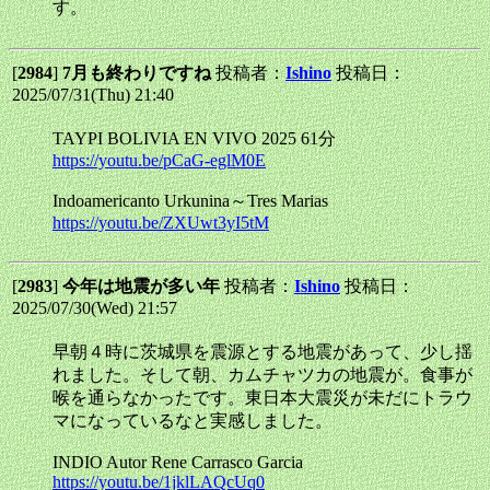
す。
[
2984
]
7月も終わりですね
投稿者：
Ishino
投稿日：
2025/07/31(Thu) 21:40
TAYPI BOLIVIA EN VIVO 2025 61分
https://youtu.be/pCaG-eglM0E
Indoamericanto Urkunina～Tres Marias
https://youtu.be/ZXUwt3yI5tM
[
2983
]
今年は地震が多い年
投稿者：
Ishino
投稿日：
2025/07/30(Wed) 21:57
早朝４時に茨城県を震源とする地震があって、少し揺
れました。そして朝、カムチャツカの地震が。食事が
喉を通らなかったです。東日本大震災が未だにトラウ
マになっているなと実感しました。
INDIO Autor Rene Carrasco Garcia
https://youtu.be/1jklLAQcUq0