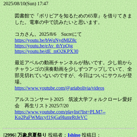
2025/08/10(Sun) 17:47
図書館で『ボリビアを知るための65章』を借りてきま
した。電車の中で読みたいと思います。
コカさん。2025/8/6 Sucreにて
https://youtu.be/bWqNydMlZ8c
https://youtu.be/eAv_thYpQig
https://youtu.be/dE_mO2KPX30
最近アベルの動画チャンネルが熱いです。少し前から
チャランゴの演奏動画を少しずつアップしていて、全
部見切れていないのですが、今日はついにサウルが登
場。
https://www.youtube.com/@ariabolivia/videos
アルスコンサート2025 筑波大学フォルクローレ愛好
会 再生リスト2025/7/20
https://www.youtube.com/playlist?list=PLM7--
Kp2PaFWMzcyf1SjGa9IumrRtJeVC
[
2996
]
万象房夏祭り
投稿者：
Ishino
投稿日：