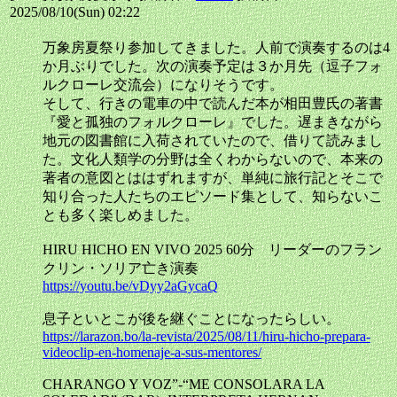
2025/08/10(Sun) 02:22
万象房夏祭り参加してきました。人前で演奏するのは4
か月ぶりでした。次の演奏予定は３か月先（逗子フォ
ルクローレ交流会）になりそうです。
そして、行きの電車の中で読んだ本が相田豊氏の著書
『愛と孤独のフォルクローレ』でした。遅まきながら
地元の図書館に入荷されていたので、借りて読みまし
た。文化人類学の分野は全くわからないので、本来の
著者の意図とははずれますが、単純に旅行記とそこで
知り合った人たちのエピソード集として、知らないこ
とも多く楽しめました。
HIRU HICHO EN VIVO 2025 60分 リーダーのフラン
クリン・ソリア亡き演奏
https://youtu.be/vDyy2aGycaQ
息子といとこが後を継ぐことになったらしい。
https://larazon.bo/la-revista/2025/08/11/hiru-hicho-prepara-
videoclip-en-homenaje-a-sus-mentores/
CHARANGO Y VOZ”-“ME CONSOLARA LA