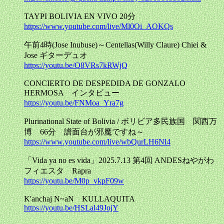
TAYPI BOLIVIA EN VIVO 20分
https://www.youtube.com/live/Ml0Oi_AOKQs
午前4時(Jose Inubuse)～Centellas(Willy Claure) Chiei &
Jose ギターデュオ
https://youtu.be/O8VRs7kRWjQ
CONCIERTO DE DESPEDIDA DE GONZALO
HERMOSA インタビュー
https://youtu.be/FNMoa_Yra7g
Plurinational State of Bolivia / ボリビア多民族国 関西万
博 66分 譜面台が邪魔ですね～
https://www.youtube.com/live/wbQurLH6Nl4
「Vida ya no es vida」2025.7.13 第4回 ANDESねやがわ
フィエスタ Rapra
https://youtu.be/M0p_vkpF09w
K'anchaj N~aN KULLAQUITA
https://youtu.be/HSLal49JojY