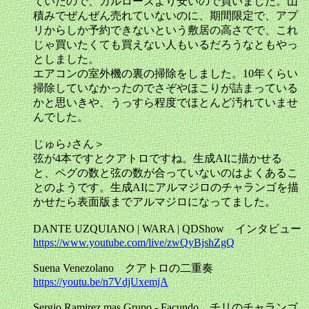
ていたので、カルローズより安いので買いました。山
積みでぜんぜん売れていないのに、期間限定で、アプ
リからしか予約できないという敷居の高さでで、これ
じゃ買いたくても買えない人もいるだろうなともやっ
としました。
エアコンの室外機の裏の掃除をしました。10年くらい
掃除していなかったのでさぞやほこりが詰まっている
かと思いきや、うっすら程度でほとんど汚れていませ
んでした。
じゅら♪さん＞
弦が4本ですとクアトロですね。生成AIに描かせる
と、ペグの数と弦の数が合っていないのはよくあるこ
とのようです。生成AIにアルマジロのチャランゴを描
かせたら表面版までアルマジロになってました。
DANTE UZQUIANO | WARA | QDShow インタビュー
https://www.youtube.com/live/zwQyBjshZgQ
Suena Venezolano クアトロの二重奏
https://youtu.be/n7VdjUxemjA
Sergio Ramirez mas Grupo - Facundo チリのチャランゴ