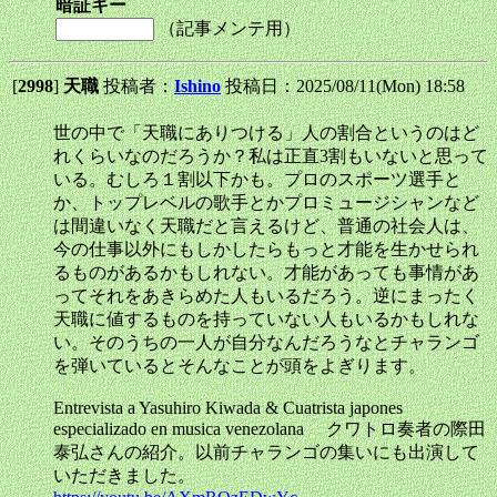
暗証キー
（記事メンテ用）
[
2998
]
天職
投稿者：
Ishino
投稿日：2025/08/11(Mon) 18:58
世の中で「天職にありつける」人の割合というのはど
れくらいなのだろうか？私は正直3割もいないと思って
いる。むしろ１割以下かも。プロのスポーツ選手と
か、トップレベルの歌手とかプロミュージシャンなど
は間違いなく天職だと言えるけど、普通の社会人は、
今の仕事以外にもしかしたらもっと才能を生かせられ
るものがあるかもしれない。才能があっても事情があ
ってそれをあきらめた人もいるだろう。逆にまったく
天職に値するものを持っていない人もいるかもしれな
い。そのうちの一人が自分なんだろうなとチャランゴ
を弾いているとそんなことが頭をよぎります。
Entrevista a Yasuhiro Kiwada & Cuatrista japones
especializado en musica venezolana クワトロ奏者の際田
泰弘さんの紹介。以前チャランゴの集いにも出演して
いただきました。