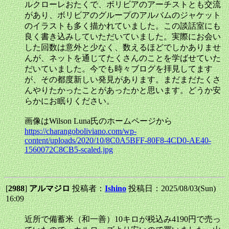
ルクローレおたくで、ボリビアのアーチストとも交流
があり、ボリビアのグループのアルバムのジャケット
のイラストも多く描かれていました。この談話室にも
良く書き込みしていただいていました。実際にお会い
した回数は意外と少なく、数えるほどでしかありませ
んが、ネットを通じてたくさんのことを学ばせていた
だいていました。今でも時々ブログを拝見してます
が、その都度新しい発見があります。まだまだたくさ
んやりたかったことがあったかと思います。どうか安
らかにお眠りください。
画像はWilson Luna氏のホームページから
https://charangoboliviano.com/wp-
content/uploads/2020/10/8C0A5BFF-80F8-4CD0-AE40-
1560072C8CB5-scaled.jpg
[
2988
]
アルマジロ
投稿者：
Ishino
投稿日：2025/08/03(Sun)
16:09
近所で備蓄米（和一善）10キロが税込み4190円で売っ