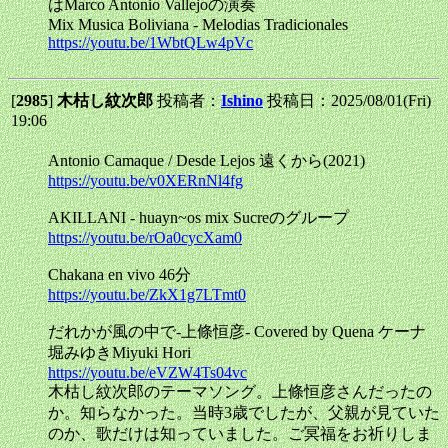
はMarco Antonio Vallejoの演奏
Mix Musica Boliviana - Melodias Tradicionales
https://youtu.be/1WbtQLw4pVc
[
2985
]
木枯し紋次郎
投稿者：
Ishino
投稿日：2025/08/01(Fri)
19:06
Antonio Camaque / Desde Lejos 遠くから(2021)
https://youtu.be/v0XERnNl4fg
AKILLANI - huayn~os mix Sucreのグループ
https://youtu.be/rOa0cycXam0
Chakana en vivo 46分
https://youtu.be/ZkX1g7LTmt0
だれかが風の中で-上條恒彦- Covered by Quena ケーナ
堀みゆきMiyuki Hori
https://youtu.be/eVZW4Ts04vc
木枯し紋次郎のテーマソング。上條恒彦さんだったの
か。知らなかった。当時3歳でしたが、父親が見ていた
のか、歌だけは知っていました。ご冥福をお祈りしま