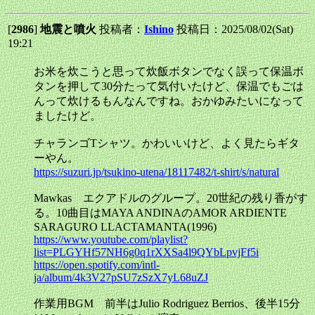
[
2986
]
地震と噴火
投稿者：
Ishino
投稿日：2025/08/02(Sat)
19:21
お米を炊こうと思って炊飯ボタンでなく誤って保温ボ
タンを押して30分たって気付いたけど、保温でもごは
んって炊けるもんなんですね。おかゆみたいになって
ましたけど。
チャランゴTシャツ。かわいいけど、よく見たらギタ
ーやん。
https://suzuri.jp/tsukino-utena/18117482/t-shirt/s/natural
Mawkas エクアドルのグループ。20世紀の残り香がす
る。10曲目はMAYA ANDINAのAMOR ARDIENTE
SARAGURO LLACTAMANTA(1996)
https://www.youtube.com/playlist?
list=PLGYHf57NH6g0q1rXXSa4l9QYbLpvjFf5i
https://open.spotify.com/intl-
ja/album/4k3V27pSU7zSzX7yL68uZJ
作業用BGM 前半はJulio Rodriguez Berrios、後半15分