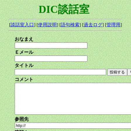
DIC談話室
[
談話室入口
] [
使用説明
] [
語句検索
] [
過去ログ
] [
管理用
]
おなまえ
Ｅメール
タイトル
コメント
参照先