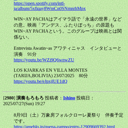
https://open.spotify.com/intl-
ja/album/5xfiqay8WmCn0SNmnrhMpx
WIN~AY PACHAはアイマラ語で「永遠の世界」など
の意。映画「アンデス、ふたりぼっち」の原題も
WIN~AY PACHAという。このグループは映画とは関
係ない。
Entrevista Awatin~as アワティニャス インタビューと
演奏 91分
https://youtu.be/WZi9Q6wnwZU
LOS KJARKAS EN VILLA MONTES
(TARIJA,BOLIVIA) 23/07/2025 80分
https://youtu.be/eJpxjlUE1dQ
[
2980
]
演奏もろもろ
投稿者：
Ishino
投稿日：
2025/07/27(Sun) 19:27
8月9日（土）万象房フォルクローレ夏祭り 伴奏予定
です。
https://ameblo.jp/quena-zampo/entry-12909669392.html