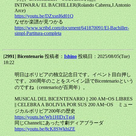
INTIWARA/ EL BACHILLER(Rolando Cabrera,J.Antonio
Arce)
https://youtu.be/DZxsnI6d01Q
なぜか楽譜が見つかる
https://www.scribd.com/document/641870091/El-Bachiller-
simpl-Partitura-completa
[
2991
]
Bicentenario
投稿者：
Ishino
投稿日：2025/08/05(Tue)
18:22
明日はボリビアの独立記念日です。イベント目白押し
です。200周年のことをスペイン語でBicentenarioという
のですね（centenarioが百周年）。
MUSICAL DEL BICENTENARIO || 200 AM~OS LIBRES
|| CELEBRA A BOLIVIA POR SUS 200 AM~OS ミュー
ジカルボリビア200年の歴史
https://youtu.be/Wb1HlDxTgi4
同じChannelにあった寸劇ディアブラーダ
https://youtu.be/8cK8SWkhiZE