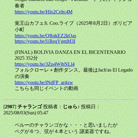
奏者
https://youtu.be/HIo2Celtc4M
覚王山カフェJi. Coo.ライブ（2025年8月2日）ボリビア
小町
https://youtu.be/QBqkEZ2kOas
https://youtu.be/l1BeqVgmM3I
(FINAL) BOLIVIA DANZA EN EL BICENTENARIO
2025 352分
https://youtu.be/3Zu4WjhNLl4
フォルクローレ＋創作ダンス。最後はJach'as El Legado
の演奏
https://youtu.be/lNdFP_ar4xw
こちらも同じイベントの動画
[
2987
]
チャランゴ
投稿者：
じゅら♪
投稿日：
2025/08/03(Sun) 05:47
ペルーのチャランゴかな・・・と思いましたが
ペグが６つ、弦が４本という 謎楽器ですね。