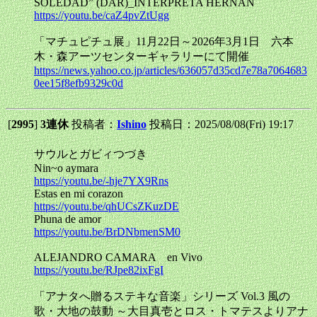
SOLEDAD” (DAR)_INTERPRETA HERNAN
https://youtu.be/caZ4pvZtUgg
「マチュピチュ展」11月22日～2026年3月1日 六本
木・森アーツセンターギャラリーにて開催
https://news.yahoo.co.jp/articles/636057d35cd7e78a7064683
0ee15f8efb9329c0d
[
2995
]
3連休
投稿者：
Ishino
投稿日：2025/08/08(Fri) 19:17
サウルとガビィつづき
Nin~o aymara
https://youtu.be/-hje7YX9Rns
Estas en mi corazon
https://youtu.be/qhUCsZKuzDE
Phuna de amor
https://youtu.be/BrDNbmenSM0
ALEJANDRO CAMARA en Vivo
https://youtu.be/RJpe82ixFgI
「アナタへ贈るステキな音楽」シリーズ Vol.3 風の
歌・大地の鼓動 ～大目真壱とロス・トマテスよりアナ