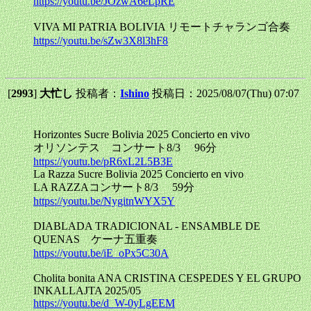
https://youtu.be/JOzwA6eLpRE
VIVA MI PATRIA BOLIVIA リモートチャランゴ合奏
https://youtu.be/sZw3X8l3hF8
[
2993
]
大忙し
投稿者：
Ishino
投稿日：2025/08/07(Thu) 07:07
Horizontes Sucre Bolivia 2025 Concierto en vivo
オリソンテス コンサート8/3 96分
https://youtu.be/pR6xL2L5B3E
La Razza Sucre Bolivia 2025 Concierto en vivo
LA RAZZAコンサート8/3 59分
https://youtu.be/NygitnWYX5Y
DIABLADA TRADICIONAL - ENSAMBLE DE
QUENAS ケーナ五重奏
https://youtu.be/iE_oPx5C30A
Cholita bonita ANA CRISTINA CESPEDES Y EL GRUPO
INKALLAJTA 2025/05
https://youtu.be/d_W-0yLgEEM