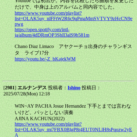
Youtubeでは初出か。内容を比較したら曲順を変更した
だけで、中身は上のアルバムと同内容でした。
https://www.youtube.com/playlist?
list=OLAK5uy_nlFFtW2R6c9qPmaMmSVTVY9zHcCN9e
pwg
https://open.spotify.com/intl-
ja/album/4dDRmOP3ShIl3alS9b581m
Chano Diaz Limaco アヤクーチョ出身のチャランギス
タ ライブ17分
https://youtu.be/-Z_bKajekWM
[
2981
]
エルナンデス
投稿者：
Ishino
投稿日：
2025/07/28(Mon) 12:18
WIN~AY PACHA Josue Hernandez 下手とまでは言わな
いけど、パッとしない演奏
AJINA KACHUN(2022)
https://www.youtube.com/playlist?
list=OLAK5uy_mi7FBX0BlgP8r4EUT0NLlH8sPqozw2yE
A