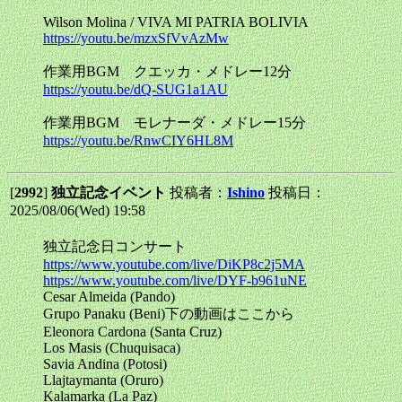
Wilson Molina / VIVA MI PATRIA BOLIVIA
https://youtu.be/mzxSfVvAzMw
作業用BGM クエッカ・メドレー12分
https://youtu.be/dQ-SUG1a1AU
作業用BGM モレナーダ・メドレー15分
https://youtu.be/RnwCIY6HL8M
[
2992
]
独立記念イベント
投稿者：
Ishino
投稿日：
2025/08/06(Wed) 19:58
独立記念日コンサート
https://www.youtube.com/live/DiKP8c2j5MA
https://www.youtube.com/live/DYF-b961uNE
Cesar Almeida (Pando)
Grupo Panaku (Beni)下の動画はここから
Eleonora Cardona (Santa Cruz)
Los Masis (Chuquisaca)
Savia Andina (Potosi)
Llajtaymanta (Oruro)
Kalamarka (La Paz)