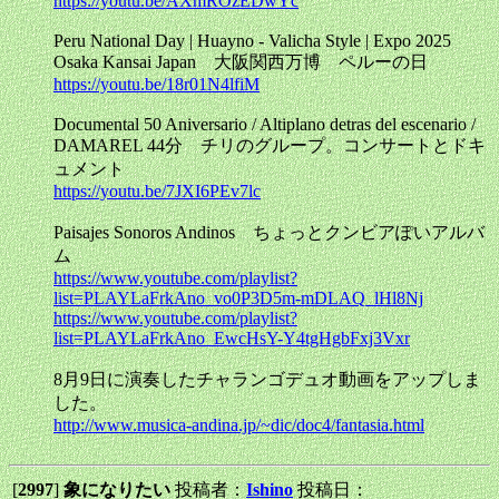
https://youtu.be/AXmROzEDwYc
Peru National Day | Huayno - Valicha Style | Expo 2025
Osaka Kansai Japan 大阪関西万博 ペルーの日
https://youtu.be/18r01N4lfiM
Documental 50 Aniversario / Altiplano detras del escenario /
DAMAREL 44分 チリのグループ。コンサートとドキ
ュメント
https://youtu.be/7JXI6PEv7lc
Paisajes Sonoros Andinos ちょっとクンビアぽいアルバ
ム
https://www.youtube.com/playlist?
list=PLAYLaFrkAno_vo0P3D5m-mDLAQ_lHl8Nj
https://www.youtube.com/playlist?
list=PLAYLaFrkAno_EwcHsY-Y4tgHgbFxj3Vxr
8月9日に演奏したチャランゴデュオ動画をアップしま
した。
http://www.musica-andina.jp/~dic/doc4/fantasia.html
[
2997
]
象になりたい
投稿者：
Ishino
投稿日：