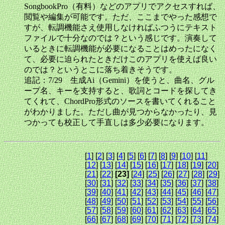
SongbookPro（有料）などのアプリでアクセスすれば、
閲覧や編集が可能です。ただ、ここまでやった感想で
すが、転調機能さえ使用しなければふつうにテキスト
ファイルで十分なのでは？という感じです。演奏して
いるときに転調機能が必要になることはめったになく
て、必要に迫られたときだけこのアプリを使えば良い
のでは？というとこに落ち着きそうです。
追記：7/29 生成Ai（Gemini）を使うと、曲名、グル
ープ名、キーを支持すると、歌詞とコードを探してき
てくれて、ChordPro形式のソースを書いてくれること
がわかりました。ただし曲が見つからなかったり、見
つかっても校正して手直しは多少必要になります。
[
1
] [
2
] [
3
] [
4
] [
5
] [
6
] [
7
] [
8
] [
9
] [
10
] [
11
]
[
12
] [
13
] [
14
] [
15
] [
16
] [
17
] [
18
] [
19
] [
20
]
[
21
] [
22
]
[23]
[
24
] [
25
] [
26
] [
27
] [
28
] [
29
]
[
30
] [
31
] [
32
] [
33
] [
34
] [
35
] [
36
] [
37
] [
38
]
[
39
] [
40
] [
41
] [
42
] [
43
] [
44
] [
45
] [
46
] [
47
]
[
48
] [
49
] [
50
] [
51
] [
52
] [
53
] [
54
] [
55
] [
56
]
[
57
] [
58
] [
59
] [
60
] [
61
] [
62
] [
63
] [
64
] [
65
]
[
66
] [
67
] [
68
] [
69
] [
70
] [
71
] [
72
] [
73
] [
74
]