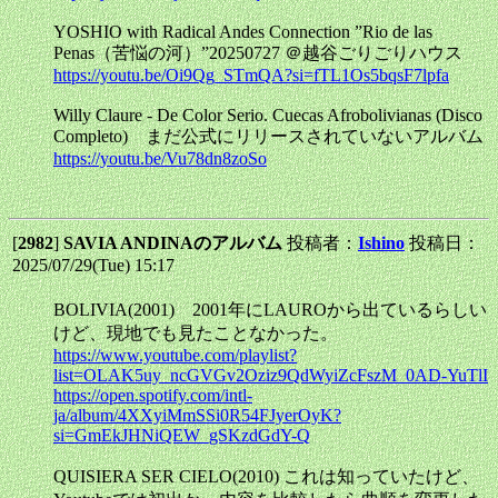
YOSHIO with Radical Andes Connection ”Rio de las
Penas（苦悩の河）”20250727 ＠越谷ごりごりハウス
https://youtu.be/Oi9Qg_STmQA?si=fTL1Os5bqsF7lpfa
Willy Claure - De Color Serio. Cuecas Afrobolivianas (Disco
Completo) まだ公式にリリースされていないアルバム
https://youtu.be/Vu78dn8zoSo
[
2982
]
SAVIA ANDINAのアルバム
投稿者：
Ishino
投稿日：
2025/07/29(Tue) 15:17
BOLIVIA(2001) 2001年にLAUROから出ているらしい
けど、現地でも見たことなかった。
https://www.youtube.com/playlist?
list=OLAK5uy_ncGVGv2Oziz9QdWyiZcFszM_0AD-YuTlI
https://open.spotify.com/intl-
ja/album/4XXyiMmSSi0R54FJyerOyK?
si=GmEkJHNiQEW_gSKzdGdY-Q
QUISIERA SER CIELO(2010) これは知っていたけど、