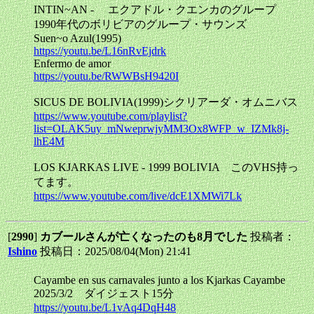
INTIN~AN - エクアドル・クエンカのグループ
1990年代のボリビアのグループ・サウンズ
Suen~o Azul(1995)
https://youtu.be/L16nRvEjdrk
Enfermo de amor
https://youtu.be/RWWBsH9420I
SICUS DE BOLIVIA(1999)シクリアーダ・オムニバス
https://www.youtube.com/playlist?
list=OLAK5uy_mNweprwjyMM3Ox8WFP_w_IZMk8j-
lhE4M
LOS KJARKAS LIVE - 1999 BOLIVIA このVHS持っ
てます。
https://www.youtube.com/live/dcE1XMWi7Lk
[
2990
]
カブールさんが亡くなったのも8月でした
投稿者：
Ishino
投稿日：2025/08/04(Mon) 21:41
Cayambe en sus carnavales junto a los Kjarkas Cayambe
2025/3/2 ダイジェスト15分
https://youtu.be/L1vAq4DqH48