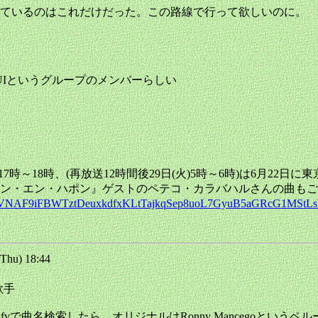
ているのはこれだけだった。この路線で行って欲しいのに。
SAPAHAQUIというグループのメンバーらしい
18時、(再放送12時間後29日(火)5時～6時)は6月22日に東京で行
スキン・エン・ハポン』ゲストのペテコ・カラバハルさんの曲も
id0wMQVNAF9iFBWTztDeuxkdfxKLtTajkqSep8uoL7GyuB5aGRcG1MSt
hu) 18:44
の歌手
fyで曲名検索したら、オリジナルはRonny Mancegoとい