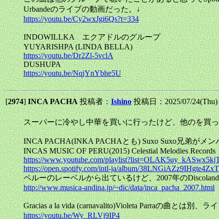
Urbandeのライブの動画だった。↓
https://youtu.be/Cy2wxJgi6Qs?t=334
INDOWILLKA エクアドルのグループ
YUYARISHPA (LINDA BELLA)
https://youtu.be/Dr2Zl-5vclA
DUSHUPA
https://youtu.be/NqjYnYbhe5U
[
2974
]
INCA PACHA
投稿者：
Ishino
投稿日：2025/07/24(Thu)
スーパーに冷やし中華を買いに行ったけど、他のを買っ
INCA PACHA(INKA PACHAとも) Suxo Suxo兄弟が
INCAS MUSIC OF PERU(2015) Celestial Melodies Records
https://www.youtube.com/playlist?list=OLAK5uy_kASw
https://open.spotify.com/intl-ja/album/38LNGiAZz9IHgte4Z
ペルーのレーベルから出ているけど、2007年のDiscolan
http://www.musica-andina.jp/~dic/data/inca_pacha_2007.html
Gracias a la vida (carnavalito)Violeta Parraの曲とは別、
https://youtu.be/Wy_RLVj9IP4