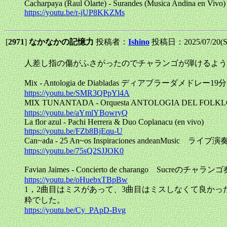
Cacharpaya (Raul Olarte) - Surandes (Musica Andina en Vivo) 
https://youtu.be/r-jUP8KKZMs
[
2971
]
なかなかの記憶力
投稿者：
Ishino
投稿日：2025/07/20(Su
人差し指の傷がふさがったのでチャランゴが弾けるよう
Mix - Antologia de Diabladas ディアブラーダメドレー19分
https://youtu.be/SMR3QPpYl4A
MIX TUNANTADA - Orquesta ANTOLOGIA DEL FOLKLO
https://youtu.be/aYmlYBowryQ
La flor azul - Pachi Herrera & Duo Coplanacu (en vivo)
https://youtu.be/FZb8BjEqu-U
Can~ada - 25 An~os Inspiraciones andeanMusic ライブ演
https://youtu.be/75sQ2SJJOK0
Favian Jaimes - Concierto de charango Sucreのチャラ
https://youtu.be/oHuebxTBpBw
1，2曲目はミスがあって、3曲目はミスしなくて良かった
粋でした。
https://youtu.be/Cy_PApD-Bvg