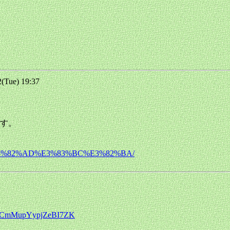
Tue) 19:37
す。
C%E3%82%AD%E3%83%BC%E3%82%BA/
1LMSCmMupYypjZeBI7ZK