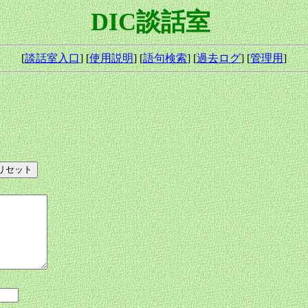
DIC談話室
[
談話室入口
] [
使用説明
] [
語句検索
] [
過去ログ
] [
管理用
]