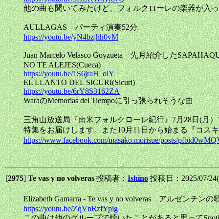
他の曲も聞いてみたけど、フォルクローレの楽器が入っ
AULLAGAS パーティ演奏52分
https://youtu.be/yN4bzjhh0vM
Juan Marcelo Velasco Goyzueta 先月紹介した
NO TE ALEJES(Cueca)
https://youtu.be/1S6jraH_olY
EL LLANTO DEL SICURI(Sicuri)
https://youtu.be/6rY8S3162ZA
WaraのMemorias del Tiempoに引っ張られそうな曲
三角山放送局『南米フォルクローレ紀行』7月28日(月）17時～
特集をお届けします。また10月11日から始まる『コ
https://www.facebook.com/masako.morisue/posts/pfb
[
2975
]
Te vas y no volveras
投稿者：
Ishino
投稿日：2025/07/24(T
Elizabeth Gamarra - Te vas y no volveras アルゼンチン
https://youtu.be/ZqVnRzfYpig
この曲は他のグループで聴いたことがあると思ってSpoti