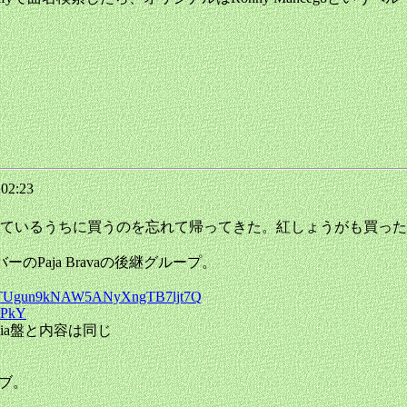
 02:23
ているうちに買うのを忘れて帰ってきた。紅しょうがも買った
メンバーのPaja Bravaの後継グループ。
x5kjTUgun9kNAW5ANyXngTB7ljt7Q
xTPkY
dia盤と内容は同じ
ライブ。