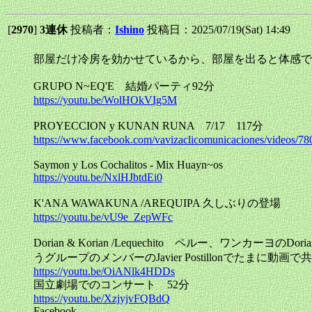
[
2970
]
3連休
投稿者：
Ishino
投稿日：2025/07/19(Sat) 14:49
部屋だけ冷房を効かせているから、部屋を出ると体感で1
GRUPO N~EQ'E 結婚パーティ92分
https://youtu.be/WolHOkVIg5M
PROYECCION y KUNAN RUNA 7/17 117分
https://www.facebook.com/vavizaclicomunicaciones/videos/
Saymon y Los Cochalitos - Mix Huayn~os
https://youtu.be/NxlHJbtdEi0
K'ANA WAWAKUNA /AREQUIPA 久しぶりの登場
https://youtu.be/vU9e_ZepWFc
Dorian & Korian /Lequechito ペルー、ワンカー
うグループのメンバーのJavier Postillonでたまに動画
https://youtu.be/OiANlk4HDDs
国立劇場でのコンサート 52分
https://youtu.be/XzjyjvFQBdQ
Facebook