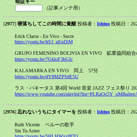
暗証キー
（記事メンテ用）
[
2977
]
寝落ちしてこの時間に覚醒
投稿者：
Ishino
投稿日：2025/
Erick Claros - En Vivo - Sucre
https://youtu.be/ltS3_uEnDiM
GRUPO FEMENINO BOLIVIA EN VIVO 鉱業協
https://youtu.be/7GkloF3bGIc
KALAMARKA EN VIVO 同上 57分
https://youtu.be/dY8MZPSdE5U
ラス・パキータス 第4回 World 音楽 JAZZ フェス祭り 202
https://www.youtube.com/playlist?list=PLRaOz5Y_uMIha
[
2976
]
忘れないうちにタイマーを
投稿者：
Ishino
投稿日：2025/0
Ruth Vicente ペルーの歌手
Sin Tu Amor
https://youtu.be/5HLHWxyf87Q