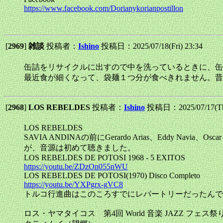
https://www.facebook.com/Dorianykorianpostillon
[
2969
]
雑談
投稿者：
Ishino
投稿日：2025/07/18(Fri) 23:34
缶詰をリサイクルに出すので中を洗っているときに、缶
最近食が細くなって、袋麺１つ分が食べきれません。昔
[
2968
]
LOS REBELDES
投稿者：
Ishino
投稿日：2025/07/17(Th
LOS REBELDES
SAVIA ANDINAの前にGerardo Arias、Eddy
が、音源は初めて聴きました。
LOS REBELDES DE POTOSI 1968 - 5 EXITOS
https://youtu.be/ZDzOn055nWU
LOS REBELDES DE POTOSI(1970) Disco Completo
https://youtu.be/YXPgrx-gVC8
トルコ行進曲はこのころすでにレパートリーだったんで
ロス・ヤマタイコス 第4回 World 音楽 JAZZ フェス祭り