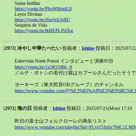
Suma Imillita
https://youtu.be/Pho908ngjL0
Leyes Divinas
https://youtu.be/iSnrjxb3x8U
Suspiros de Vida
https://youtu.be/tkBEPLPslXg
[
2973
]
冷やし中華たべたい
投稿者：
Ishino
投稿日：2025/07/22(
Entrevista Norte Potosi インタビューと演奏95分
https://youtu.be/1n3fO188e_8
ノルテ・ポトシの名付け親はカブールさんだったそうで
ヨーキーズ（東大民音OBグループ）のチャンネル
https://www.youtube.com/@%E3%83%A8%E3%83%B
[
2972
]
海の日
投稿者：
Ishino
投稿日：2025/07/21(Mon) 17:10
昨日の富士山フォルクローレの再生リスト
https://www.youtube.com/playlist?list=PLyr15Ju6z794C