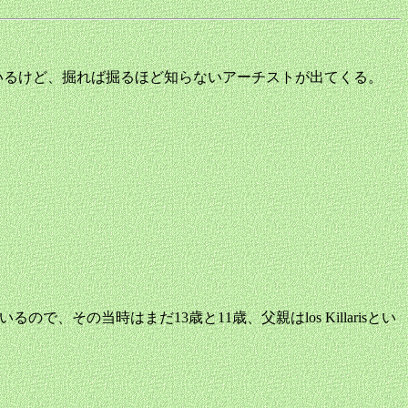
ているけど、掘れば掘るほど知らないアーチストが出てくる。
動しているので、その当時はまだ13歳と11歳、父親はlos Killarisとい