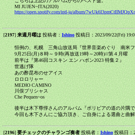
こちらは上記のアルバムからのベスト盤。
MI JUJEN~ITA(2020)
https://open.spotify.com/intl-ja/album/7wUk6I3pmCtIIMJQp
[
2197
]
来週月曜は
投稿者：
Ishino
投稿日：2023/09/22(Fri) 19:
恒例の、札幌 三角山放送局『世界音楽めぐり 南米フ
9月25日(月)８時～９時(再放送19時～20時)///第４月曜
前半は『第46回コスキン エン ハポン2023 特集２』
世逃げ隊
あの酢昆布のせアイス
ロロロリャー
MEDIO CAMINO
川俣ブリシャス
Che Pequen~os
後半は木下尊惇さんのアルバム『ボリビアの道の片隅で
今回も木下さんにご協力頂き、ご自身による選曲と曲解
[
2196
]
要チェックのチャランゴ奏者
投稿者：
Ishino
投稿日：202