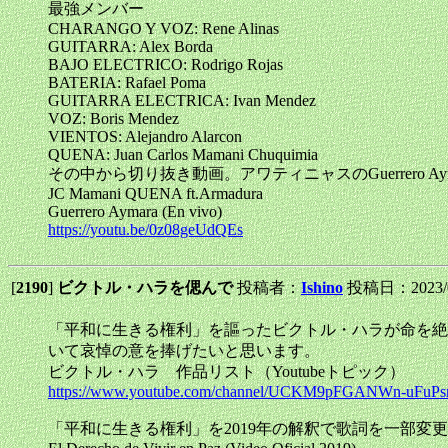
最強メンバー
CHARANGO Y VOZ: Rene Alinas
GUITARRA: Alex Borda
BAJO ELECTRICO: Rodrigo Rojas
BATERIA: Rafael Poma
GUITARRA ELECTRICA: Ivan Mendez
VOZ: Boris Mendez
VIENTOS: Alejandro Alarcon
QUENA: Juan Carlos Mamani Chuquimia
その中から切り抜き動画。アワティニャスのGuerrero
JC Mamani QUENA ft.Armadura
Guerrero Aymara (En vivo)
https://youtu.be/0z08geUdQEs
[
2190
]
ビクトル・ハラを偲んで
投稿者：
Ishino
投稿日：2023/09
「平和に生きる権利」を謳ったビクトル・ハラが命を絶
いて哀悼の意を捧げたいと思います。
ビクトル・ハラ 作品リスト（Youtubeトピック）
https://www.youtube.com/channel/UCKM9pFGANWn-uFuPsrk
「平和に生きる権利」を2019年の解釈で歌詞を一部変