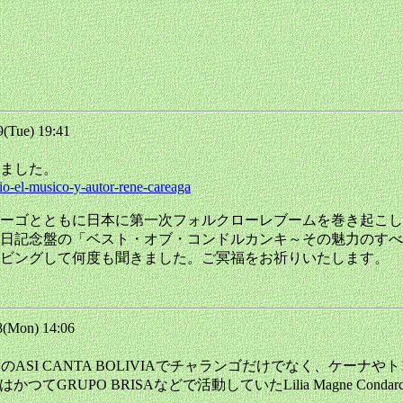
Tue) 19:41
りました。
io-el-musico-y-autor-rene-careaga
とウーゴとともに日本に第一次フォルクローレブームを巻き起こし
の来日記念盤の「ベスト・オブ・コンドルカンキ～その魅力のす
ビングして何度も聞きました。ご冥福をお祈りいたします。
(Mon) 14:06
オルーロのASI CANTA BOLIVIAでチャランゴだけでなく、
RUPO BRISAなどで活動していたLilia Magne Condar