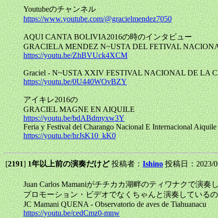
Youtubeのチャンネル
https://www.youtube.com/@gracielmendez7050
AQUI CANTA BOLIVIA2016の時のインタビュー
GRACIELA MENDEZ N~USTA DEL FETIVAL NACION
https://youtu.be/ZhBVUck4XCM
Graciel - N~USTA XXIV FESTIVAL NACIONAL DE LA
https://youtu.be/0U440WOvBZY
アイキレ2016の
GRACIEL MAGNE EN AIQUILE
https://youtu.be/bdABdmyxw3Y
Feria y Festival del Charango Nacional E Internacional Aiquil
https://youtu.be/hrJsK10_kK0
[
2191
]
1年以上前の演奏だけど
投稿者：
Ishino
投稿日：2023/09/
Juan Carlos Mamaniがチチカカ湖畔のティワナクで演
プロモーション・ビデオでなくちゃんと演奏しているの
JC Mamani QUENA - Observatorio de aves de Tiahuanacu
https://youtu.be/cedCmz0-mnw