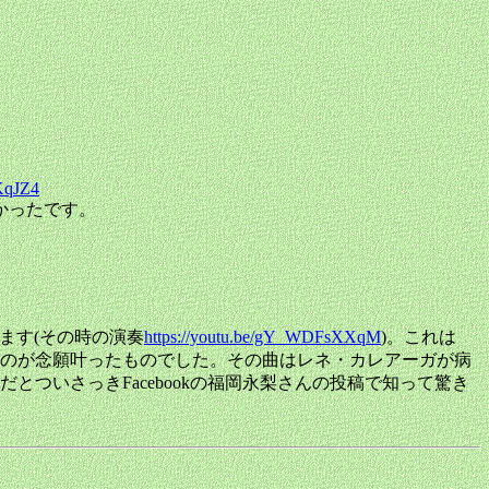
KqJZ4
かったです。
ります(その時の演奏
https://youtu.be/gY_WDFsXXqM
)。これは
たのが念願叶ったものでした。その曲はレネ・カレアーガが病
ついさっきFacebookの福岡永梨さんの投稿で知って驚き