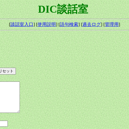
DIC談話室
[
談話室入口
] [
使用説明
] [
語句検索
] [
過去ログ
] [
管理用
]