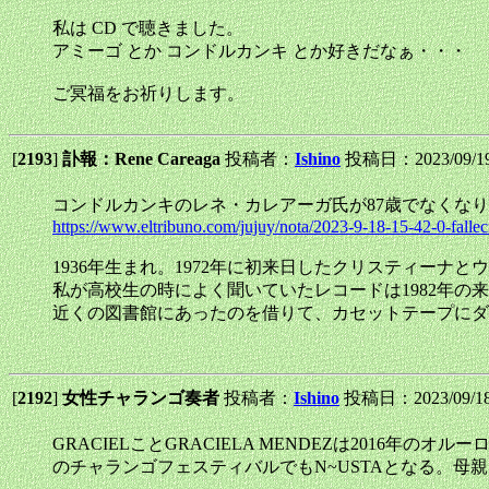
私は CD で聴きました。
アミーゴ とか コンドルカンキ とか好きだなぁ・・・
ご冥福をお祈りします。
[
2193
]
訃報：Rene Careaga
投稿者：
Ishino
投稿日：2023/09/19(
コンドルカンキのレネ・カレアーガ氏が87歳でなくな
https://www.eltribuno.com/jujuy/nota/2023-9-18-15-42-0-fallec
1936年生まれ。1972年に初来日したクリスティーナ
私が高校生の時によく聞いていたレコードは1982年
近くの図書館にあったのを借りて、カセットテープにダ
[
2192
]
女性チャランゴ奏者
投稿者：
Ishino
投稿日：2023/09/18
GRACIELことGRACIELA MENDEZは2016年の
のチャランゴフェスティバルでもN~USTAとなる。母親はかつてG