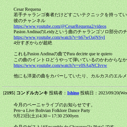
Cesar Requena
若手チャランゴ奏者だけどすごいテクニックを持っている。Pasi
彼のチャンネル
https://www.youtube.com/@CesarRequena2/videos
Pasion AndinaのLeidyという曲のチャラン
https://www.youtube.com/watch?v=h67wOajNSyI
4分すぎからが超絶
これもPasion Andinaの曲でPara decirte que te quiero
この曲のイントロどうやって弾いているのかわからなか
https://www.youtube.com/watch?v=v0SAgNCIvvw
他にも洋楽の曲をカバーしていたり、カルカスのエルメー
[
2195
]
コンドルカンキ
投稿者：
Ishino
投稿日：2023/09/20(Wed
今月のペーニャライブのお知らせです。
Pen~a Live Bolivian Folklore Dance Party
9月23日(土)14:30～17:30 2500yen
今月のゲストはEnsamble de Charango"la Plata" です。