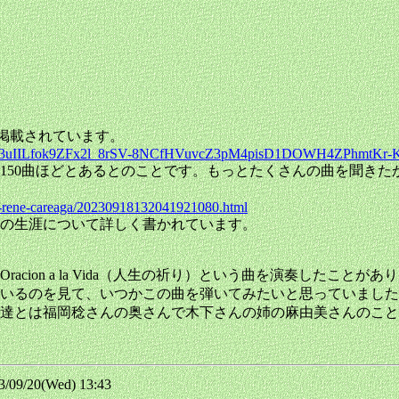
が掲載されています。
id=IwAR3uIILfok9ZFx2l_8rSV-8NCfHVuvcZ3pM4pisD1DOWH4ZPhmtKr-
は150曲ほどとあるとのことです。もっとたくさんの曲を聞きた
rio-rene-careaga/20230918132041921080.html
彼の生涯について詳しく書かれています。
ion a la Vida（人生の祈り）という曲を演奏したことがあ
しているのを見て、いつかこの曲を弾いてみたいと思っていまし
とは福岡稔さんの奥さんで木下さんの姉の麻由美さんのことだと
9/20(Wed) 13:43