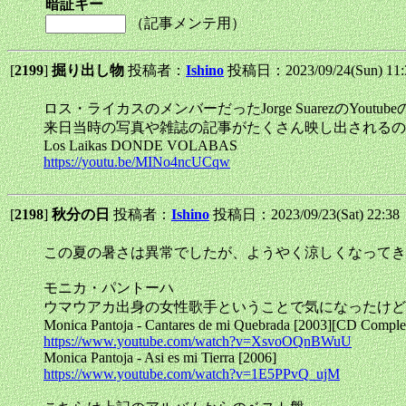
暗証キー
（記事メンテ用）
[
2199
]
掘り出し物
投稿者：
Ishino
投稿日：2023/09/24(Sun) 11
ロス・ライカスのメンバーだったJorge SuarezのYou
来日当時の写真や雑誌の記事がたくさん映し出されるの
Los Laikas DONDE VOLABAS
https://youtu.be/MINo4ncUCqw
[
2198
]
秋分の日
投稿者：
Ishino
投稿日：2023/09/23(Sat) 22:3
この夏の暑さは異常でしたが、ようやく涼しくなってき
モニカ・パントーハ
ウマウアカ出身の女性歌手ということで気になったけど
Monica Pantoja - Cantares de mi Quebrada [2003][CD Comple
https://www.youtube.com/watch?v=XsvoOQnBWuU
Monica Pantoja - Asi es mi Tierra [2006]
https://www.youtube.com/watch?v=1E5PPvQ_ujM