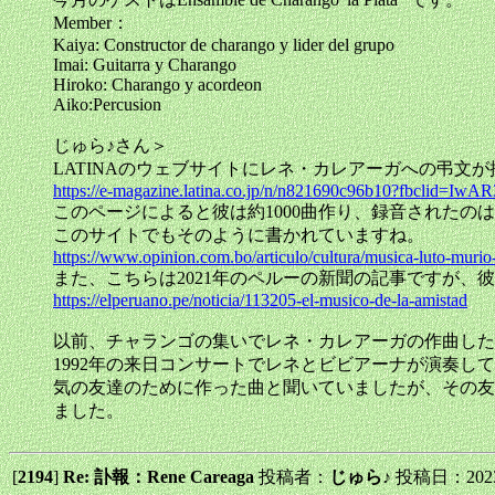
Member：
Kaiya: Constructor de charango y lider del grupo
Imai: Guitarra y Charango
Hiroko: Charango y acordeon
Aiko:Percusion
じゅら♪さん＞
LATINAのウェブサイトにレネ・カレアーガへの弔文
https://e-magazine.latina.co.jp/n/n821690c96b10?fbcl
このページによると彼は約1000曲作り、録音されたの
このサイトでもそのように書かれていますね。
https://www.opinion.com.bo/articulo/cultura/musica-luto-mu
また、こちらは2021年のペルーの新聞の記事ですが、
https://elperuano.pe/noticia/113205-el-musico-de-la-amistad
以前、チャランゴの集いでレネ・カレアーガの作曲したOrac
1992年の来日コンサートでレネとビビアーナが演奏
気の友達のために作った曲と聞いていましたが、その友達
ました。
[
2194
]
Re: 訃報：Rene Careaga
投稿者：
じゅら♪
投稿日：2023/0