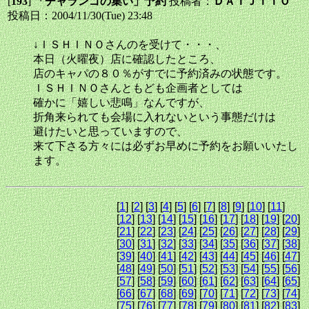
[
193
]
「チャランゴの集い」予約
投稿者：
ＤＡＩＪＩＴＯ
投稿日：2004/11/30(Tue) 23:48
↓ＩＳＨＩＮＯさんのを受けて・・・、
本日（火曜夜）店に確認したところ、
店のキャパの８０％がすでに予約済みの状態です。
ＩＳＨＩＮＯさんともども企画者としては
確かに「嬉しい悲鳴」なんですが、
折角来られても会場に入れないという事態だけは
避けたいと思っていますので、
来て下さる方々には必ずお早めに予約をお願いいたし
ます。
[
1
] [
2
] [
3
] [
4
] [
5
] [
6
] [
7
] [
8
] [
9
] [
10
] [
11
]
[
12
] [
13
] [
14
] [
15
] [
16
] [
17
] [
18
] [
19
] [
20
]
[
21
] [
22
] [
23
] [
24
] [
25
] [
26
] [
27
] [
28
] [
29
]
[
30
] [
31
] [
32
] [
33
] [
34
] [
35
] [
36
] [
37
] [
38
]
[
39
] [
40
] [
41
] [
42
] [
43
] [
44
] [
45
] [
46
] [
47
]
[
48
] [
49
] [
50
] [
51
] [
52
] [
53
] [
54
] [
55
] [
56
]
[
57
] [
58
] [
59
] [
60
] [
61
] [
62
] [
63
] [
64
] [
65
]
[
66
] [
67
] [
68
] [
69
] [
70
] [
71
] [
72
] [
73
] [
74
]
[
75
] [
76
] [
77
] [
78
] [
79
] [
80
] [
81
] [
82
] [
83
]