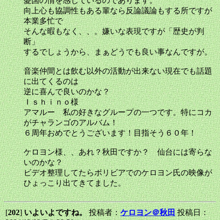
憂国の情を感じているのであります。
向上心も協調性もある輩なら反論議論もする所ですが
本業多忙で
そんな暇もなく、、。嫌いな表現ですが「歴史が判
断」
するでしょうから、まぁどうでも良い事なんですが。
音楽仲間とは飲む以外の活動が出来ない現在でも話題
に出てくるのは
逆に喜んで良いのかな？
Ｉｓｈｉｎｏ様
アマルー 私の好きなグループの一つです。特にコカ
がチャランゴのアルバム！
６周年おめでとうございます！目指そう６０年！
ケロヨン様、、あれ？秋田ですか？ 仙台には寄らな
いのかな？
ビデオ整理してたらボリビアでのケロヨン氏の映像が
ひょっこり出てきてました。
[
202
]
いよいよですね。
投稿者：
ケロヨン＠秋田
投稿日：