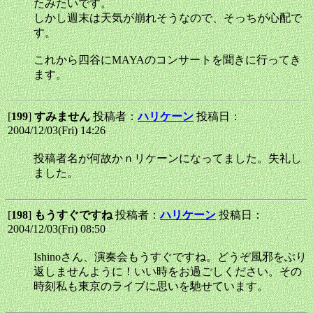
たみたいです。
しかし週末は天気が崩れそうなので、そっちが心配で
す。
これから四谷にMAYAのコンサートを聞きに行ってき
ます。
[
199
]
すみません
投稿者：
ハリケーン
投稿日：
2004/12/03(Fri) 14:26
投稿者名が何故かｎリケーンになってました。失礼し
ました。
[
198
]
もうすぐですね
投稿者：
ハリケーン
投稿日：
2004/12/03(Fri) 08:50
Ishinoさん、演奏会もうすぐですね。どうぞ風邪をぶり
返しませんように！いい時をお過ごしください。その
時刻私も東京のライブに思いを馳せています。