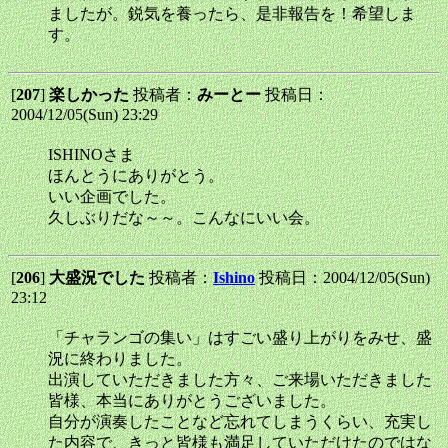
ましたが。鋭気を養ったら、是非報告を！希望しま
す。
[
207
]
楽しかった
投稿者：
みーとー
投稿日：
2004/12/05(Sun) 23:29
ISHINOさま
ほんとうにありがとう。
いい企画でした。
久しぶりだな～～。こんなにいい会。
[
206
]
大盛況でした
投稿者：
Ishino
投稿日：2004/12/05(Sun)
23:12
「チャランゴの集い」はすごい盛り上がりをみせ、盛
況に終わりました。
出演していただきました方々、ご来場いただきました
皆様、本当にありがとうございました。
自分が演奏したことなど忘れてしまうくらい、充実し
た内容で、きっと皆様も満足していただけたのではな