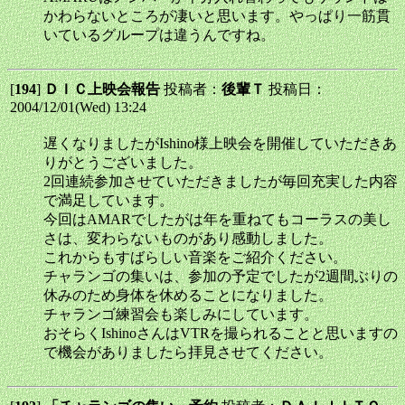
かわらないところが凄いと思います。やっぱり一筋貫
いているグループは違うんですね。
[
194
]
ＤＩＣ上映会報告
投稿者：
後輩Ｔ
投稿日：
2004/12/01(Wed) 13:24
遅くなりましたがIshino様上映会を開催していただきあ
りがとうございました。
2回連続参加させていただきましたが毎回充実した内容
で満足しています。
今回はAMARでしたがは年を重ねてもコーラスの美し
さは、変わらないものがあり感動しました。
これからもすばらしい音楽をご紹介ください。
チャランゴの集いは、参加の予定でしたが2週間ぶりの
休みのため身体を休めることになりました。
チャランゴ練習会も楽しみにしています。
おそらくIshinoさんはVTRを撮られることと思いますの
で機会がありましたら拝見させてください。