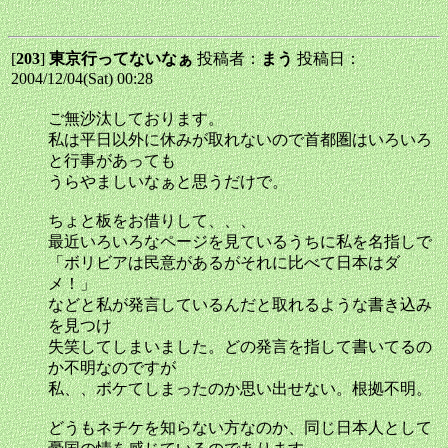
[
203
]
東京行ってないなぁ
投稿者：
まう
投稿日：
2004/12/04(Sat) 00:28
ご無沙汰しております。
私は平日以外に休みが取れないので首都圏はいろいろ
と行事があっても
うらやましいなぁと思うだけで。
ちょと板をお借りして、、、
最近いろいろなページを見ているうちに私を名指しで
「ボリビアは民意があるがそれに比べて日本はダ
メ！」
などと私が発言しているんだと取れるような書き込み
を見つけ
失笑してしまいました。どの発言を指して書いてるの
か不明なのですが
私、、ボケてしまったのか思い出せない。根拠不明。
どうもネチケを知らない方なのか、同じ日本人として