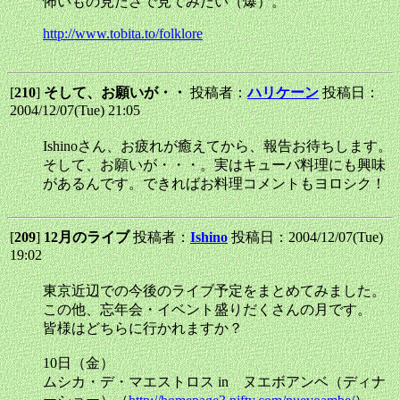
怖いもの見たさで見てみたい（爆）。
http://www.tobita.to/folklore
[
210
]
そして、お願いが・・
投稿者：
ハリケーン
投稿日：
2004/12/07(Tue) 21:05
Ishinoさん、お疲れが癒えてから、報告お待ちします。
そして、お願いが・・・。実はキューバ料理にも興味
があるんです。できればお料理コメントもヨロシク！
[
209
]
12月のライブ
投稿者：
Ishino
投稿日：2004/12/07(Tue)
19:02
東京近辺での今後のライブ予定をまとめてみました。
この他、忘年会・イベント盛りだくさんの月です。
皆様はどちらに行かれますか？
10日（金）
ムシカ・デ・マエストロス in ヌエボアンベ（ディナ