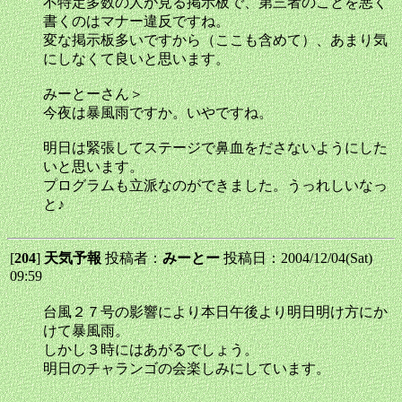
不特定多数の人が見る掲示板で、第三者のことを悪く
書くのはマナー違反ですね。
変な掲示板多いですから（ここも含めて）、あまり気
にしなくて良いと思います。
みーとーさん＞
今夜は暴風雨ですか。いやですね。
明日は緊張してステージで鼻血をださないようにした
いと思います。
プログラムも立派なのができました。うっれしいなっ
と♪
[
204
]
天気予報
投稿者：
みーとー
投稿日：2004/12/04(Sat)
09:59
台風２７号の影響により本日午後より明日明け方にか
けて暴風雨。
しかし３時にはあがるでしょう。
明日のチャランゴの会楽しみにしています。