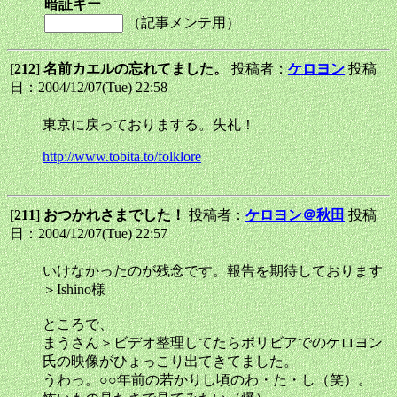
暗証キー
（記事メンテ用）
[
212
]
名前カエルの忘れてました。
投稿者：
ケロヨン
投稿
日：2004/12/07(Tue) 22:58
東京に戻っておりまする。失礼！
http://www.tobita.to/folklore
[
211
]
おつかれさまでした！
投稿者：
ケロヨン＠秋田
投稿
日：2004/12/07(Tue) 22:57
いけなかったのが残念です。報告を期待しております
＞Ishino様
ところで、
まうさん＞ビデオ整理してたらボリビアでのケロヨン
氏の映像がひょっこり出てきてました。
うわっ。○○年前の若かりし頃のわ・た・し（笑）。