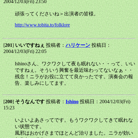
2004/12/03(Fri) 23:50
頑張ってくださいね＞出演者の皆様。
http://www.tobita.to/folklore
[
201
]
いいですねぇ
投稿者：
ハリケーン
投稿日：
2004/12/03(Fri) 22:05
Ishinoさん、ワクワクして夜も眠れない・・って、いい
ですねぇ。そういう興奮を最近味わってないなぁ・・
残念！ニラがお役に立てて良かったです。演奏会の報
告、楽しみにしてます。
[
200
]
そうなんです
投稿者：
Ishino
投稿日：2004/12/03(Fri)
15:23
いよいよあさってです。もうワクワクしてきて眠れな
い状態です。
風邪はおかげさまでほとんど治りました。ニラが効い