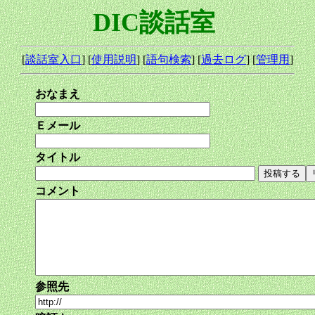
DIC談話室
[
談話室入口
] [
使用説明
] [
語句検索
] [
過去ログ
] [
管理用
]
おなまえ
Ｅメール
タイトル
コメント
参照先