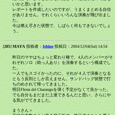
いかと思います。
レポートを作成したいのですが、うまくまとめる自信
がありません。それくらいいろんな演奏が飛び出まし
た。
今は燃え尽きた状態で、しばらく何もできないでしょ
う。
[
205
]
MAYA
投稿者：
Ishino
投稿日：2004/12/04(Sat) 14:54
昨日のマヤはちょっと変わり種で、4人のメンバーがそ
れぞれソロ（助っ人あり）を演奏するという構成でし
た。
一人でもスゴイかったのに、それが４人で演奏となる
ともう反則としか言えません。サンドバッグ状態で打
ちのめされて帰ってきました。
明日FIesta del Charangoを弾く予定がなくて良かった。
でも自分もまだまだ上達できるんだと思い、さらにや
る気がでてきました。
まうさん＞