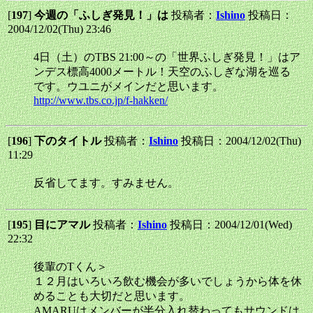
[
197
]
今週の「ふしぎ発見！」は
投稿者：
Ishino
投稿日：
2004/12/02(Thu) 23:46
4日（土）のTBS 21:00～の「世界ふしぎ発見！」はア
ンデス標高4000メートル！天空のふしぎな湖を巡る
です。ウユニがメインだと思います。
http://www.tbs.co.jp/f-hakken/
[
196
]
下のタイトル
投稿者：
Ishino
投稿日：2004/12/02(Thu)
11:29
反省してます。すみません。
[
195
]
目にアマル
投稿者：
Ishino
投稿日：2004/12/01(Wed)
22:32
後輩のTくん＞
１２月はいろいろ飲む機会が多いでしょうから体を休
めることも大切だと思います。
AMARUはメンバーが半分入れ替わってもサウンドは