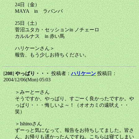
24日（金）
MAYA in ラバンバ
25日（土）
菅沼ユタカ・セッションin ノチェーロ
カルルナス in 赤い馬
ハリケーンさん＞
報告、もう少しお待ちください。
[
208
]
やっぱり・・・
投稿者：
ハリケーン
投稿日：
2004/12/06(Mon) 05:03
＞みーとーさん
そうですか、やっぱり、すごーく良かったですか。や
っぱり・・・悔しいよ～！（オオカミの遠吠え・・
笑）
＞Ishinoさん
ずーっと気になって、報告をお待ちしてました。皆さ
ん、お帰りも遅かったんですね。こちらは寝てしまい