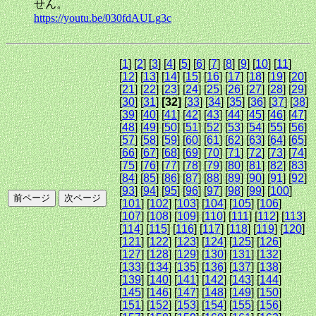
せん。
https://youtu.be/030fdAULg3c
[
1
] [
2
] [
3
] [
4
] [
5
] [
6
] [
7
] [
8
] [
9
] [
10
] [
11
]
[
12
] [
13
] [
14
] [
15
] [
16
] [
17
] [
18
] [
19
] [
20
]
[
21
] [
22
] [
23
] [
24
] [
25
] [
26
] [
27
] [
28
] [
29
]
[
30
] [
31
]
[32]
[
33
] [
34
] [
35
] [
36
] [
37
] [
38
]
[
39
] [
40
] [
41
] [
42
] [
43
] [
44
] [
45
] [
46
] [
47
]
[
48
] [
49
] [
50
] [
51
] [
52
] [
53
] [
54
] [
55
] [
56
]
[
57
] [
58
] [
59
] [
60
] [
61
] [
62
] [
63
] [
64
] [
65
]
[
66
] [
67
] [
68
] [
69
] [
70
] [
71
] [
72
] [
73
] [
74
]
[
75
] [
76
] [
77
] [
78
] [
79
] [
80
] [
81
] [
82
] [
83
]
[
84
] [
85
] [
86
] [
87
] [
88
] [
89
] [
90
] [
91
] [
92
]
[
93
] [
94
] [
95
] [
96
] [
97
] [
98
] [
99
] [
100
]
[
101
] [
102
] [
103
] [
104
] [
105
] [
106
]
[
107
] [
108
] [
109
] [
110
] [
111
] [
112
] [
113
]
[
114
] [
115
] [
116
] [
117
] [
118
] [
119
] [
120
]
[
121
] [
122
] [
123
] [
124
] [
125
] [
126
]
[
127
] [
128
] [
129
] [
130
] [
131
] [
132
]
[
133
] [
134
] [
135
] [
136
] [
137
] [
138
]
[
139
] [
140
] [
141
] [
142
] [
143
] [
144
]
[
145
] [
146
] [
147
] [
148
] [
149
] [
150
]
[
151
] [
152
] [
153
] [
154
] [
155
] [
156
]