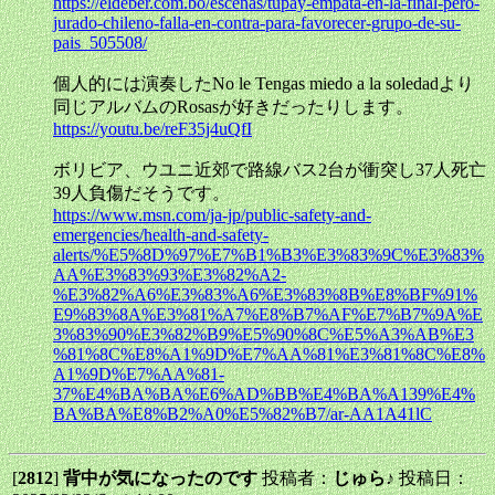
https://eldeber.com.bo/escenas/tupay-empata-en-la-final-pero-
jurado-chileno-falla-en-contra-para-favorecer-grupo-de-su-
pais_505508/
個人的には演奏したNo le Tengas miedo a la soledadより
同じアルバムのRosasが好きだったりします。
https://youtu.be/reF35j4uQfI
ボリビア、ウユニ近郊で路線バス2台が衝突し37人死亡
39人負傷だそうです。
https://www.msn.com/ja-jp/public-safety-and-
emergencies/health-and-safety-
alerts/%E5%8D%97%E7%B1%B3%E3%83%9C%E3%83%
AA%E3%83%93%E3%82%A2-
%E3%82%A6%E3%83%A6%E3%83%8B%E8%BF%91%
E9%83%8A%E3%81%A7%E8%B7%AF%E7%B7%9A%E
3%83%90%E3%82%B9%E5%90%8C%E5%A3%AB%E3
%81%8C%E8%A1%9D%E7%AA%81%E3%81%8C%E8%
A1%9D%E7%AA%81-
37%E4%BA%BA%E6%AD%BB%E4%BA%A139%E4%
BA%BA%E8%B2%A0%E5%82%B7/ar-AA1A41lC
[
2812
]
背中が気になったのです
投稿者：
じゅら♪
投稿日：