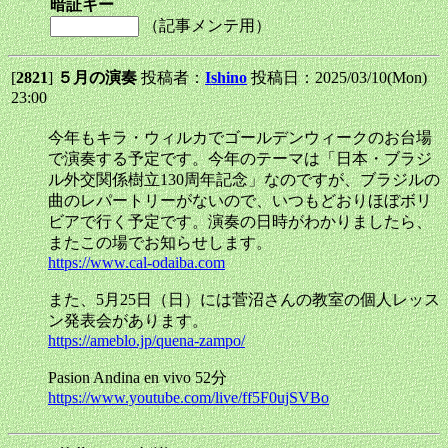
暗証キー
（記事メンテ用）
[
2821
]
５月の演奏
投稿者：
Ishino
投稿日：2025/03/10(Mon)
23:00
今年もキラ・ウィルカでゴールデンウィークのお台場
で演奏する予定です。今年のテーマは「日本・ブラジ
ル外交関係樹立130周年記念」なのですが、ブラジルの
曲のレパートリーがないので、いつもどおりほぼボリ
ビアで行く予定です。演奏の日時がわかりましたら、
またこの場でお知らせします。
https://www.cal-odaiba.com
また、5月25日（日）には菅沼さんの教室の個人レッス
ン発表会があります。
https://ameblo.jp/quena-zampo/
Pasion Andina en vivo 52分
https://www.youtube.com/live/ff5F0ujSVBo