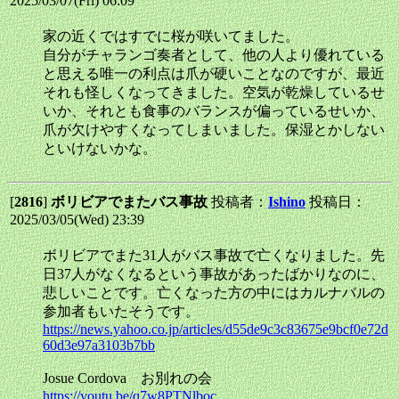
2025/03/07(Fri) 06:09
家の近くではすでに桜が咲いてました。
自分がチャランゴ奏者として、他の人より優れている
と思える唯一の利点は爪が硬いことなのですが、最近
それも怪しくなってきました。空気が乾燥しているせ
いか、それとも食事のバランスが偏っているせいか、
爪が欠けやすくなってしまいました。保湿とかしない
といけないかな。
[
2816
]
ボリビアでまたバス事故
投稿者：
Ishino
投稿日：
2025/03/05(Wed) 23:39
ボリビアでまた31人がバス事故で亡くなりました。先
日37人がなくなるという事故があったばかりなのに、
悲しいことです。亡くなった方の中にはカルナバルの
参加者もいたそうです。
https://news.yahoo.co.jp/articles/d55de9c3c83675e9bcf0e72d
60d3e97a3103b7bb
Josue Cordova お別れの会
https://youtu.be/q7w8PTNlboc