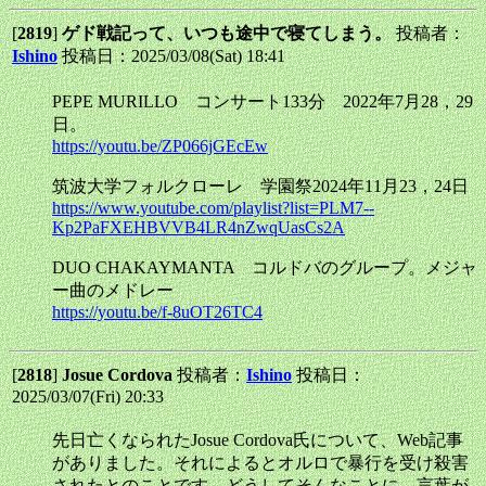
[
2819
]
ゲド戦記って、いつも途中で寝てしまう。
投稿者：
Ishino
投稿日：2025/03/08(Sat) 18:41
PEPE MURILLO コンサート133分 2022年7月28，29
日。
https://youtu.be/ZP066jGEcEw
筑波大学フォルクローレ 学園祭2024年11月23，24日
https://www.youtube.com/playlist?list=PLM7--
Kp2PaFXEHBVVB4LR4nZwqUasCs2A
DUO CHAKAYMANTA コルドバのグループ。メジャ
ー曲のメドレー
https://youtu.be/f-8uOT26TC4
[
2818
]
Josue Cordova
投稿者：
Ishino
投稿日：
2025/03/07(Fri) 20:33
先日亡くなられたJosue Cordova氏について、Web記事
がありました。それによるとオルロで暴行を受け殺害
されたとのことです。どうしてそんなことに、言葉が