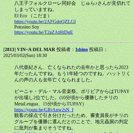
八王子フォルクローレ同好会 じゅら♪さんが見切れて
しまっていますね。
El Eco （こだま）
https://youtu.be/2AFGdoQZLGI
Potosino Soy
https://youtu.be/T2aZAtHtDgE
[
2813
]
VIN~A DEL MAR
投稿者：
Ishino
投稿日：
2025/03/02(Sun) 18:30
八代亜紀さん、亡くなられたの去年かと思ったら2023
年だったんですね。もう1年経つのですね。ハットリく
んの声の人も去年亡くなられました。
ビーニャ・デル・マル音楽祭。ボリビアからはTUPAY
が出場し2位でした。(10分頃から優勝したチリの
MetaLengua、15分頃からTUPAY)
https://youtu.be/GRjAnw2sN_I
観客の採点で引き分けだったため、審査員長がチリの
グループを優勝に選んだとのことで、地元贔屓の判定
に批判が集まりそうですね。