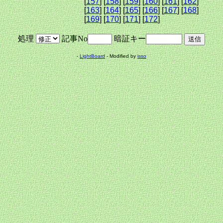
[
157
] [
158
] [
159
] [
160
] [
161
] [
162
]
[
163
] [
164
] [
165
] [
166
] [
167
] [
168
]
[
169
] [
170
] [
171
] [
172
]
処理
記事No
暗証キー
-
LightBoard
- Modified by
isso