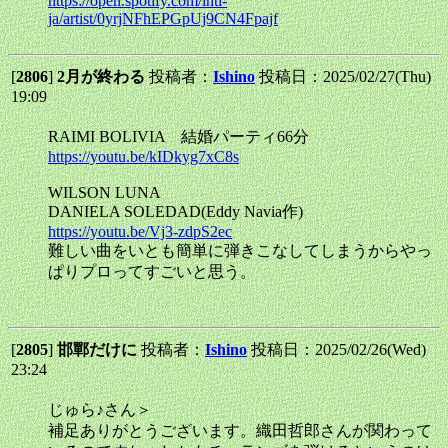
https://open.spotify.com/intl-
ja/artist/0yrjNFhEPGpUj9CN4Fpajf
[
2806
]
2月が終わる
投稿者：
Ishino
投稿日：2025/02/27(Thu)
19:09
RAIMI BOLIVIA 結婚パーティ66分
https://youtu.be/kIDkyg7xC8s
WILSON LUNA
DANIELA SOLEDAD(Eddy Navia作)
https://youtu.be/Vj3-zdpS2ec
難しい曲をいとも簡単に弾きこなしてしまうからやっ
ぱりプロってすごいと思う。
[
2805
]
邯鄲だけに
投稿者：
Ishino
投稿日：2025/02/26(Wed)
23:24
じゅら♪さん＞
補足ありがとうございます。織田哲郎さんが関わって