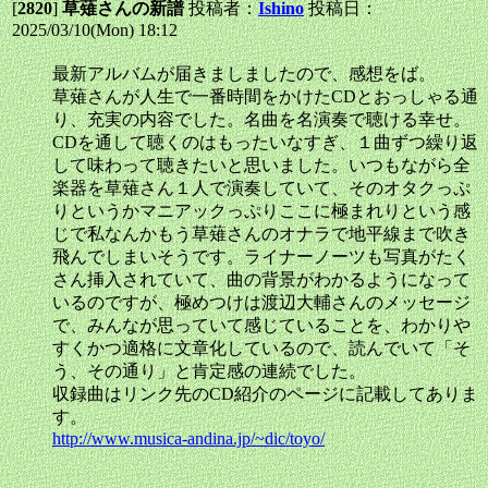
[
2820
]
草薙さんの新譜
投稿者：
Ishino
投稿日：
2025/03/10(Mon) 18:12
最新アルバムが届きましましたので、感想をば。
草薙さんが人生で一番時間をかけたCDとおっしゃる通
り、充実の内容でした。名曲を名演奏で聴ける幸せ。
CDを通して聴くのはもったいなすぎ、１曲ずつ繰り返
して味わって聴きたいと思いました。いつもながら全
楽器を草薙さん１人で演奏していて、そのオタクっぷ
りというかマニアックっぷりここに極まれりという感
じで私なんかもう草薙さんのオナラで地平線まで吹き
飛んでしまいそうです。ライナーノーツも写真がたく
さん挿入されていて、曲の背景がわかるようになって
いるのですが、極めつけは渡辺大輔さんのメッセージ
で、みんなが思っていて感じていることを、わかりや
すくかつ適格に文章化しているので、読んでいて「そ
う、その通り」と肯定感の連続でした。
収録曲はリンク先のCD紹介のページに記載してありま
す。
http://www.musica-andina.jp/~dic/toyo/