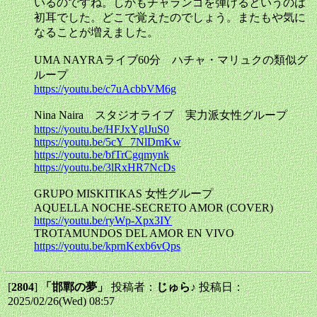
いるのですね。しかもチャランゴを弾けるというのは
初耳でした。どこで覚えたのでしょう。またもや気に
なることが増えました。
UMA NAYRAライブ60分 ハチャ・マリュクの類似グ
ループ
https://youtu.be/c7uAcbbVM6g
Nina Naira スタジオライブ 実力派女性グループ
https://youtu.be/HFJxYglJuS0
https://youtu.be/5cY_7NlDmKw
https://youtu.be/bfTrCgqmynk
https://youtu.be/3lRxHR7NcDs
GRUPO MISKITIKAS 女性グループ
AQUELLA NOCHE-SECRETO AMOR (COVER)
https://youtu.be/ryWp-Xpx3IY
TROTAMUNDOS DEL AMOR EN VIVO
https://youtu.be/kprnKexb6vQps
[
2804
]
「邯鄲の夢」
投稿者：
じゅら♪
投稿日：
2025/02/26(Wed) 08:57