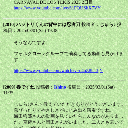
CARNAVAL DE LOS TEKIS 2025 2日目
https://www.youtube.com/live/S1FQUShX7VY
[
2810
]
ハットリくんの背中には忍者刀
投稿者：
じゅら♪
投
稿日：2025/03/01(Sat) 19:38
そうなんですよ
フォルクローレグループで演奏してる動画も見かけま
す
https://www.youtube.com/watch?v=p4oZ8l-_3jY
[
2809
]
春ですね
投稿者：
Ishino
投稿日：2025/03/01(Sat)
11:35
じゅら♪さん＞教えていただきありがとうございます。
息ぴったりでやさしさがにじみ出る演奏ですね。
織田哲郎さんの動画を見ていたらこんなのがありまし
た。草薙さんと岡田さんがいました。二人とも若いで