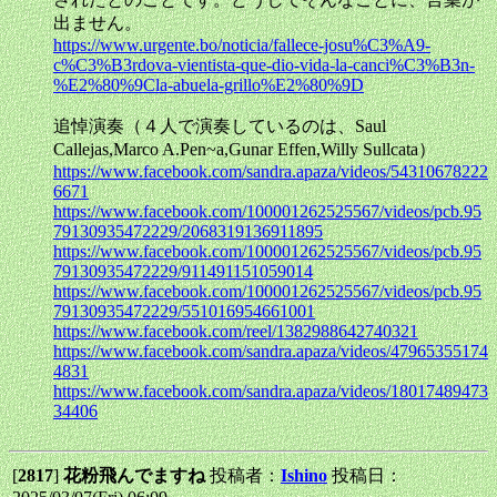
出ません。
https://www.urgente.bo/noticia/fallece-josu%C3%A9-
c%C3%B3rdova-vientista-que-dio-vida-la-canci%C3%B3n-
%E2%80%9Cla-abuela-grillo%E2%80%9D
追悼演奏（４人で演奏しているのは、Saul
Callejas,Marco A.Pen~a,Gunar Effen,Willy Sullcata）
https://www.facebook.com/sandra.apaza/videos/54310678222
6671
https://www.facebook.com/100001262525567/videos/pcb.95
79130935472229/2068319136911895
https://www.facebook.com/100001262525567/videos/pcb.95
79130935472229/911491151059014
https://www.facebook.com/100001262525567/videos/pcb.95
79130935472229/551016954661001
https://www.facebook.com/reel/1382988642740321
https://www.facebook.com/sandra.apaza/videos/47965355174
4831
https://www.facebook.com/sandra.apaza/videos/18017489473
34406
[
2817
]
花粉飛んでますね
投稿者：
Ishino
投稿日：