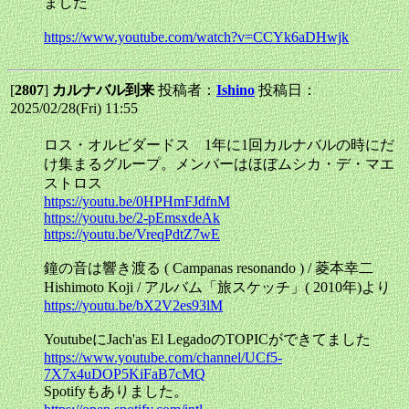
ました
https://www.youtube.com/watch?v=CCYk6aDHwjk
[
2807
]
カルナバル到来
投稿者：
Ishino
投稿日：
2025/02/28(Fri) 11:55
ロス・オルビダードス 1年に1回カルナバルの時にだ
け集まるグループ。メンバーはほぼムシカ・デ・マエ
ストロス
https://youtu.be/0HPHmFJdfnM
https://youtu.be/2-pEmsxdeAk
https://youtu.be/VreqPdtZ7wE
鐘の音は響き渡る ( Campanas resonando ) / 菱本幸二
Hishimoto Koji / アルバム「旅スケッチ」( 2010年)より
https://youtu.be/bX2V2es93lM
YoutubeにJach'as El LegadoのTOPICができてました
https://www.youtube.com/channel/UCf5-
7X7x4uDOP5KiFaB7cMQ
Spotifyもありました。