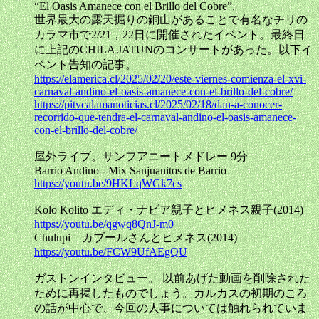
“El Oasis Amanece con el Brillo del Cobre”,
世界最大の露天掘りの銅山があることで有名なチリの
カラマ市で2/21，22日に開催されたイベント。最終日
に上記のCHILA JATUNのコンサートがあった。以下イ
ベント告知の記事。
https://elamerica.cl/2025/02/20/este-viernes-comienza-el-xvi-
carnaval-andino-el-oasis-amanece-con-el-brillo-del-cobre/
https://pitvcalamanoticias.cl/2025/02/18/dan-a-conocer-
recorrido-que-tendra-el-carnaval-andino-el-oasis-amanece-
con-el-brillo-del-cobre/
屋外ライブ。サンフアニートメドレー 9分
Barrio Andino - Mix Sanjuanitos de Barrio
https://youtu.be/9HKLqWGk7cs
Kolo Kolito エディ・ナビア親子とヒメネス親子(2014)
https://youtu.be/qgwq8QnJ-m0
Chulupi カブールさんとヒメネス(2014)
https://youtu.be/FCW9UfAEgQU
ガストンインタビュー。 以前あげた動画を削除された
ために再掲したものでしょう。カルカスの初期のころ
の話が中心で、今回の人事については触れられていま