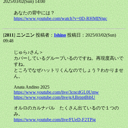
2025/03/02(Sun) 14:00
あなたの背中には？
https://www.youtube.com/watch?v=0D-RHMINtgc
[
2811
]
ニンニン
投稿者：
Ishino
投稿日：2025/03/02(Sun)
09:48
じゅら♪さん＞
カバーしているグループいるのですね。再現度高いで
すね。
ところでなぜハットリくんなのでしょう？わかりませ
ん。
Anata Andino 2025
https://www.youtube.com/live/3cncdGL0Umw
https://www.youtube.com/live/gABrpptBibU
オルロのカルナバル たくさん出ているので１つの
み。
https://www.youtube.com/live/FUeD-F2TPig