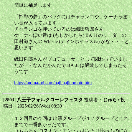
簡単に補足します
「邯鄲の夢」のバックにはチャランゴや、ケーナっぽ
い音が入っています
チャランゴを弾いているのは織田哲郎さん
ケーナっぽい音は (もしかしたら) BA-JI のリーダーの
田村滋さんの Whistle (ティンホイッスル) かな・・・と
思います
織田哲郎さんがプロデューサーとして関わっていまし
たが・・なんだかんだで BA-JI は解散してしまったそ
うです
https://moma-bd.com/baji.bajinomoto.htm
[
2803
]
八王子フォルクローレフェスタ
投稿者：
じゅら♪
投
稿日：2025/02/26(Wed) 08:30
１２回目の今回は 出演グループが１７グループとこれ
までで一番多かったです。
（もちろん コスキン・エン・ハポンとは比べものにな