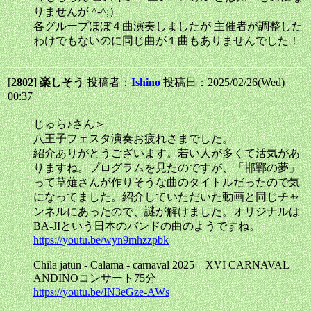
りませんが ^-^;）
各グループほぼ４曲演奏しましたが 主催者が調整した
わけでもないのに同じ曲が１曲もありませんでした！
[
2802
]
楽しそう
投稿者：
Ishino
投稿日：2025/02/26(Wed)
00:37
じゅら♪さん＞
八王子フェスタ演奏お疲れさまでした。
紹介ありがとうございます。若い人が多くて活気があ
りますね。プログラムを見たのですが、「邯鄲の夢」
って草薙さんが作りそうな曲のタイトルだったので気
になってました。紹介していただいた動画と同じチャ
ンネルにあったので、謎が解けました。オリジナルは
BA-JIという日本のバンドの曲のようですね。
https://youtu.be/wyn9mhzzpbk
Chila jatun - Calama - carnaval 2025 XVI CARNAVAL
ANDINOコンサート75分
https://youtu.be/IN3eGze-AWs