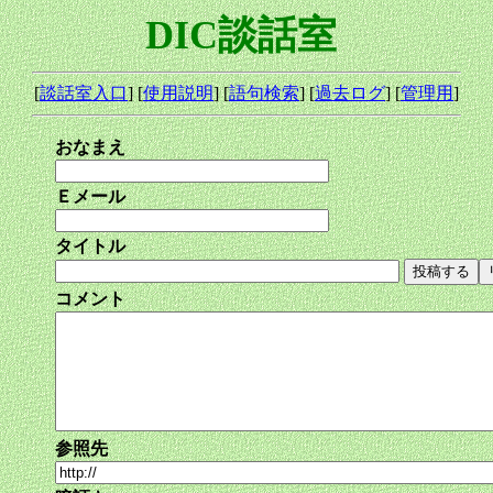
DIC談話室
[
談話室入口
] [
使用説明
] [
語句検索
] [
過去ログ
] [
管理用
]
おなまえ
Ｅメール
タイトル
コメント
参照先