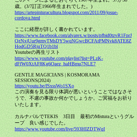
歳。(3/7訂正1966年生まれでした。)
https://artepinturacultura.blogspot.com/2011/09/josue-
cordova.html
ここに経歴が詳しく書かれています。
https://www.facebook.com/alvarex.w/posts/pfbid0tzvR1FprJ
QzNxjUur9gmvTMsDY5wqNGwcBCFAtPMNvk8ATE8Z
HodGD5RjuTQ1b1bl
Youtubeの再生リスト
https://www.youtube.com/playlist?list=PLzK-
dFfW0XtAF8Kg6Oaez_haHBmu7NLE7
GENTLE MAGICIANS | KOSMORAMA
SESSIONS(2024)
https://youtu.be/fSxssWo1SXo
この演奏を見る限り体調が悪いということではなさそ
うで、不慮の事故か何かでしょうか。ご冥福をお祈り
いたします。
カルナバルでTEKIS 3日目 最初のMisturaというグル
ープ 良い感じでした。
https://www.youtube.com/live/593HIZDTWqI