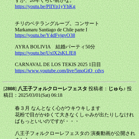
すが、20年くらい前かな。
https://youtu.be/PIIYp1yYbKg
チリのベテラングループ。コンサート
Markamaru Santiago de Chile parte I
https://youtu.be/Y4dFvjgvO38
AYRA BOLIVIA 結婚パーティ50分
https://youtu.be/UxlX2sKLJE8
CARNAVAL DE LOS TEKIS 2025 1日目
https://www.youtube.com/live/5moGtO_cdvs
[
2808
]
八王子フォルクローレフェスタ
投稿者：
じゅら♪
投
稿日：2025/03/01(Sat) 06:18
春３月 なんとなく心がウキウキします
花粉で目がかゆくて大きなくしゃみが出たりしなけれ
ばもっといいのですが・・・
八王子フォルクローレフェスタの 演奏動画が公開され