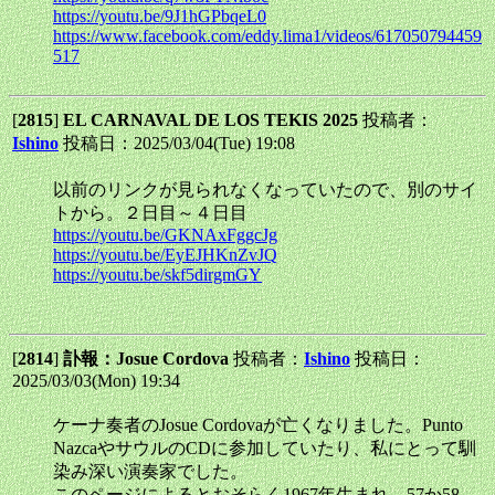
https://youtu.be/9J1hGPbqeL0
https://www.facebook.com/eddy.lima1/videos/617050794459
517
[
2815
]
EL CARNAVAL DE LOS TEKIS 2025
投稿者：
Ishino
投稿日：2025/03/04(Tue) 19:08
以前のリンクが見られなくなっていたので、別のサイ
トから。２日目～４日目
https://youtu.be/GKNAxFggcJg
https://youtu.be/EyEJHKnZvJQ
https://youtu.be/skf5dirgmGY
[
2814
]
訃報：Josue Cordova
投稿者：
Ishino
投稿日：
2025/03/03(Mon) 19:34
ケーナ奏者のJosue Cordovaが亡くなりました。Punto
NazcaやサウルのCDに参加していたり、私にとって馴
染み深い演奏家でした。
このページによるとおそらく1967年生まれ。57か58