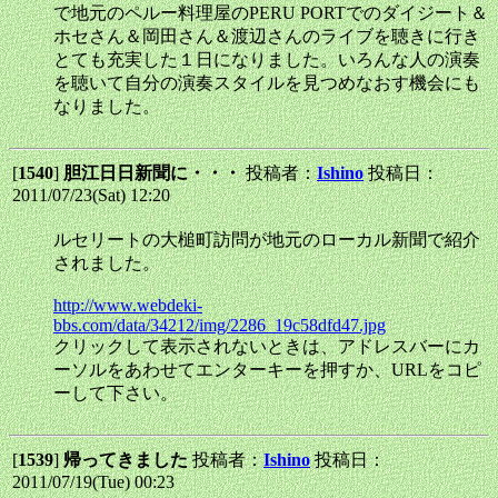
で地元のペルー料理屋のPERU PORTでのダイジート＆
ホセさん＆岡田さん＆渡辺さんのライブを聴きに行き
とても充実した１日になりました。いろんな人の演奏
を聴いて自分の演奏スタイルを見つめなおす機会にも
なりました。
[
1540
]
胆江日日新聞に・・・
投稿者：
Ishino
投稿日：
2011/07/23(Sat) 12:20
ルセリートの大槌町訪問が地元のローカル新聞で紹介
されました。
http://www.webdeki-
bbs.com/data/34212/img/2286_19c58dfd47.jpg
クリックして表示されないときは、アドレスバーにカ
ーソルをあわせてエンターキーを押すか、URLをコピ
ーして下さい。
[
1539
]
帰ってきました
投稿者：
Ishino
投稿日：
2011/07/19(Tue) 00:23