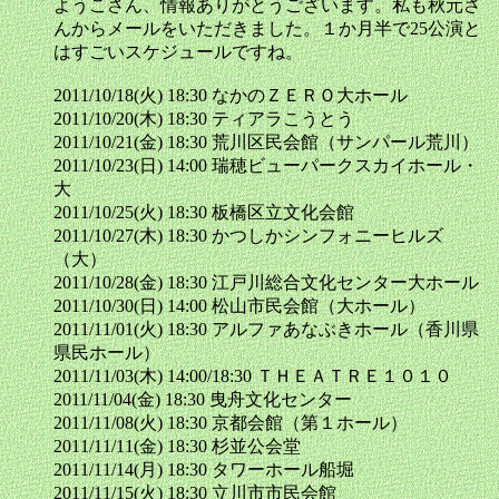
ようこさん、情報ありがとうございます。私も秋元さ
んからメールをいただきました。１か月半で25公演と
はすごいスケジュールですね。
2011/10/18(火) 18:30 なかのＺＥＲＯ大ホール
2011/10/20(木) 18:30 ティアラこうとう
2011/10/21(金) 18:30 荒川区民会館（サンパール荒川）
2011/10/23(日) 14:00 瑞穂ビューパークスカイホール・
大
2011/10/25(火) 18:30 板橋区立文化会館
2011/10/27(木) 18:30 かつしかシンフォニーヒルズ
（大）
2011/10/28(金) 18:30 江戸川総合文化センター大ホール
2011/10/30(日) 14:00 松山市民会館（大ホール）
2011/11/01(火) 18:30 アルファあなぶきホール（香川県
県民ホール）
2011/11/03(木) 14:00/18:30 ＴＨＥＡＴＲＥ１０１０
2011/11/04(金) 18:30 曳舟文化センター
2011/11/08(火) 18:30 京都会館（第１ホール）
2011/11/11(金) 18:30 杉並公会堂
2011/11/14(月) 18:30 タワーホール船堀
2011/11/15(火) 18:30 立川市市民会館