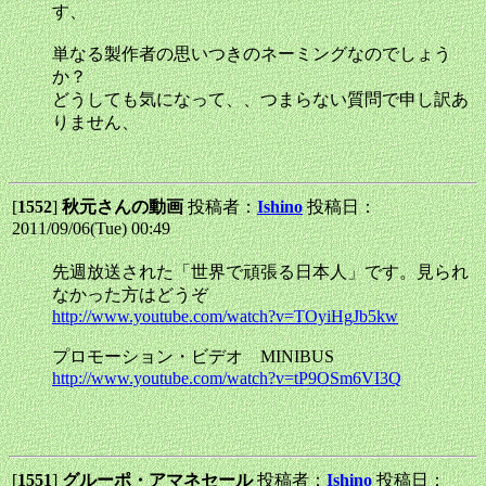
す、
単なる製作者の思いつきのネーミングなのでしょう
か？
どうしても気になって、、つまらない質問で申し訳あ
りません、
[
1552
]
秋元さんの動画
投稿者：
Ishino
投稿日：
2011/09/06(Tue) 00:49
先週放送された「世界で頑張る日本人」です。見られ
なかった方はどうぞ
http://www.youtube.com/watch?v=TOyiHgJb5kw
プロモーション・ビデオ MINIBUS
http://www.youtube.com/watch?v=tP9OSm6VI3Q
[
1551
]
グルーポ・アマネセール
投稿者：
Ishino
投稿日：