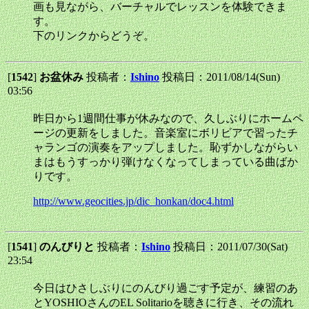
画も見ながら、バーチャルでレッスンを体験できま
す。
下のリンクからどうぞ。
[
1542
]
お盆休み
投稿者：
Ishino
投稿日：2011/08/14(Sun)
03:56
昨日から1週間仕事が休みなので、久しぶりにホームペ
ージの更新をしました。音楽室にボリビアで習ったチ
ャランゴの演奏をアップしました。恥ずかしながらい
まはもうすっかり弾けなくなってしまっている曲ばか
りです。
http://www.geocities.jp/dic_honkan/doc4.html
[
1541
]
のんびりと
投稿者：
Ishino
投稿日：2011/07/30(Sat)
23:54
今日はひさしぶりにのんびり過ごす予定が、練習のあ
とYOSHIOさんのEL Solitarioを聴きに行き、その流れ