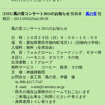
[
1555
]
風の音コンサート2011のお知らせ
投稿者：
風の音
投
稿日：2011/10/02(Sun) 00:56
風の音コンサート2011のお知らせ
日 時：１０月２３日（日）９：００～１５：００
場 所：愛知県豊田市御内町滝沢1-1（旧御内小学校）
入場料：無料（全席自由）
内 容：フォルクローレ、フォークソング、ギター弾
き語り、ハーモニカ、オカリナ、その他
出演者数：１７グループ
無料サービス： コーヒー、銀杏、その他
主 催：神越雑藝団
お問合せ：楽工房「風の音」伊藤 修
℡ 090-4117-7147
Ｅ-mail o-itoh@catvmics.ne.jp
・雨天の場合は屋根付のドームでおこないます
・ご来場はお車をご利用くださいＰ有ります
・身障者用トイレ有ります