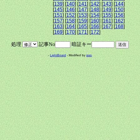
[
139
] [
140
] [
141
] [
142
] [
143
] [
144
]
[
145
] [
146
] [
147
] [
148
] [
149
] [
150
]
[
151
] [
152
] [
153
] [
154
] [
155
] [
156
]
[
157
] [
158
] [
159
] [
160
] [
161
] [
162
]
[
163
] [
164
] [
165
] [
166
] [
167
] [
168
]
[
169
] [
170
] [
171
] [
172
]
処理
記事No
暗証キー
-
LightBoard
- Modified by
isso