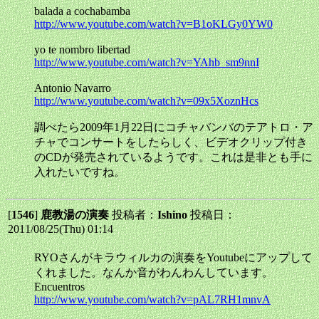
balada a cochabamba
http://www.youtube.com/watch?v=B1oKLGy0YW0
yo te nombro libertad
http://www.youtube.com/watch?v=YAhb_sm9nnI
Antonio Navarro
http://www.youtube.com/watch?v=09x5XoznHcs
調べたら2009年1月22日にコチャバンバのテアトロ・ア
チャでコンサートをしたらしく、ビデオクリップ付き
のCDが発売されているようです。これは是非とも手に
入れたいですね。
[
1546
]
鹿教湯の演奏
投稿者：
Ishino
投稿日：
2011/08/25(Thu) 01:14
RYOさんがキラウィルカの演奏をYoutubeにアップして
くれました。なんか音がわんわんしています。
Encuentros
http://www.youtube.com/watch?v=pAL7RH1mnvA