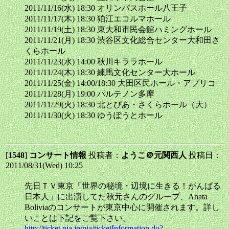
2011/11/16(水) 18:30 オリンパスホール八王子
2011/11/17(木) 18:30 狛江エコルマホール
2011/11/19(土) 18:30 東大和市民会館ハミングホール
2011/11/21(月) 18:30 渋谷区文化総合センター大和田さ
くらホール
2011/11/23(水) 14:00 秋川キララホール
2011/11/24(木) 18:30 練馬文化センター大ホール
2011/11/25(金) 14:00/18:30 大田区民ホール・アプリコ
2011/11/28(月) 19:00 パルテノン多摩
2011/11/29(火) 18:30 北とぴあ・さくらホール（大）
2011/11/30(火) 18:30 ゆうぽうとホール
[
1548
]
コンサート情報
投稿者：
ようこ＠元関西人
投稿日：
2011/08/31(Wed) 10:25
先日ＴＶ東京「世界の秘境・辺境に生きる！がんばる
日本人」に出演してた秋元さんのグループ、Anata
Boliviaのコンサートが東京中心に開催されます。詳し
いことは下記をご覧下さい。
http://ticket.pia.jp/pia/ticketInformation.do?