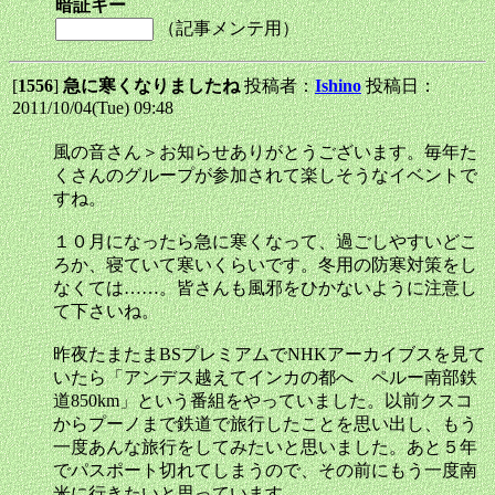
暗証キー
（記事メンテ用）
[
1556
]
急に寒くなりましたね
投稿者：
Ishino
投稿日：
2011/10/04(Tue) 09:48
風の音さん＞お知らせありがとうございます。毎年た
くさんのグループが参加されて楽しそうなイベントで
すね。
１０月になったら急に寒くなって、過ごしやすいどこ
ろか、寝ていて寒いくらいです。冬用の防寒対策をし
なくては……。皆さんも風邪をひかないように注意し
て下さいね。
昨夜たまたまBSプレミアムでNHKアーカイブスを見て
いたら「アンデス越えてインカの都へ ペルー南部鉄
道850km」という番組をやっていました。以前クスコ
からプーノまで鉄道で旅行したことを思い出し、もう
一度あんな旅行をしてみたいと思いました。あと５年
でパスポート切れてしまうので、その前にもう一度南
米に行きたいと思っています。