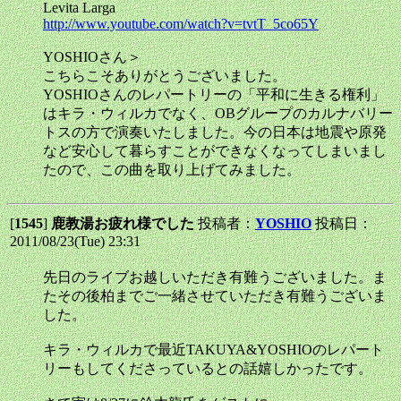
Levita Larga
http://www.youtube.com/watch?v=tvtT_5co65Y
YOSHIOさん＞
こちらこそありがとうございました。
YOSHIOさんのレパートリーの「平和に生きる権利」
はキラ・ウィルカでなく、OBグループのカルナバリー
トスの方で演奏いたしました。今の日本は地震や原発
など安心して暮らすことができなくなってしまいまし
たので、この曲を取り上げてみました。
[
1545
]
鹿教湯お疲れ様でした
投稿者：
YOSHIO
投稿日：
2011/08/23(Tue) 23:31
先日のライブお越しいただき有難うございました。ま
たその後柏までご一緒させていただき有難うございま
した。
キラ・ウィルカで最近TAKUYA&YOSHIOのレパート
リーもしてくださっているとの話嬉しかったです。