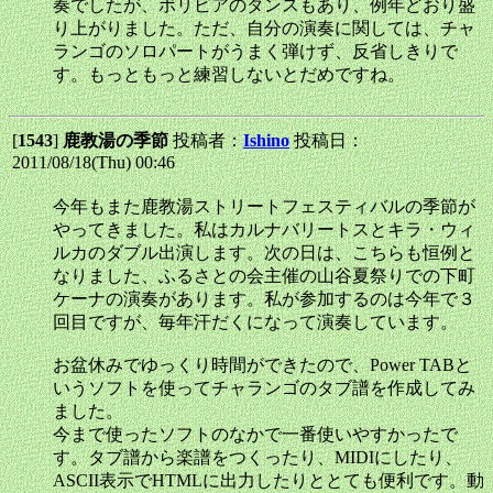
奏でしたが、ボリビアのダンスもあり、例年どおり盛
り上がりました。ただ、自分の演奏に関しては、チャ
ランゴのソロパートがうまく弾けず、反省しきりで
す。もっともっと練習しないとだめですね。
[
1543
]
鹿教湯の季節
投稿者：
Ishino
投稿日：
2011/08/18(Thu) 00:46
今年もまた鹿教湯ストリートフェスティバルの季節が
やってきました。私はカルナバリートスとキラ・ウィ
ルカのダブル出演します。次の日は、こちらも恒例と
なりました、ふるさとの会主催の山谷夏祭りでの下町
ケーナの演奏があります。私が参加するのは今年で３
回目ですが、毎年汗だくになって演奏しています。
お盆休みでゆっくり時間ができたので、Power TABと
いうソフトを使ってチャランゴのタブ譜を作成してみ
ました。
今まで使ったソフトのなかで一番使いやすかったで
す。タブ譜から楽譜をつくったり、MIDIにしたり、
ASCII表示でHTMLに出力したりととても便利です。動