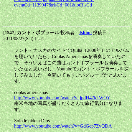
eventCd=1139947&rlsCd=001&lotRlsCd
[
1547
]
カント・ポプラール
投稿者：
Ishino
投稿日：
2011/08/27(Sat) 11:21
プント・ナスカのサイトでQuilla（2008年）のアルバム
を聴いていたら、Coplas Americanasを演奏していたの
で、そういえばこの曲はカントポプラールも演奏して
いたなと思いだし、Youtubeでカント・ポプラールを探
してみました。今聞いてもすごいグループだと思いま
す。
coplas americanas
http://www.youtube.com/watch?v=jpdH47kLWOY
南米各地の写真が盛りだくさんで旅行気分になりま
す。
Solo le pido a Dios
http://www.youtube.com/watch?v=GdGep7ZvQDA