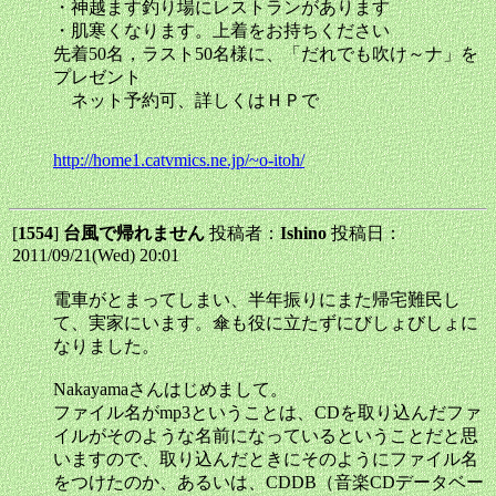
・神越ます釣り場にレストランがあります
・肌寒くなります。上着をお持ちください
先着50名，ラスト50名様に、「だれでも吹け～ナ」を
プレゼント
ネット予約可、詳しくはＨＰで
http://home1.catvmics.ne.jp/~o-itoh/
[
1554
]
台風で帰れません
投稿者：
Ishino
投稿日：
2011/09/21(Wed) 20:01
電車がとまってしまい、半年振りにまた帰宅難民し
て、実家にいます。傘も役に立たずにびしょびしょに
なりました。
Nakayamaさんはじめまして。
ファイル名がmp3ということは、CDを取り込んだファ
イルがそのような名前になっているということだと思
いますので、取り込んだときにそのようにファイル名
をつけたのか、あるいは、CDDB（音楽CDデータベー