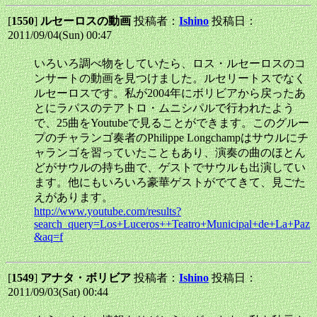
[
1550
]
ルセーロスの動画
投稿者：
Ishino
投稿日：
2011/09/04(Sun) 00:47
いろいろ調べ物をしていたら、ロス・ルセーロスのコ
ンサートの動画を見つけました。ルセリートスでなく
ルセーロスです。私が2004年にボリビアから戻ったあ
とにラパスのテアトロ・ムニシパルで行われたよう
で、25曲をYoutubeで見ることができます。このグルー
プのチャランゴ奏者のPhilippe Longchampはサウルにチ
ャランゴを習っていたこともあり、演奏の曲のほとん
どがサウルの持ち曲で、ゲストでサウルも出演してい
ます。他にもいろいろ豪華ゲストがでてきて、見ごた
えがあります。
http://www.youtube.com/results?
search_query=Los+Luceros++Teatro+Municipal+de+La+Paz
&aq=f
[
1549
]
アナタ・ボリビア
投稿者：
Ishino
投稿日：
2011/09/03(Sat) 00:44