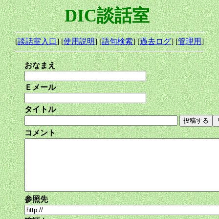
DIC談話室
[
談話室入口
] [
使用説明
] [
語句検索
] [
過去ログ
] [
管理用
]
おなまえ
Ｅメール
タイトル
コメント
参照先