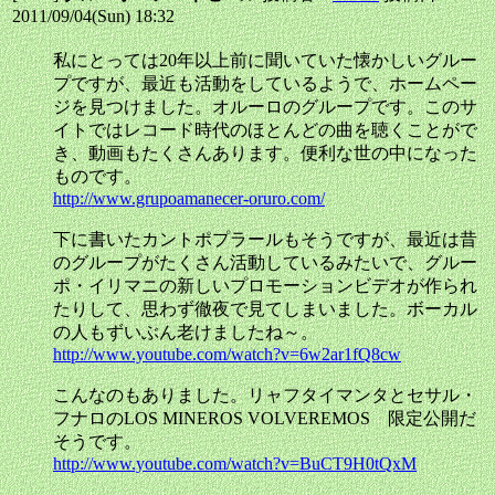
2011/09/04(Sun) 18:32
私にとっては20年以上前に聞いていた懐かしいグルー
プですが、最近も活動をしているようで、ホームペー
ジを見つけました。オルーロのグループです。このサ
イトではレコード時代のほとんどの曲を聴くことがで
き、動画もたくさんあります。便利な世の中になった
ものです。
http://www.grupoamanecer-oruro.com/
下に書いたカントポプラールもそうですが、最近は昔
のグループがたくさん活動しているみたいで、グルー
ポ・イリマニの新しいプロモーションビデオが作られ
たりして、思わず徹夜で見てしまいました。ボーカル
の人もずいぶん老けましたね～。
http://www.youtube.com/watch?v=6w2ar1fQ8cw
こんなのもありました。リャフタイマンタとセサル・
フナロのLOS MINEROS VOLVEREMOS 限定公開だ
そうです。
http://www.youtube.com/watch?v=BuCT9H0tQxM