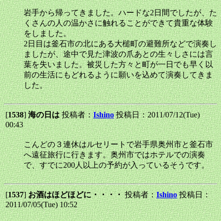
岩手から帰ってきました。ハードな2日間でしたが、た
くさんの人の温かさに触れることができて貴重な体験
をしました。
2日目は釜石市の北にある大槌町の避難所などで演奏し
ましたが、途中で見た津波の爪あとの生々しさには言
葉を失いました。被災した方々と町が一日でも早く以
前の生活にもどれるように願いを込めて演奏してきま
した。
[
1538
]
海の日は
投稿者：
Ishino
投稿日：2011/07/12(Tue)
00:43
こんどの３連休はルセリートで岩手県奥州市と釜石市
へ遠征旅行に行きます。奥州市ではホテルでの演奏
で、すでに200人以上の予約が入っているそうです。
[
1537
]
お酒はほどほどに・・・・
投稿者：
Ishino
投稿日：
2011/07/05(Tue) 10:52