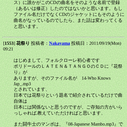
ス）に誰かがこのCDの曲名をそのような名前で登録
（あるいは修正）したのではないかと思います。もし
ファイル名だけでなくCDのジャケットにもそのように
曲名がなっているのでしたら、また話は変わってくる
と思います。
[
1553
]
花祭り
投稿者：
Nakayama
投稿日：2011/09/19(Mon)
09:21
はじめまして、フォルクローレ初心者です
ポリドールのＬＡＴＥＮ＆ＴＡＮＧＯのＣＤに『花祭
り』が
ありますが、そのファイル名が 14-Who Knows
Jap_.mp3
とされています、
日本では花祭りという題名で紹介されているだけで曲
自体は
日本には関係ないと思うのですが、ご存知の方がいら
っしゃれば,教えていただければと思います、
また闘牛士のマンボは、『08-Japanese Mambo.mp3』で