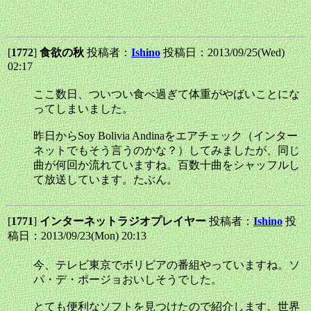
[
1772
]
食欲の秋
投稿者：
Ishino
投稿日：2013/09/25(Wed)
02:17
ここ数日、ついつい食べ過ぎて体重がやばいことにな
ってしまいました。
昨日からSoy Bolivia Andinaをエアチェック（インター
ネットでもそう言うのかな？）してみましたが、同じ
曲が何回か流れていますね。百数十曲をシャッフルし
て放送しています。たぶん。
[
1771
]
インターネットラジオプレイヤー
投稿者：
Ishino
投
稿日：2013/09/23(Mon) 20:13
今、テレビ東京でボリビアの番組やっていますね。ソ
パ・デ・ポージョおいしそうでした。
とても便利なソフトを見つけたので紹介します。世界