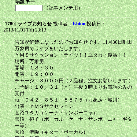
暗証キー
（記事メンテ用）
[
1780
]
ライブお知らせ
投稿者：
Ishino
投稿日：
2013/11/01(Fri) 23:13
告知が解禁になったのでお知らせです。11月30日町田
万象房でライブをいたします。
ＹＭＳサクセション・ライヴ！！ユタカ・復活！！
場所：万象房
開場：１８：３０
開演：１９：００
チャージ：３０００円（２品程、注文お願いします ）
ご予約：１０／３１（木）午後３時よりお電話のみの
受付
℡：０４２－８５１－８８７５（万象房・城川）
出演：ＹＭＳサクセション
菅沼ユタカ（ケーナ・サンポーニャ）
菅沼 摂子（ボーカル・ケーナ・サンポーニャ・ギタ
ー等）
菅沼 聖隆（ギター・ボーカル）