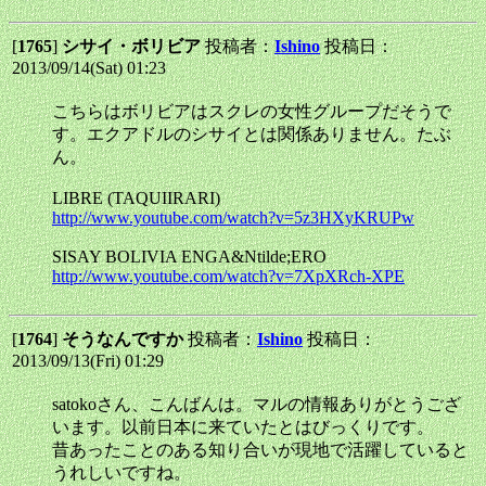
[
1765
]
シサイ・ボリビア
投稿者：
Ishino
投稿日：
2013/09/14(Sat) 01:23
こちらはボリビアはスクレの女性グループだそうで
す。エクアドルのシサイとは関係ありません。たぶ
ん。
LIBRE (TAQUIIRARI)
http://www.youtube.com/watch?v=5z3HXyKRUPw
SISAY BOLIVIA ENGA&Ntilde;ERO
http://www.youtube.com/watch?v=7XpXRch-XPE
[
1764
]
そうなんですか
投稿者：
Ishino
投稿日：
2013/09/13(Fri) 01:29
satokoさん、こんばんは。マルの情報ありがとうござ
います。以前日本に来ていたとはびっくりです。
昔あったことのある知り合いが現地で活躍していると
うれしいですね。