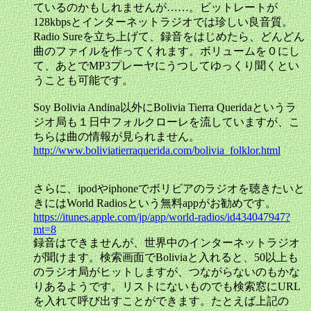
ているのかもしれませんが……。ビットレートが
128kbpsとインターネットラジオでは珍しい良音質。
Radio Sureを立ち上げて、録音をはじめたら、どんどん
曲のファイルを作ってくれます。ボリュームを０にし
て、あとでMP3プレーヤにうつしてゆっくり聞くとい
うことも可能です。
Soy Bolivia Andina以外にBolivia Tierra Queridaというラ
ジオ局も１日中フォルクローレを流していますが、こ
ちらは曲の情報が見られません。
http://www.boliviatierraquerida.com/bolivia_folklor.html
さらに、ipodやiphoneでボリビアのラジオを聴きたいと
きにはWorld Radiosという無料appがお勧めです。
https://itunes.apple.com/jp/app/world-radios/id434047947?
mt=8
録音はできませんが、世界中のインターネットラジオ
が聞けます。検索画面でBoliviaと入れると、50以上も
のラジオ局がヒットしますが、つながらないのもかな
りあるようです。リストにないものでも検索窓にURL
を入れて呼び出すことができます。たとえば上記の