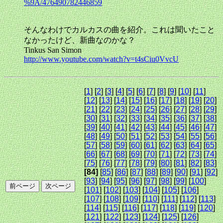
%9A/476490782446859
そんなわけでカルカスの曲を紹介。これは聞いたこと
なかったけど、新曲なのかな？
Tinkus San Simon
http://www.youtube.com/watch?v=t4sCiu0VvcU
[
1
] [
2
] [
3
] [
4
] [
5
] [
6
] [
7
] [
8
] [
9
] [
10
] [
11
]
[
12
] [
13
] [
14
] [
15
] [
16
] [
17
] [
18
] [
19
] [
20
]
[
21
] [
22
] [
23
] [
24
] [
25
] [
26
] [
27
] [
28
] [
29
]
[
30
] [
31
] [
32
] [
33
] [
34
] [
35
] [
36
] [
37
] [
38
]
[
39
] [
40
] [
41
] [
42
] [
43
] [
44
] [
45
] [
46
] [
47
]
[
48
] [
49
] [
50
] [
51
] [
52
] [
53
] [
54
] [
55
] [
56
]
[
57
] [
58
] [
59
] [
60
] [
61
] [
62
] [
63
] [
64
] [
65
]
[
66
] [
67
] [
68
] [
69
] [
70
] [
71
] [
72
] [
73
] [
74
]
[
75
] [
76
] [
77
] [
78
] [
79
] [
80
] [
81
] [
82
] [
83
]
[84]
[
85
] [
86
] [
87
] [
88
] [
89
] [
90
] [
91
] [
92
]
[
93
] [
94
] [
95
] [
96
] [
97
] [
98
] [
99
] [
100
]
[
101
] [
102
] [
103
] [
104
] [
105
] [
106
]
[
107
] [
108
] [
109
] [
110
] [
111
] [
112
] [
113
]
[
114
] [
115
] [
116
] [
117
] [
118
] [
119
] [
120
]
[
121
] [
122
] [
123
] [
124
] [
125
] [
126
]