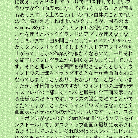
に変えようとF9を押すつもりでF11を押してしまいブ
ラウザが全画面表示になってびっくりすることが何度
もあります。以上のことはパソコン自体のことでない
ので、慣れさえすればよいのでしょうが、困るのは
windows8のストアアプリとメトロの使いづらさです。
これを使うとバックグランドのアプリが使えなくなっ
てしまいます。曲を聞こうとしてmp3ファイルをうっ
かりダブルクリックしてしまうとストアアプリが立ち
上がって、ほかの作業ができなくなるので、一旦それ
を終了してプログラムから開くを選ぶようにしていま
す。それと開いている画面を移動させようとして、ウ
ィンドウの上部をドラッグするとなぜか全画面表示に
なってしまうことがあり、おかしいなーと思っていま
したが、昨日知ったのですが、ウィンドウの上部がデ
ィスプレイの上部にくっつくと勝手に全画面表示にな
る仕様なのだそうです。マウスの設定で治すことがで
きたのですが、とにかくウィンドウズ８はなにかと全
画面表示させたがるのが使いづらいです。また、スタ
ートボタンがないので、Start Menu 8というソフトをイ
ンストールして、デスクトップ画面が最初に表示され
るようにしています。それ以外はタスクバーにピン止
めができるのはとても便利で、よく使うフォルダやア