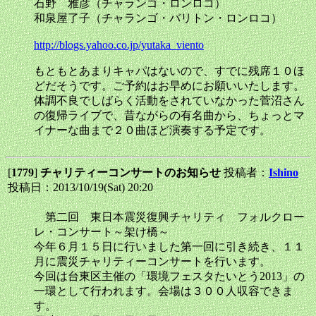
石野 雅彦（チャランゴ・ロンロコ）
和泉屋了子（チャランゴ・バリトン・ロンロコ）
http://blogs.yahoo.co.jp/yutaka_viento
もともとあまりキャパはないので、すでに残席１０ほ
どだそうです。ご予約はお早めにお願いいたします。
体調不良でしばらく活動をされていなかった菅沼さん
の復帰ライブで、昔ながらの有名曲から、ちょっとマ
イナーな曲まで２０曲ほど演奏する予定です。
[
1779
]
チャリティーコンサートのお知らせ
投稿者：
Ishino
投稿日：2013/10/19(Sat) 20:20
第二回 東日本震災復興チャリティ フォルクロー
レ・コンサート～架け橋～
今年６月１５日に行いました第一回に引き続き、１１
月に震災チャリティーコンサートを行います。
今回は台東区主催の「環境フェスタたいとう2013」の
一環として行われます。会場は３００人収容できま
す。