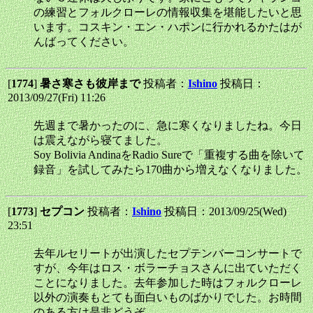
の練習とフォルクローレの情報収集を堪能したいと思
います。コスキン・エン・ハポンに行かれるかたはが
んばってください。
[
1774
]
暑さ寒さも彼岸まで
投稿者：
Ishino
投稿日：
2013/09/27(Fri) 11:26
先週まで暑かったのに、急に寒くなりましたね。今日
は震えながら寝てました。
Soy Bolivia AndinaをRadio Sureで「重複する曲を除いて
録音」を試してみたら170曲から増えなくなりました。
[
1773
]
セプコン
投稿者：
Ishino
投稿日：2013/09/25(Wed)
23:51
去年ルセリートが出演したセプテンバーコンサートで
すが、今年はロス・ボラーチョスさんに出ていただく
ことになりました。去年参加した時はフォルクローレ
以外の演奏もとても面白いものばかりでした。お時間
のある方は是非どうぞ。