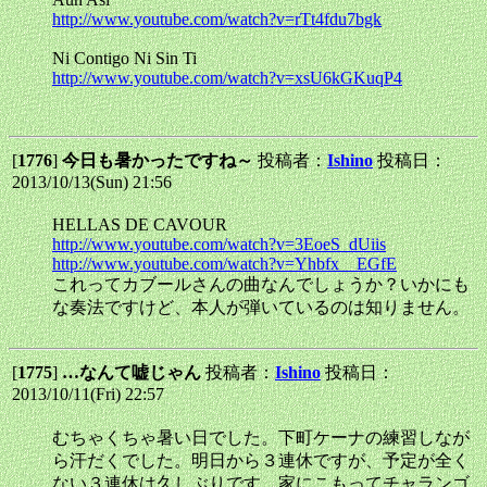
http://www.youtube.com/watch?v=rTt4fdu7bgk
Ni Contigo Ni Sin Ti
http://www.youtube.com/watch?v=xsU6kGKuqP4
[
1776
]
今日も暑かったですね～
投稿者：
Ishino
投稿日：
2013/10/13(Sun) 21:56
HELLAS DE CAVOUR
http://www.youtube.com/watch?v=3EoeS_dUiis
http://www.youtube.com/watch?v=Yhbfx__EGfE
これってカブールさんの曲なんでしょうか？いかにも
な奏法ですけど、本人が弾いているのは知りません。
[
1775
]
…なんて嘘じゃん
投稿者：
Ishino
投稿日：
2013/10/11(Fri) 22:57
むちゃくちゃ暑い日でした。下町ケーナの練習しなが
ら汗だくでした。明日から３連休ですが、予定が全く
ない３連休は久しぶりです。家にこもってチャランゴ