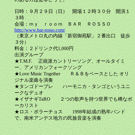
日時：９月２９日（日） 開場１２時３０分 開演１
３時
会場：ｍｙ ｒｏｏｍ ＢＡＲ ＲＯＳＳＯ
http://www.bar-rosso.com/
（東京メトロ丸の内線「新宿御苑駅」２番出口 徒歩
３分）
料金：２ドリンク代1,000円
出演グループ
★T.M.F. 正統派カントリーソング、オールタイミ
ー、アメリカンフォークソング
★Love Music Together Ｒ＆Ｂをベースとした オリ
ジナル楽曲を演奏
★タンゴドーブレ ハーモニカ・タンゴというユニ
ークなデュオ
★イザナギTaRO ２つの歌声を持つ世界でも稀なボ
ーカリスト
★ロス・ボラーチョス 1998年結成の熟年バンド
で、南米アンデス地方の民族音楽を演奏