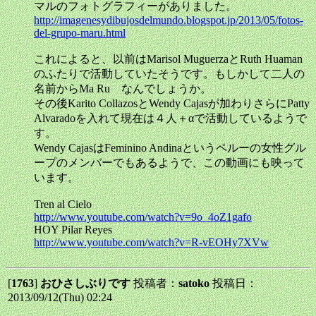
マルのフォトグラフィーがありました。
http://imagenesydibujosdelmundo.blogspot.jp/2013/05/fotos-
del-grupo-maru.html
これによると、以前はMarisol MuguerzaとRuth Huaman
のふたりで活動していたそうです。もしかして二人の
名前からMa Ru なんでしょうか。
その後Karito CollazosとWendy Cajasが加わりさらにPatty
Alvaradoを入れて現在は４人＋αで活動しているようで
す。
Wendy CajasはFeminino Andinaというペルーの女性グル
ープのメンバーでもあるようで、この動画にも映って
います。
Tren al Cielo
http://www.youtube.com/watch?v=9o_4oZ1gafo
HOY Pilar Reyes
http://www.youtube.com/watch?v=R-vEOHy7XVw
[
1763
]
おひさしぶりです
投稿者：
satoko
投稿日：
2013/09/12(Thu) 02:24