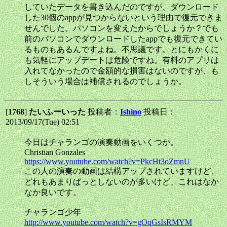
していたデータを書き込んだのですが、ダウンロード
した30個のappが見つからないという理由で復元できま
せんでした。パソコンを変えたからでしょうか？でも
前のパソコンでダウンロードしたappでも復元できてい
るものもあるんですよね。不思議です。とにもかくに
も気軽にアップデートは危険ですね。有料のアプリは
入れてなかったので金額的な損害はないのですが、も
しそういう場合は補償されるのでしょうか。
[
1768
]
たいふーいった
投稿者：
Ishino
投稿日：
2013/09/17(Tue) 02:51
今日はチャランゴの演奏動画をいくつか。
Christian Gonzales
https://www.youtube.com/watch?v=PkcHt3oZmnU
この人の演奏の動画は結構アップされていますけど、
どれもあまりぱっとしないのが多いけど、これはなか
なか良いです。
チャランゴ少年
http://www.youtube.com/watch?v=gOqGsIsRMYM