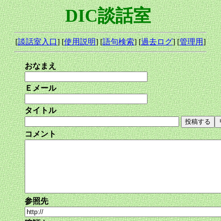
DIC談話室
[
談話室入口
] [
使用説明
] [
語句検索
] [
過去ログ
] [
管理用
]
おなまえ
Ｅメール
タイトル
コメント
参照先