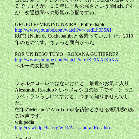
るでしょうか。１０年に一度の強さという前触れです
が、交通機関への影響が心配ですね。
GRUPO FEMENINO NAIRA - Pobre diablo
http://www.youtube.com/watch?v=4esdLh035XI
以前はNaira de Cochabambaと名乗っていました。2010
年のものです。ちょっと面白かった
POR UN BESO TUYO - ROXANA GUTIERREZ
http://www.youtube.com/watch?v=OXe0XAtXbXA
ペルーの女性歌手
フォルクローレではないけれど、最近のお気に入り
Alessandra Rosaldoというメキシコの歌手です。けっこ
うベテランらしいですけど、今まで知りませんでし
た。
往年のMecanoのAna Torrojaを彷彿とさせる透明感のあ
る歌声です。
wikipedia
http://es.wikipedia.org/wiki/Alessandra_Rosaldo
Aun Asi