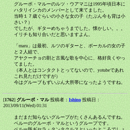
グルーポ・マルーのルツ・ウアマニは1995年頃日本に
ハタリインカのメンバーとして来てました。
当時１７歳ぐらいの小さな女の子（たぶん今も背は小
さい？）
でしたが、ギターめちゃうまでした。懐かしい。。。
イリチも知り合いだと思いますよん。
「maru」は最初、ルツのギターと、ボーカルの女の子
と２人組で、
アヤクーチョの割と古風な歌を中心に、格好良くやっ
てました。
（本人とはコンタクトとってないので、yotubeであれ
これ見ただけですが）
今はグループもずいぶん大所帯になったようですね。
[
1762
]
グルーポ・マル
投稿者：
Ishino
投稿日：
2013/09/11(Wed) 01:31
まだまだ知らないグループがたくさんあるんですね。
ペルーのグルーポ・マルというグループです。
ペルー版ギセラ・タンタクルスといったところでしょ