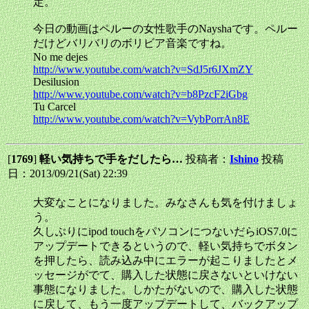
定。
今日の動画はペルーの女性歌手のNayshaです。ペルー
だけどバリバリのボリビア音楽ですね。
No me dejes
http://www.youtube.com/watch?v=SdJ5r6JXmZY
Desilusion
http://www.youtube.com/watch?v=b8PzcF2iGbg
Tu Carcel
http://www.youtube.com/watch?v=VybPorrAn8E
[
1769
]
軽い気持ちで手をだしたら…
投稿者：
Ishino
投稿
日：2013/09/21(Sat) 22:39
大変なことになりました。みなさんも気を付けましょ
う。
久しぶりにipod touchをパソコンにつないだらiOS7.0に
アップデートできるというので、軽い気持ちでボタン
を押したら、読み込み中にエラーが起こりましたとメ
ッセージがでて、購入した状態に戻さないといけない
事態になりました。しかたがないので、購入した状態
に戻して、もう一度アップデートして、バックアップ