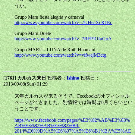
うか。
Grupo Maru fiesta,alegria y carnaval
http://www.youtube.com/watch?v=7UHeaXcR1Ec
Grupo Maru:Duele
http://www.youtube.com/watch?v=7BFPJOIuGoA
Grupo MARU - LUNA de Ruth Huamani
http://www.youtube.com/watch?v=vifwajM3ctg
[
1761
]
カルカス来日
投稿者：
Ishino
投稿日：
2013/09/08(Sun) 01:29
来年カルカスが来るそうで、Fecebookのオフィシャル
ページができました。別情報では時期は6月くらいとい
うことです。
https://www.facebook.com/pages/%E3%82%AB%E3%83%
AB%E3%82%AB%E3%82%B9-
2014%E6%9D%A5%E6%97%A5%E6%B1%BA%E5%AE