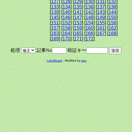
[
127
] [
128
] [
129
] [
130
] [
131
] [
132
]
[
133
] [
134
] [
135
] [
136
] [
137
] [
138
]
[
139
] [
140
] [
141
] [
142
] [
143
] [
144
]
[
145
] [
146
] [
147
] [
148
] [
149
] [
150
]
[
151
] [
152
] [
153
] [
154
] [
155
] [
156
]
[
157
] [
158
] [
159
] [
160
] [
161
] [
162
]
[
163
] [
164
] [
165
] [
166
] [
167
] [
168
]
[
169
] [
170
] [
171
] [
172
]
処理
記事No
暗証キー
-
LightBoard
- Modified by
isso