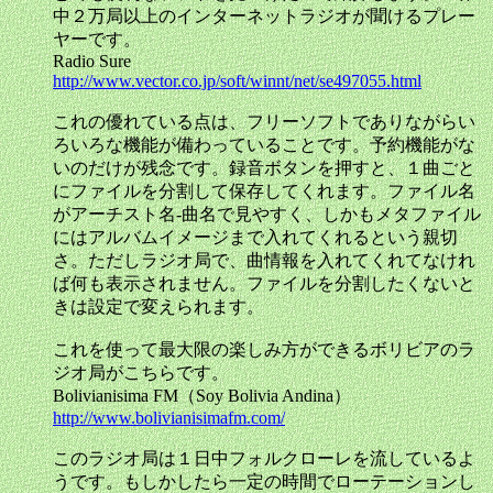
中２万局以上のインターネットラジオが聞けるプレー
ヤーです。
Radio Sure
http://www.vector.co.jp/soft/winnt/net/se497055.html
これの優れている点は、フリーソフトでありながらい
ろいろな機能が備わっていることです。予約機能がな
いのだけが残念です。録音ボタンを押すと、１曲ごと
にファイルを分割して保存してくれます。ファイル名
がアーチスト名-曲名で見やすく、しかもメタファイル
にはアルバムイメージまで入れてくれるという親切
さ。ただしラジオ局で、曲情報を入れてくれてなけれ
ば何も表示されません。ファイルを分割したくないと
きは設定で変えられます。
これを使って最大限の楽しみ方ができるボリビアのラ
ジオ局がこちらです。
Bolivianisima FM（Soy Bolivia Andina）
http://www.bolivianisimafm.com/
このラジオ局は１日中フォルクローレを流しているよ
うです。もしかしたら一定の時間でローテーションし