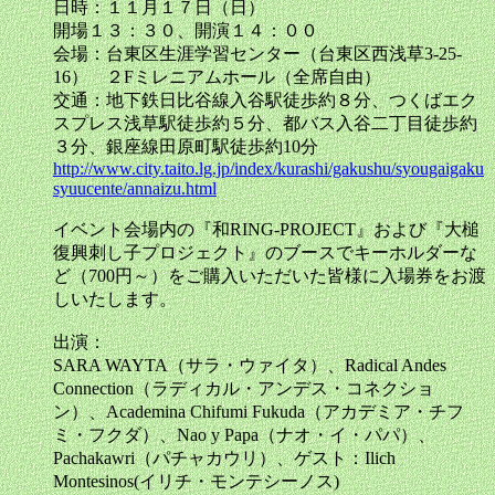
日時：１１月１７日（日）
開場１３：３０、開演１４：００
会場：台東区生涯学習センター（台東区西浅草3-25-
16） ２Fミレニアムホール（全席自由）
交通：地下鉄日比谷線入谷駅徒歩約８分、つくばエク
スプレス浅草駅徒歩約５分、都バス入谷二丁目徒歩約
３分、銀座線田原町駅徒歩約10分
http://www.city.taito.lg.jp/index/kurashi/gakushu/syougaigaku
syuucente/annaizu.html
イベント会場内の『和RING-PROJECT』および『大槌
復興刺し子プロジェクト』のブースでキーホルダーな
ど（700円～）をご購入いただいた皆様に入場券をお渡
しいたします。
出演：
SARA WAYTA（サラ・ウァイタ）、Radical Andes
Connection（ラディカル・アンデス・コネクショ
ン）、Academina Chifumi Fukuda（アカデミア・チフ
ミ・フクダ）、Nao y Papa（ナオ・イ・パパ）、
Pachakawri（パチャカウリ）、ゲスト：Ilich
Montesinos(イリチ・モンテシーノス)