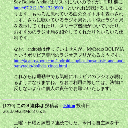
Soy Bolivia Andinaはリストにないのですが、URL欄に
http://67.212.179.132:9900
といれれば聴けるようにな
ります。もちろん流れている曲のタイトルも表示され
ます。さらに聴いているラジオ局とよく似たラジオ局
を表示してくれたり、スリープ機能がついていたり、
おすすめのラジオ局を紹介してくれたりといろいろ便
利です。
なお、androidは使っていませんが、MyRadio BOLIVIA
というボリビア専門のラジオアプリがあるようです。
http://ja.appszoom.com/android_applications/music_and_audi
o/myradio-bolivia_cincq.html
これからは通勤中でも気軽にボリビアのラジオが聴け
るようになりますね。なおご利用に際しては、法律に
反しないように個人の責任でお願いいたします。
[
1770
]
この３連休は
投稿者：
Ishino
投稿日：
2013/09/23(Mon) 05:18
土曜・日曜と練習２連続でした。今日も自主練を予