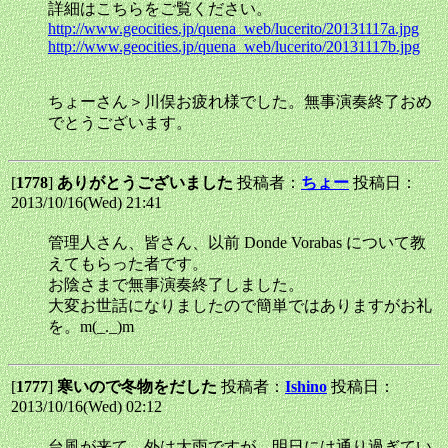
詳細はこちらをご覧ください。
http://www.geocities.jp/quena_web/lucerito/20131117a.jpg
http://www.geocities.jp/quena_web/lucerito/20131117b.jpg
ちょーさん＞川俣お疲れ様でした。無事演奏終了おめ
でとうございます。
[
1778
]
ありがとうございました
投稿者：
ちょー
投稿日：
2013/10/16(Wed) 21:41
管理人さん、皆さん、以前 Donde Vorabas について教
えてもらった者です。
お陰さまで無事演奏終了しました。
大変お世話になりましたので簡単ではありますがお礼
を。m(_._)m
[
1777
]
寒いので冬物をだした
投稿者：
Ishino
投稿日：
2013/10/16(Wed) 02:12
台風が来て、外は大雨ですが、明日には通り過ぎてい