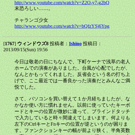
http://www.youtube.com/watch?v=Z2O-y7-g2bQ
末恐ろしい……。
チャランゴ少女
http://www.youtube.com/watch?v=bQfzYSj6Ypg
[
1767
]
ウィンドウズ8
投稿者：
Ishino
投稿日：
2013/09/15(Sun) 19:56
今日は敬老の日にちなんで、下町ケーナで浅草の老人
ホームでの演奏がありました。台風が心配でしたが、
なんとかもってくれました。反省会という名の打ち上
げで、ここ最近では一番良かった演奏だとみんなご満
悦でした。
さて、パソコンを買い替えて１か月経ちましたが、な
かなか使い方に慣れません。以前に使っていたキーボ
ードとキーの位置が微妙に違って、ブラインドタッチ
で入力していると時々間違えてしまいます。何よりも
左下のCtrlキーとFnキーの位置が逆というのが困りま
す。ファンクションキーの幅が前より狭く、半角英数