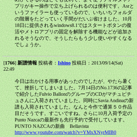
プリがキー操作で立ち上げられるのは便利です。Asrと
いうファイラーも使っているので、いちいちフォルダ
の階層をたどっていく手間がだいぶ省けました。10月
18日に提供されるwindows8.1ではスタートボタンの復
活やメトロアプリの固定を解除する機能などが追加さ
れるそうなので、そうしたらもう少し使いやすくなる
でしょうか。
[
1766
]
新譜情報
投稿者：
Ishino
投稿日：2013/09/14(Sat)
22:49
今日は出かける用事があったのでしたが、やたら暑く
て、挫折してしまいました。7月14日のNo.1736の記事
で紹介したFulvio BallonのグループのCDがマチュピチ
ュさんに入荷されていました。同時にSavia Andinaの新
譜も入荷されていました。なんと今作で通算５０作品
目だそうです。すごいですね。さらに10月入荷予定の
Punto Nazcaの最新作も先行予約で受付しています。
PUNTO NAZCAの新曲 Bellavista
http://www.youtube.com/watch?v=YMxXNyrMIB0