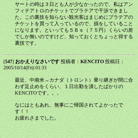
サートの時は３日とも人が少なかったので、私はアン
フィテアトロのチケットでプラテアで干渉できまし
た。この裏技を知らない観光客はまじめにプラテアの
チケットを買って入っているので、損をしていること
になります。といっても５Ｂｓ（７５円）くらいの差
でしか無いのですけど、知っておくとちょっと得する
裏技です。
[
547
]
おかえりなさいです
投稿者：
KENCITO
投稿日：
2005/10/14(Fri) 01:33
最近、中南米→カナダ（トロント）乗り継ぎが間に合
わず足止めをくらい、１日出勤を潰したばかりの
KENCITOです。。。
なにはともあれ、無事にご帰国されてよかったで
す！！
お疲れさまでした。