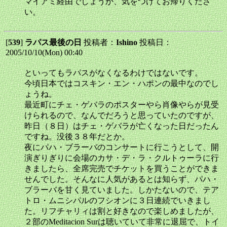
マイアミ経由でしょうか、気をつけてお帰りくださ
い。
[
539
]
ラパス最後の日
投稿者：
Ishino
投稿日：
2005/10/10(Mon) 00:40
といってもラパスがなくなるわけではないです。
今頃日本ではコスキン・エン・ハポンの最中なのでし
ょうね。
最近町にチェ・ゲバラのポスターやら肖像やらが見受
けられるので、なんでだろうと思っていたのですが、
昨日（８日）はチェ・ゲバラが亡くなった日だったん
ですね。没後３８年だとか。
夜にパハ・ブラーバのコンサートに行こうとして、開
演ぎりぎりに会場のカサ・デ・ラ・クルトゥーラに行
きましたら、全席完売でチケットを買うことができま
せんでした。そんなに人気があるとは知らず、パハ・
ブラーバを甘く見ていました。しかたないので、テア
トロ・ムニシパルのフシオンに３日連続でいきまし
た。リフチャリィは割と好きなので楽しめましたが、
２部のMeditacion Surは聴いていて非常に退屈で、トイ