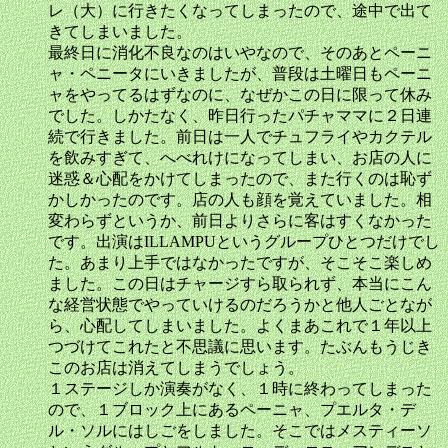
レ（大）に行きたくなってしまったので、途中で出て
きてしまいました。
最終日に消化不良なのはいやなので、そのあとペーニ
ャ・ペニータにいきましたが、普段は土曜日もペーニ
ャをやってるはずなのに、なぜかこの日に限って休み
でした。しかたなく、昨日行ったパチャママに２日連
続で行きました。前日は一人でチュフライやカクテル
を飲みすぎて、へべれけになってしまい、お店の人に
迷惑＆心配をかけてしまったので、また行くのは恥ず
かしかったのです。店の人も顔を覚えていました。相
変わらずというか、前日よりさらに客はすくなかった
です。出演はILLAMPUというグループひとつだけでし
た。あまり上手ではなかったですが、そこそこ楽しめ
ました。この日はチャージすら取られず、本当にこん
な経営状態でやっていけるのだろうかと他人ごとなが
ら、心配してしまいました。よくまあこれで１年以上
つづけてこれたと不思議に思います。たぶんもうじき
このお店は消えてしまうでしょう。
１ステージしか演奏がなく、１時に終わってしまった
ので、１ブロック上にあるペーニャ、プエルタ・デ
ル・ソルにはしごをしました。そこではメスティーソ