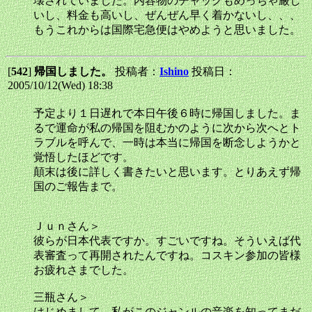
壊されていました。内容物のチャックもめっちゃ厳し
いし、料金も高いし、ぜんぜん早く着かないし、、、
もうこれからは国際宅急便はやめようと思いました。
[
542
]
帰国しました。
投稿者：
Ishino
投稿日：
2005/10/12(Wed) 18:38
予定より１日遅れで本日午後６時に帰国しました。ま
るで運命が私の帰国を阻むかのように次から次へとト
ラブルを呼んで、一時は本当に帰国を断念しようかと
覚悟したほどです。
顛末は後に詳しく書きたいと思います。とりあえず帰
国のご報告まで。
Ｊｕｎさん＞
彼らが日本代表ですか。すごいですね。そういえば代
表審査って再開されたんですね。コスキン参加の皆様
お疲れさまでした。
三瓶さん＞
はじめまして。私がこのジャンルの音楽を知ってまだ