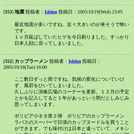
[
553
]
地震
投稿者：
Ishino
投稿日：2005/10/19(Wed) 23:05
最近地震が多いですね。近々大きいのが来そうで怖い
です。
１ヶ月延ばしていたヒゲを今日剃りました。すっかり
日本人顔に戻ってしまいました。
[
552
]
カップラーメン
投稿者：
Ishino
投稿日：
2005/10/18(Tue) 16:00
ここ数日ずっと雨ですね。気候の変化についていけ
ず、風邪をひいてしまいました。
久しぶりに演奏広場のコーナーを更新。１２月の予定
とかを記入してると１年があっという間だとしみじみ
思ってしまいます。
ボリビア小ネタ第２弾 ボリビアのカップラーメン
ラパスのスーパーで日清のカップヌードルを買うこと
ができます。でも味付けは日本と違っていて、メキシ