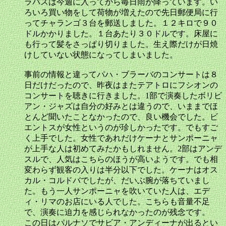
ラパスは今週に入ってから毎日雨が降っています。い
ろいろ買い物をして荷物が増えたので先日郵便局に行
ってチャランゴ３台を郵送しました。１２キロで９０
ドルかかりました。１台あたり３０ドルです。床屋に
も行って髪をさっぱり切りました。生え際だけが日焼
けしていない状態になってしまいました。
事前の情報と違ってパハ・ブラーバのコンサートは８
日だけだったので、昨夜はまたテアトロにフシオンの
コンサートを聴きに行きました。1部で演奏したボリビ
アン・ジャズは自分の好みとは違うので、いままでほ
とんど聞いたことなかったので、良い機会でした。ビ
エントスが女性というのが珍しかったです。でもすご
く上手でした。女性であれだけケーナとサンポーニャ
が上手な人は初めてみたかもしれません。2部はアンデ
スルで、人気はこちらのほうが高いようです。でも相
変わらず観客の入りは半分以下でした。ケーナはオス
カル・コルドバでしたが、だいぶ腕が落ちていまし
た。もう一人サンポーニャを吹いていた人は、エデ
ィ・リマのお店にいる人でした。こちらも音量不足
で、演奏に迫力を感じられなかったのが残念です。
この日はパルナソでサビア・アンディーナが出るとい