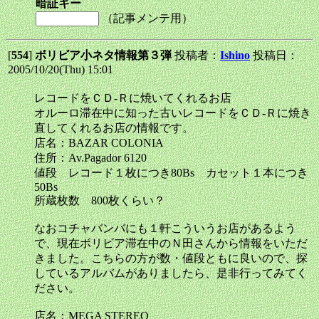
暗証キー
（記事メンテ用）
[
554
]
ボリビア小ネタ情報第３弾
投稿者：
Ishino
投稿日：
2005/10/20(Thu) 15:01
レコードをＣＤ-Ｒに焼いてくれるお店
オルーロ滞在中に知った古いレコードをＣＤ-Ｒに焼き
直してくれるお店の情報です。
店名：BAZAR COLONIA
住所：Av.Pagador 6120
値段 レコード１枚につき80Bs カセット１本につき
50Bs
所蔵枚数 800枚くらい？
なおコチャバンバにも１軒こういうお店があるよう
で、現在ボリビア滞在中のＮ田さんから情報をいただ
きました。こちらの方が数・値段ともに良いので、探
しているアルバムがありましたら、是非行ってみてく
ださい。
店名：MEGA STEREO