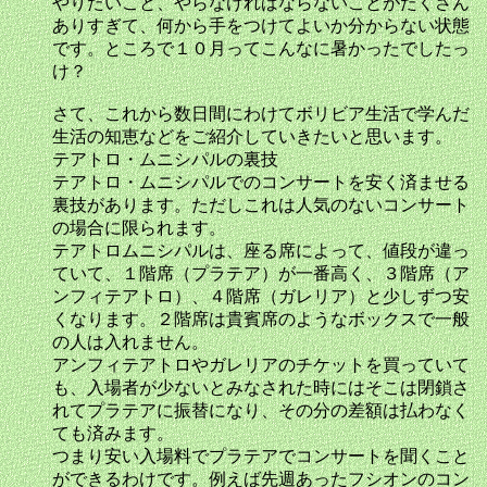
やりたいこと、やらなければならないことがたくさん
ありすぎて、何から手をつけてよいか分からない状態
です。ところで１０月ってこんなに暑かったでしたっ
け？
さて、これから数日間にわけてボリビア生活で学んだ
生活の知恵などをご紹介していきたいと思います。
テアトロ・ムニシパルの裏技
テアトロ・ムニシパルでのコンサートを安く済ませる
裏技があります。ただしこれは人気のないコンサート
の場合に限られます。
テアトロムニシパルは、座る席によって、値段が違っ
ていて、１階席（プラテア）が一番高く、３階席（ア
ンフィテアトロ）、４階席（ガレリア）と少しずつ安
くなります。２階席は貴賓席のようなボックスで一般
の人は入れません。
アンフィテアトロやガレリアのチケットを買っていて
も、入場者が少ないとみなされた時にはそこは閉鎖さ
れてプラテアに振替になり、その分の差額は払わなく
ても済みます。
つまり安い入場料でプラテアでコンサートを聞くこと
ができるわけです。例えば先週あったフシオンのコン