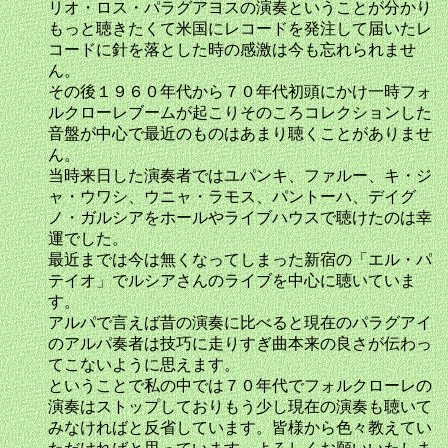
リオ・ロス・パラグアヨスの演奏ということが分かり
もっと聴きたくて米国にレコードを発注して届いたレ
コードに針を落とした時の感激は今も忘れられませ
ん。
その後１９６０年代から７０年代初頭にかけ一時フォ
ルクローレブームが起こりそのころコレクションした
音盤が中心で最近のものはあまり聴くことがありませ
ん。
当時来日した演奏者ではユパンキ、ファルー、キ・ジ
ャ・ウワシ、ウニャ・ラモス、パントーハ、デイグ
ノ・ガルシアをホールやライブハウスで聴けたのは幸
運でした。
最近までは今は無くなってしまった新宿の「エル・パ
テイオ」でルシアさんのライブを中心に聴いていま
す。
アルパで言えば昔の演奏に比べると現在のパラグアイ
のアルパ奏者は技巧に走りすぎ曲本来の良さが伝わっ
てこないように思えます。
ということで私の中では７０年代でフォルクローレの
演奏はストップしておりもう少し現在の演奏も聴いて
みなければと反省しています。皆様から色々教えてい