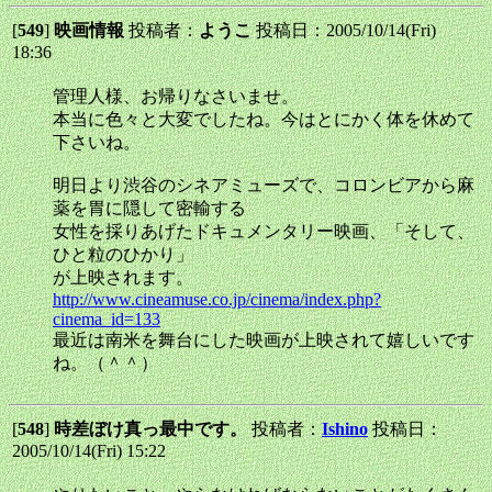
[
549
]
映画情報
投稿者：
ようこ
投稿日：2005/10/14(Fri)
18:36
管理人様、お帰りなさいませ。
本当に色々と大変でしたね。今はとにかく体を休めて
下さいね。
明日より渋谷のシネアミューズで、コロンビアから麻
薬を胃に隠して密輸する
女性を採りあげたドキュメンタリー映画、「そして、
ひと粒のひかり」
が上映されます。
http://www.cineamuse.co.jp/cinema/index.php?
cinema_id=133
最近は南米を舞台にした映画が上映されて嬉しいです
ね。（＾＾）
[
548
]
時差ぼけ真っ最中です。
投稿者：
Ishino
投稿日：
2005/10/14(Fri) 15:22