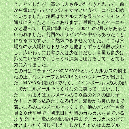
うことでしたが、高いし人も多いだろうと思って、前
から気になっていたパチャママというペーニャに初め
ていきました。場所はサガルナガを登ってイリャンプ
通りに入ったところにあります。最近できたペーニャ
かと思って、店員に聞いたら、2004年の2月からあると
いわれました。前回のボリビア滞在中からあったこと
になるのですが、全然気づきませんでした。ここは穴
場なのか入場料もドリンクも他よりずっと値段が安い
し、広いわりにお客さんは少な目だし、音量も多少は
抑えているので、じっくり演奏も聴けるして、とても
気に入りました。
この日はコチャバンバのMAYASというカルカスの物ま
ねの上手なグループとMARAというグループが出まし
た。MAYASは歌だけでなく、メインボーカルの人の顔
までがエルメールそっくりなのに笑ってしまいまし
た。「おまえはエルメールの２０歳のときの隠し子
か！」と突っ込みたくなるほど、髪形から鼻の形まで
若いころのエルメールそっくりで、他のメンバーも全
員２０代前半で、初来日した時のカルカスを見ている
ようでした。歌の合間の掛け声まで、カルカスのビデ
オとまったく同じでした。しかしただの物まねグルー