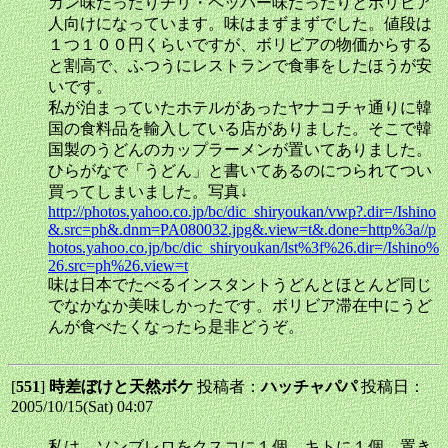
カン味だったりチリ・ペッパー味だったりとボリビア
人向けになっています。味はまずまずでした。値段は
１つ１００円くらいですが、ボリビアの物価からする
と割高で、ふつうにレストランで食事をしたほうが安
いです。
私が泊まっていたホテルがあったヤナコチャ通りに韓
国の食料品を輸入している店がありました。そこで韓
国製のうどんのカップラーメンが置いてありました。
ひらがなで「うどん」と書いてあるのにつられてつい
買ってしまいました。写真↓
http://photos.yahoo.co.jp/bc/dic_shiryoukan/vwp?.dir=/Ishino
&.src=ph&.dnm=PA080032.jpg&.view=t&.done=http%3a//p
hotos.yahoo.co.jp/bc/dic_shiryoukan/lst%3f%26.dir=/Ishino%
26.src=ph%26.view=t
味は日本でたべるインスタントうどんとほとんど同じ
でなかなか美味しかったです。ボリビア滞在中にうど
んが食べたくなったら是非どうぞ。
[
551
]
時差ぼけと天然ボケ
投稿者：
ハッチャパパ
投稿日：
2005/10/15(Sat) 04:07
私は、ソンブレロをクスコに１個、キトに１個、置き