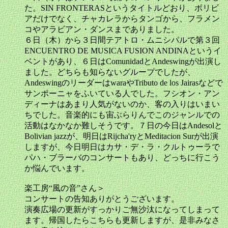
た。SIN FRONTERASというタイトルどおり、ボリビ
アだけでなく、チャカレラからタンゴから、フラメン
コやアラビアン・ダンスまでありました。
６日（木）から３日間テアトロ・ムニシパルで第３回
ENCUENTRO DE MUSICA FUSION ANDINAというイ
ベントがあり、６日はComunidadとAndeswingが出演し
ました。どちらも知らないグループでしたが、
AndeswingのリーダーはwaraやTributo de los Jairasなどで
サンポーニャをふいている人でした。フシオン・アン
ディーナはあまり人気がないのか、客の入りはいまい
ちでした。音楽的にも宙ぶらりんでこのジャンルでの
活動はなかなか難しそうです。７日の今日はAndesolと
Bolivian jazzが、明日はRijcha'ryとMeditacion Surが出演
しますが、今日明日はカサ・デ・ラ・クルトゥーラで
パハ・ブラーバのコンサートもあり、どっちに行こう
か悩んでいます。
楽工房“風の音”さん＞
コンサートの告知ありがとうございます。
演奏広場の更新がすっかりご無沙汰になってしまって
ます。帰国したらこちらも更新しますが、是非みなさ