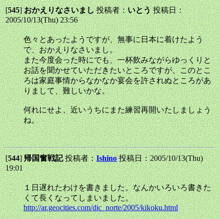
[
545
]
おかえりなさいまし
投稿者：
いとう
投稿日：
2005/10/13(Thu) 23:56
色々とあったようですが、無事に日本に着けたよう
で、おかえりなさいまし。
また今度会った時にでも、一杯飲みながらゆっくりと
お話を聞かせていただきたいところですが、このとこ
ろは家庭事情からなかなか宴会を許されぬところがあ
りまして、難しいかな。
何れにせよ、近いうちにまた練習再開いたしましょう
ね。
[
544
]
帰国奮戦記
投稿者：
Ishino
投稿日：2005/10/13(Thu)
19:01
１日遅れたわけを書きました。なんかいろいろ書きた
くて長くなってしまいました。
http://ar.geocities.com/dic_norte/2005/kikoku.html