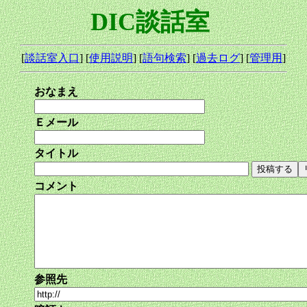
DIC談話室
[
談話室入口
] [
使用説明
] [
語句検索
] [
過去ログ
] [
管理用
]
おなまえ
Ｅメール
タイトル
コメント
参照先