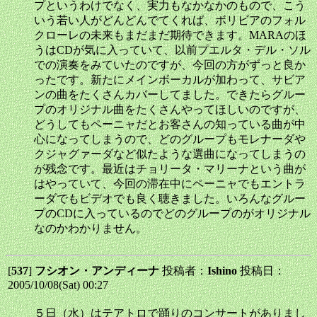
プというわけでなく、実力もなかなかのもので、こう
いう若い人がどんどんでてくれば、ボリビアのフォル
クローレの未来もまだまだ期待できます。MARAのほ
うはCDが気に入っていて、以前プエルタ・デル・ソル
での演奏をみていたのですが、今回の方がずっと良か
ったです。新たにメインボーカルが加わって、サビア
ンの曲をたくさんカバーしてました。できたらグルー
プのオリジナル曲をたくさんやってほしいのですが、
どうしてもペーニャだとお客さんの知っている曲が中
心になってしまうので、どのグループもモレナーダや
クジャグァーダなど似たような選曲になってしまうの
が残念です。最近はチョリータ・マリーナという曲が
はやっていて、今回の滞在中にペーニャでもエントラ
ーダでもビデオでも良く聴きました。いろんなグルー
プのCDに入っているのでどのグループのがオリジナル
なのかわかりません。
[
537
]
フシオン・アンディーナ
投稿者：
Ishino
投稿日：
2005/10/08(Sat) 00:27
５日（水）はテアトロで踊りのコンサートがありまし