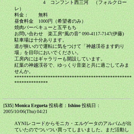
4 コンフント西三河 （フォルクロー
レ）
料金： 無料
昼食料金 1000円（希望者のみ）
焼肉バーベキューと五平もち
お問い合わせ 楽工房“風の音” 090-4117-7147(伊藤)
駐車場は十分あります。
道が狭いので運転に気をつけて「神越渓谷ます釣り
場」を目印においでください。
工房内にはギャラリーも開設しています。
紅葉の神越渓谷で、ゆっくり音楽と共に過ごしてみま
せんか。
*************************************************
**************
[
535
]
Monica Ergueta
投稿者：
Ishino
投稿日：
2005/10/06(Thu) 04:21
AYNIレコードからモニカ・エルゲータのアルバムが出
ていたのでついつい買ってしまいました。まだ活動し