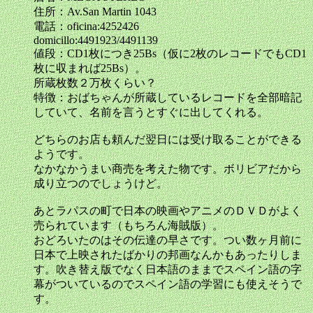
住所：Av.San Martin 1043
電話：oficina:4252426
domicillo:4491923/4491139
値段：CD1枚につき25Bs（仮に2枚のレコードでもCD1
枚に収まれば25Bs）。
所蔵枚数２万枚くらい？
特徴：おばちゃんが所蔵しているレコードを全部暗記
していて、名前を言うとすぐに出してくれる。
どちらのお店も頼んだ翌日には受け取ることができる
ようです。
なかなかうまい商売を考えた物です。ボリビアだから
成り立つのでしょうけど。
あとラパスの町で日本の映画やアニメのＤＶＤがよく
売られています（もちろん海賊版）。
おどろいたのはその伝達の早さです。つい数ヶ月前に
日本で上映されたばかりの邦画なんかもあったりしま
す。吹き替え版でなく日本語のままでスペイン語の字
幕がついているのでスペイン語の学習にも使えそうで
す。