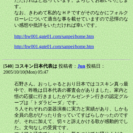
ただければと思っています。よろしくお願いいたしま
す。
なお、きわめて私的なＨＰですがそのなかにフォルク
ローレについて適当な事を載せていますので忌憚のな
い感想や批評をいただければ幸いです。
http://hw001.gate01.com/sanpei/home.htm
http://hw001.gate01.com/sanpei/home.htm
[
540
]
コスキン日本代表は
投稿者：
Jun
投稿日：
2005/10/10(Mon) 05:47
石野さん。おっしゃるとおり日本ではコスキン真っ最
中で、昨晩は日本代表の審査会がありました。家内と
悟の応援に行きましたがアルゼンチン行きの認定グル
ープは「トダラビーダ」です。
５人それぞれの楽器演奏に実力と実績があり、しかも
全員の息がぴったり合っていてすばらしかったのです
が、それに加えて、切々と訴えかける歌が感動的でし
た。文句なしの受賞です。