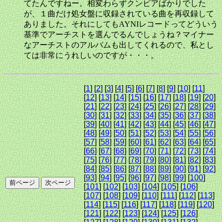
てたんですねー。相変わらずクンビアばかりでした
が、１曲だけ処女盤に収録されている曲を再収録して
ありました。それにしてもAYNIレコードってどういう
基準でアーチストを選んでるんでしょうね？マイナー
なアーチストのアルバムも出してくれるので、私とし
ては非常にうれしいのですが・・・。
[
1
] [
2
] [
3
] [
4
] [
5
] [
6
] [
7
] [
8
] [
9
] [
10
] [
11
]
[
12
] [
13
] [
14
] [
15
] [
16
] [
17
] [
18
] [
19
] [
20
]
[
21
] [
22
] [
23
] [
24
] [
25
] [
26
] [
27
] [
28
] [
29
]
[
30
] [
31
] [
32
] [
33
] [
34
] [
35
] [
36
] [
37
] [
38
]
[
39
] [
40
] [
41
] [
42
] [
43
] [
44
] [
45
] [
46
] [
47
]
[
48
] [
49
] [
50
] [
51
] [
52
] [
53
] [
54
] [
55
] [
56
]
[
57
] [
58
] [
59
] [
60
] [
61
] [
62
] [
63
] [
64
] [
65
]
[
66
] [
67
] [
68
] [
69
] [
70
] [
71
] [
72
] [
73
] [
74
]
[
75
] [
76
] [
77
] [
78
] [
79
] [
80
] [
81
] [
82
] [
83
]
[
84
] [
85
] [
86
] [
87
] [
88
] [
89
] [
90
] [
91
] [
92
]
[
93
] [
94
] [
95
] [
96
] [
97
] [
98
] [
99
] [
100
]
[
101
] [
102
] [
103
] [
104
] [
105
] [
106
]
[
107
] [
108
] [
109
] [
110
] [
111
] [
112
] [
113
]
[
114
] [
115
] [
116
] [
117
] [
118
] [
119
] [
120
]
[
121
] [
122
] [
123
] [
124
] [
125
] [
126
]