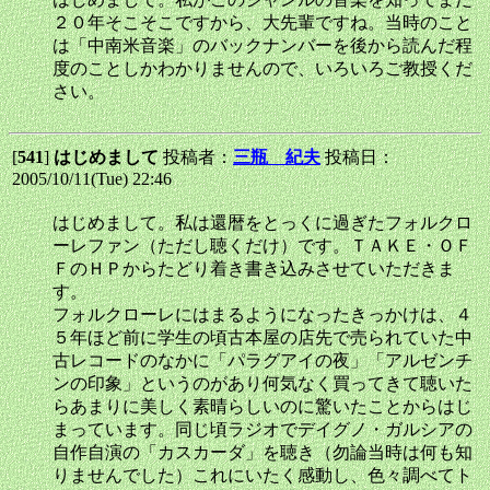
２０年そこそこですから、大先輩ですね。当時のこと
は「中南米音楽」のバックナンバーを後から読んだ程
度のことしかわかりませんので、いろいろご教授くだ
さい。
[
541
]
はじめまして
投稿者：
三瓶 紀夫
投稿日：
2005/10/11(Tue) 22:46
はじめまして。私は還暦をとっくに過ぎたフォルクロ
ーレファン（ただし聴くだけ）です。ＴＡＫＥ・ＯＦ
ＦのＨＰからたどり着き書き込みさせていただきま
す。
フォルクローレにはまるようになったきっかけは、４
５年ほど前に学生の頃古本屋の店先で売られていた中
古レコードのなかに「パラグアイの夜」「アルゼンチ
ンの印象」というのがあり何気なく買ってきて聴いた
らあまりに美しく素晴らしいのに驚いたことからはじ
まっています。同じ頃ラジオでデイグノ・ガルシアの
自作自演の「カスカーダ」を聴き（勿論当時は何も知
りませんでした）これにいたく感動し、色々調べてト