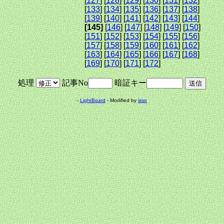
[
127
] [
128
] [
129
] [
130
] [
131
] [
132
]
[
133
] [
134
] [
135
] [
136
] [
137
] [
138
]
[
139
] [
140
] [
141
] [
142
] [
143
] [
144
]
[145]
[
146
] [
147
] [
148
] [
149
] [
150
]
[
151
] [
152
] [
153
] [
154
] [
155
] [
156
]
[
157
] [
158
] [
159
] [
160
] [
161
] [
162
]
[
163
] [
164
] [
165
] [
166
] [
167
] [
168
]
[
169
] [
170
] [
171
] [
172
]
処理
記事No
暗証キー
-
LightBoard
- Modified by
isso