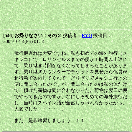
[
546
]
お帰りなさい！その２
投稿者：
RYO
投稿日：
2005/10/14(Fri) 01:14
飛行機遅れは大変ですね。私も初めての海外旅行（メ
キシコ）で、ロサンゼルスまでの便が１時間以上遅れ
て、乗り継ぎ時間がなくなってしまったことがありま
す。乗り継ぎカウンターでチケットを見せたら係員が
超特急で案内してくれて、ぎりぎりでメキシコ行きの
便に間に合ったのですが、間に合ったのは私の体だけ
で、預けた荷物は間に合わなかった。荷物は翌日の便
でやってきたのですが、なにしろ初めての海外旅行だ
し、当時はスペイン語が全然しゃべれなかったから、
大変でした・・・・・。
また、是非練習しましょう！！！