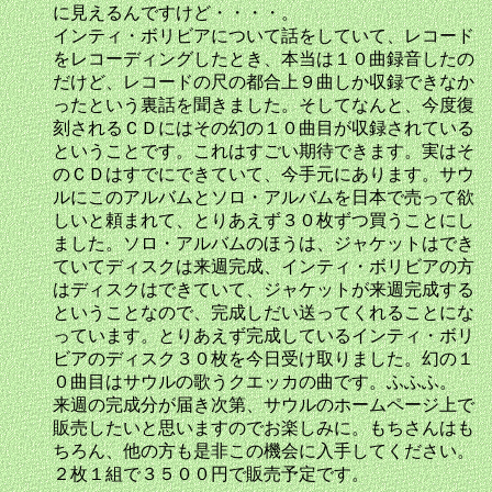
に見えるんですけど・・・・。
インティ・ボリビアについて話をしていて、レコード
をレコーディングしたとき、本当は１０曲録音したの
だけど、レコードの尺の都合上９曲しか収録できなか
ったという裏話を聞きました。そしてなんと、今度復
刻されるＣＤにはその幻の１０曲目が収録されている
ということです。これはすごい期待できます。実はそ
のＣＤはすでにできていて、今手元にあります。サウ
ルにこのアルバムとソロ・アルバムを日本で売って欲
しいと頼まれて、とりあえず３０枚ずつ買うことにし
ました。ソロ・アルバムのほうは、ジャケットはでき
ていてディスクは来週完成、インティ・ボリビアの方
はディスクはできていて、ジャケットが来週完成する
ということなので、完成しだい送ってくれることにな
っています。とりあえず完成しているインティ・ボリ
ビアのディスク３０枚を今日受け取りました。幻の１
０曲目はサウルの歌うクエッカの曲です。ふふふ。
来週の完成分が届き次第、サウルのホームページ上で
販売したいと思いますのでお楽しみに。もちさんはも
ちろん、他の方も是非この機会に入手してください。
２枚１組で３５００円で販売予定です。