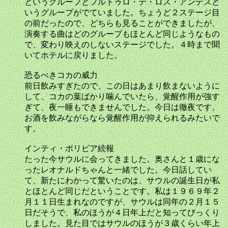
というグループとフルトゥロ・デ・ロス・アンデスと
いうグループがでていました。ちょうど２ステージ目
の前だったので、どちらも見ることができましたが、
演奏する曲はどのグループもほとんど同じようなもの
で、変わり映えのしないステージでした。４時まで聞
いてホテルに戻りました。
恐るべきコカの威力
前日飲みすぎたので、この日はあまり飲まないように
して、コカの葉ばかり噛んでいたら、覚醒作用が強す
ぎて、夜一睡もできませんでした。今日は徹夜です。
お酒を飲みながらなら覚醒作用が抑えられるみたいで
す。
インティ・ボリビア続報
たった今サウルに会ってきました。奥さんと１歳にな
ったレオナルドちゃんと一緒でした。今日話してい
て、新たにわかって驚いたのは、サウルの誕生日が私
とほとんど同じだということです。私は１９６９年２
月１１日生まれなのですが、サウルは同年の２月１５
日だそうで、私のほうが４日年上だと知ってびっくり
しました。見た目ではサウルのほうが３歳くらい年上