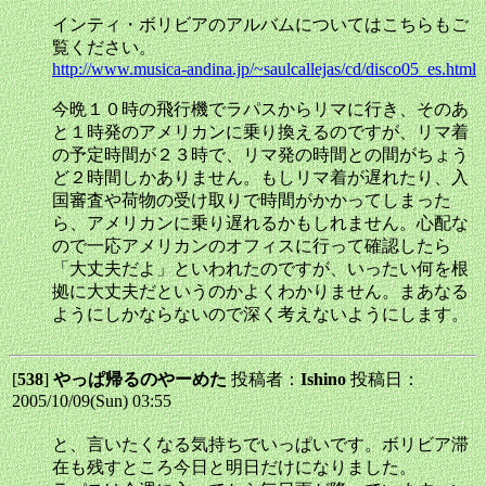
インティ・ボリビアのアルバムについてはこちらもご
覧ください。
http://www.musica-andina.jp/~saulcallejas/cd/disco05_es.html
今晩１０時の飛行機でラパスからリマに行き、そのあ
と１時発のアメリカンに乗り換えるのですが、リマ着
の予定時間が２３時で、リマ発の時間との間がちょう
ど２時間しかありません。もしリマ着が遅れたり、入
国審査や荷物の受け取りで時間がかかってしまった
ら、アメリカンに乗り遅れるかもしれません。心配な
ので一応アメリカンのオフィスに行って確認したら
「大丈夫だよ」といわれたのですが、いったい何を根
拠に大丈夫だというのかよくわかりません。まあなる
ようにしかならないので深く考えないようにします。
[
538
]
やっぱ帰るのやーめた
投稿者：
Ishino
投稿日：
2005/10/09(Sun) 03:55
と、言いたくなる気持ちでいっぱいです。ボリビア滞
在も残すところ今日と明日だけになりました。