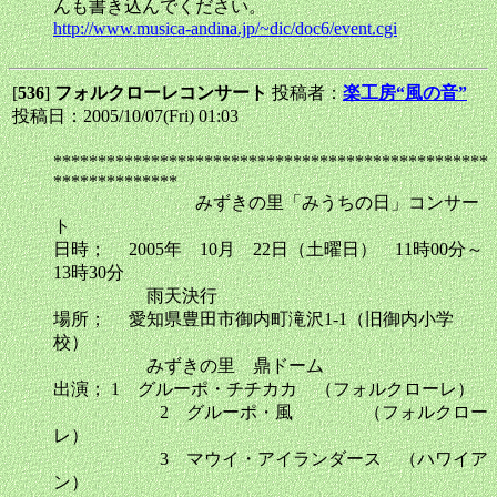
んも書き込んでください。
http://www.musica-andina.jp/~dic/doc6/event.cgi
[
536
]
フォルクローレコンサート
投稿者：
楽工房“風の音”
投稿日：2005/10/07(Fri) 01:03
*************************************************
**************
みずきの里「みうちの日」コンサー
ト
日時； 2005年 10月 22日（土曜日） 11時00分～
13時30分
雨天決行
場所； 愛知県豊田市御内町滝沢1-1（旧御内小学
校）
みずきの里 鼎ドーム
出演； 1 グルーポ・チチカカ （フォルクローレ）
2 グルーポ・風 （フォルクロー
レ）
3 マウイ・アイランダース （ハワイア
ン）