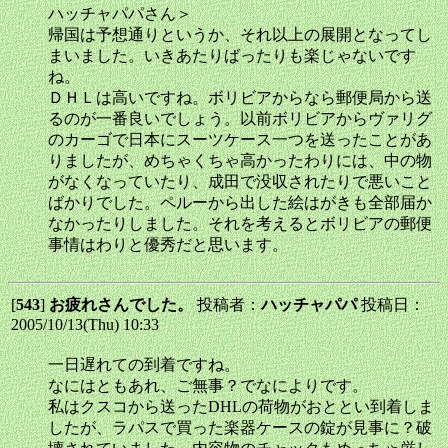
ハッチャパパさん＞
帰国は予想通りというか、それ以上の展開となってし
まいました。いきあたりばったりも楽じゃないです
ね。
ＤＨＬは高いですね。ボリビアからなら郵便局から送
るのが一番良いでしょう。以前ボリビアからヴァリグ
のカーゴで日本にスーツケース一つを送ったことがあ
りましたが、めちゃくちゃ高かったわりには、中の物
がなくなっていたり、成田で没収されたりで悪いこと
ばかりでした。ペルーから出した絵はがきも全部届か
なかったりしました。それを考えるとボリビアの郵便
事情はわりと優秀だと思います。
[
543
]
お疲れさんでした。
投稿者：
ハッチャパパ
投稿日：
2005/10/13(Thu) 10:33
一日遅れての到着ですね。
なにはともあれ、ご無事？でなによりです。
私はクスコから送ったDHLの荷物がおととい到着しま
したが、ラパスで買った楽器ケースの錠が見事に？破