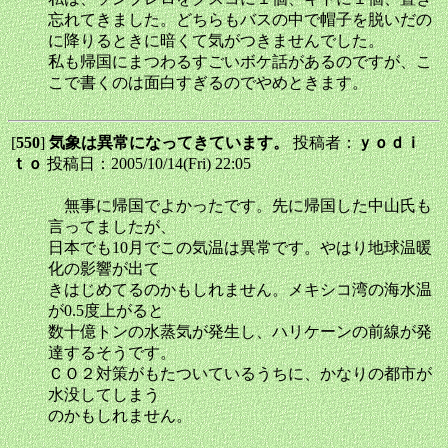
忘れてきました。どちらもバスの中で帽子を脱いだの
に降りるときに暗くて気がつきませんでした。
私も帰国にまつわるすごいボケ話があるのですが、こ
こで書くのは面白すぎるのでやめときます。
[
550
]
気象は異常になってきています。
投稿者：
ｙｏｄｉ
ｔｏ
投稿日：2005/10/14(Fri) 22:05
無事に帰国でよかったです。先に帰国した中山氏も
言ってましたが、
日本でも10月でこの気温は異常です。やはり地球温暖
化の影響が出て
きはじめてるのかもしれません。メキシコ湾の海水温
が0.5度上がると
数十億トンの水蒸気が発生し、ハリケーンの前線が発
達するそうです。
ＣＯ２対策がもたついているうちに、かなりの都市が
水没してしまう
のかもしれません。