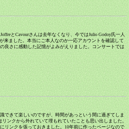
998年没、JoffreとCavourさんは去年なくなり、今ではJulio Godoy氏一人
通知が来ました。本当にご本人なのか一応アカウントを確認して
柄の良さに感動した記憶がよみがえりました。コンサートでは
識できて楽しいのですが、時間があっという間に過ぎてしま
ジはリンクから外れていて埋もれていたことも思い出しました。
にリンクを張っておきました。10年前に作ったページなので