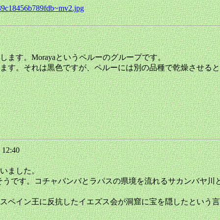
4839c18456b789fdb~mv2.jpg
9
ます。Morayaというペルーのグループです。
ます。それは黒色ですが、ペルーには別の品種で乾燥させると
 12:40
いました。
つだそうです。コチャバンバとラパスの県境を流れるサカンバヤ
スペイン王に反抗したイエズス会が洞窟に宝を隠したという言