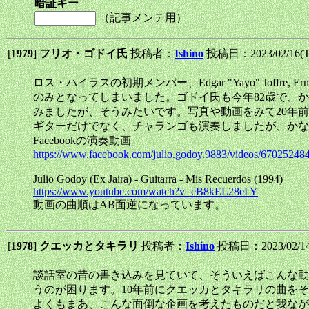
暗証キー
（記事メンテ用）
[
1979
]
フリオ・ゴドイ氏
投稿者：
Ishino
投稿日：2023/02/16(T
ロス・ハイラスの初期メンバー、Edgar "Yayo" Joffre, Ernest
のみとなってしまいました。ゴドイ氏も今年82歳で、か
みましたが、そうみたいです。写真や動画をみて20年
ギターだけでなく、チャランゴも演奏しましたが、かな
Facebookの演奏動画
https://www.facebook.com/julio.godoy.9883/videos/6702524
Julio Godoy (Ex Jaira) - Guitarra - Mis Recuerdos (1994)
https://www.youtube.com/watch?v=eB8kEL28eLY
動画の曲順はAB面逆になっています。
[
1978
]
クエッカとタキラリ
投稿者：
Ishino
投稿日：2023/02/14(
談話室の昔の書き込みを見ていて、そういえばこんな動
うのが困ります。10年前にクエッカとタキラリの曲を
よくもまあ、こんな面倒な企画を考えたものだと我なが