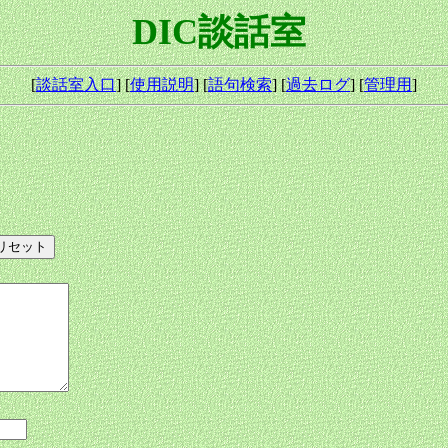
DIC談話室
[
談話室入口
] [
使用説明
] [
語句検索
] [
過去ログ
] [
管理用
]