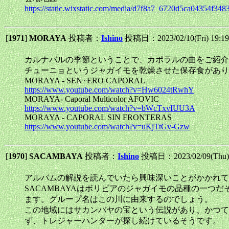
https://static.wixstatic.com/media/d7f8a7_6720d5ca04354f3
[
1971
]
MORAYA
投稿者：
Ishino
投稿日：2023/02/10(Fri) 19:1
カルナバルの季節ということで、カポラルの曲をご紹介し
チューニョというジャガイモを乾燥させた保存食があり
MORAYA - SEN~ERO CAPORAL
https://www.youtube.com/watch?v=Hw6024tRwhY
MORAYA- Caporal Multicolor AFOVIC
https://www.youtube.com/watch?v=bWcTxvIUU3A
MORAYA - CAPORAL SIN FRONTERAS
https://www.youtube.com/watch?v=uKjTtGv-Gzw
[
1970
]
SACAMBAYA
投稿者：
Ishino
投稿日：2023/02/09(Thu)
アルバムの解説を読んでいたら興味深いことがかかれて
SACAMBAYAはボリビアのジャガイモの品種の一
ます。グループ名はこの川に由来するのでしょう。
この地域にはサカンバヤの宝という伝説があり、かつて
ず、トレジャーハンターが探し続けているそうです。