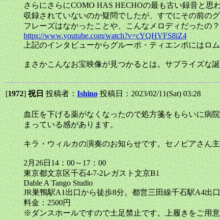
さらにさらにCOMO HAS HECHOの最も古い録音と思わ
収録されていないのか疑問でしたが、すでにその前のグ
フレーズはなかったことや、こんなメロディだったの？
https://www.youtube.com/watch?v=cYQHVFS8iZ4
上記のインタビューからグルーポ・ティエンポにはロムロ・フ
まさかこんなお宝映像が見つかるとは。サプライズな誕
[
1972
]
祝日
投稿者：
Ishino
投稿日：2023/02/11(Sat) 03:28
血圧を下げる薬がなくなったので処方箋をもらいに病院
まっている感があります。
キラ・ウィルカの演奏のお知らせです。セノビアさん主
2月26日14：00～17：00
東京都文京区千石4-7-2レガスト文京B1
Dable A Tango Studio
JR巣鴨駅A1出口から徒歩8分。都営三田線千石駅A4出
料金：2500円
※ダンスホールですので土足禁止です。上履きをご用意