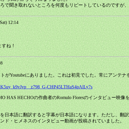
ろで聞き取れないところを何度もリピートしているのですが、
at) 12:14
てますね！
08
生リストがYoutubeにありました。これは初見でした。常にア
OLAK5uy_k9vJvp__z798_G-CHP45LTHaS4pAlLy7s
O HAS HECHOの作曲者のRomulo Floresのインタ
を日本語に翻訳すると字幕が日本語になります。ただし、翻訳
ンド・ヒメネスのインタビュー動画が投稿されていました。