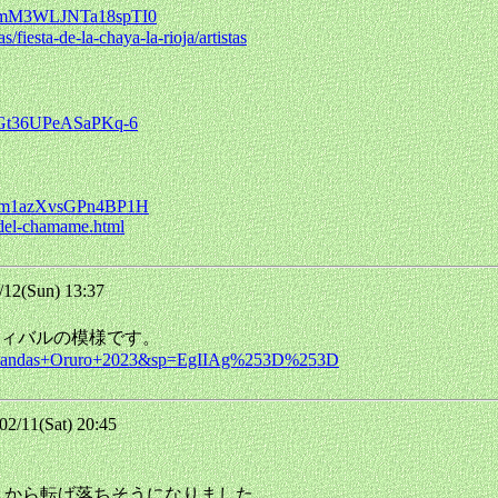
I6HmM3WLJNTa18spTI0
as/fiesta-de-la-chaya-la-rioja/artistas
Gs2Gt36UPeASaPKq-6
SBjrm1azXvsGPn4BP1H
l-del-chamame.html
2(Sun) 13:37
ィバルの模様です。
+de+Bandas+Oruro+2023&sp=EgIIAg%253D%253D
/11(Sat) 20:45
en mi～でイスから転げ落ちそうになりました。