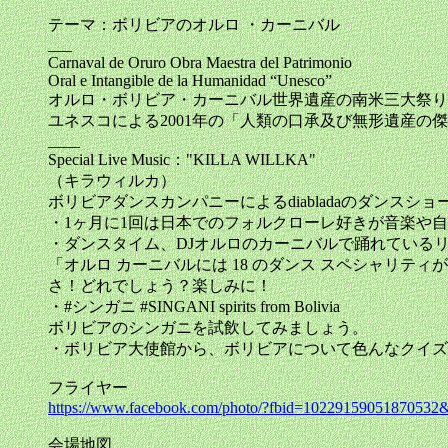
テーマ：ボリビアのオルロ ・カーニバル
___
Carnaval de Oruro Obra Maestra del Patrimonio
Oral e Intangible de la Humanidad “Unesco”
オルロ・ボリビア・カーニバル世界遺産の南米三大祭り
ユネスコによる2001年の「人類の口承及び無形遺産の
____
Special Live Music："KILLA WILLKA"
（キラウィルカ）
ボリビアダンスカンパニーによるdiabladaのダンスショ
・1ヶ月に1回は日本でのフォルクローレ好きが音楽や
・ダンスタイム、DJオルロのカーニバルで踊れている
「オルロ カーニバルには 18 のダンス スペシャリティ
さ！どれでしょう？楽しみに！
・#シンガニ #SINGANI spirits from Bolivia
ボリビアのシンガニを試飲してみましょう。
・ボリビア大使館から、ボリビアについて色んなクイズ
フライヤー
https://www.facebook.com/photo/?fbid=10229159051870532
会場地図