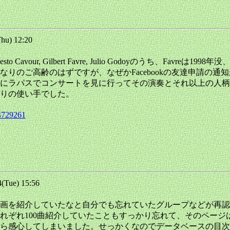
hu) 12:20
o Cavour, Gilbert Favre, Julio Godoyのうち、Favreは1
なりのご高齢のはずですが、なぜかFacebookの友達申請の
前にラパスでコンサートを見に行ってその演奏とそれ以上の人
りの使い手でした。
84729261
Tue) 15:56
画を紹介していたなと自分でも忘れていたグループなどが再認
それぞれ100曲紹介していたこともすっかり忘れて、そのペー
ら感心してしまいました。せっかくなのでデータベースの目次