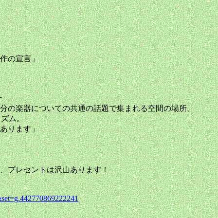
傑作の宣言」
ー
自分の楽器についての共通の話題で集まれる空間の場所。
リズム。
があります」
、プレセントは沢山あります！
&set=g.442770869222241