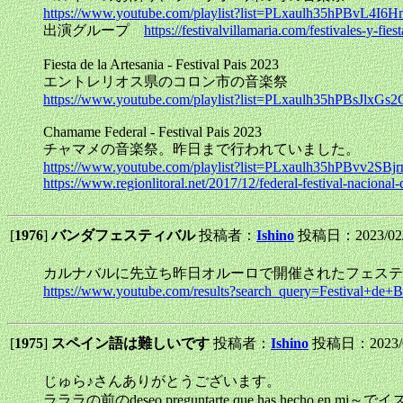
https://www.youtube.com/playlist?list=PLxaulh35hPBvL4
出演グループ
https://festivalvillamaria.com/festivales-y-fiest
Fiesta de la Artesania - Festival Pais 2023
エントレリオス県のコロン市の音楽祭
https://www.youtube.com/playlist?list=PLxaulh35hPBsJlx
Chamame Federal - Festival Pais 2023
チャマメの音楽祭。昨日まで行われていました。
https://www.youtube.com/playlist?list=PLxaulh35hPBvv2
https://www.regionlitoral.net/2017/12/federal-festival-naciona
[
1976
]
バンダフェスティバル
投稿者：
Ishino
投稿日：2023/02/1
カルナバルに先立ち昨日オルーロで開催されたフェステ
https://www.youtube.com/results?search_query=Festival
[
1975
]
スペイン語は難しいです
投稿者：
Ishino
投稿日：2023/02
じゅら♪さんありがとうございます。
ラララの前のdeseo preguntarte que has hecho 