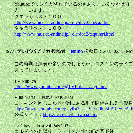
Youtubeでリンクが切れているのもあり、いくつか
思っています。
クエッカベスト１００
http://www.musica-andina.jp/~dic/doc2/cueca.html
タキラリベスト１００
http://www.musica-andina.jp/~dic/doc2/taquirari.html
[
1977
]
テレビパブリカ
投稿者：
Ishino
投稿日：2023/02/13(Mon
この時期は演奏が多いのでしょうか。コスキンのライブ
迷ってしまいます。
TV Publica
https://www.youtube.com/@TVPublicaArgentina
Villa Maria - Festival Pais 2023
コスキンと同じコルドバ州にある町で開催される音楽祭
https://www.youtube.com/playlist?list=PLxaulh35hPBux
公式サイト：
https://festivalvillamaria.com/
La Chaya - Festival Pais 2023
コルドバのお隣り、ラ・リオハ州の町の音楽祭