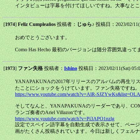
インタビューは字幕を付けてほしいですね。大事なとこ
[
1974
]
Feliz Cumpleaños
投稿者：
じゅら♪
投稿日：2023/02/11(S
おめでとうございます。
Como Has Hecho 最初のバージョンは随分雰囲気違っ
[
1973
]
ファン失格
投稿者：
Ishino
投稿日：2023/02/11(Sat) 05:
YANAPAKUNAの2017年リリースのアルバムの再
たことにショックをうけています。ファン失格ですね。
https://www.youtube.com/watch?v=AlR-SJZYwKs&list=
そしてなんと、YANAPAKUNAのリーダーであり、COM
ランゴ奏者のAriel Villazonです。
https://www.youtube.com/watch?v=Pi3APO1nzlg
設定でスペイン語字幕を自動生成で表示させて、ページ
画がたくさん投稿されています。今日は新しくフェルナ