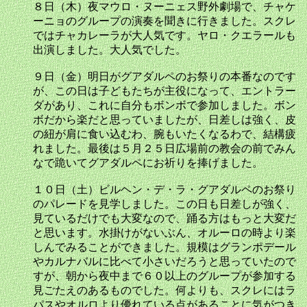
８日（木）夜マウロ・ヌーニェス野外劇場で、チャケ
ーニョのグループの演奏を聞きに行きました。スクレ
ではチャカレーラが大人気です。ヤロ・クエラールも
出演しました。大人気でした。
９日（金）明日がグアダルペのお祭りの本番なのです
が、この日は子どもたちが主役になって、エントラー
ダがあり、これに自分もボンボで参加しました。ボン
ボだから楽だと思っていましたが、日差しは強く、皮
の紐が肩に食い込むわ、腕もいたくなるわで、結構疲
れました。最後は５月２５日広場前の教会の前でみん
なで跪いてグアダルペにお祈りを捧げました。
１０日（土）ビルヘン・デ・ラ・グアダルペのお祭り
のパレードを見学しました。この日も日差しが強く、
見ているだけでも大変なので、踊る方はもっと大変だ
と思います。水掛けがないぶん、オルーロの時より楽
しんでみることができました。規模はグランポデール
やカルナバルに比べて小さいだろうと思っていたので
すが、朝から夜中まで６０以上のグループが参加する
見ごたえのあるものでした。何よりも、スクレにはラ
パスやオルロより優れている点があることに気がつき