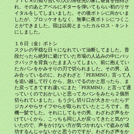
ＪＩＣＡの知り合いの人の滞在先の家に昼食を招待さ
れ、そのあとアベルにギターを弾いてもらい初のリサ
イタルをしてしまいました。その後ポトシに向かいま
したが、ブロッケオもなく、無事に夜ポトシにつくこ
とができました。宿は以前とまったカルロス・キント
にしました。
１６日（金）ポトシ
スクレの平穏な日々になれていて油断してました。普
段だったら絶対に避けていた市場の人込みの中にバッ
クパックを背負ったまま入ってしまい、前に抱えてい
たカバンをかみそりの刃で切られました。その男、込
み合っているのに、わざわざと「PERMISO」言って人
を追い越して行くから、急いでるのかと思ったら、ま
た戻ってきてすれ違いにまた「PERMISO」と言って通
っていくのでおかしいと思ってカバンをみたら２個所
切られていました。もう少し切り口が大きかったらデ
ジカメやらサイフやらが取られていたところです。危
機一髪でした。それにしてもその男、わざわざ声をか
けていくから、こっちも同じ人が戻ってきたと気がつ
いたので、声をかけない方が気づかれないで盗みが成
功するんじゃないかと思うのですが、わざわざ声をか