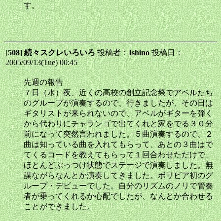
す。
[
508
]
続々スクレいろいろ
投稿者：
Ishino
投稿日：
2005/09/13(Tue) 00:45
先週の報告
７日（水）夜、近くの高校の創立記念祭でアベルたち
のグループが演奏するので、行きましたが、その日は
ギタリストが来られないので、アベルがギターを弾く
から代わりにチャランゴで出てくれと家をでる３０分
前になって突然言われました。５曲演奏するので、２
曲は知っている曲を入れてもらって、あとの３曲はで
てくるコードを教えてもらって１回合わせただけで、
ほとんどぶっつけ状態でステージで演奏しました。無
謀ながらなんとか演奏してきました。ボリビア初のグ
ループ・デビューでした。自分のリズムのノリで管奏
者が乗ってくれるか心配でしたが、なんとか合わせる
ことができました。