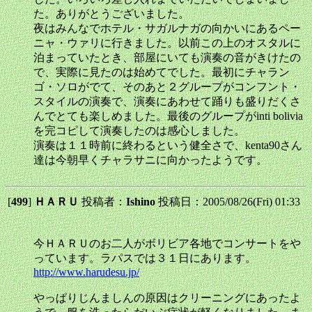
た。ありがとうございました。
夜はみんなでホテル・サガルナガの向かいにあるペー
ニャ・ウァリに行きました。以前この上のオスタルに
泊まっていたとき、部屋にいても演奏の音がきけたの
で、実際に見たのは始めてでした。最初にチャラン
ゴ・ソロがでて、そのあと２グループがコンフント・
スタイルの演奏で、演奏にあわせて踊りも盛りだくさ
んでとても楽しめました。最後のグループがinti bolivia
を完コピして演奏したのは感心しました。
演奏は１１時前に終わるという健全さで、kenta90さん
達は今朝早くチャラサニに向かったようです。
[
499
]
ＨＡＲＵ
投稿者：
Ishino
投稿日：2005/08/26(Fri) 01:33
今ＨＡＲＵのお二人がボリビア各地でコンサートをや
っています。ラパスでは３１日にあります。
http://www.harudesu.jp/
やっぱりじんましんの原因はクリーニングにあったよ