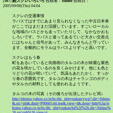
[
507
]
続スクレいろいろ
投稿者：
Ishino
投稿日：
2005/09/08(Thu) 04:04
スクレの交通事情
ラパスではすでにあまり見られなくなった中古日本車
がここではまだまだ活躍しています。すごいローカル
な地域のバスとかも走っていたりして、なかなかおも
しろいです。ラパスと違ってあるていど大きい交差点
にはちゃんと信号があって、みんなきちんと守ってい
ます。全般的にモラルはラパスよりずっと高いです。
スクレはもう春
町をあるいていると街路樹のタルコの木が綺麗な紫色
の花を咲かしているのを良くみかけます。他にも色と
りどりの花が咲いていて、気温もあたたかく、すっか
り春の雰囲気です。タルコの木はチャランゴのボディ
やタルカの材料としても使われるようです。
タルコの木の写真（その後ろが出演したテレビ局）
http://photos.yahoo.co.jp/bc/dic_shiryoukan/vwp?.dir=/Ishino
&.src=ph&.dnm=P9060144.jpg&.view=t&.done=http%3a//p
hotos.yahoo.co.jp/bc/dic_shiryoukan/lst%3f%26.dir=/Ishino%
26.src=ph%26.view=t