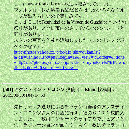
しくはwww.festivalsucre.orgに掲載されています。
フォルクローレの演奏もMASISをはじめいろんなグル
ープが出るらしいので楽しみです。
９，１０日はFestividad de la Virgen de Guadalpeというお
祭りがあり、スクレ市内の通りでバンダのパレードと
踊りがあります。
スクレの写真を何枚か追加しました（このリンクで飛
べるかな？）。
http://photos.yahoo.co.jp/bc/dic_shiryoukan/lst?
&.dir=/Ishino&.src=ph&.begin=19&.view=t&.order=&.done
=http%3a//photos.yahoo.co.jp/bc/dic_shiryoukan/lst%3f%26.
dir=/Ishino%26.src=ph%26.view=t
[
501
]
アグスティン・アロンソ
投稿者：
Ishino
投稿日：
2005/08/30(Tue) 04:53
先日リナレス通りにあるチャランゴ奏者のアグスティ
ン・アロンソさんのお店に行き、彼のＣＤを２枚購入
しました。１枚はコンサートのライブ盤で、ピアノと
のコラボレーションが面白く、もう１枚はチャランゴ