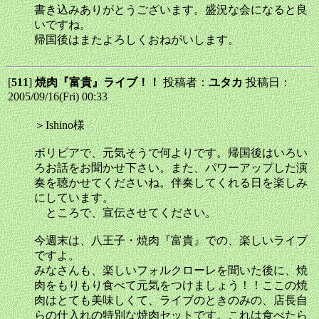
書き込みありがとうございます。盛況な会になると良
いですね。
帰国後はまたよろしくおねがいします。
[
511
]
焼肉『富貴』ライブ！！
投稿者：
ユタカ
投稿日：
2005/09/16(Fri) 00:33
＞Ishino様
ボリビアで、元気そうで何よりです。帰国後はいろい
ろお話をお聞かせ下さい。また、パワーアップした演
奏を聴かせてくださいね。伴奏してくれる日を楽しみ
にしています。
ところで、宣伝させてください。
今週末は、八王子・焼肉『富貴』での、楽しいライブ
ですよ。
みなさんも、楽しいフォルクローレを聞いた後に、焼
肉をもりもり食べて元気をつけましょう！！ここの焼
肉はとても美味しくて、ライブのときのみの、店長自
らの仕入れの特別な焼肉セットです。これは食べたら