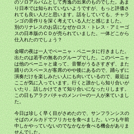
のソロアルバムとして秀逸の出来のものでした。あま
り日本では知られていないようですが、もっと評価さ
れても良い人だと思います。話をしていても、チャラ
ンゴの音作りを深く考えている人だと感じました。
別のリナレスのお店になぜかロス・トレス・アミーゴ
スの日本版のＣＤが売られていました。一体どこから
仕入れたのでしょう？
金曜の夜は一人でペーニャ・ペニータに行きました。
出たのは若手の無名のグループでした。このペーニャ
は他のペーニャと違って、音響がうるさすぎず、また
踊りのスペースが客席のやや後にあるので、踊らずに
演奏だけを楽しみたい人にも向いているので、最近は
ここが気に入っています。行くと誰かしら知り合いが
いたり、話しかけてきて知り合いになったりします。
この日もアラクパチャのメンバーの一人が来ていまし
た。
今日は珍しく早く目がさめたので、サンフランシスの
そばのメルカドでフリカセを食べました。いつも午前
中しかやっていないのでなかなか食べる機会がありま
せんでした。