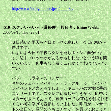
http://www5b.biglobe.ne.jp/~fumihiko/
[
510
]
スクレいろいろ（最終便）
投稿者：
Ishino
投稿日：
2005/09/15(Thu) 23:01
３日続いた雨天も昨日ようやく終わり、今日は朝から
快晴です。
いよいよ今日の午後スクレを発ちポトシに向かいま
す。途中ブロッケオがあるかもしれないという噂も聞
いています。何事もなく着くことができればよいので
すが。
パブロ・ミラネスのコンサート
今年のフェゥティバル・デ・ラ・クルトゥーラのメイ
ンイベントと言えるでしょう。キューバの大物歌手の
コンサートです。スクレに到着したときから、町中ポ
スターが張ってあって、宣伝カーでもCDをかけて回る
くらい町を挙げて宣伝していました。昨日がコンサー
トの当日で、昼間のうちにチケットを買っておこうと