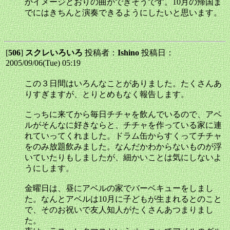
かイメージどおりの曲ができそうです。10月の帰国ま
でにはきちんと演奏できるようにしたいと思います。
[
506
]
スクレいろいろ
投稿者：
Ishino
投稿日：
2005/09/06(Tue) 05:19
この３日間はいろんなことがありました。たくさんあ
りすぎますが、とりとめもなく報告します。
こっちに来てから毎日チチャを飲んでいるので、アベ
ルがそんなに好きならと、チチャを作っている家に連
れていってくれました。ドラム缶からすくってチチャ
をのみ放題飲みました。なんだかわからないものが浮
いていたりもしましたが、細かいことは気にしないよ
うにします。
金曜日は、昼にアベルの家でバーベキューをしまし
た。なんとアベルは10月に子どもが生まれるとのこと
で、そのお祝いで友人知人がたくさんあつまりまし
た。