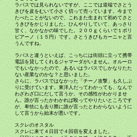
ラパスでは見られないですが、ここでは道端でさとう
きびを皮をむいて小さく切って売っています。今まで
たべたことがないので、これまた生まれて初めてさと
うきびをかじりました。ひんやりしていて、あっさり
甘く、なかなかの味でした。２００ｇくらいで１ボリ
ビアーノ（１５円）です。さとうきびもカーニャと言
うんですね。
ラパスと違うといえば、こっちには街頭に立って携帯
電話を貸してくれるジャマーダがいません。オルーロ
でもいなかったので、あるいはラパスでしかなりたた
ない産業なのかな？と思いました。
さらに、ラパスではなかった「チーノ攻撃」も久しぶ
りに受けています。東洋人だってわかっても、なんで
わざわざ口にだして言うか、その感性がわかりませ
ん。誰が言ったかわかれば殴ってやりたいところです
が、卑怯にも去り際に誰が言ったとわからないように
して言うから始末が悪いです。
スクレのオスタル
スクレに来て４日目で４回宿を変えました。