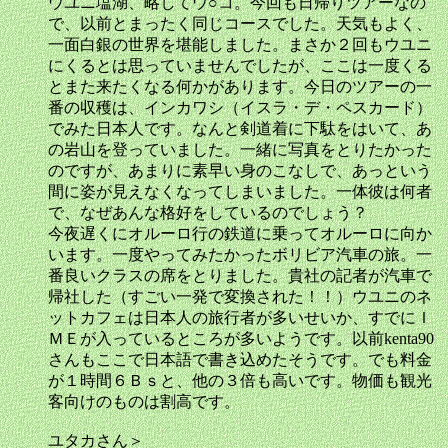
ウユニ塩湖、略してウ○コ。今回も日帰りツアーなの
で、以前とまったく同じコースでした。天気もよく、
一面白銀の世界を堪能しました。まさか２回もウユニ
にくるとは思っていませんでしたが、ここは一度くる
とまた来たくなる何かがあります。今日のツアーの一
番の収穫は、インカワシ（イスラ・デ・ペスカード）
でみた日本人です。なんと剣道着に下駄をはいて、あ
の岩山を登っていました。一緒に写真をとりたかった
のですが、あまりに素早い身のこなしで、あっという
間に姿が見えなくなってしまいました。一体彼は何者
で、なぜあんな格好をしているのでしょう？
今夜遅くにオルーロ行の鉄道に乗ってオルーロに向か
います。一度やってみたかったボリビア汽車の旅。一
番良いクラスの席をとりました。貴社の記者が汽車で
帰社した（すごい一発で変換された！！）ウユニのネ
ットカフェは日本人の旅行者が多いせいか、すでにＩ
ＭＥが入っているところが多いようです。以前kenta90
さんもここで日本語で書き込めたそうです。でも料金
が１時間６Ｂｓと、他の３倍も高いです。物価も観光
客向けのものは割高です。
ユタカさん＞