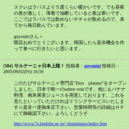
スクレはラパスより５度くらい暖かいです。でも昼夜
の差が激しく、薄着で油断していると夜は寒いです。
ここではラパスでは飲めないチチャが飲めるので、来
てから毎日飲んでいます。
goyouteiさん＞
開店おめでとうございます。帰国したら是非機会を作
って食べに行きたいと思います。
[
504
]
サルテーニャ日本上陸！
投稿者：
goyoutei
投稿日：
2005/09/02(Fri) 16:59
このたびサルテーニャ専門店”Don platano”をオープン
しました。日本で唯一のsalten~eriaです。他にもバナナ
料理、南米果実ジュースを用意しております。これを
見たといっていただければドリンクサービスいたしま
す☆是非一度御来店下さい。営業時間等の詳細はＨＰ
にて御確認下さい。よろしくどうぞ
http://www7a.biglobe.ne.jp/~donplatano/index.htm