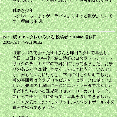
もあるので、ずっと乗り続けることも可能なのかも？
靴磨き少年
スクレにもいますが、ラパスよりずっと数が少ないで
す。理由は不明。
[
509
]
続々々スクレいろいろ
投稿者：
Ishino
投稿日：
2005/09/14(Wed) 08:32
以前ラパスで会ったN田さんと昨日スクレで再会し、
今日（13日）の午後一緒に隣町のヨタラ（ハチャ・マ
リュクのチュキミアの故郷）に行ってきました。お祭
りのあるときは闘牛とかあってにぎわうらしいのです
が、何もない時に行くと、本当に何もない町でした。
町の雰囲気はタラブコやビジャ・セラーノに似ていま
した。先週の土曜日に一緒にエントラーダで演奏した
子どもたちのいる孤児院（セントロ・カントゥータ）
に行って子ども達に会って、写真を渡してきました。
チチャが安かったので２リットルのペットボトル2本分
買って帰ってきました。