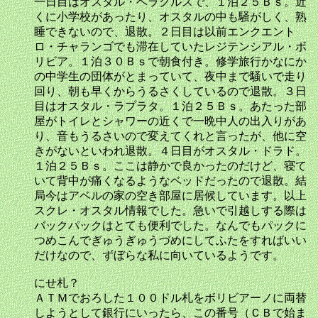
一日目はオスタル・ベラクルスで、１泊２５Ｂｓ。近
くに小学校があったり、オスタルの中も騒がしく、熟
睡できないので、退散。２日目は以前エンクエント
ロ・チャランゴでも滞在していたレジテンシアル・ボ
リビア。１泊３０Ｂｓで朝食付き。修学旅行かなにか
の中学生の団体がとまっていて、夜中まで騒いで走り
回り、朝も早くからうるさくしているので退散。３日
目はオスタル・ラプラタ。１泊２５Ｂｓ。あたった部
屋がトイレとシャワーの近くで一晩中人の出入りがあ
り、音もうるさいので変えてくれと言ったが、他に空
きがないといわれ退散。４日目がオスタル・ドラド。
１泊２５Ｂｓ。ここは静かで良かったのだけど、寝て
いて背中が痛くなるようなベッドだったので退散。結
局今はアベルの家の空き部屋に居候しています。以上
スクレ・オスタル情報でした。急いで引越しする際は
バックパックはとても便利でした。なんでもパックに
つめこんでぎゅうぎゅうづめにしてふたをすればいい
だけなので、ずぼらな私に向いているようです。
にせ札？
ＡＴＭでおろした１００ドル札をボリビアーノに両替
しようとして銀行にいったら、この番号（ＣＢで始ま