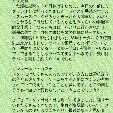
ビザ更新
また滞在期間を３０日伸ばすために、今日の午前にミ
グラシオンに行ってきました。ラパスて手続きするよ
りスムーズに行くだろうと思ったら大間違い。わざと
いじわるして待たしているのかと思うくらいの非能率
的な作業で、なんどもコピーをとりに行かされたり、
挙句の果てに、自分の書類を隣の建物に持っていか
れ、1時間以上待たされました。結局トータルで３時間
以上かかりました。ラパスで更新すると2日がかりです
が、手続きにかかるトータル時間は1時間半くらいなの
で、できることならラパスで更新すべきです。費用は
ラパスと同じく約２０ドルでした。
インターネットカフェ
スクレにはたくさんあるのですが、夕方には学校帰り
の子ども達がネットゲームをするためにマシンが占領
されていて使えないことことが多いです。どこの国も
子どもの遊びは変わらないということでしょうか。
さてさてスクレ出発の日も近づいてきました。知り合
いもたくさんできたので、別れが名残惜しいです。ス
クレからの便りも次回あたりが最後になると思いま