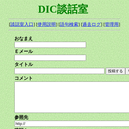
DIC談話室
[
談話室入口
] [
使用説明
] [
語句検索
] [
過去ログ
] [
管理用
]
おなまえ
Ｅメール
タイトル
コメント
参照先