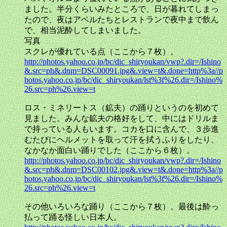
ました。半分くらいみたところで、日が暮れてしまっ
たので、夜はアベルたちとレストランで夜中まで飲ん
で、相当泥酔してしまいました。
写真
スクレが優れている点（ここから７枚）。
http://photos.yahoo.co.jp/bc/dic_shiryoukan/vwp?.dir=/Ishino
&.src=ph&.dnm=DSC00091.jpg&.view=t&.done=http%3a//p
hotos.yahoo.co.jp/bc/dic_shiryoukan/lst%3f%26.dir=/Ishino%
26.src=ph%26.view=t
ロス・ミネリートス（鉱夫）の踊りというのを初めて
見ました。みんな鉱夫の格好をして、中にはドリルま
で持っている人もいます。コカを口に含んで、３歩進
むたびにヘルメットを取って汗を拭うふりをしたり、
なかなか面白い踊りでした（ここから６枚）。
http://photos.yahoo.co.jp/bc/dic_shiryoukan/vwp?.dir=/Ishino
&.src=ph&.dnm=DSC00102.jpg&.view=t&.done=http%3a//p
hotos.yahoo.co.jp/bc/dic_shiryoukan/lst%3f%26.dir=/Ishino%
26.src=ph%26.view=t
その他いろいろな踊り（ここから７枚）。最後は酔っ
払って踊る怪しい日本人。