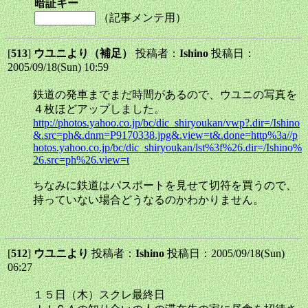
暗証キー
（記事メンテ用）
[
513
]
ウユニより（補足）
投稿者：
Ishino
投稿日：
2005/09/18(Sun) 10:59
鉄道の発車までまだ時間があるので、ウユニの写真を
４枚ほどアップしました。
http://photos.yahoo.co.jp/bc/dic_shiryoukan/vwp?.dir=/Ishino
&.src=ph&.dnm=P9170338.jpg&.view=t&.done=http%3a//p
hotos.yahoo.co.jp/bc/dic_shiryoukan/lst%3f%26.dir=/Ishino%
26.src=ph%26.view=t
ちなみに鉄道はパスポートを見せて切符を買うので、
持っていない場合どうなるのかわかりません。
[
512
]
ウユニより
投稿者：
Ishino
投稿日：2005/09/18(Sun)
06:27
１５日（木）スクレ最終日