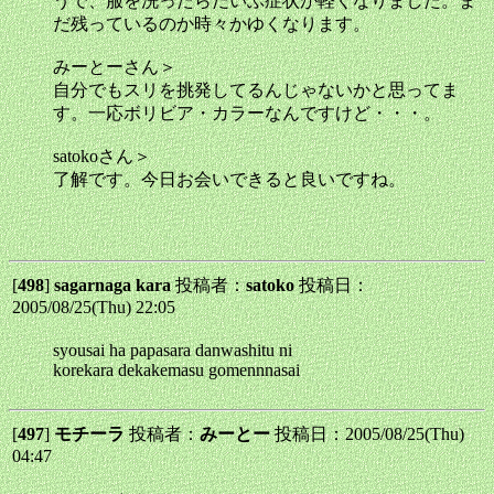
うで、服を洗ったらだいぶ症状が軽くなりました。ま
だ残っているのか時々かゆくなります。
みーとーさん＞
自分でもスリを挑発してるんじゃないかと思ってま
す。一応ボリビア・カラーなんですけど・・・。
satokoさん＞
了解です。今日お会いできると良いですね。
[
498
]
sagarnaga kara
投稿者：
satoko
投稿日：
2005/08/25(Thu) 22:05
syousai ha papasara danwashitu ni
korekara dekakemasu gomennnasai
[
497
]
モチーラ
投稿者：
みーとー
投稿日：2005/08/25(Thu)
04:47