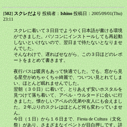
[
502
]
スクレだより
投稿者：
Ishino
投稿日：2005/09/01(Thu)
23:11
スクレに着いて３日目でようやく日本語が書ける環境
ができました。パソコンにインストールしても再起動
しないといけないので、翌日まで待たないとなりませ
んでした。
そんなわけで、遅ればせながら、この３日ほどのレポ
ートをまとめて書きます。
夜行バスは暖房もあって快適でした。でも、窓から見
る星空がめちゃくちゃ綺麗で、ついつい見とれてしま
い、ほとんど眠れませんでした。
翌朝（３０日）に着いて、とりあえず安いホスタルを
見つけて落ち着いて、アベル・ウルタードに会いに行
きました。懐かしいアベルの兄弟や友人にも会えまし
た。２年ぶりのスクレはほとんど何も変わっていませ
ん。
今日（１日）から１６日まで、Fiesta de Cultura（文化
祭）があり、さまざまなイベントが目白押しです。詳