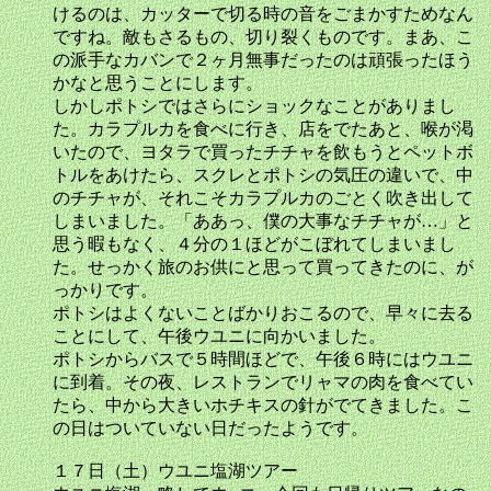
けるのは、カッターで切る時の音をごまかすためなん
ですね。敵もさるもの、切り裂くものです。まあ、こ
の派手なカバンで２ヶ月無事だったのは頑張ったほう
かなと思うことにします。
しかしポトシではさらにショックなことがありまし
た。カラプルカを食べに行き、店をでたあと、喉が渇
いたので、ヨタラで買ったチチャを飲もうとペットボ
トルをあけたら、スクレとポトシの気圧の違いで、中
のチチャが、それこそカラプルカのごとく吹き出して
しまいました。「ああっ、僕の大事なチチャが…」と
思う暇もなく、４分の１ほどがこぼれてしまいまし
た。せっかく旅のお供にと思って買ってきたのに、が
っかりです。
ポトシはよくないことばかりおこるので、早々に去る
ことにして、午後ウユニに向かいました。
ポトシからバスで５時間ほどで、午後６時にはウユニ
に到着。その夜、レストランでリャマの肉を食べてい
たら、中から大きいホチキスの針がでてきました。こ
の日はついていない日だったようです。
１７日（土）ウユニ塩湖ツアー