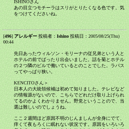
ISHINOさん
あの目立つモチーラはスリがとりたくなる色です。気
をつけてくださいね。
[
496
]
アレルギー
投稿者：
Ishino
投稿日：2005/08/25(Thu)
00:44
先日あったウィルソン・モリーナの従兄弟という人と
ホテルの前でばったり出会いました。話を菊とホテル
の２つ隣のビルで働いているとのことでした。ラパス
ってやっぱり狭い。
KENCITOさん＞
日本人の大統領候補は初めて知りました。テレビなど
の情報源がないので、こちらでどれだけ取り上げられ
てるのかよくわかりません。野党ということので、当
選は難しいのでしょうね。
ここ２週間ほど原因不明のじんましんが全身にでて、
痒くて夜もろくに眠れない状況です。原因をいろいろ