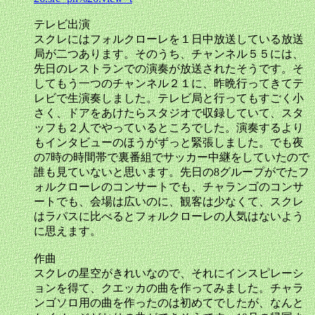
テレビ出演
スクレにはフォルクローレを１日中放送している放送
局が二つあります。そのうち、チャンネル５５には、
先日のレストランでの演奏が放送されたそうです。そ
してもう一つのチャンネル２１に、昨晩行ってきてテ
レビで生演奏しました。テレビ局と行ってもすごく小
さく、ドアをあけたらスタジオで収録していて、スタ
ッフも２人でやっているところでした。演奏するより
もインタビューのほうがずっと緊張しました。でも夜
の7時の時間帯で裏番組でサッカー中継をしていたので
誰も見ていないと思います。先日の8グループがでたフ
ォルクローレのコンサートでも、チャランゴのコンサ
ートでも、会場は広いのに、観客は少なくて、スクレ
はラパスに比べるとフォルクローレの人気はないよう
に思えます。
作曲
スクレの星空がきれいなので、それにインスピレーシ
ョンを得て、クエッカの曲を作ってみました。チャラ
ンゴソロ用の曲を作ったのは初めてでしたが、なんと