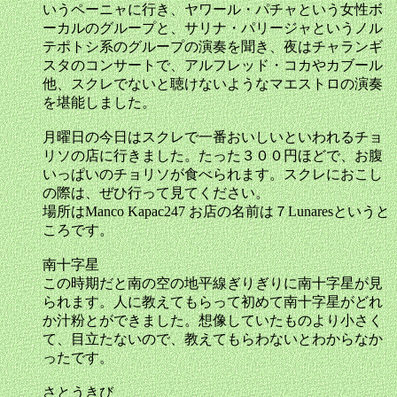
いうペーニャに行き、ヤワール・パチャという女性ボ
ーカルのグループと、サリナ・パリージャというノル
テポトシ系のグループの演奏を聞き、夜はチャランギ
スタのコンサートで、アルフレッド・コカやカブール
他、スクレでないと聴けないようなマエストロの演奏
を堪能しました。
月曜日の今日はスクレで一番おいしいといわれるチョ
リソの店に行きました。たった３００円ほどで、お腹
いっぱいのチョリソが食べられます。スクレにおこし
の際は、ぜひ行って見てください。
場所はManco Kapac247 お店の名前は７Lunaresというと
ころです。
南十字星
この時期だと南の空の地平線ぎりぎりに南十字星が見
られます。人に教えてもらって初めて南十字星がどれ
か汁粉とができました。想像していたものより小さく
て、目立たないので、教えてもらわないとわからなか
ったです。
さとうきび