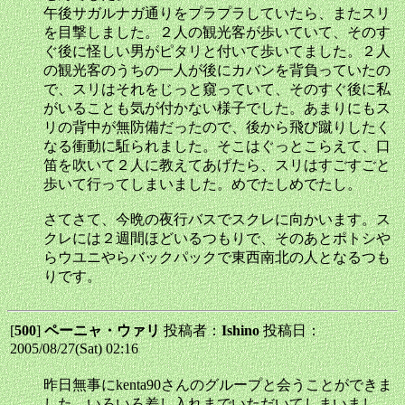
午後サガルナガ通りをプラプラしていたら、またスリ
を目撃しました。２人の観光客が歩いていて、そのす
ぐ後に怪しい男がピタリと付いて歩いてました。２人
の観光客のうちの一人が後にカバンを背負っていたの
で、スリはそれをじっと窺っていて、そのすぐ後に私
がいることも気が付かない様子でした。あまりにもス
リの背中が無防備だったので、後から飛び蹴りしたく
なる衝動に駈られました。そこはぐっとこらえて、口
笛を吹いて２人に教えてあげたら、スリはすごすごと
歩いて行ってしまいました。めでたしめでたし。
さてさて、今晩の夜行バスでスクレに向かいます。ス
クレには２週間ほどいるつもりで、そのあとポトシや
らウユニやらバックパックで東西南北の人となるつも
りです。
[
500
]
ペーニャ・ウァリ
投稿者：
Ishino
投稿日：
2005/08/27(Sat) 02:16
昨日無事にkenta90さんのグループと会うことができま
した。いろいろ差し入れまでいただいてしまいまし