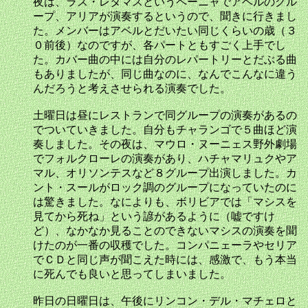
夜は、ラス・レタマスというペーニャでアベルのグル
ープ、アリアが演奏するというので、聞きに行きまし
た。メンバーはアベルとだいたい同じくらいの歳（３
０前後）なのですが、各パートともすごく上手でし
た。カバー曲の中には自分のレパートリーとだぶる曲
もありましたが、同じ曲なのに、なんでこんなに違う
んだろうと考えさせられる演奏でした。
土曜日は昼にレストランで同グループの演奏があるの
でついていきました。自分もチャランゴで５曲ほど演
奏しました。その夜は、マウロ・ヌーニェス野外劇場
でフォルクローレの演奏があり、ハチャマリュクやア
マル、オリソンテスなど８グループ出演しました。カ
ント・スールがロック調のグループになっていたのに
は驚きました。なによりも、ボリビアでは「マシスを
見てから死ね」という諺があるように（嘘ですけ
ど）、なかなか見ることのできないマシスの演奏を聞
けたのが一番の収穫でした。コンパニェーラやセリア
でＣＤと同じ声が聞こえた時には、感激で、もう本当
に死んでも良いと思ってしまいました。
昨日の日曜日は、午後にリンコン・デル・マチェロと