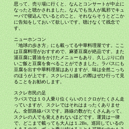
思って、売り場に行くと、なんとコンサートが中止に
なったと聴かされました。なんでも当人が風邪でキュ
ーバで寝込んでいるとのこと。それならそうとどこか
に告知をしておいて欲しいです。聴けなくて残念で
す。
ニューホンコン
「地球の歩き方」にも載ってる中華料理屋です。ここ
は豆腐料理がおすすめで、麻婆豆腐が絶品です。また
湯豆腐に醤油をかけたメニューもあり、久しぶりに白
いご飯と豆腐を食べることができました。ラパスにも
豆腐を出す中華料理屋はありますが、味は全然こっち
のほうが上です。スクレにお越しの際はぜひ行って見
ることをお勧めします。
スクレ市民の足
ラパスでは１０人乗り位くらいのミクロがたくさん走
っていますが、スクレではそれはまったくありませ
ん。全部路線バスです。路線の数がたくさんあって、
スクレの人でも覚えきれないほどです。運賃は一律
で、どこまで載っても大人は１.2Bs。巡回しているの