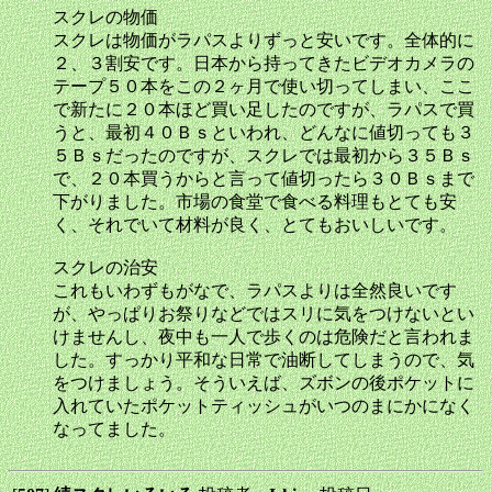
スクレの物価
スクレは物価がラパスよりずっと安いです。全体的に
２、３割安です。日本から持ってきたビデオカメラの
テープ５０本をこの２ヶ月で使い切ってしまい、ここ
で新たに２０本ほど買い足したのですが、ラパスで買
うと、最初４０Ｂｓといわれ、どんなに値切っても３
５Ｂｓだったのですが、スクレでは最初から３５Ｂｓ
で、２０本買うからと言って値切ったら３０Ｂｓまで
下がりました。市場の食堂で食べる料理もとても安
く、それでいて材料が良く、とてもおいしいです。
スクレの治安
これもいわずもがなで、ラパスよりは全然良いです
が、やっぱりお祭りなどではスリに気をつけないとい
けませんし、夜中も一人で歩くのは危険だと言われま
した。すっかり平和な日常で油断してしまうので、気
をつけましょう。そういえば、ズボンの後ポケットに
入れていたポケットティッシュがいつのまにかになく
なってました。