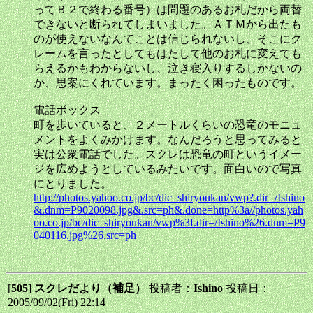
ってＢ２で終わる番号）は問題のあるお札だから両替
できないと断られてしまいました。ＡＴＭから出たも
のが使えないなんてことは信じられないし、そこにク
レームを言ったとしてもはたして他のお札に変えても
らえるかもわからないし、泣き寝入りするしかないの
か、思案にくれています。まったく困ったものです。
電話ボックス
町を歩いていると、２メートルくらいの恐竜のモニュ
メントをよくみかけます。なんだろうと思ってみると
実は公衆電話でした。スクレは恐竜の町というイメー
ジを広めようとしているみたいです。面白いので写真
にとりました。
http://photos.yahoo.co.jp/bc/dic_shiryoukan/vwp?.dir=/Ishino
&.dnm=P9020098.jpg&.src=ph&.done=http%3a//photos.yah
oo.co.jp/bc/dic_shiryoukan/vwp%3f.dir=/Ishino%26.dnm=P9
040116.jpg%26.src=ph
[
505
]
スクレだより（補足）
投稿者：
Ishino
投稿日：
2005/09/02(Fri) 22:14