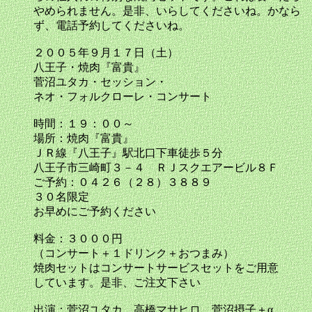
やめられません。是非、いらしてくださいね。かなら
ず、電話予約してくださいね。
２００５年９月１７日（土）
八王子・焼肉『富貴』
菅沼ユタカ・セッション・
ネオ・フォルクローレ・コンサート
時間：１９：００～
場所：焼肉『富貴』
ＪＲ線『八王子』駅北口下車徒歩５分
八王子市三崎町３－４ ＲＪスクエアービル８Ｆ
ご予約：０４２６（２８）３８８９
３０名限定
お早めにご予約ください
料金：３０００円
（コンサート＋１ドリンク＋おつまみ）
焼肉セットはコンサートサービスセットをご用意
しています。是非、ご注文下さい
出演：菅沼ユタカ、高橋マサヒロ、菅沼摂子＋α