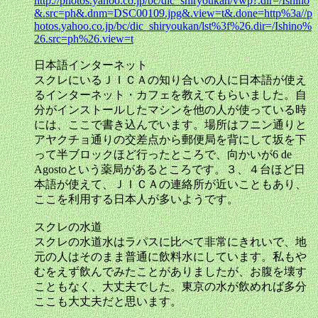
http://photos.yahoo.co.jp/bc/dic_shiryoukan/vwp?.dir=/Ishino
&.src=ph&.dnm=DSC00109.jpg&.view=t&.done=http%3a//p
hotos.yahoo.co.jp/bc/dic_shiryoukan/lst%3f%26.dir=/Ishino%
26.src=ph%26.view=t
日本語インターネット
スクレにいるＪＩＣＡの知り合いの人に日本語が使え
るインターネット・カフェを教えてもらいました。自
分がインストールしたマシンを他の人が使っている時
には、ここで書き込んでいます。場所はフニン通りと
アヤクチョ通りの交差点から郵便局を背にして坂を下
って半ブロックほど行ったところで、向かいが6 de
Agostoという薬局があるところです。３、４台ほど日
本語が使えて、ＪＩＣＡの連絡所が近いこともあり、
ここを利用する日本人が多いようです。
スクレの水道
スクレの水道水はラパスに比べて非常にきれいで、地
元の人はそのまま普通に飲料水にしています。私もや
むをえず飲んでみたことがありましたが、お腹を壊す
こともなく、大丈夫でした。東京の水が飲めれば多分
ここも大丈夫だと思います。