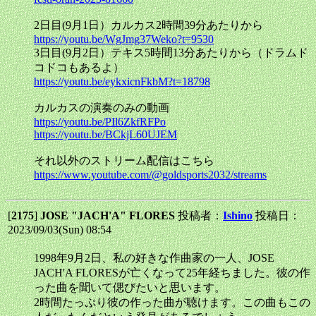
2日目(9月1日）カルカス2時間39分あたりから
https://youtu.be/WgJmg37Weko?t=9530
3日目(9月2日）テキス5時間13分あたりから（ドラムド
コドコもあるよ）
https://youtu.be/eykxicnFkbM?t=18798
カルカスの演奏のみの動画
https://youtu.be/PIl6ZkfRFPo
https://youtu.be/BCkjL60UJEM
それ以外のストリーム配信はこちら
https://www.youtube.com/@goldsports2032/streams
[
2175
]
JOSE "JACH'A" FLORES
投稿者：
Ishino
投稿日：
2023/09/03(Sun) 08:54
1998年9月2日、私の好きな作曲家の一人、JOSE
JACH'A FLORESが亡くなって25年経ちました。彼の作
った曲を聞いて偲びたいと思います。
2時間たっぷり彼の作った曲が聴けます。この曲もこの