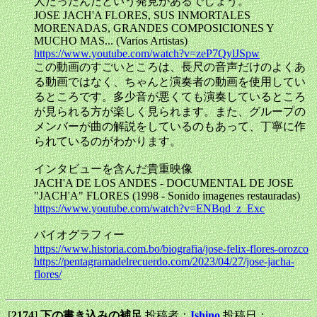
人だったんだという発見があるでしょう。
JOSE JACH'A FLORES, SUS INMORTALES
MORENADAS, GRANDES COMPOSICIONES Y
MUCHO MAS... (Varios Artistas)
https://www.youtube.com/watch?v=zeP7QylJSpw
この動画のすごいところは、長尺の音声だけのよくあ
る動画ではなく、ちゃんと演奏者の動画を使用してい
るところです。多少音が悪くても演奏しているところ
が見られる方が楽しく見られます。また、グループの
メンバーが曲の解説をしているのもあって、丁寧に作
られているのがわかります。
インタビューを含んだ貴重映像
JACH'A DE LOS ANDES - DOCUMENTAL DE JOSE
"JACH'A" FLORES (1998 - Sonido imagenes restauradas)
https://www.youtube.com/watch?v=ENBqd_z_Exc
バイオグラフィー
https://www.historia.com.bo/biografia/jose-felix-flores-orozco
https://pentagramadelrecuerdo.com/2023/04/27/jose-jacha-
flores/
[
2174
]
下の書き込みの補足
投稿者：
Ishino
投稿日：