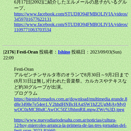
6月17日[2092]に紹介したエルメールの息子がいるグル
ープ。
https://www.facebook.com/STUDIO94FMBOLIVIA/videos/
3459701677622131
https://www.facebook.com/STUDIO94FMBOLIVIA/videos/
1109771063703534
[
2176
]
Festi-Oran
投稿者：
Ishino
投稿日：2023/09/03(Sun)
22:09
Festi-Oran
アルゼンチンサルタ市のオランで8月30日～9月2日まで
(8月31日は無し)行われた音楽祭。カルカスやテキスな
ど約30グループが出演。
プログラム
https://bieninformados.com.ar/download/multimedia.grande.8
d8e3498e7e54ee1.V2hhdHNBcHAgSW1hZ2UgMjAyMy0
wOC0zMCBhdCAwOC5fZ3JhbmRlLmpwZWc%3D.jpeg
https://www.nuevodiariodesalta.com.ar/noticias/cultura-
12/hoy-miercoles-arranca-la-primera-de-las-tres-jornadas-del-
festi-oran-2023-81660