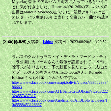
Miguelaが新旧のアルバムの両方に入っているというこ
とに気が付きました。Hutan~aの2012年のアルバムの7
曲目はMarcela Morenoの曲ですね。最新アルバムはビ
オレタ・パラ生誕100年に寄せて全曲カバー曲で構成さ
れています。
[
2160
]
除幕式
投稿者：
Ishino
投稿日：2023/08/20(Sun) 20:52
ラパスのクルトゥラス・イ・デ・ラ・マードレ・ティ
エラ公園にカブールさんの銅像が設置されて、19日に
除幕式がありました。下の動画を見たところ、式には
カブールさんの奥さんやAlfredo Cocaさん、Rolando
Encinasさんも列席したみたいですね。
https://www.facebook.com/senapi.bolivia/videos/3387728884
86663
https://www.facebook.com/ATBSantaCruzOficial/videos/222
324557437317
https://www.facebook.com/AnoticiandoATBBolivia/videos/1
045588453126687