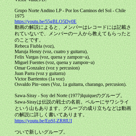
Grupo Norte Andino LP - Por los Caminos del Sol - Chile
1975
https://youtu.be/55gBLO5Dy0E
動画の解説によると、メンバーはレコードには記載さ
れていないで、メンバーの一人から教えてもらったと
のことです。
Rebeca Fiubla (voz),
Maruja Henry (voz, cuatro y guitarra),
Felix Vargas (voz, quena y zampon~a),
Miguel Fuentes (voz, quena y zampon~a)
Omar Gonzalez (voz y percusion)
Juan Parra (voz y guitarra)
Victor Barrientos (1a voz)
Osvaldo Pin~ones (Voz, 1a guitarra, charango, percusion).
Sawa-Siray - Soy del Norte (1977)Iquiqueのグループ。
Sawa-Sirayは伝説の戦士の名前。ペルーにサワシライ
という山もあります。グループの成り立ちなどは動画
の解説に詳しく書いてあります。
https://youtu.be/EpSf-ZR8IUI
ついで新しいグループ。