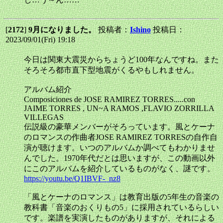
[
2172
]
9月になりました。
投稿者：
Ishino
投稿日：
2023/09/01(Fri) 19:18
今日は関東大震災からちょうど100年なんですね。また
そろそろ都市直下型地震がくるやもしれません。
アルバム紹介
Composiciones de JOSE RAMIREZ TORRES.....con
JAIME TORRES , UN~A RAMOS ,FLAVIO ZORRILLA
VILLEGAS
伝説級の豪華メンバーがそろっています。風とケーナ
のロマンスの作曲者JOSE RAMIREZ TORRESの自作自
演が聴けます。いつのアルバムか調べてもわかりませ
んでした。1970年代だとは思いますが、この動画以外
にこのアルバムを紹介しているものがなく、謎です。
https://youtu.be/Q1IBVF-_nz8
「風とケーナのロマンス」は教育出版の5年生の音楽の
教科書「音楽のおくりもの5」に採用されているらしい
です。楽譜を実演したものがありますが、それによる