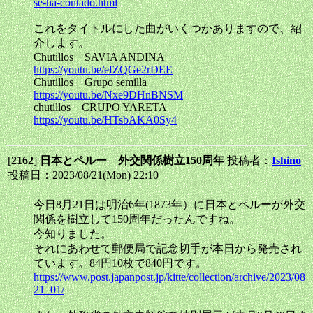
se-ha-contado.html
これをタイトルにした曲がいくつかありますので、紹
介します。
Chutillos SAVIA ANDINA
https://youtu.be/efZQGe2rDEE
Chutillos Grupo semilla
https://youtu.be/Nxe9DHnBNSM
chutillos CRUPO YARETA
https://youtu.be/HTsbAKA0Sy4
[
2162
]
日本とペルー 外交関係樹立150周年
投稿者：
Ishino
投稿日：2023/08/21(Mon) 22:10
今日8月21日は明治6年(1873年）に日本とペルーが外交
関係を樹立して150周年だったんですね。
今知りました。
それにあわせて郵便局で記念切手が本日から発売され
ています。84円10枚で840円です。
https://www.post.japanpost.jp/kitte/collection/archive/2023/08
21_01/