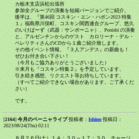
カ栃木支店浜松出張所
参加全グループの演奏を短縮バージョンでご紹介。
後半は、『第46回 コスキン・エン・ハポン2023 特集
１』福島県川俣町、コスキン関西連合グループ、悠久
のいけばーず（武器：サンポーニャ）、Ponishi の演奏
と、アルゼンチンからのゲスト カロリーナ・デル・
ペレリティさんのCDから１曲ご紹介致します。
その他イベント情報、『３人アンデス』の新曲も！
ぜひお付き合い下さい！
（今月もご協力ありがとうございました）
※来月も『コスキン特集２』を予定しています。
引き続き感想、リクエスト等お待ちしています。
（すべてご紹介できない場合があります。ご了承くだ
さい）
です。
[
2164
]
今月のペーニャライブ
投稿者：
Ishino
投稿日：
2023/08/24(Thu) 02:11
８月２６日(土）１４：３０～１７：３０ チャージ