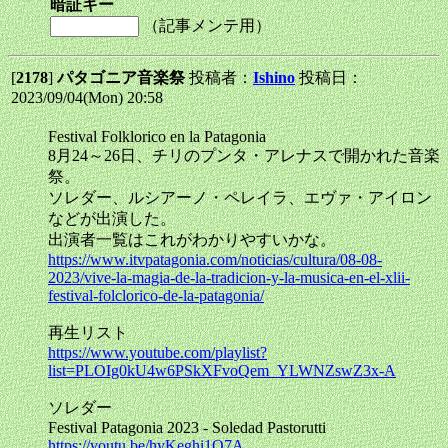
暗証キー
（記事メンテ用）
[
2178
]
パタゴニア音楽祭
投稿者：
Ishino
投稿日：
2023/09/04(Mon) 20:58
Festival Folklorico en la Patagonia
8月24～26日、チリのプンタ・アレナスで開かれた音楽
祭。
ソレダー、ルシアーノ・ペレイラ、エヴァ・アイロン
などが出演した。
出演者一覧はこれがわかりやすいかな。
https://www.itvpatagonia.com/noticias/cultura/08-08-
2023/vive-la-magia-de-la-tradicion-y-la-musica-en-el-xlii-
festival-folclorico-de-la-patagonia/
再生リスト
https://www.youtube.com/playlist?
list=PLOIg0kU4w6PSkXFvoQem_YLWNZswZ3x-A
ソレダー
Festival Patagonia 2023 - Soledad Pastorutti
https://youtu.be/hyKeghi1O7A