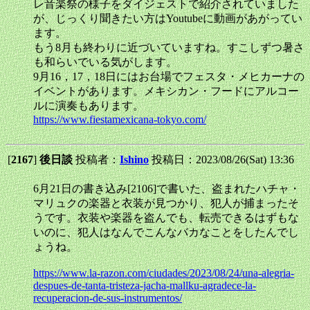
レ音楽祭の様子をダイジェストで紹介されていました
が、じっくり聞きたい方はYoutubeに動画があがってい
ます。
もう8月も終わりに近づいていますね。すこしずつ暑さ
も和らいでいる気がします。
9月16，17，18日にはお台場でフェスタ・メヒカーナの
イベントがあります。メキシカン・フードにアルコー
ルに演奏もあります。
https://www.fiestamexicana-tokyo.com/
[
2167
]
後日談
投稿者：
Ishino
投稿日：2023/08/26(Sat) 13:36
6月21日の書き込み[2106]で書いた、盗まれたハチャ・
マリュクの楽器と衣装が見つかり、犯人が捕まったそ
うです。衣装や楽器を盗んでも、転売できるはずもな
いのに、犯人はなんでこんなバカなことをしたんでし
ょうね。
https://www.la-razon.com/ciudades/2023/08/24/una-alegria-
despues-de-tanta-tristeza-jacha-mallku-agradece-la-
recuperacion-de-sus-instrumentos/