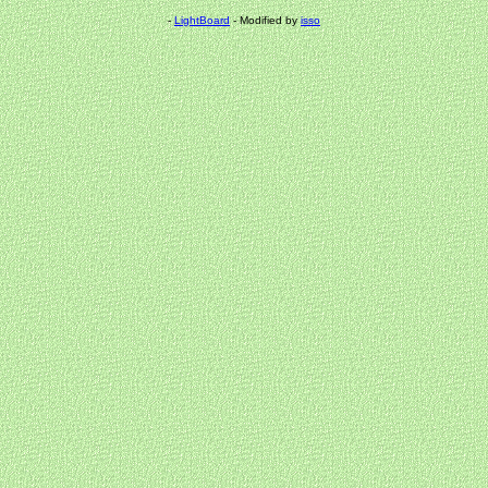
-
LightBoard
- Modified by
isso