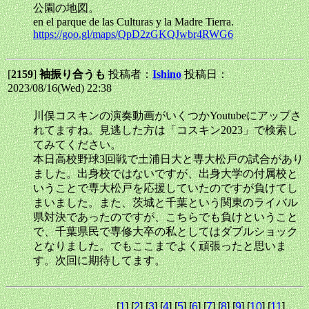
公園の地図。
en el parque de las Culturas y la Madre Tierra.
https://goo.gl/maps/QpD2zGKQJwbr4RWG6
[
2159
]
袖振り合うも
投稿者：
Ishino
投稿日：
2023/08/16(Wed) 22:38
川俣コスキンの演奏動画がいくつかYoutubeにアップさ
れてますね。見逃した方は「コスキン2023」で検索し
てみてください。
本日高校野球3回戦で土浦日大と専大松戸の試合があり
ました。出身校ではないですが、出身大学の付属校と
いうことで専大松戸を応援していたのですが負けてし
まいました。また、茨城と千葉という関東のライバル
県対決であったのですが、こちらでも負けということ
で、千葉県民で専修大卒の私としてはダブルショック
となりました。でもここまでよく頑張ったと思いま
す。次回に期待してます。
[
1
] [
2
] [
3
] [
4
] [
5
] [
6
] [
7
] [
8
] [
9
] [
10
] [
11
]