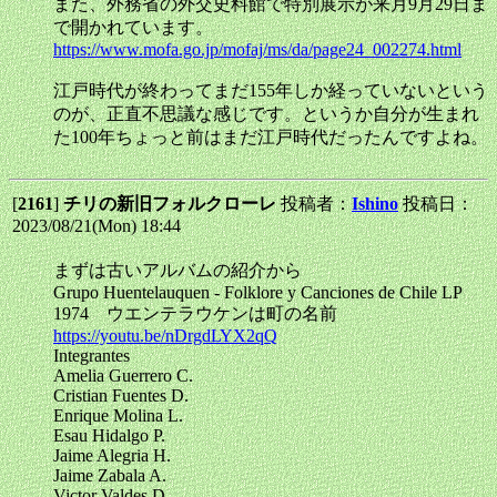
また、外務省の外交史料館で特別展示が来月9月29日ま
で開かれています。
https://www.mofa.go.jp/mofaj/ms/da/page24_002274.html
江戸時代が終わってまだ155年しか経っていないという
のが、正直不思議な感じです。というか自分が生まれ
た100年ちょっと前はまだ江戸時代だったんですよね。
[
2161
]
チリの新旧フォルクローレ
投稿者：
Ishino
投稿日：
2023/08/21(Mon) 18:44
まずは古いアルバムの紹介から
Grupo Huentelauquen - Folklore y Canciones de Chile LP
1974 ウエンテラウケンは町の名前
https://youtu.be/nDrgdLYX2qQ
Integrantes
Amelia Guerrero C.
Cristian Fuentes D.
Enrique Molina L.
Esau Hidalgo P.
Jaime Alegria H.
Jaime Zabala A.
Victor Valdes D.