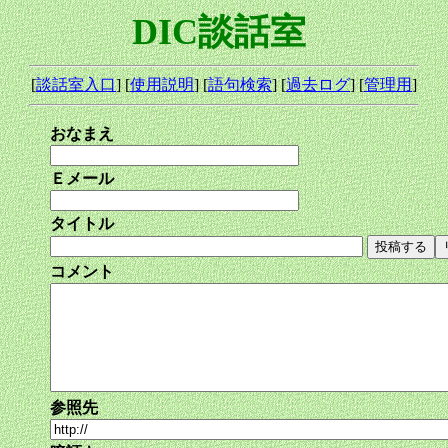
DIC談話室
[
談話室入口
] [
使用説明
] [
語句検索
] [
過去ログ
] [
管理用
]
おなまえ
Ｅメール
タイトル
コメント
参照先