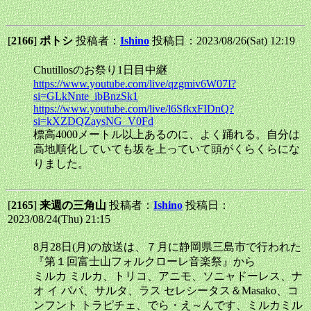
[
2166
]
ポトシ
投稿者：
Ishino
投稿日：2023/08/26(Sat) 12:19
Chutillosのお祭り1日目中継
https://www.youtube.com/live/qzgmiv6W07I?
si=GLkNnte_ibBnzSk1
https://www.youtube.com/live/l6SfkxFIDnQ?
si=kXZDQZaysNG_V0Fd
標高4000メートル以上あるのに、よく踊れる。自分は
高地順化していても坂を上っていて頭がくらくらにな
りました。
[
2165
]
来週の三角山
投稿者：
Ishino
投稿日：
2023/08/24(Thu) 21:15
8月28日(月)の放送は、７月に静岡県三島市で行われた
『第１回富士山フォルクローレ音楽祭』から
ミルカ ミルカ、トリコ、アニモ、ソニャドーレス、ナ
オ イ パパ、サルタ、ラス セレシータス＆Masako、コ
ンフント トラピチェ、でら・え～んです、ミルカミル