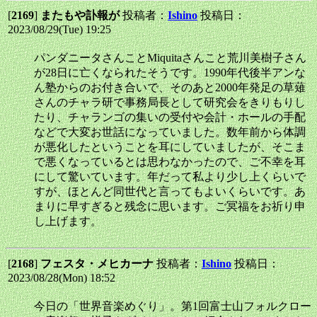
[
2169
]
またもや訃報が
投稿者：
Ishino
投稿日：
2023/08/29(Tue) 19:25
パンダニータさんことMiquitaさんこと荒川美樹子さん
が28日に亡くなられたそうです。1990年代後半アンな
ん塾からのお付き合いで、そのあと2000年発足の草薙
さんのチャラ研で事務局長として研究会をきりもりし
たり、チャランゴの集いの受付や会計・ホールの手配
などで大変お世話になっていました。数年前から体調
が悪化したということを耳にしていましたが、そこま
で悪くなっているとは思わなかったので、ご不幸を耳
にして驚いています。年だって私より少し上くらいで
すが、ほとんど同世代と言ってもよいくらいです。あ
まりに早すぎると残念に思います。ご冥福をお祈り申
し上げます。
[
2168
]
フェスタ・メヒカーナ
投稿者：
Ishino
投稿日：
2023/08/28(Mon) 18:52
今日の「世界音楽めぐり」。第1回富士山フォルクロー