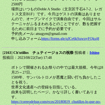
2500円
場所はいつものDoble A Studio（文京区千石4-7-2、レガ
トス文京B1F）です。今月はゲストの演奏はありませ
んので、オープンマイクで演奏自由です。今回はサル
テーニャがふるまわれるとのことですが、数を把握す
るために前日までに予約が必要です。
予約先メール: atsugym@gmail.com
申し込みフォーム
https://forms.gle/qJCe6kSuwuyFQkuj8
[
2163
]
Ch'utillos チュティージョスの祝祭
投稿者：
Ishino
投稿日：2023/08/22(Tue) 17:48
ポトシで開催されるお祭りの中では最大規模。今年は8
月25～27日。
1589年、サンバルトロメが悪魔と闘い打ち負かしたこ
とを祝う。
世界文化遺産への登録を目指している。
由来を説明したページ。かなり詳しく書いてありま
す。
https://correodelsur.com/ecos/20180819_chutillos-lo-que-no-