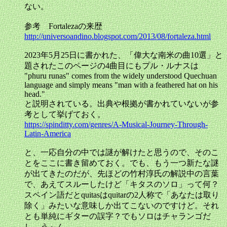
ない。
参考 Fortalezaの来歴
http://universoandino.blogspot.com/2013/08/fortaleza.html
2023年5月25日に書かれた、「偉大な南米の曲10選」と
題されたこのページの4曲目にもプル・ルナスは
"phuru runas" comes from the widely understood Quechuan
language and simply means "man with a feathered hat on his
head."
と説明されている。出典や根拠が書かれていないが参
考として挙げておく。
https://spinditty.com/genres/A-Musical-Journey-Through-
Latin-America
と、一応自分の中では謎が解けたと思うので、そのこ
とをここに書き留めておく。でも、もう一つ新たな謎
が出てきたのだが、先ほどの竹村淳氏の解説中の言葉
で、あえてスルーしたけど「キタスのソロ」って何？
スペイン語だとquitasはquitarの2人称で「あなたは取り
除く」みたいな意味しか出てこないのですけど。それ
とも単純にギターの誤字？でもソロはチャランゴだ
し…う～ん……