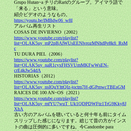
Grupo Hutan~a チリのRariのグループ。アイマラ語で
「来る」という意味。
紹介ビデオのようなもの。
https://youtu.be/IMBdw06_w8I
アルバム再生リスト
COSAS DE INVIERNO（2002）
https://www.youtube.com/playlist?
list=OLAK5uy_mP2pBAlWUsEENlvrozMNhdPe8kfi_RsM
c
TU DURA PIEL（2006）
https://www.youtube.com/playlist?
list=OLAK5uy_naR1cyxFHSVUmMKFwWsEN-
crE4kJw54dA
HISTORIAS（2012）
https://www.youtube.com/playlist?
list=OLAK5uy_nsIQuYlttQIz-joctm7H-dGPmwcTBEsGM
RAICES DE 100 AN~OS（2021）
https://www.youtube.com/playlist?
list=OLAK5uy_mfYU7wuT_Uk1QDPDWFtz1TrG9Kky8J
XhA
古い方のアルバムを聴いていると何十年も前にタイム
スリップした感じになります。総じて昔の方がインス
トの曲は圧倒的に多いですね。今Candombe para