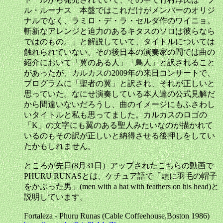
ル・ルーナス 本盤ではこれだけがメンバーのオリジ
ナルでなく、ラミロ・デ・ラ・セルダ作のワイニョ。
斬新なアレンジと迫力のあるキタスのソロは彼らなら
ではのもの。」と解説していて、タイトルについては
触れられていない。その後日本の演奏家の間では曲の
紹介において「翼のある人」「鳥人」と訳されること
があったが、カルカスの2009年の来日コンサートで、
プログラムに「聖者の翼」と訳され、それが正しいと
思っていた。なにせ演奏している本人達の公式見解だ
から間違いないだろうし、曲のイメージにもふさわし
いタイトルと私も思ってました。カルカスのロゴの
「K」の文字にも翼のある聖人みたいなのが描かれて
いるのもその訳が正しいと納得させる後押しをしてい
たかもしれません。
ところが先日(8月31日）アップされたこちらの動画で
PHURU RUNASとは、ケチュア語で「頭に羽毛の帽子
をかぶった男」(men with a hat with feathers on his head)と
説明しています。
Fortaleza - Phuru Runas (Cable Coffeehouse,Boston 1986)