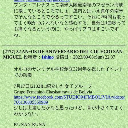
プンタ・アレナスって南米大陸最南端のマゼラン海峡
に接しているところでしょ。屋内とはいえ真冬の南米
でそんなところでやるってすごい。それに2時間も歌っ
てよく喉がつぶれないなと感心する。自分は1曲歌って
も痛くなるというのに。やっぱりプロはすごいです
ね。
[
2177
]
32 AN~OS DE ANIVERSARIO DEL COLEGIO SAN
MIGUEL
投稿者：
Ishino
投稿日：2023/09/03(Sun) 22:37
オルロのサンミゲル学校創立32周年を祝したイベント
での演奏
7月17日[2132]に紹介した女子グループ
Grupo Femenino Chaskan~awis de Bolivia
https://www.facebook.com/STUDIO94FMBOLIVIA/videos/
766130805550989
少しは上達したかなと思ったけど、音が小さくてよく
わからない。
KUNAN RUNA