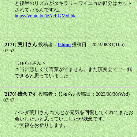
と後半のリズムがタキラリ～ワイニョの部分はカット
されているんですね。
https://youtu.be/jeAeEGMxhbk
[
2171
]
荒川さん
投稿者：
Ishino
投稿日：2023/08/31(Thu)
07:52
じゅら♪さん＞
本当に悲しくて言葉がでません。また演奏会でご一緒
できると思っていました。
[
2170
]
残念です
投稿者：
じゅら♪
投稿日：2023/08/30(Wed)
07:47
パンダ荒川さん なんとか元気を回復してくれてまたお
会いしたいと思っていましたが残念です。
ご冥福をお祈りします。