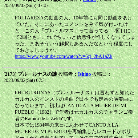
2023/09/03(Sun) 07:07
FOLTAREZAの動画の人、10年前にも同じ動画をあげ
ていた。そこにあったコメントをみて気が付いたけ
ど、この人「プル・ルマス」って言ってる。2回口にし
て2回とも。これでちょっと信憑性が怪しくなってしま
った。まあそういう解釈もあるんだなという程度にし
ておきましょうか。
https://www.youtube.com/watch?v=6cj_2bA1aZk
[
2173
]
プル・ルナスの謎
投稿者：
Ishino
投稿日：
2023/09/02(Sat) 07:31
PHURU RUNAS（プル・ルーナス）は言わずと知れた
カルカスのインストの名曲で日本でも定番の演奏曲に
なっています。初出はCANTO A LA MUJER DE MI
PUEBLO（1982）で作者は元カルカスのチャランゴ奏
者のRamiro de la Zeldaです。
日本では1984年の来日にあわせてCANTO A LA
MUJER DE MI PUEBLOを再編集したレコードがポリ
ドールから発売されていて、その中で竹村淳氏は「プ