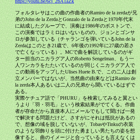
https://youtu.be/6cj_2bA1aZk
フォルタレサはこの曲の作曲者のRamiro de la zerdaが兄
弟のJohn de la ZerdaとGonzalo de la Zerdaと1970年代末
に結成したグループで、演奏は1986年のボストンで、
この演奏ではラミロはいないものの、ジョンとゴンサ
ロが参加している（チャランゴを弾いているJohn de la
Zerdaはこのとき21歳で、6年後の1992年に27歳の若さ
で亡くなっている）。MCで曲を解説しているのがギ
ター担当のニカラグア人のRoberto Sengelman、もう一
人ワンカラをたたいているのが同じくニカラグア人で
この動画をアップしたUlises Huete B.で、この二人は創
立メンバーではないが、当然曲の由来などはRamiro de
la zerda本人あるいは二人の兄弟から聞いているはずで
ある。
実際ケチュア語で「PHURU」を検索してみると翼とい
うより「羽・羽毛」という検索結果がでてくる。作曲
者が存命だから直接本人にメールでもして聞けば一発
で解決する問題だけど、さすがにそれは抵抗があるの
で、想像の域を脱していないが、TobasやTinkuの衣装
のような羽飾りを頭に付けた勇ましい男たちの姿を想
像すると、曲のイメージと合っているとも言えなくは