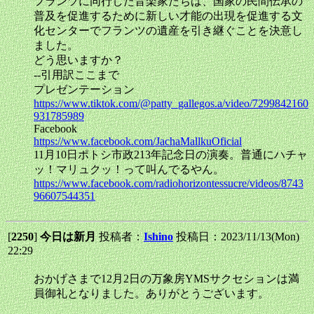
フランツに同行した音楽家たちは、国家の民間伝承の
普及を促進するために新しい才能の出現を促進する文
化センターでフランツの遺産を引き継ぐことを決意し
ました。
どう思いますか？
--引用訳ここまで
プレゼンテーション
https://www.tiktok.com/@patty_gallegos.a/video/7299842160
931785989
Facebook
https://www.facebook.com/JachaMallkuOficial
11月10日ポトシ市政213年記念日の演奏。普通にハチャ
ッ！マリュクッ！って叫んでるやん。
https://www.facebook.com/radiohorizontessucre/videos/8743
96607544351
[
2250
]
今日は新月
投稿者：
Ishino
投稿日：2023/11/13(Mon)
22:29
おかげさまで12月2日の万象房YMSサクセションは満
員御礼となりました。ありがとうございます。