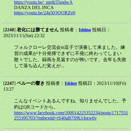
https://youtu.be/_nmjk55mdwA
DANZA DEL INCA
https://youtu.be/24gXQOORZe0
[
2248
]
老化には勝てません
投稿者：
Ishino
投稿日：
2023/11/11(Sat) 22:32
フォルクローレ交流会in逗子で演奏して来ました。練
習の成果が十分発揮できずに不発に終わってしまい
散々でした。録画を見返すのが怖いです。去年も失敗
して落ち込んだ覚えが...
[
2247
]
ペルーの響き
投稿者：
Ishino
投稿日：2023/11/10(Fri)
13:27
こんなイベントあるんですね。知りませんでした。予
約はQRコードから。
https://www.facebook.com/100014225352234/posts/1717551
255395703/?mibextid=rS40aB7S9Ucbxw6v