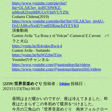
https://www.youtube.com/playlist?
list=OLAK5uy_ksHC9JWKZ-
mMexKDxmM9GUeVIi4VUYZ9c
Guitarra Chilena(2019)
https://www.youtube.com/playlist?list=OLAK5uy_mykU-
DxUAlfft-eNxdQVmHDRmqXdYEYK0
演奏動画
Gaston Avila "La Rosa y el Volcan"-Carnaval E.Cavour バ
ラと火山
https://youtu.be/R4vqkwBw4-4
Gaston Avila - Suriando
https://youtu.be/bzWZzbgJTqw
Youtubeのチャンネル
https://www.youtube.com/@gastondeavila/videos
https://www.youtube.com/@gastonavilaperez941/videos
[
2259
]
世界音楽めぐり
投稿者：
Ishino
投稿日：
2023/11/23(Thu) 00:18
昼間はまだ暖かいのですが、夜は冷えてきました。昨
夜はたまらずこの冬初めて暖房をつけました。
今月の三角山の『世界音楽めぐり 南米フォルクロー