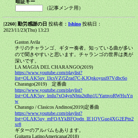
暗証キー
（記事メンテ用）
[
2260
]
勤労感謝の日
投稿者：
Ishino
投稿日：
2023/11/23(Thu) 13:23
Gaston Avila
チリのチャランゴ、ギター奏者。知っている曲が多い
ので聞きやすいと思います。チャランゴの世界は奥が
深いです。
LA MAGIA DEL CHARANGO(2019)
https://www.youtube.com/playlist?
list=OLAK5uy_l3csVZj5Zrad7C-KJQnkoyusi97Vdbc6o
Charango(2019) 定番曲
https://www.youtube.com/playlist?
list=OLAK5uy_lmIu7xO4ynNhta2tdhp1UYamvoRWHuYn
w
Charango / Clasicos Andinos(2019)定番曲
https://www.youtube.com/playlist?
list=OLAK5uy_mFQAYkBFOodn_IE1QVGue4XG2EPtn2
xr8
ギターのアルバムもあります。
Guitarra LatinoAmericana(2018)