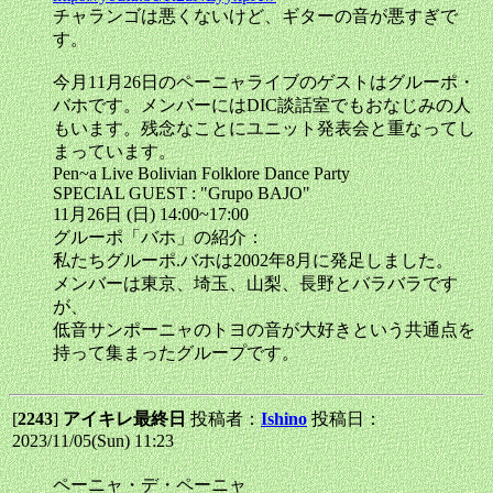
チャランゴは悪くないけど、ギターの音が悪すぎで
す。
今月11月26日のペーニャライブのゲストはグルーポ・
バホです。メンバーにはDIC談話室でもおなじみの人
もいます。残念なことにユニット発表会と重なってし
まっています。
Pen~a Live Bolivian Folklore Dance Party
SPECIAL GUEST : "Grupo BAJO"
11月26日 (日) 14:00~17:00
グルーポ「バホ」の紹介：
私たちグルーポ.バホは2002年8月に発足しました。
メンバーは東京、埼玉、山梨、長野とバラバラです
が、
低音サンポーニャのトヨの音が大好きという共通点を
持って集まったグループです。
[
2243
]
アイキレ最終日
投稿者：
Ishino
投稿日：
2023/11/05(Sun) 11:23
ペーニャ・デ・ペーニャ