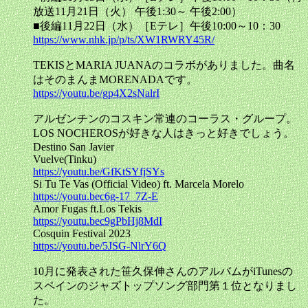
放送11月21日（火） 午後1:30～ 午後2:00）
■後編11月22日（水）［Eテレ］午後10:00～10：30
https://www.nhk.jp/p/ts/XW1RWRY45R/
TEKISとMARIA JUANAのコラボがありました。曲名
はそのまんまMORENADAです。
https://youtu.be/gp4X2sNalrI
アルゼンチンのコスキン常連のコーラス・グループ。
LOS NOCHEROSが好きな人はきっと好きでしょう。
Destino San Javier
Vuelve(Tinku)
https://youtu.be/GfKtSYfjSYs
Si Tu Te Vas (Official Video) ft. Marcela Morelo
https://youtu.bec6g-17_7Z-E
Amor Fugas ft.Los Tekis
https://youtu.bec9gPbHj8MdI
Cosquin Festival 2023
https://youtu.be/5JSG-NlrY6Q
10月に発表された笹久保伸さんのアルバムがiTunesの
スペインのジャズトップソング部門第１位となりまし
た。