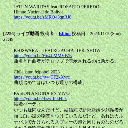
す。
JATUN WARITAS feat. ROSARIO PEREDO
Himno Nacional de Bolivia
https://youtu.be/zMRO48qnRJ8
[
2256
]
ライブ動画
投稿者：
Ishino
投稿日：2023/11/19(Sun)
22:49
KHISWARA - TEATRO ACHA -1ER. SHOW
https://youtu.be/Hn4I-MMVB5s
曲名と作曲者がテロップで表示されるのは助かる。
Chila jatun feipobol 2023
https://youtu.be/4w4TF2kXvrc
曲順含めてほぼいつも通りの構成。
PASION ANDINA EN VIVO
https://youtu.be/r6swrIukH5k
結婚パーティ
いつも疑問なんだけど、結婚式で新郎新婦や列席者が
頭に白い謎の物質をつけているんだけど、あれはカル
ナバルでかけられるスプレーの泡と同じものなのだろ
うか？紙吹雪か花びらのようにも見えるけど。