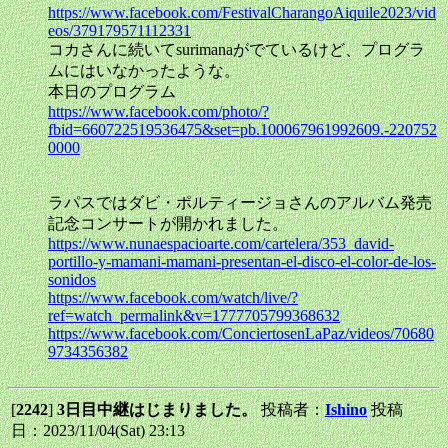
https://www.facebook.com/FestivalCharangoAiquile2023/vid
eos/379179571112331
コカさんに続いてsurimanaがでているけど、プログラ
ムにはいなかったような。
本日のプログラム
https://www.facebook.com/photo/?
fbid=660722519536475&set=pb.100067961992609.-220752
0000
ラパスではダビ・ポルティージョさんのアルバム発売
記念コンサートが開かれました。
https://www.nunaespacioarte.com/cartelera/353_david-
portillo-y-mamani-mamani-presentan-el-disco-el-color-de-los-
sonidos
https://www.facebook.com/watch/live/?
ref=watch_permalink&v=1777705799368632
https://www.facebook.com/ConciertosenLaPaz/videos/70680
9734356382
[
2242
]
3日目中継はじまりました。
投稿者：
Ishino
投稿
日：2023/11/04(Sat) 23:13