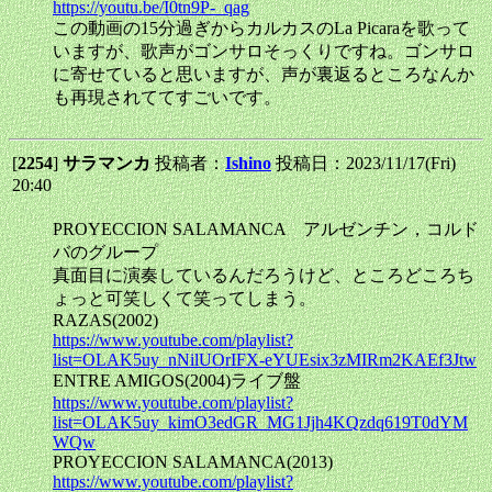
https://youtu.be/I0tn9P-_qag
この動画の15分過ぎからカルカスのLa Picaraを歌って
いますが、歌声がゴンサロそっくりですね。ゴンサロ
に寄せていると思いますが、声が裏返るところなんか
も再現されててすごいです。
[
2254
]
サラマンカ
投稿者：
Ishino
投稿日：2023/11/17(Fri)
20:40
PROYECCION SALAMANCA アルゼンチン，コルド
バのグループ
真面目に演奏しているんだろうけど、ところどころち
ょっと可笑しくて笑ってしまう。
RAZAS(2002)
https://www.youtube.com/playlist?
list=OLAK5uy_nNilUOrIFX-eYUEsix3zMIRm2KAEf3Jtw
ENTRE AMIGOS(2004)ライブ盤
https://www.youtube.com/playlist?
list=OLAK5uy_kimO3edGR_MG1Jjh4KQzdq619T0dYM
WQw
PROYECCION SALAMANCA(2013)
https://www.youtube.com/playlist?