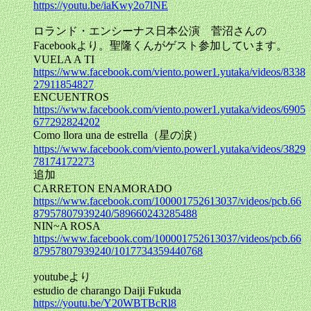
https://youtu.be/iaKwy2o7lNE
ロランド・エンシーナス日本公演 菅沼さんの
Facebookより。聖隆くんがゲスト参加しています。
VUELA A TI
https://www.facebook.com/viento.power1.yutaka/videos/8338
27911854827
ENCUENTROS
https://www.facebook.com/viento.power1.yutaka/videos/6905
677292824202
Como llora una de estrella（星の涙）
https://www.facebook.com/viento.power1.yutaka/videos/3829
78174172273
追加
CARRETON ENAMORADO
https://www.facebook.com/100001752613037/videos/pcb.66
87957807939240/589660243285488
NIN~A ROSA
https://www.facebook.com/100001752613037/videos/pcb.66
87957807939240/1017734359440768
youtubeより
estudio de charango Daiji Fukuda
https://youtu.be/Y20WBTBcRl8