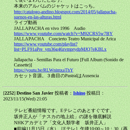
本来のアルバムのジャケットはこっち。
http://catalogo-andino.blogspot.com/2014/05/jallapacha-
suenos-en-las-alturas.html
ライブ動画
JALLAPACHA en vivo 1996 Audio
https://www.youtube.com/watch?v=M92CRS5w7BY
JALLAPACHA Concierto Teatro Municipal de Arica
https://www.youtube.com/playlist?
list=PLF91aPre_ym36g46zvmprydpMJQ7eKBLx
Jallapacha - Semillas Para el Futuro [Full Album (Sonido de
Cassette)]
https://youtu.be/RLWnimxaThY
カセット音源。３曲目のPastralはAusencia
[
2252
]
Destino San Javier
投稿者：
Ishino
投稿日：
2023/11/15(Wed) 21:05
テレビ番組情報です。Eテレこのあとすぐです。
坂井正人が「ナスカの地上絵」の謎を徹底解説
NHKアカデミア「文化人類学者 坂井正人」
■前編11月15日（水）［Eテレ］午後10:00～10：30（再