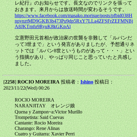
レ紀行』のお知らせです。長文なのでリンクを張って
おきます。来月からは放送時間が変わるそうです。
https://www.facebook.com/masako.morisue/posts/pfbid038H
npvnztMD9GKB3b473Pu9dp5RxY7LLa4ZFSFrZEFMNBj
A8JKTmfu9RyuK8kGKpAl
立憲野田元首相が政治家の世襲を非難して「ルパンだ
って3世まで」という発言がありましたが、予想通りネ
ットでは「ルパン8世というものがあって・・・」とい
う指摘があり、やっぱり同じこと思っていたと共感し
ました。
[
2258
]
ROCIO MOREIRA
投稿者：
Ishino
投稿日：
2023/11/22(Wed) 00:26
ROCIO MOREIRA
NARANJITAY オレンジ娘
Quena y Zampon~a:Victor Murillo
Trompetista: Said Cuevas
Cantante: Rocio Moreira
Charango: Rene Alinas
Cuatro y Guitarra: Xavier Perri