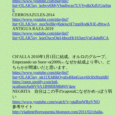
https://www.youtube.com/playlist?
list=OLAK5uy_kebvv6MyVbgdjwxe7LVSydbiXdUGigSm
E
CERROSAZULES-2014
https://www.youtube.com/playlist?
list=OLAK5uy_nuxNeBkyj6pkjucH7zppHodkXjE-d9xwA
ANTIGUA RAZA-2019
https://www.youtube.com/playlist?
list=OLAK5uy_kqoOucsOtel-hbozHr163urzVqGkdgRCA
CH'ALLA 2010年1月1日に結成。オルロのグループ。
Empezando un Suen~o(2009)←なぜか結成より早い。ど
ちらかが間違いだと思います。
https://www.youtube.com/playlist?
list=OLAK5uy_nk11XJd6hOyafx4HmGuxv6JclfxHnzhRI
https://open.spotify.com/intl-
ja/album/6a9iV9A1B9lRRMb8jtV4aw
NEGRITA 自分はこの手のcaporalになぜかめっぽう弱
い
https://www.youtube.com/watch?v=qtaRmWRpVNQ
参考サイト
http://vladimirfloresquenta.blogspot.com/2011/02/challa-