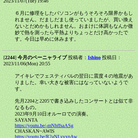
2023/11/07(Tue) 19:46
６月に修理をしたパソコンがもうそろそろ限界かもし
れません。だましだまし使っていましたが、買い換え
ないとだめかもしれません。おまけに体調もなんか微
妙で熱を測ったら平熱よりちょっとだけ高かったで
す。今日は早めに休みます。
[
2244
]
今月のペーニャライブ
投稿者：
Ishino
投稿日：
2023/11/06(Mon) 20:55
アイキレでフェスティバルの翌日に震度４の地震があ
りました。幸い大きな被害にはなっていないようで
す。
先月2204と2205で書き込みしたコンサートとは似て非
なるもの。
2023年9月10日オルーロでの演奏。
SAYANTA
https://youtu.be/-mNhffsaASg
CHASKAN~AWIS
https://youtu.be/R2aNLyyxpAw