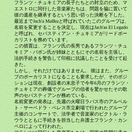
フランツ・チュキミアの長子たちとの対立のため、マ
エストロに同行した音楽家たちは、問題を脇に置いて
彼の遺産を継承するという思い切った決断を下した。
最近までJach'a Mallkuと呼ばれていたこのグループは、
名前を変更することを決定し、現在はJach'as El Legado
と呼ばれ、セバスティアン・チュキミアがリードボー
カリストを務めています。
この措置は、フランツ氏の長男であるフランツ・チュ
キミア・パボン氏が姉妹とともにその名前を主張し、
法的手続きを警告して印税に抗議したことを受けて起
きた。
しかし、それだけではありません。 彼はまた、グルー
プのボーカリストになることも要求したが、そのポジ
ションは現在、創設者の末息子で今年6月のフランツ・
チュキミアの葬儀でグループの信者を驚かせたその歌
声のセバスティアンが務めている。
名前変更の発表は、先週の火曜日ラパス市のアルベル
ト・サーベドラ・ペレス市立劇場で行われたグループ
主催のコンサートで、法学者で音楽家のビクトル・ラ
ウラとともに手続きを担当した弁護士フランク・カン
ペロによって行われた。