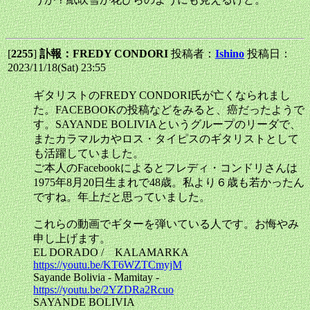
[
2255
]
訃報：FREDY CONDORI
投稿者：
Ishino
投稿日：
2023/11/18(Sat) 23:55
ギタリストのFREDY CONDORI氏が亡くなられまし
た。FACEBOOKの投稿などをみると、癌だったようで
す。SAYANDE BOLIVIAというグループのリーダで、
またカラマルカやロス・タイピスのギタリストとして
も活躍していました。
ご本人のFacebookによるとフレディ・コンドリさんは
1975年8月20日生まれで48歳。私より６歳も若かったん
ですね。年上だと思っていました。
これらの動画でギターを弾いている人です。お悔やみ
申し上げます。
EL DORADO / KALAMARKA
https://youtu.be/KT6WZTCmyjM
Sayande Bolivia - Mamitay -
https://youtu.be/2YZDRa2Rcuo
SAYANDE BOLIVIA