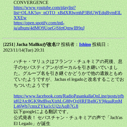
CONVERGENCE
https://www.youtube.com/playlist?
list=OLAK5uy_nOTO_xBdXRlwmhP3BtUWEdqBvmElL
XXEw
https://open.spotify.com/intl-
ja/album/4dMO9UoeGjSfetQmwIB9qJ
[
2251
]
Jacha Mallkuが改名!?
投稿者：
Ishino
投稿日：
2023/11/14(Tue) 20:31
ハチャ・マリュクはフランツ・チュキミアの死後、息
子のセバスティアンがボーカルを引き継いでいまし
た。グループ名を引き継ぐかどうかで他の遺族ともめ
ていたようですが、Jachas el legadoと改名することでお
ちついたようです
https://www.facebook.com/RadioPasankallaOnLine/posts/pfb
id02Atc8GK9hdBsqXizhLG88yQzHRFBg8GY9jkuaRmM
L46Wb7cmxZYka1cUj2zAqB7GJl
以下googleによる翻訳です。
公式発表！ セバスチャン・チュキミアの声で「Jach'as
El Legado」が誕生