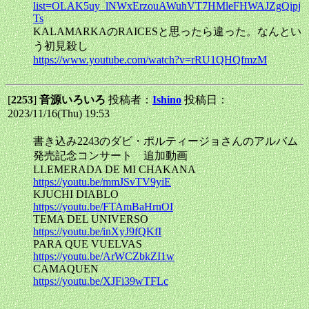
list=OLAK5uy_lNWxErzouAWuhVT7HMleFHWAJZgQipj
Ts
KALAMARKAのRAICESと思ったら違った。なんとい
う初見殺し
https://www.youtube.com/watch?v=rRU1QHQfmzM
[
2253
]
音源いろいろ
投稿者：
Ishino
投稿日：
2023/11/16(Thu) 19:53
書き込み2243のダビ・ポルティージョさんのアルバム
発売記念コンサート 追加動画
LLEMERADA DE MI CHAKANA
https://youtu.be/mmJSvTV9yiE
KJUCHI DIABLO
https://youtu.be/FTAmBaHrnOI
TEMA DEL UNIVERSO
https://youtu.be/inXyJ9fQKfI
PARA QUE VUELVAS
https://youtu.be/ArWCZbkZI1w
CAMAQUEN
https://youtu.be/XJFi39wTFLc