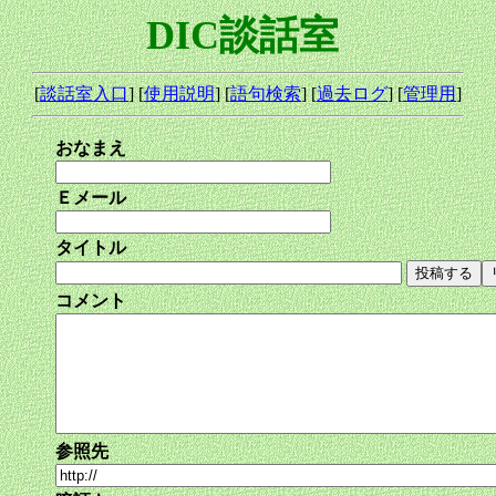
DIC談話室
[
談話室入口
] [
使用説明
] [
語句検索
] [
過去ログ
] [
管理用
]
おなまえ
Ｅメール
タイトル
コメント
参照先