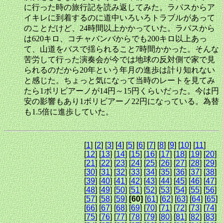
に行った時の旅行記を読み返してみた。ラパスからア
イキレに到着するのに道中いろいろトラブルがあって
のことだけど、24時間以上かかっていた。ラパスから
は620キロ、コチャバンバからでも200キロ以上あっ
て、山道をバスで揺られること7時間かかった。そんな
苦労して行った演奏会が今では地球の反対側で家で見
られるのだから20年という年月の進歩は計り知れない
と感じた。ちょっと気になって当時のレートを見てみ
たら1ボリビアーノが14円～15円くらいだった。今は円
安の影響もあり1ボリビアーノ22円になっている。為替
も1.5倍に進歩していた。
[
1
] [
2
] [
3
] [
4
] [
5
] [
6
] [
7
] [
8
] [
9
] [
10
] [
11
]
[
12
] [
13
] [
14
] [
15
] [
16
] [
17
] [
18
] [
19
] [
20
]
[
21
] [
22
] [
23
] [
24
] [
25
] [
26
] [
27
] [
28
] [
29
]
[
30
] [
31
] [
32
] [
33
] [
34
] [
35
] [
36
] [
37
] [
38
]
[
39
] [
40
] [
41
] [
42
] [
43
] [
44
] [
45
] [
46
] [
47
]
[
48
] [
49
] [
50
] [
51
] [
52
] [
53
] [
54
] [
55
] [
56
]
[
57
] [
58
] [
59
]
[60]
[
61
] [
62
] [
63
] [
64
] [
65
]
[
66
] [
67
] [
68
] [
69
] [
70
] [
71
] [
72
] [
73
] [
74
]
[
75
] [
76
] [
77
] [
78
] [
79
] [
80
] [
81
] [
82
] [
83
]