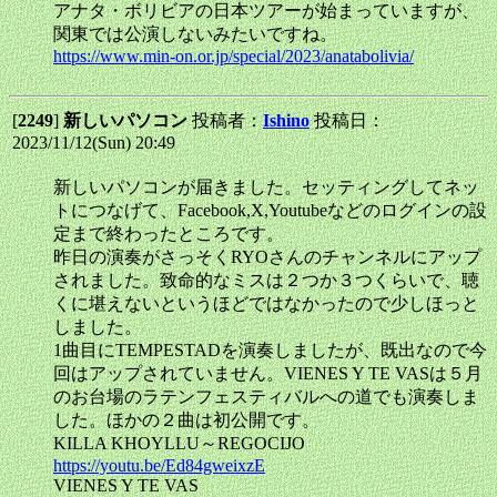
アナタ・ボリビアの日本ツアーが始まっていますが、
関東では公演しないみたいですね。
https://www.min-on.or.jp/special/2023/anatabolivia/
[
2249
]
新しいパソコン
投稿者：
Ishino
投稿日：
2023/11/12(Sun) 20:49
新しいパソコンが届きました。セッティングしてネッ
トにつなげて、Facebook,X,Youtubeなどのログインの設
定まで終わったところです。
昨日の演奏がさっそくRYOさんのチャンネルにアップ
されました。致命的なミスは２つか３つくらいで、聴
くに堪えないというほどではなかったので少しほっと
しました。
1曲目にTEMPESTADを演奏しましたが、既出なので今
回はアップされていません。VIENES Y TE VASは５月
のお台場のラテンフェスティバルへの道でも演奏しま
した。ほかの２曲は初公開です。
KILLA KHOYLLU～REGOCIJO
https://youtu.be/Ed84gweixzE
VIENES Y TE VAS