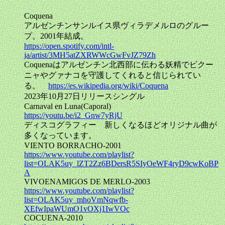
Coquena
アルゼンチンサンルイス県ヴィラデメルロのグルー
プ。2001年結成。
https://open.spotify.com/intl-
ja/artist/3MH5atZXRWWcGwFvJZ79Zh
Coquenaはアルゼンチン北西部に伝わる妖精でビクー
ニャやグァナコを守護してくれると信じられてい
る。
https://es.wikipedia.org/wiki/Coquena
2023年10月27日リリースシングル
Carnaval en Luna(Caporal)
https://youtu.be/i2_Gnw7yRjU
ディスコグラフィー 新しくなるほどオリジナル曲が
多くなっています。
VIENTO BORRACHO-2001
https://www.youtube.com/playlist?
list=OLAK5uy_lZT2Zz6BDersR5SIyOeWF4ryD9cwKoBP
A
VIVOENAMIGOS DE MERLO-2003
https://www.youtube.com/playlist?
list=OLAK5uy_mhoVmNqwfb-
XEfwIpaWUmO1vOXj1IwVOc
COCUENA-2010