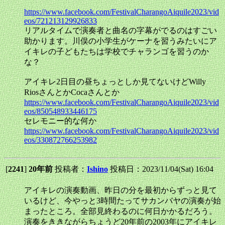
https://www.facebook.com/FestivalCharangoAiquile2023/vid
eos/721213129926833
リアルタイムで演奏者と曲名の字幕がでるのはすごい
助かります。川俣の小学生がケーナを習うみたいにア
イキレの子どもたちは学校でチャランゴを習うのか
な？
アイキレ2日目の昼ちょっとしか見てないけどWilly
RiosさんとかCocaさんとか
https://www.facebook.com/FestivalCharangoAiquile2023/vid
eos/850548933446175
セレモニー的な何か
https://www.facebook.com/FestivalCharangoAiquile2023/vid
eos/330872766253982
[
2241
]
20年前
投稿者：
Ishino
投稿日：2023/11/04(Sat) 16:04
アイキレの演奏動画、昨日の分を最初からずっと見て
いるけど、今やっと3時間たってサカンバヤの演奏が始
まったところ。全部見終わるのに何日かかるだろう。
演奏をききながらちょうど20年前の2003年にアイキレ