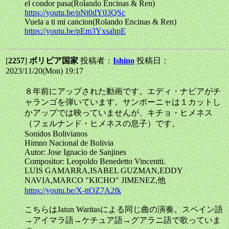
el condor pasa(Rolando Encinas & Ren)
https://youtu.be/pNt0dY03QSc
Vuela a ti mi cancion(Rolando Encinas & Ren)
https://youtu.be/pEm3YxsahpE
[
2257
]
ボリビア国家
投稿者：
Ishino
投稿日：
2023/11/20(Mon) 19:17
８年前にアップされた動画です。エディ・ナビアがチ
ャランゴを弾いています。サンポーニャは１カットし
かアップでは映っていませんが、キチョ・ヒメネス
（フェルナンド・ヒメネスの息子）です。
Sonidos Bolivianos
Himno Nacional de Bolivia
Autor: Jose Ignacio de Sanjines
Compositor: Leopoldo Benedetto Vincentti.
LUIS GAMARRA,ISABEL GUZMAN,EDDY
NAVIA,MARCO "KICHO" JIMENEZ,他
https://youtu.be/X-ttOZ7A2fk
こちらはJatun Waritasによる同じ曲の演奏。スペイン語
→アイマラ語→ケチュア語→グアラニ語で歌っていま