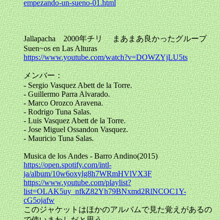
empezando-un-sueno-01.html
Jallapacha 2000年チリ まあまあ良かったグループ
Suen~os en Las Alturas
https://www.youtube.com/watch?v=DOWZYjLU5ts
メンバー：
- Sergio Vasquez Abett de la Torre.
- Guillermo Parra Alvarado.
- Marco Orozco Aravena.
- Rodrigo Tuna Salas.
- Luis Vasquez Abett de la Torre.
- Jose Miguel Ossandon Vasquez.
- Mauricio Tuna Salas.
Musica de los Andes - Barro Andino(2015)
https://open.spotify.com/intl-
ja/album/10w6oxylg8h7WRmHVlVX3F
https://www.youtube.com/playlist?
list=OLAK5uy_nfkZ82Yh79BNxmd2RlNCOC1Y-
cG5ojafw
このジャケットはほかのアルバムで見た覚えがあるの
で使いまわしだと思う。