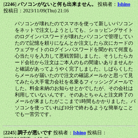
[
2246
]
パソコンがないと何も出来ません。
投稿者：
Ishino
投稿日：2023/11/09(Thu) 21:16
パソコンが壊れたのでスマホを使って新しいパソコン
をネットで注文しようとしても、ショッピングサイト
のログインパスワードが壊れたパソコンで管理してい
たので記憶を頼りになんとか注文したら次にカードの
ウェブサイトのログインパスワードを聞かれて何度も
心当たりを入力して悪戦苦闘しました。そうしたらカ
ード会社から注文はご本人のもの間違いありませんか
と確認があってようやく完了しました。しばらくした
らメールが届いたので注文の確認メールかと思って見
てみたら大手電力会社を名乗るフィッシングメールで
した。料金未納のお知らせとかでしたが、その会社は
利用していないんです。そのあとちゃんと注文終了の
メールが来ましたがここまで1時間もかかりました。パ
ソコンを使っていれば10分で終わるような簡単なこと
でも一苦労です。
[
2245
]
調子が悪いです
投稿者：
Ishino
投稿日：